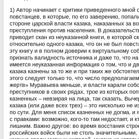
1) Автор начинает с критики приведенного мной 
повстанцев, в которые, по его заверению, попал
стороне царской власти казака, наказанных за в
преступления против населения. В доказательств
приводит скан из неуказанной книги, в которой с
относительно одного казака, что он не был повс
эту книгу и в полном доверии к виртуальному со
признать валидность источника и даже то, что на
имеется неуказанная информация о том, что и д
казака казнены за то же и при таких же обстоятел
этого следует только то, что число предполага
жертв» Муравьева меньше, и власти карали соб
преступников в своих рядах, трое из которых по
казненных – невзирая на лица, так сказать. Выче
казака (или даже всех трех) – это нисколько не 
по сути. Для меня список казненных не догма, и 
с правками: возможно, кого-то там недостает, и к
лишним. Важно другое: во время восстания стр
российских войск были не столь значительными,