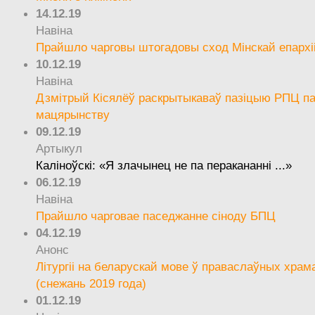
14.12.19
Навіна
Прайшло чарговы штогадовы сход Мінскай епархі
10.12.19
Навіна
Дзмітрый Кісялёў раскрытыкаваў пазіцыю РПЦ па
мацярынству
09.12.19
Артыкул
Каліноўскі: «Я злачынец не па перакананні ...»
06.12.19
Навіна
Прайшло чарговае паседжанне сіноду БПЦ
04.12.19
Анонс
Літургіі на беларускай мове ў праваслаўных храм
(снежань 2019 года)
01.12.19