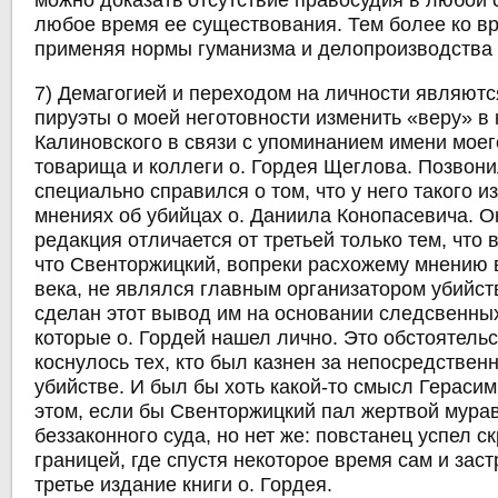
можно доказать отсутствие правосудия в любой 
любое время ее существования. Тем более ко в
применяя нормы гуманизма и делопроизводства 
7) Демагогией и переходом на личности являют
пируэты о моей неготовности изменить «веру» в
Калиновского в связи с упоминанием имени моег
товарища и коллеги о. Гордея Щеглова. Позвони
специально справился о том, что у него такого и
мнениях об убийцах о. Даниила Конопасевича. О
редакция отличается от третьей только тем, что в
что Свенторжицкий, вопреки расхожему мнению 
века, не являлся главным организатором убийст
сделан этот вывод им на основании следсвенны
которые о. Гордей нашел лично. Это обстоятельс
коснулось тех, кто был казнен за непосредственн
убийстве. И был бы хоть какой-то смысл Герасим
этом, если бы Свенторжицкий пал жертвой мура
беззаконного суда, но нет же: повстанец успел с
границей, где спустя некоторое время сам и зас
третье издание книги о. Гордея.