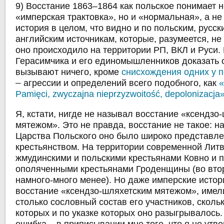
9) Восстание 1863–1864 как польское понимает н
«имперская трактовка», но и «нормальная», а н
история в целом, что видно и по польским, русск
английским источникам, которые, разумеется, не
оно происходило на территории РП, ВКЛ и Руси.
Герасимчика и его единомышленников доказать 
вызывают ничего, кроме
снисхождения одних у 
–
агрессии и определений всего подобного, как
«
Pamięci, zwyczajna nieprzyzwoitość, depolonizacja
Я, кстати, нигде не называл восстание «ксендзо
мятежом». Это не правда, восстание не такое: н
Царства Польского оно было широко представле
крестьянством. На территории современной Литв
жмудинскими и польскими крестьянами Ковно и 
ополяченными крестьянами Гроденщины (во вто
намного-много менее). Но даже имперские истор
восстание «ксендзо-шляхетским мятежом», имели
столько сословный состав его участников, сколь
которых и по указке которых оно разыгрывалось.