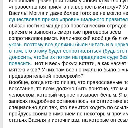
вопрошает: разве (при таких условиях) могла су
«православная присяга на верность мятежу»? 
Василь! Могла и даже более того: ее не могло не
существовал приказ «провинциального правите
обязанности командиров повстанческих отрядов 
присяге и выносить смертные приговоры всем
сопротивляющимся. Калиновский вообще был о
указы поэтому все должны были читать и в церквя
о том, кто этому будет сопротивляться (будь это 
доносить, чтобы их потом на правдивом суде бе
повесить
. Вот и весь фокус! Кстати, а как насчет
мятежников? У них там все нормально было с 
предварительной проверкой»?
Вообще, когда кто-то пишет, что православные 
восстание, то всем должно быть понятно, что мы
человеком, который черное называет белым. Я 
записях подробнее остановлюсь на статистике в
специально для тех, кто ленится ходить по ссылк
пройдусь своим вниманием по некоторым прочи
статьях Василя и источникам, на которые он ссы