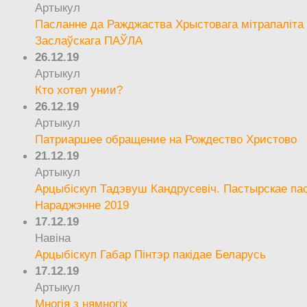
Артыкул
Пасланне да Ражджаства Хрыстовага мітрапаліта 
Заслаўскага ПАЎЛА
26.12.19
Артыкул
Кто хотел унии?
26.12.19
Артыкул
Патриаршее обращение на Рождество Христово
21.12.19
Артыкул
Арцыбіскуп Тадэвуш Кандрусевіч. Пастырскае па
Нараджэнне 2019
17.12.19
Навіна
Арцыбіскуп Габар Пінтэр пакідае Беларусь
17.12.19
Артыкул
Многія з нямногіх