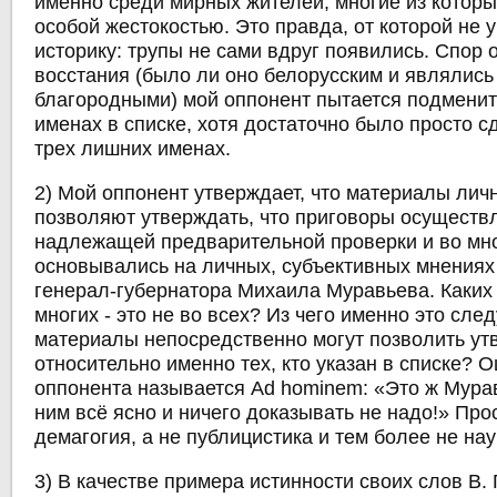
именно среди мирных жителей, многие из которы
особой жестокостью. Это правда, от которой не 
историку: трупы не сами вдруг появились. Спор 
восстания (было ли оно белорусским и являлись
благородными) мой оппонент пытается подменит
именах в списке, хотя достаточно было просто с
трех лишних именах.
2) Мой оппонент утверждает, что материалы лич
позволяют утверждать, что приговоры осуществ
надлежащей предварительной проверки и во мно
основывались на личных, субъективных мнениях
генерал-губернатора Михаила Муравьева. Каких 
многих - это не во всех? Из чего именно это сле
материалы непосредственно могут позволить ут
относительно именно тех, кто указан в списке? 
оппонента называется Ad hominem: «Это ж Мура
ним всё ясно и ничего доказывать не надо!» Прос
демагогия, а не публицистика и тем более не нау
3) В качестве примера истинности своих слов В.