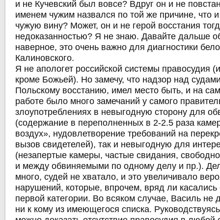
и не Кучевский был вовсе? Вдруг он и не повста
именем чужим назвался по той же причине, что и
чужую вину? Может, он и не герой восстания тогд
недоказанностью? Я не знаю. Давайте дальше о
наверное, это очень важно для диагностики бел
Калиновского.
Я не апологет российской системы правосудия (и
кроме Божьей). Но замечу, что надзор над судами
Польскому восстанию, имел место быть, и на сам
работе было много замечаний у самого правитель
злоупотреблениях в невыгодную сторону для о
(содержание в переполненных в 2-2.5 раза каме
воздух», нудовлетворение требований на перекр
вызов свидетелей), так и невыгодную для интер
(незапертые камеры, частые свидания, свободн
и между обвиняемыми по одному делу и пр.). Де
много, судей не хватало, и это увеличивало вер
нарушений, которые, впрочем, вряд ли касались
первой категории. Во всяком случае, Василь не 
ни к кому из имеющегося списка. Руководствуяс