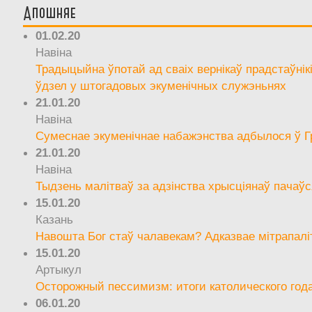
Апошняе
01.02.20
Навіна
Традыцыйна ўпотай ад сваіх вернікаў прадстаўнік
ўдзел у штогадовых экуменічных служэньнях
21.01.20
Навіна
Сумеснае экуменічнае набажэнства адбылося ў Г
21.01.20
Навіна
Тыдзень малітваў за адзінства хрысціянаў пачаўс
15.01.20
Казань
Навошта Бог стаў чалавекам? Адказвае мітрапалі
15.01.20
Артыкул
Осторожный пессимизм: итоги католического год
06.01.20