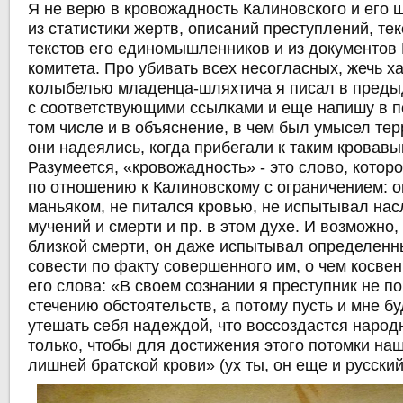
Я не верю в кровожадность Калиновского и его ш
из статистики жертв, описаний преступлений, те
текстов его единомышленников и из документов
комитета. Про убивать всех несогласных, жечь ха
колыбелью младенца-шляхтича я писал в пред
с соответствующими ссылками и еще напишу в 
том числе и в объяснение, в чем был умысел тер
они надеялись, когда прибегали к таким кровав
Разумеется, «кровожадность» - это слово, котор
по отношению к Калиновскому с ограничением: о
маньяком, не питался кровью, не испытывал на
мучений и смерти и пр. в этом духе. И возможно
близкой смерти, он даже испытывал определенн
совести по факту совершенного им, о чем косвен
его слова: «В своем сознании я преступник не п
стечению обстоятельств, а потому пусть и мне б
утешать себя надеждой, что воссоздастся народн
только, чтобы для достижения этого потомки на
лишней братской крови» (ух ты, он еще и русски