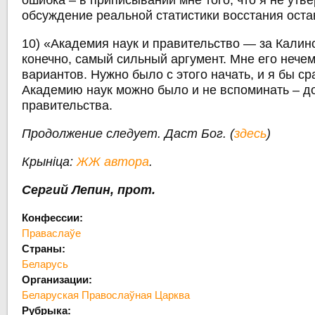
ошибка – в приписывании мне того, что я не утв
обсуждение реальной статистики восстания оста
10) «Академия наук и правительство — за Калино
конечно, самый сильный аргумент. Мне его нечем
вариантов. Нужно было с этого начать, и я бы ср
Академию наук можно было и не вспоминать – д
правительства.
Продолжение следует. Даст Бог. (
здесь
)
Крыніца:
ЖЖ автора
.
Сергий Лепин, прот.
Конфессии:
Праваслаўе
Страны:
Беларусь
Организации:
Беларуская Правослаўная Царква
Рубрыка: