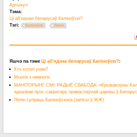
Артыкул
Тэма:
Ці аб'яднае беларусаў Каліноўскі?
Тэгі:
Каліноўскі
Лепін
Яшчэ па тэме
Ці аб'яднае беларусаў Каліноўскі?
:
Кто хотел унии?
Многія з нямногіх
МАНІТОРЫНГ СМІ: РАДЫЁ СВАБОДА: «Крыважэрны Калін
адказвае прэс-сакратару праваслаўнай царквы ў Беларус
Лепін супраць Каліноўскага (запісы ў ЖЖ)