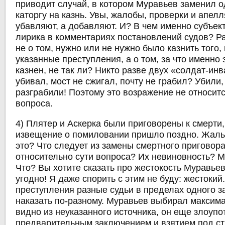
приводит случай, в котором Муравьев заменил 
каторгу на казнь. Увы, жалобы, проверки и апел
убавляют, а добавляют. И? В чем именно субъект
лирика в комментариях постановлений судов? Р
не о том, нужно или не нужно было казнить того,
указанные преступления, а о том, за что именно 
казнен, не так ли? Никто разве двух «солдат-ин
убивал, мост не сжигал, почту не грабил? Убили,
разграбили! Поэтому это возражение не относит
вопроса.
4) Плятер и Аскерка были приговорены к смерти
извещение о помиловании пришло поздно. Жаль.
это? Что следует из замены смертного приговора
относительно сути вопроса? Их невиновность? 
Что? Вы хотите сказать про жестокость Муравье
угодно! Я даже спорить с этим не буду: жестокий.
преступления разные судьи в пределах одного з
наказать по-разному. Муравьев выбирал максима
видно из неуказанного источника, он еще злоуп
предварительным заключением и взятием под стр