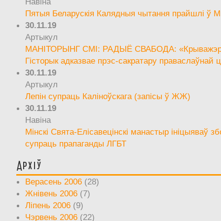
Навіна
Пятыя Беларускія Калядныя чытання прайшлі ў М
30.11.19
Артыкул
МАНІТОРЫНГ СМІ: РАДЫЁ СВАБОДА: «Крыважэрн
Гісторык адказвае прэс-сакратару праваслаўнай ц
30.11.19
Артыкул
Лепін супраць Каліноўскага (запісы ў ЖЖ)
30.11.19
Навіна
Мінскі Свята-Елісавецінскі манастыр ініцыяваў зб
супраць прапаганды ЛГБТ
Архіў
Верасень 2006
(28)
Жнівень 2006
(7)
Ліпень 2006
(9)
Чэрвень 2006
(22)