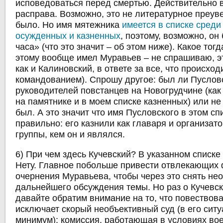
исповедоваться перед смертью. Действительно 
расправа. Возможно, это не литературное преуве
было. Но имя мятежника
имеется в списке сред
осужденных и казненных
, поэтому, возможно, он
часа» (что это значит – об этом ниже). Какое тог
этому вообще имел Муравьев – не спрашиваю, эт
как и Калиновский, в ответе за все, что происход
командованием). Спрошу другое: был ли Пуслов
руководителей повстанцев на Новогрудчине (как
на памятнике и в моем списке казненных) или не
был. А это значит что имя Пусловского в этом сп
правильно: его казнили как главаря и организат
группы, кем он и являлся.
6) При чем здесь Кучевский? В указанном списке
Нету. Главное побольше привести отвлекающих 
очернения Муравьева, чтобы через это снять не
дальнейшего обсуждения темы. Но раз о Кучевск
давайте обратим внимание на то, что повествов
исключает скорый необъективный суд (в его ситу
минимум): комиссия, работающая в условиях во