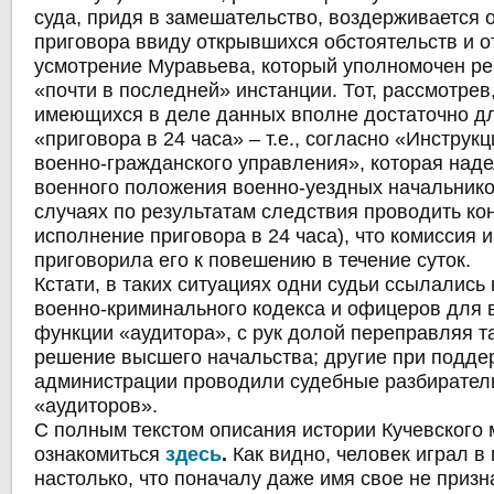
суда, придя в замешательство, воздерживается 
приговора ввиду открывшихся обстоятельств и о
усмотрение Муравьева, который уполномочен ре
«почти в последней» инстанции. Тот, рассмотрев,
имеющихся в деле данных вполне достаточно д
«приговора в 24 часа» – т.е., согласно «Инструк
военно-гражданского управления», которая наде
военного положения военно-уездных начальник
случаях по результатам следствия проводить к
исполнение приговора в 24 часа), что комиссия 
приговорила его к повешению в течение суток.
Кстати, в таких ситуациях одни судьи ссылались 
военно-криминального кодекса и офицеров для
функции «аудитора», с рук долой переправляя т
решение высшего начальства; другие при подде
администрации проводили судебные разбирател
«аудиторов».
С полным текстом описания истории Кучевского
ознакомиться
здесь
.
Как видно, человек играл в
настолько, что поначалу даже имя свое не призна