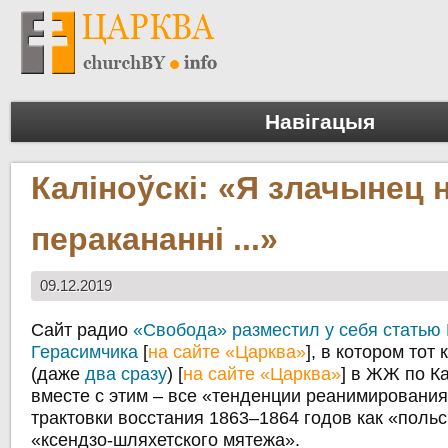
Навігацыя
Каліноўскі: «Я злачынец 
перакананні ...»
09.12.2019
Сайт радио
«Свобода» разместил у себя статью
Герасимчика
[
на сайте «Царква»
], в котором тот
(даже
два сразу
) [
на сайте «Царква»
] в ЖЖ по К
вместе с этим – все «тенденции реанимирования
трактовки восстания 1863–1864 годов как «польс
«ксендзо-шляхетского мятежа».