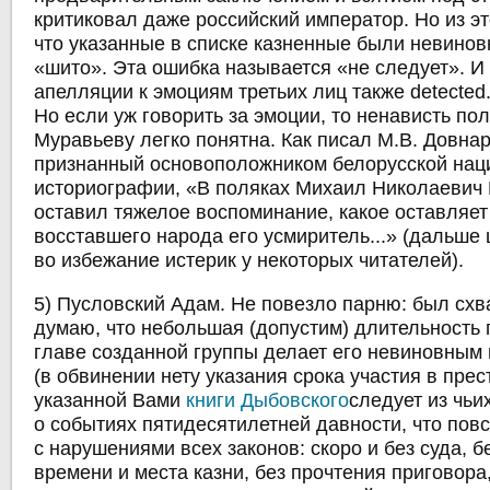
критиковал даже российский император. Но из эт
что указанные в списке казненные были невинов
«шито». Эта ошибка называется «не следует». И
апелляции к эмоциям третьих лиц также detected
Но если уж говорить за эмоции, то ненависть пол
Муравьеву легко понятна. Как писал
М.В. Довнар
признанный основоположником белорусской нац
историографии,
«
В поляках Михаил Николаевич
оставил тяжелое воспоминание, какое оставляет
восставшего народа его усмиритель...» (дальше 
во избежание истерик у некоторых читателей).
5) Пусловский Адам. Не повезло парню: был схв
думаю, что небольшая (допустим) длительность
главе созданной группы делает его невиновным
(в обвинении нету указания срока участия в прес
указанной Вами
книги Дыбовского
следует из чьи
о событиях пятидесятилетней давности, что пов
с нарушениями всех законов: скоро и без суда, 
времени и места казни, без прочтения приговора