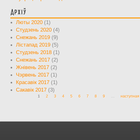
Архіў
Люты 2020
(1)
Студзень 2020
(4)
Снежань 2019
(9)
Лістапад 2019
(5)
Студзень 2018
(1)
Снежань 2017
(2)
Жнівень 2017
(2)
Чэрвень 2017
(1)
Красавік 2017
(1)
Сакавік 2017
(3)
1
2
3
4
5
6
7
8
9
…
наступная 
Старонкі