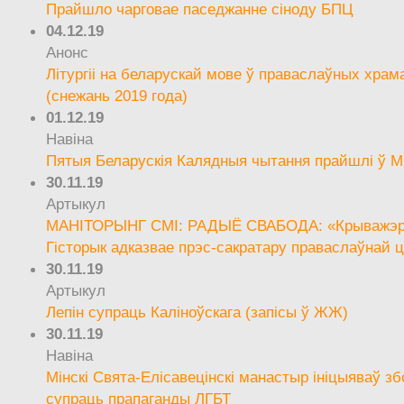
Прайшло чарговае паседжанне сіноду БПЦ
04.12.19
Анонс
Літургіі на беларускай мове ў праваслаўных храм
(снежань 2019 года)
01.12.19
Навіна
Пятыя Беларускія Калядныя чытання прайшлі ў М
30.11.19
Артыкул
МАНІТОРЫНГ СМІ: РАДЫЁ СВАБОДА: «Крыважэрн
Гісторык адказвае прэс-сакратару праваслаўнай ц
30.11.19
Артыкул
Лепін супраць Каліноўскага (запісы ў ЖЖ)
30.11.19
Навіна
Мінскі Свята-Елісавецінскі манастыр ініцыяваў зб
супраць прапаганды ЛГБТ