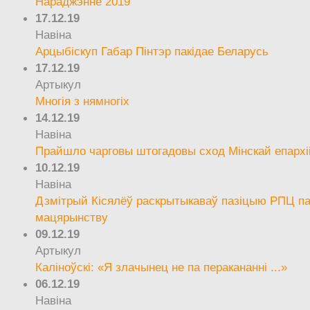
Нараджэнне 2019
17.12.19
Навіна
Арцыбіскуп Габар Пінтэр пакідае Беларусь
17.12.19
Артыкул
Многія з нямногіх
14.12.19
Навіна
Прайшло чарговы штогадовы сход Мінскай епархі
10.12.19
Навіна
Дзмітрый Кісялёў раскрытыкаваў пазіцыю РПЦ па
мацярынству
09.12.19
Артыкул
Каліноўскі: «Я злачынец не па перакананні ...»
06.12.19
Навіна