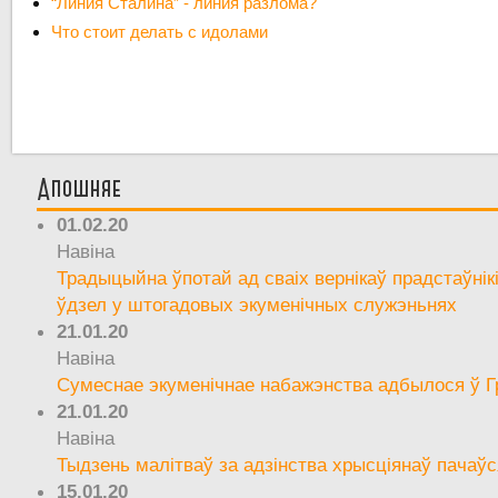
“Линия Сталина” - линия разлома?
Что стоит делать с идолами
Апошняе
01.02.20
Навіна
Традыцыйна ўпотай ад сваіх вернікаў прадстаўнік
ўдзел у штогадовых экуменічных служэньнях
21.01.20
Навіна
Сумеснае экуменічнае набажэнства адбылося ў Г
21.01.20
Навіна
Тыдзень малітваў за адзінства хрысціянаў пачаўс
15.01.20