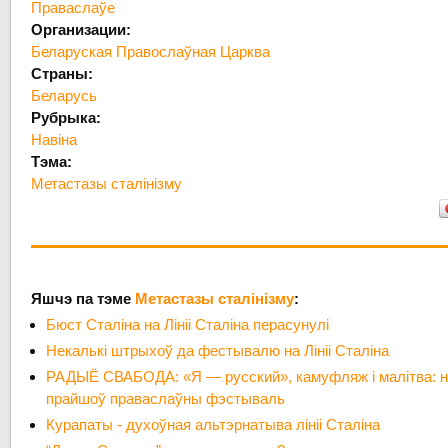
Праваслаўе
Организации:
Беларуская Правослаўная Царква
Страны:
Беларусь
Рубрыка:
Навіна
Тэма:
Метастазы сталінізму
Яшчэ па тэме
Метастазы сталінізму
:
Бюст Сталіна на Лініі Сталіна перасунулі
Некалькі штрыхоў да фестывалю на Лініі Сталіна
РАДЫЁ СВАБОДА: «Я — русский», камуфляж і малітва: на 
прайшоў праваслаўны фэстываль
Курапаты - духоўная альтэрнатыва лініі Сталіна