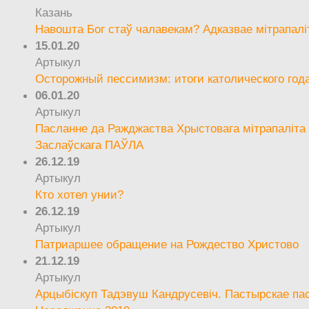
Казань
Навошта Бог стаў чалавекам? Адказвае мітрапалі
15.01.20
Артыкул
Осторожный пессимизм: итоги католического год
06.01.20
Артыкул
Пасланне да Ражджаства Хрыстовага мітрапаліта 
Заслаўскага ПАЎЛА
26.12.19
Артыкул
Кто хотел унии?
26.12.19
Артыкул
Патриаршее обращение на Рождество Христово
21.12.19
Артыкул
Арцыбіскуп Тадэвуш Кандрусевіч. Пастырскае па