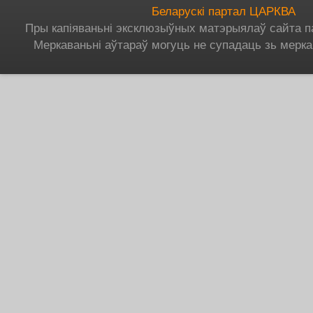
Беларускі партал ЦАРКВА
Пры капіяваньні эксклюзыўных матэрыялаў сайта п
Меркаваньні аўтараў могуць не супадаць зь мерка