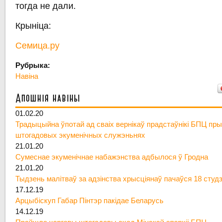
тогда не дали.
Крыніца:
Семица.ру
Рубрыка:
Навіна
Апошнія навіны
01.02.20
Традыцыйна ўпотай ад сваіх вернікаў прадстаўнікі БПЦ пры
штогадовых экуменічных служэньнях
21.01.20
Сумеснае экуменічнае набажэнства адбылося ў Гродна
21.01.20
Тыдзень малітваў за адзінства хрысціянаў пачаўся 18 студ
17.12.19
Арцыбіскуп Габар Пінтэр пакідае Беларусь
14.12.19