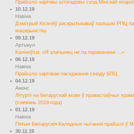
Прайшло чарговы штогадовы сход Мінскай епархі
10.12.19
Навіна
Дзмітрый Кісялёў раскрытыкаваў пазіцыю РПЦ па
мацярынству
09.12.19
Артыкул
Каліноўскі: «Я злачынец не па перакананні ...»
06.12.19
Навіна
Прайшло чарговае паседжанне сіноду БПЦ
04.12.19
Анонс
Літургіі на беларускай мове ў праваслаўных храм
(снежань 2019 года)
01.12.19
Навіна
Пятыя Беларускія Калядныя чытання прайшлі ў М
30.11.19