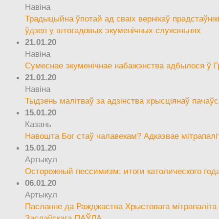
Навіна
Традыцыйна ўпотай ад сваіх вернікаў прадстаўнік
ўдзел у штогадовых экуменічных служэньнях
21.01.20
Навіна
Сумеснае экуменічнае набажэнства адбылося ў Г
21.01.20
Навіна
Тыдзень малітваў за адзінства хрысціянаў пачаўс
15.01.20
Казань
Навошта Бог стаў чалавекам? Адказвае мітрапалі
15.01.20
Артыкул
Осторожный пессимизм: итоги католического год
06.01.20
Артыкул
Пасланне да Ражджаства Хрыстовага мітрапаліта 
Заслаўскага ПАЎЛА