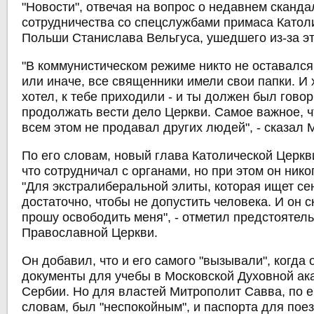
"Новости", отвечая на вопрос о недавнем сканда
сотрудничества со спецслужбами примаса Катол
Польши Станислава Вельгуса, ушедшего из-за это
"В коммунистическом режиме никто не оставался
или иначе, все священники имели свои папки. И 
хотел, к тебе приходили - и ты должен был говор
продолжать вести дело Церкви. Самое важное, ч
всем этом не продавал других людей", - сказал
По его словам, новый глава Католической Церк
что сотрудничал с органами, но при этом он нико
"Для экстралиберальной элиты, которая ищет се
достаточно, чтобы не допустить человека. И он с
прошу освободить меня", - отметил предстоятел
Православной Церкви.
Он добавил, что и его самого "вызывали", когда 
документы для учебы в Московской Духовной ака
Сербии. Но для властей Митрополит Савва, по 
словам, был "неспокойным", и паспорта для пое