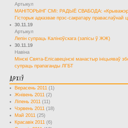
Артыкул
МАНІТОРЫНГ СМІ: РАДЫЁ СВАБОДА: «Крыважэрн
Гісторык адказвае прэс-сакратару праваслаўнай ц
30.11.19
Артыкул
Лепін супраць Каліноўскага (запісы ў ЖЖ)
30.11.19
Навіна
Мінскі Свята-Елісавецінскі манастыр ініцыяваў зб
супраць прапаганды ЛГБТ
Архіў
Верасень 2011
(1)
Жнівень 2011
(2)
Ліпень 2011
(11)
Чэрвень 2011
(18)
Май 2011
(25)
Красавік 2011
(6)