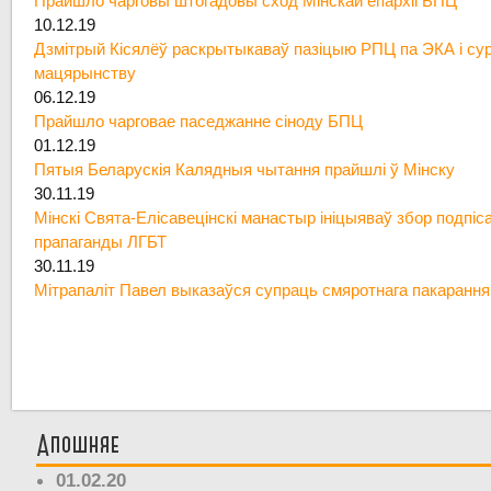
Прайшло чарговы штогадовы сход Мінскай епархіі БПЦ
10.12.19
Дзмітрый Кісялёў раскрытыкаваў пазіцыю РПЦ па ЭКА і су
мацярынству
06.12.19
Прайшло чарговае паседжанне сіноду БПЦ
01.12.19
Пятыя Беларускія Калядныя чытання прайшлі ў Мінску
30.11.19
Мінскі Свята-Елісавецінскі манастыр ініцыяваў збор подпіс
прапаганды ЛГБТ
30.11.19
Мітрапаліт Павел выказаўся супраць смяротнага пакарання
Апошняе
01.02.20