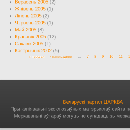
Верасень 2005
(2)
Жнівень 2005
(1)
Ліпень 2005
(2)
Чэрвень 2005
(1)
Май 2005
(8)
Красавік 2005
(12)
Сакавік 2005
(1)
Кастрычнік 2002
(5)
« першая
‹ папярэдняя
…
7
8
9
10
11
Старонкі
Беларускі партал ЦАРКВА
Пры капіяваньні эксклюзыўных матэрыялаў сайта п
Меркаваньні аўтараў могуць не супадаць зь мерка