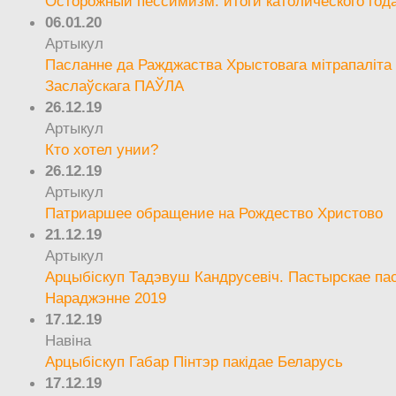
Осторожный пессимизм: итоги католического год
06.01.20
Артыкул
Пасланне да Ражджаства Хрыстовага мітрапаліта 
Заслаўскага ПАЎЛА
26.12.19
Артыкул
Кто хотел унии?
26.12.19
Артыкул
Патриаршее обращение на Рождество Христово
21.12.19
Артыкул
Арцыбіскуп Тадэвуш Кандрусевіч. Пастырскае па
Нараджэнне 2019
17.12.19
Навіна
Арцыбіскуп Габар Пінтэр пакідае Беларусь
17.12.19