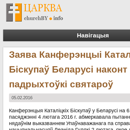
Навігацыя
Заява Канферэнцыі Катал
Біскупаў Беларусі наконт
падрыхтоўкі святароў
05.02.2016
Канферэнцыя Каталіцкіх Біскупаў у Беларусі на
пасяджэнні 4 лютага 2016 г. абмеркавала пытанн
нядаўнім выказваннем Упаўнаважанага па справах
нацыянальнасцяў Леаніда Гулякі 2 лютага, якое