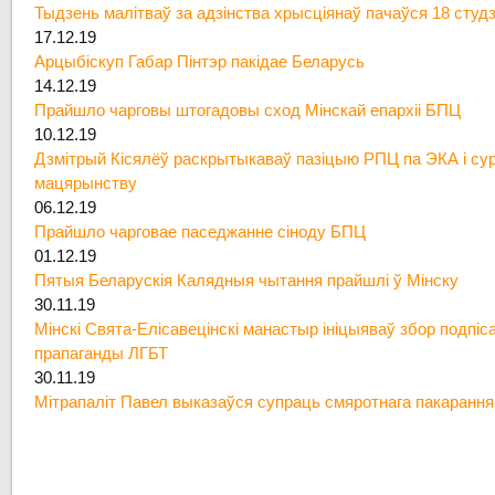
Тыдзень малітваў за адзінства хрысціянаў пачаўся 18 студ
17.12.19
Арцыбіскуп Габар Пінтэр пакідае Беларусь
14.12.19
Прайшло чарговы штогадовы сход Мінскай епархіі БПЦ
10.12.19
Дзмітрый Кісялёў раскрытыкаваў пазіцыю РПЦ па ЭКА і су
мацярынству
06.12.19
Прайшло чарговае паседжанне сіноду БПЦ
01.12.19
Пятыя Беларускія Калядныя чытання прайшлі ў Мінску
30.11.19
Мінскі Свята-Елісавецінскі манастыр ініцыяваў збор подпіс
прапаганды ЛГБТ
30.11.19
Мітрапаліт Павел выказаўся супраць смяротнага пакарання