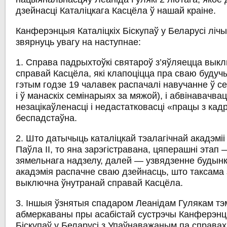
дзейнасці Каталіцкага Касцёла ў нашай краіне.
Канферэнцыя Каталіцкіх Біскупаў у Беларусі лі
звярнуць увагу на наступнае:
1. Справа падрыхтоўкі святароў з’яўляецца вык
справай Касцёла, які клапоціцца пра сваю будуч
гэтым годзе 19 чалавек распачалі навучанне ў с
і ў манаскіх семінарыях за мяжой), і абвінавачвац
незацікаўленасці і недастатковасці «працы з ка
беспадстаўна.
2. Што датычыць каталіцкай тэалагічнай акадэміі
Паўла ІІ, то яна зарэгістравана, цяперашні этап
зямельнага надзелу, далей — узвядзенне будынка
акадэмія распачне сваю дзейнасць, што таксама
выключна ўнутранай справай Касцёла.
3. Іншыя ўзнятыя спадаром Леанідам Гулякам тэ
абмеркаваны пры асабістай сустрэчы Канферэнцы
Біскупаў у Беларусі з Упаўнаважаным па справах р