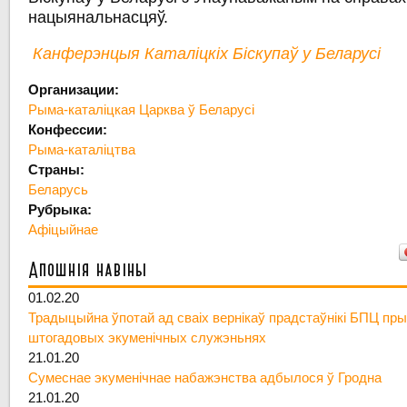
нацыянальнасцяў.
Канферэнцыя Каталіцкіх Біскупаў у Беларусі
Организации:
Рыма-каталіцкая Царква ў Беларусі
Конфессии:
Рыма-каталіцтва
Страны:
Беларусь
Рубрыка:
Афіцыйнае
Апошнія навіны
01.02.20
Традыцыйна ўпотай ад сваіх вернікаў прадстаўнікі БПЦ пры
штогадовых экуменічных служэньнях
21.01.20
Сумеснае экуменічнае набажэнства адбылося ў Гродна
21.01.20