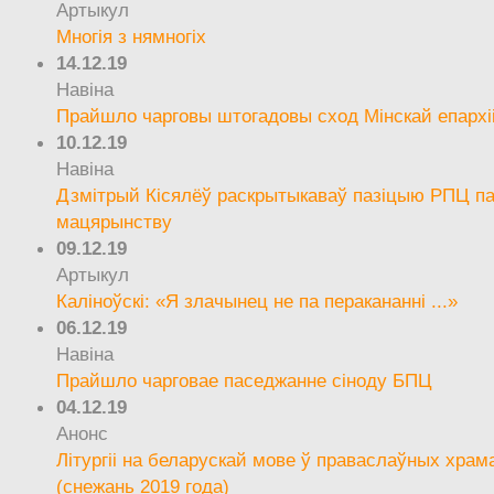
Артыкул
Многія з нямногіх
14.12.19
Навіна
Прайшло чарговы штогадовы сход Мінскай епархі
10.12.19
Навіна
Дзмітрый Кісялёў раскрытыкаваў пазіцыю РПЦ па
мацярынству
09.12.19
Артыкул
Каліноўскі: «Я злачынец не па перакананні ...»
06.12.19
Навіна
Прайшло чарговае паседжанне сіноду БПЦ
04.12.19
Анонс
Літургіі на беларускай мове ў праваслаўных храм
(снежань 2019 года)