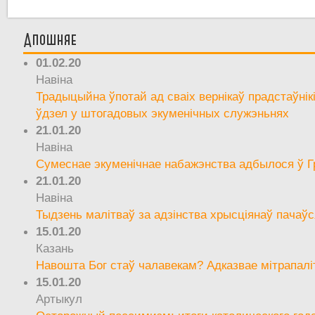
Апошняе
01.02.20
Навіна
Традыцыйна ўпотай ад сваіх вернікаў прадстаўнік
ўдзел у штогадовых экуменічных служэньнях
21.01.20
Навіна
Сумеснае экуменічнае набажэнства адбылося ў Г
21.01.20
Навіна
Тыдзень малітваў за адзінства хрысціянаў пачаўс
15.01.20
Казань
Навошта Бог стаў чалавекам? Адказвае мітрапалі
15.01.20
Артыкул