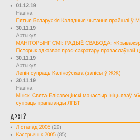
01.12.19
Навіна
Пятыя Беларускія Калядныя чытання прайшлі ў М
30.11.19
Артыкул
МАНІТОРЫНГ СМІ: РАДЫЁ СВАБОДА: «Крыважэрн
Гісторык адказвае прэс-сакратару праваслаўнай ц
30.11.19
Артыкул
Лепін супраць Каліноўскага (запісы ў ЖЖ)
30.11.19
Навіна
Мінскі Свята-Елісавецінскі манастыр ініцыяваў зб
супраць прапаганды ЛГБТ
Архіў
Лістапад 2005
(29)
Кастрычнік 2005
(85)