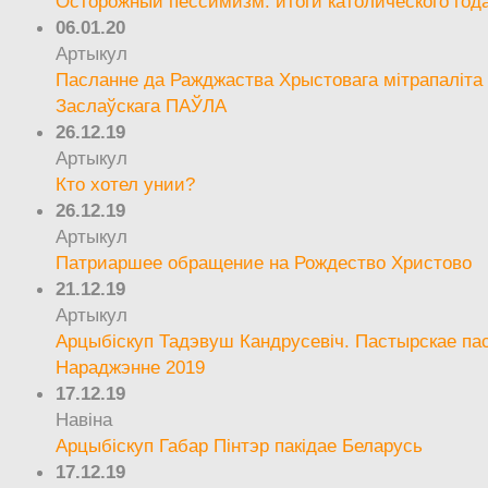
Осторожный пессимизм: итоги католического год
06.01.20
Артыкул
Пасланне да Ражджаства Хрыстовага мітрапаліта 
Заслаўскага ПАЎЛА
26.12.19
Артыкул
Кто хотел унии?
26.12.19
Артыкул
Патриаршее обращение на Рождество Христово
21.12.19
Артыкул
Арцыбіскуп Тадэвуш Кандрусевіч. Пастырскае па
Нараджэнне 2019
17.12.19
Навіна
Арцыбіскуп Габар Пінтэр пакідае Беларусь
17.12.19