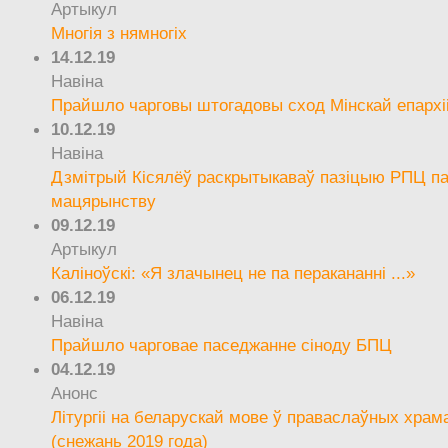
Артыкул
Многія з нямногіх
14.12.19
Навіна
Прайшло чарговы штогадовы сход Мінскай епархі
10.12.19
Навіна
Дзмітрый Кісялёў раскрытыкаваў пазіцыю РПЦ па
мацярынству
09.12.19
Артыкул
Каліноўскі: «Я злачынец не па перакананні ...»
06.12.19
Навіна
Прайшло чарговае паседжанне сіноду БПЦ
04.12.19
Анонс
Літургіі на беларускай мове ў праваслаўных храм
(снежань 2019 года)