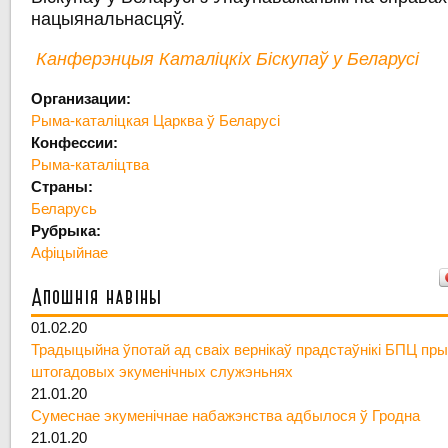
нацыянальнасцяў.
Канферэнцыя Каталіцкіх Біскупаў у Беларусі
Организации:
Рыма-каталіцкая Царква ў Беларусі
Конфессии:
Рыма-каталіцтва
Страны:
Беларусь
Рубрыка:
Афіцыйнае
Апошнія навіны
01.02.20
Традыцыйна ўпотай ад сваіх вернікаў прадстаўнікі БПЦ пры
штогадовых экуменічных служэньнях
21.01.20
Сумеснае экуменічнае набажэнства адбылося ў Гродна
21.01.20