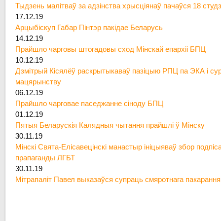
Тыдзень малітваў за адзінства хрысціянаў пачаўся 18 студ
17.12.19
Арцыбіскуп Габар Пінтэр пакідае Беларусь
14.12.19
Прайшло чарговы штогадовы сход Мінскай епархіі БПЦ
10.12.19
Дзмітрый Кісялёў раскрытыкаваў пазіцыю РПЦ па ЭКА і су
мацярынству
06.12.19
Прайшло чарговае паседжанне сіноду БПЦ
01.12.19
Пятыя Беларускія Калядныя чытання прайшлі ў Мінску
30.11.19
Мінскі Свята-Елісавецінскі манастыр ініцыяваў збор подпіс
прапаганды ЛГБТ
30.11.19
Мітрапаліт Павел выказаўся супраць смяротнага пакарання