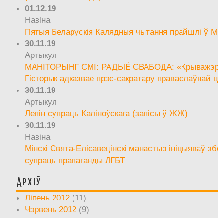
01.12.19
Навіна
Пятыя Беларускія Калядныя чытання прайшлі ў М
30.11.19
Артыкул
МАНІТОРЫНГ СМІ: РАДЫЁ СВАБОДА: «Крыважэрн
Гісторык адказвае прэс-сакратару праваслаўнай ц
30.11.19
Артыкул
Лепін супраць Каліноўскага (запісы ў ЖЖ)
30.11.19
Навіна
Мінскі Свята-Елісавецінскі манастыр ініцыяваў зб
супраць прапаганды ЛГБТ
Архіў
Ліпень 2012
(11)
Чэрвень 2012
(9)