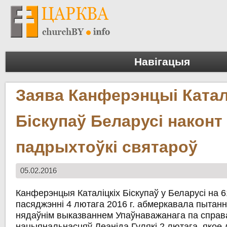
Навігацыя
Заява Канферэнцыі Катал
Біскупаў Беларусі наконт
падрыхтоўкі святароў
05.02.2016
Канферэнцыя Каталіцкіх Біскупаў у Беларусі на
пасяджэнні 4 лютага 2016 г. абмеркавала пытанн
нядаўнім выказваннем Упаўнаважанага па справах
нацыянальнасцяў Леаніда Гулякі 2 лютага, якое