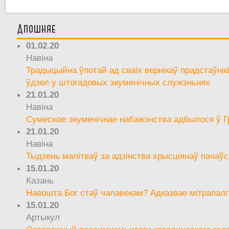
Апошняе
01.02.20
Навіна
Традыцыйна ўпотай ад сваіх вернікаў прадстаўнік
ўдзел у штогадовых экуменічных служэньнях
21.01.20
Навіна
Сумеснае экуменічнае набажэнства адбылося ў Г
21.01.20
Навіна
Тыдзень малітваў за адзінства хрысціянаў пачаўс
15.01.20
Казань
Навошта Бог стаў чалавекам? Адказвае мітрапалі
15.01.20
Артыкул