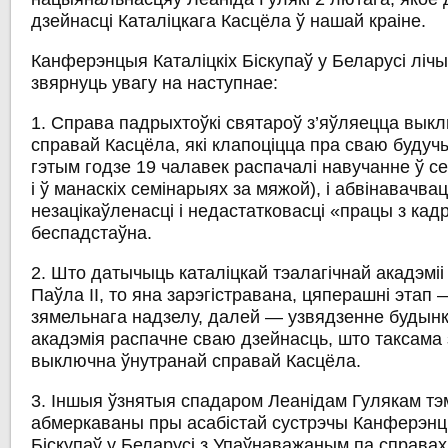
дзейнасці Каталіцкага Касцёла ў нашай краіне.
Канферэнцыя Каталіцкіх Біскупаў у Беларусі лі
звярнуць увагу на наступнае:
1. Справа падрыхтоўкі святароў з’яўляецца вык
справай Касцёла, які клапоціцца пра сваю будуч
гэтым годзе 19 чалавек распачалі навучанне ў с
і ў манаскіх семінарыях за мяжой), і абвінавачвац
незацікаўленасці і недастатковасці «працы з ка
беспадстаўна.
2. Што датычыць каталіцкай тэалагічнай акадэміі
Паўла ІІ, то яна зарэгістравана, цяперашні этап
зямельнага надзелу, далей — узвядзенне будынка
акадэмія распачне сваю дзейнасць, што таксама
выключна ўнутранай справай Касцёла.
3. Іншыя ўзнятыя спадаром Леанідам Гулякам тэ
абмеркаваны пры асабістай сустрэчы Канферэнцы
Біскупаў у Беларусі з Упаўнаважаным па справах р