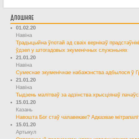
Апошняе
01.02.20
Навіна
Традыцыйна ўпотай ад сваіх вернікаў прадстаўнік
ўдзел у штогадовых экуменічных служэньнях
21.01.20
Навіна
Сумеснае экуменічнае набажэнства адбылося ў Г
21.01.20
Навіна
Тыдзень малітваў за адзінства хрысціянаў пачаўс
15.01.20
Казань
Навошта Бог стаў чалавекам? Адказвае мітрапалі
15.01.20
Артыкул