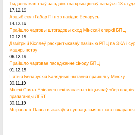
Тыдзень малітваў за адзінства хрысціянаў пачаўся 18 студ
17.12.19
Арцыбіскуп Габар Пінтэр пакідае Беларусь
14.12.19
Прайшло чарговы штогадовы сход Мінскай епархіі БПЦ
10.12.19
Дзмітрый Кісялёў раскрытыкаваў пазіцыю РПЦ па ЭКА і су
мацярынству
06.12.19
Прайшло чарговае паседжанне сіноду БПЦ
01.12.19
Пятыя Беларускія Калядныя чытання прайшлі ў Мінску
30.11.19
Мінскі Свята-Елісавецінскі манастыр ініцыяваў збор подпіс
прапаганды ЛГБТ
30.11.19
Мітрапаліт Павел выказаўся супраць смяротнага пакарання