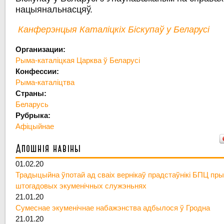
нацыянальнасцяў.
Канферэнцыя Каталіцкіх Біскупаў у Беларусі
Организации:
Рыма-каталіцкая Царква ў Беларусі
Конфессии:
Рыма-каталіцтва
Страны:
Беларусь
Рубрыка:
Афіцыйнае
Апошнія навіны
01.02.20
Традыцыйна ўпотай ад сваіх вернікаў прадстаўнікі БПЦ пры
штогадовых экуменічных служэньнях
21.01.20
Сумеснае экуменічнае набажэнства адбылося ў Гродна
21.01.20