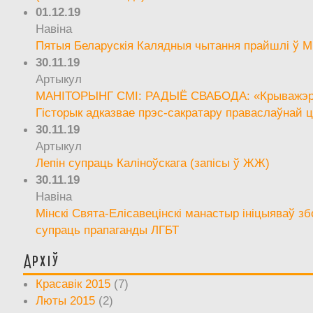
01.12.19
Навіна
Пятыя Беларускія Калядныя чытання прайшлі ў М
30.11.19
Артыкул
МАНІТОРЫНГ СМІ: РАДЫЁ СВАБОДА: «Крыважэрн
Гісторык адказвае прэс-сакратару праваслаўнай ц
30.11.19
Артыкул
Лепін супраць Каліноўскага (запісы ў ЖЖ)
30.11.19
Навіна
Мінскі Свята-Елісавецінскі манастыр ініцыяваў зб
супраць прапаганды ЛГБТ
Архіў
Красавік 2015
(7)
Люты 2015
(2)