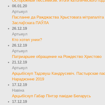
Осторожный пессимизм: итоги католического год
06.01.20
Артыкул
Пасланне да Ражджаства Хрыстовага мітрапаліта 
Заслаўскага ПАЎЛА
26.12.19
Артыкул
Кто хотел унии?
26.12.19
Артыкул
Патриаршее обращение на Рождество Христово
21.12.19
Артыкул
Арцыбіскуп Тадэвуш Кандрусевіч. Пастырскае па
Нараджэнне 2019
17.12.19
Навіна
Арцыбіскуп Габар Пінтэр пакідае Беларусь
17.12.19