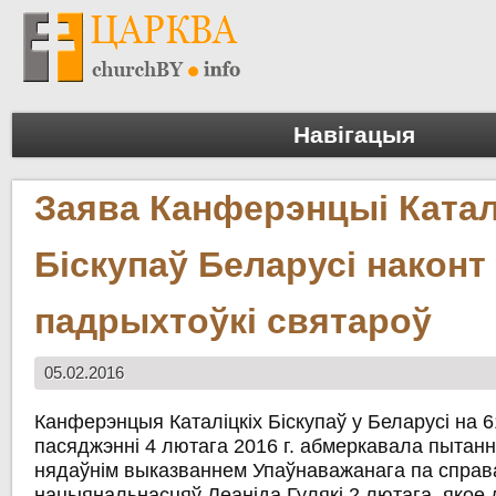
Навігацыя
Заява Канферэнцыі Катал
Біскупаў Беларусі наконт
падрыхтоўкі святароў
05.02.2016
Канферэнцыя Каталіцкіх Біскупаў у Беларусі на
пасяджэнні 4 лютага 2016 г. абмеркавала пытанн
нядаўнім выказваннем Упаўнаважанага па справах
нацыянальнасцяў Леаніда Гулякі 2 лютага, якое