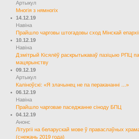
Артыкул
Многія з нямногіх
14.12.19
Навіна
Прайшло чарговы штогадовы сход Мінскай епархі
10.12.19
Навіна
Дзмітрый Кісялёў раскрытыкаваў пазіцыю РПЦ па
мацярынству
09.12.19
Артыкул
Каліноўскі: «Я злачынец не па перакананні ...»
06.12.19
Навіна
Прайшло чарговае паседжанне сіноду БПЦ
04.12.19
Анонс
Літургіі на беларускай мове ў праваслаўных храм
(снежань 2019 года)