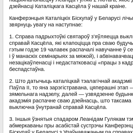
дзейнасці Каталіцкага Касцёла ў нашай краіне.
Канферэнцыя Каталіцкіх Біскупаў у Беларусі лі
звярнуць увагу на наступнае:
1. Справа падрыхтоўкі святароў з’яўляецца вык
справай Касцёла, які клапоціцца пра сваю будуч
гэтым годзе 19 чалавек распачалі навучанне ў с
і ў манаскіх семінарыях за мяжой), і абвінавачвац
незацікаўленасці і недастатковасці «працы з ка
беспадстаўна.
2. Што датычыць каталіцкай тэалагічнай акадэміі
Паўла ІІ, то яна зарэгістравана, цяперашні этап
зямельнага надзелу, далей — узвядзенне будынка
акадэмія распачне сваю дзейнасць, што таксама
выключна ўнутранай справай Касцёла.
3. Іншыя ўзнятыя спадаром Леанідам Гулякам тэ
абмеркаваны пры асабістай сустрэчы Канферэнцы
Біскупаў у Беларусі з Упаўнаважаным па справах р