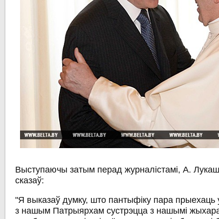
Выступаючы затым перад журналістамі, А. Лукаш
сказаў:
"Я выказаў думку, што пантыфіку пара прыехаць 
з нашым Патрыярхам сустрэцца з нашымі жыхара