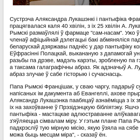
Сустрэча Аляксандра Лукашэнкі і пантыфіка Фра
працягвалася каля 40 хвілін, з іх 25 хвілін А. Лу
Рымскі размаўлялі ў фармаце "сам-насам". Ужо ў
членаў афіцыйнай дэлегацыі бакі абмяняліся пад
беларускай дзяржавы паднёс у дар пантыфіку к
Еўфрасінні Полацкай, выкананую з дапамогай уні
разьбы па дрэве, мадэль карэты, зробленую па гэ
а таксама галаграфічны абраз. Як адзначыў А. Л
абраз злучае ў сабе гісторыю і сучаснасць.
Папа Рымскі Францішак, у сваю чаргу, падарыў 
напісаных ім дакумента аб Евангеллі, ахове прыро
Аляксандр Лукашэнка паабяцаў азнаёміцца ​​з іх 
іх на захоўванне ў Прэзідэнцкую бібліятэку. Яшчэ
пантыфіка - мастацкае адлюстраванне аліўкаваг
з'яўляецца сімвалам міру. У гэтым плане Папа Ры
падкрэсліў тую мірную місію, якую ўзяла на сябе
можа быць месцам міра", - сказаў ён.