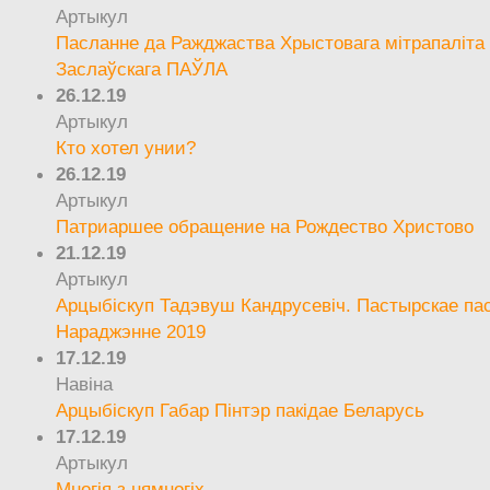
Артыкул
Пасланне да Ражджаства Хрыстовага мітрапаліта 
Заслаўскага ПАЎЛА
26.12.19
Артыкул
Кто хотел унии?
26.12.19
Артыкул
Патриаршее обращение на Рождество Христово
21.12.19
Артыкул
Арцыбіскуп Тадэвуш Кандрусевіч. Пастырскае па
Нараджэнне 2019
17.12.19
Навіна
Арцыбіскуп Габар Пінтэр пакідае Беларусь
17.12.19
Артыкул
Многія з нямногіх