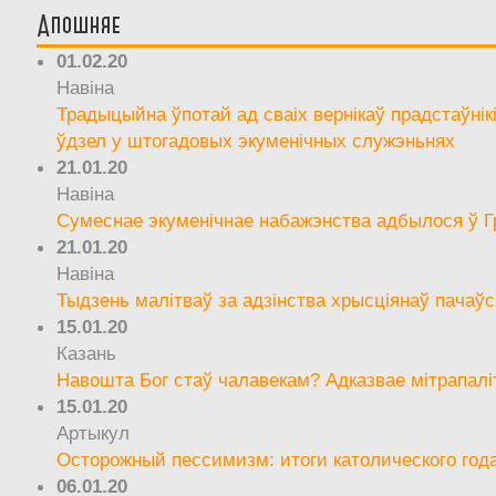
Апошняе
01.02.20
Навіна
Традыцыйна ўпотай ад сваіх вернікаў прадстаўнік
ўдзел у штогадовых экуменічных служэньнях
21.01.20
Навіна
Сумеснае экуменічнае набажэнства адбылося ў Г
21.01.20
Навіна
Тыдзень малітваў за адзінства хрысціянаў пачаўс
15.01.20
Казань
Навошта Бог стаў чалавекам? Адказвае мітрапалі
15.01.20
Артыкул
Осторожный пессимизм: итоги католического год
06.01.20