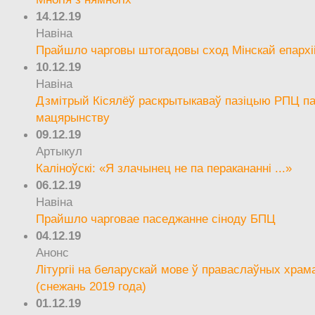
14.12.19
Навіна
Прайшло чарговы штогадовы сход Мінскай епархі
10.12.19
Навіна
Дзмітрый Кісялёў раскрытыкаваў пазіцыю РПЦ па
мацярынству
09.12.19
Артыкул
Каліноўскі: «Я злачынец не па перакананні ...»
06.12.19
Навіна
Прайшло чарговае паседжанне сіноду БПЦ
04.12.19
Анонс
Літургіі на беларускай мове ў праваслаўных храм
(снежань 2019 года)
01.12.19