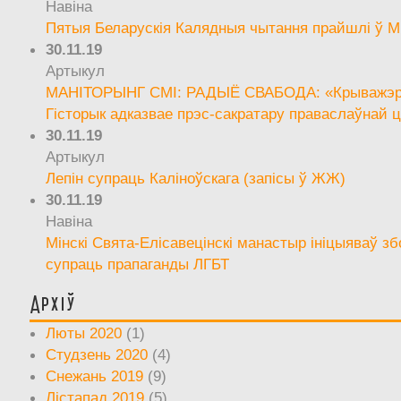
Навіна
Пятыя Беларускія Калядныя чытання прайшлі ў М
30.11.19
Артыкул
МАНІТОРЫНГ СМІ: РАДЫЁ СВАБОДА: «Крыважэрн
Гісторык адказвае прэс-сакратару праваслаўнай ц
30.11.19
Артыкул
Лепін супраць Каліноўскага (запісы ў ЖЖ)
30.11.19
Навіна
Мінскі Свята-Елісавецінскі манастыр ініцыяваў зб
супраць прапаганды ЛГБТ
Архіў
Люты 2020
(1)
Студзень 2020
(4)
Снежань 2019
(9)
Лістапад 2019
(5)