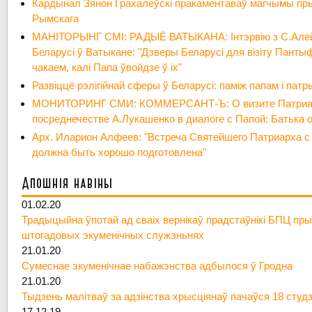
Кардынал Зянон Грахалеўскі пракаментаваў магчымы пр
Рымскага
МАНІТОРЫНГ СМІ: РАДЫЁ ВАТЫКАНА: Інтэрвію з С.Алей
Беларусі ў Ватыкане: "Дзверы Беларусі для візіту Панты
чакаем, калі Папа ўвойдзе ў іх"
Развіццё рэлігійнай сферы ў Беларусі: паміж папам і пат
МОНИТОРИНГ СМИ: КОММЕРСАНТ-Ъ: О визите Патриарх
посреднечестве А.Лукашенко в диалоге с Папой: Батька 
Арх. Иларион Алфеев: "Встреча Святейшего Патриарха 
должна быть хорошо подготовлена"
Апошнія навіны
01.02.20
Традыцыйна ўпотай ад сваіх вернікаў прадстаўнікі БПЦ пры
штогадовых экуменічных служэньнях
21.01.20
Сумеснае экуменічнае набажэнства адбылося ў Гродна
21.01.20
Тыдзень малітваў за адзінства хрысціянаў пачаўся 18 студ
17.12.19