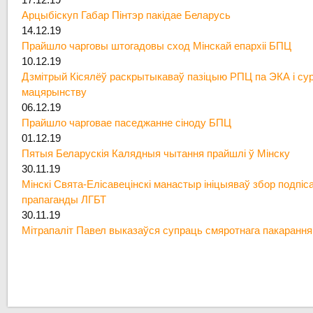
Арцыбіскуп Габар Пінтэр пакідае Беларусь
14.12.19
Прайшло чарговы штогадовы сход Мінскай епархіі БПЦ
10.12.19
Дзмітрый Кісялёў раскрытыкаваў пазіцыю РПЦ па ЭКА і су
мацярынству
06.12.19
Прайшло чарговае паседжанне сіноду БПЦ
01.12.19
Пятыя Беларускія Калядныя чытання прайшлі ў Мінску
30.11.19
Мінскі Свята-Елісавецінскі манастыр ініцыяваў збор подпіс
прапаганды ЛГБТ
30.11.19
Мітрапаліт Павел выказаўся супраць смяротнага пакарання