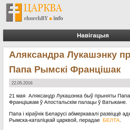
Навігацыя
Аляксандра Лукашэнку п
Папа Рымскі Францішак
22.05.2016
21 мая Аляксандр Лукашэнка быў прыняты Пап
Францішкам ў Апостальскім палацы ў Ватыкане.
Папа і кіраўнік Беларусі абмеркавалі развіццё ад
Рымска-каталіцкай царквой, перадае
БЕЛТА
.