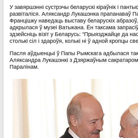
У завяршэнні сустрэчы беларускі кіраўнік і панты
развіталіся. Аляксандр Лукашэнка прапанаваў 
Францішку наведаць выставу беларускіх абразоў
адкрылася ў музеі Ватыкана. Ён таксама запрасі
здзейсніць візіт у Беларусь: "Прыязджайце да н
столькі сіл і здароўя, колькі ні ў адной кропцы све
Пасля аўдыенцыі ў Папы Рымскага адбылася так
Аляксандра Лукашэнкі з Дзяржаўным сакратаром
Паралінам.