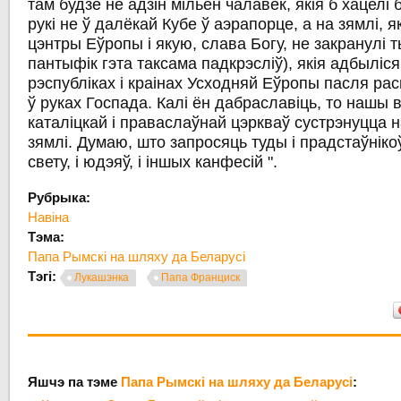
там будзе не адзін мільён чалавек, якія б хацелі 
рукі не ў далёкай Кубе ў аэрапорце, а на зямлі, я
цэнтры Еўропы і якую, слава Богу, не закранулі т
пантыфік гэта таксама падкрэсліў), якія адбыліся
рэспубліках і краінах Усходняй Еўропы пасля рас
ў руках Госпада. Калі ён дабраславіць, то нашы 
каталіцкай і праваслаўнай цэркваў сустрэнуцца 
зямлі. Думаю, што запросяць туды і прадстаўнік
свету, і юдэяў, і іншых канфесій ".
Рубрыка:
Навіна
Тэма:
Папа Рымскі на шляху да Беларусі
Тэгі:
Лукашэнка
Папа Франциск
Яшчэ па тэме
Папа Рымскі на шляху да Беларусі
: