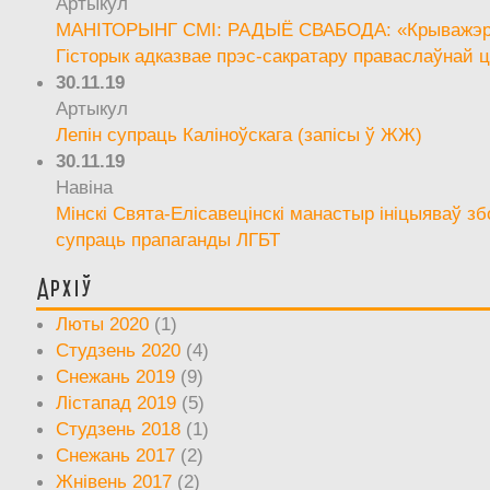
Артыкул
МАНІТОРЫНГ СМІ: РАДЫЁ СВАБОДА: «Крыважэрн
Гісторык адказвае прэс-сакратару праваслаўнай ц
30.11.19
Артыкул
Лепін супраць Каліноўскага (запісы ў ЖЖ)
30.11.19
Навіна
Мінскі Свята-Елісавецінскі манастыр ініцыяваў зб
супраць прапаганды ЛГБТ
Архіў
Люты 2020
(1)
Студзень 2020
(4)
Снежань 2019
(9)
Лістапад 2019
(5)
Студзень 2018
(1)
Снежань 2017
(2)
Жнівень 2017
(2)