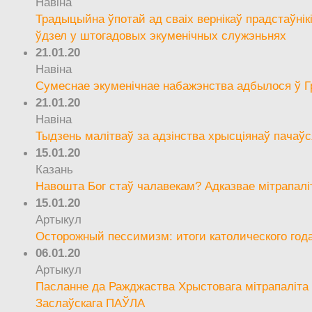
Навіна
Традыцыйна ўпотай ад сваіх вернікаў прадстаўнік
ўдзел у штогадовых экуменічных служэньнях
21.01.20
Навіна
Сумеснае экуменічнае набажэнства адбылося ў Г
21.01.20
Навіна
Тыдзень малітваў за адзінства хрысціянаў пачаўс
15.01.20
Казань
Навошта Бог стаў чалавекам? Адказвае мітрапалі
15.01.20
Артыкул
Осторожный пессимизм: итоги католического год
06.01.20
Артыкул
Пасланне да Ражджаства Хрыстовага мітрапаліта 
Заслаўскага ПАЎЛА