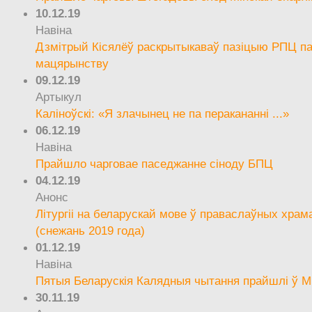
10.12.19
Навіна
Дзмітрый Кісялёў раскрытыкаваў пазіцыю РПЦ па
мацярынству
09.12.19
Артыкул
Каліноўскі: «Я злачынец не па перакананні ...»
06.12.19
Навіна
Прайшло чарговае паседжанне сіноду БПЦ
04.12.19
Анонс
Літургіі на беларускай мове ў праваслаўных храм
(снежань 2019 года)
01.12.19
Навіна
Пятыя Беларускія Калядныя чытання прайшлі ў М
30.11.19