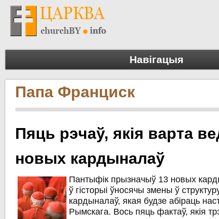
Навігацыя
Папа Франциск
Пяць рэчаў, якія варта в
новых кардыналаў
Пантыфік прызначыў 13 новых кар
ў гісторыі ўносячы змены ў структуру
кардыналаў, якая будзе абіраць нас
Рымскага. Вось пяць фактаў, якія т