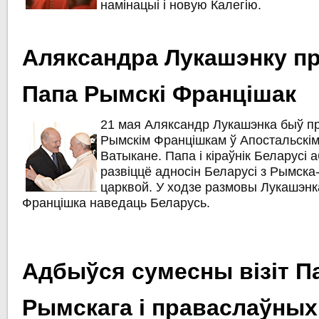
намінацыі і новую Калегію.
Аляксандра Лукашэнку п
Папа Рымскі Францішак
21 мая Аляксандр Лукашэнка быў 
Рымскім Францішкам ў Апостальскі
Ватыкане. Папа і кіраўнік Беларусі 
развіццё адносін Беларусі з Рымска
царквой. У ходзе размовы Лукашэнк
Францішка наведаць Беларусь.
Адбыўся сумесны візіт П
Рымскага і праваслаўных