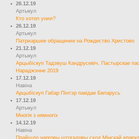
26.12.19
Артыкул
Кто хотел унии?
26.12.19
Артыкул
Патриаршее обращение на Рождество Христово
21.12.19
Артыкул
Арцыбіскуп Тадэвуш Кандрусевіч. Пастырскае па
Нараджэнне 2019
17.12.19
Навіна
Арцыбіскуп Габар Пінтэр пакідае Беларусь
17.12.19
Артыкул
Многія з нямногіх
14.12.19
Навіна
Прайшло чарговы штогадовы сход Мінскай епархі