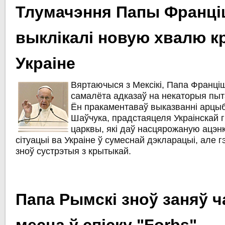
Тлумачэння Папы Франці
выклікалі новую хвалю к
Украіне
Вяртаючыся з Мексікі, Папа Франці
самалёта адказаў на некаторыя пыта
Ён пракаментаваў выказванні арцы
Шаўчука, прадстаяцеля Украінскай г
царквы, які даў насцярожаную ацэн
сітуацыі ва Украіне ў сумеснай дэкларацыі, але 
зноў сустрэтыя з крытыкай.
Папа Рымскі зноў заняў 