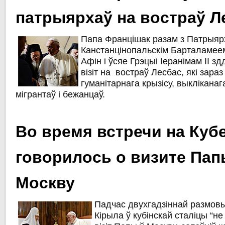
патрыярхаў на востраў Л
Папа Францішак разам з Патрыя
Канстанцінопальскім Барталамеем 
Афін і ўсяе Грэцыі Іеранімам ІІ з
візіт на востраў Лесбас, які зара
гуманітарнага крызісу, выклікана
мігрантаў і бежанцаў.
Во время встречи на Кубе
говорилось о визите Пап
Москву
Падчас двухгадзіннай размовы
Кірыла ў кубінскай сталіцы “не