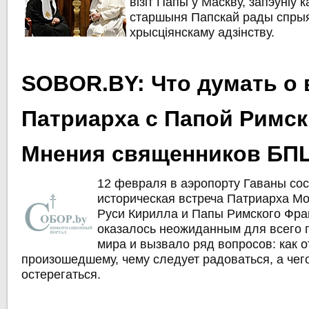
візіт Папы ў Маскву, запэўніў 
старшыня Папскай рады спры
хрысціянскаму адзінству.
SOBOR.BY: Что думать о 
Патриарха с Папой Римс
Мнения священников БП
12 февраля в аэропорту Гаваны со
историческая встреча Патриарха Мо
Руси Кирилла и Папы Римского Фра
оказалось неожиданным для всего 
мира и вызвало ряд вопросов: как о
произошедшему, чему следует радоваться, а чего
остерегаться.