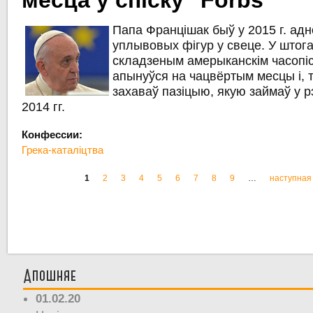
месца ў спіску "Forbs"
Папа Францішак быў у 2015 г. адн
уплывовых фігур у свеце. У штог
складзеным амерыканскім часопіс
апынуўся на чацвёртым месцы і, 
захаваў пазіцыю, якую займаў у р
2014 гг.
Конфессии:
Грека-каталіцтва
1
2
3
4
5
6
7
8
9
…
наступная 
Старонкі
Апошняе
01.02.20