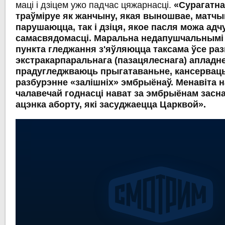
маці і дзіцем ужо падчас цяжарнасці.
«Сурагатн
траўміруе як жанчыну, якая выношвае, матчы
парушаюцца, так і дзіця, якое пасля можа адч
самасвядомасці. Маральна недапушчальнымі 
пункта гледжання з'яўляюцца таксама ўсе раз
экстракарпаральнага (пазацялеснага) апладне
прадугледжваюць прыгатаваньне, кансервац
разбурэнне «залішніх» эмбрыёнаў. Менавіта 
чалавечай годнасці нават за эмбрыёнам засн
ацэнка аборту, які засуджаецца Царквой».