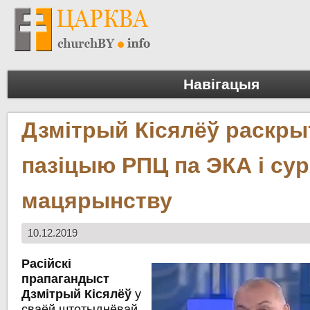
Навігацыя
Дзмітрый Кісялёў раскр
пазіцыю РПЦ па ЭКА і су
мацярынству
10.12.2019
Расійскі
прапагандыст
Дзмітрый Кісялёў
у
сваёй штотыднёвай