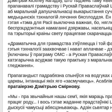
Дзмітрый Кісялёў нагадаў, што тыдзень таму «Ве
прапанавалі грамадству і Рускай Праваслаўнай
аб маральнай дапушчальнасці выкарыстання су
медыцынскіх тэхналогій лячэння бясплоддзя. Ён 
гэтая «тэма для Расіі выключна важная, бо, нягле
беспрэцэдэнтныя намаганні дзяржавы, насельніц
па тэрыторыі краіны свету працягвае скарачацца
«Драматычна для грамадства з'яўляецца і той ф
гэтыя тэхналогіі заахвочвае і нават аплачвае - 
ўключаны ў праграму ОМС - а Руская Праваслаў
катэгарычна асуджае такую ​​практыку з маральна
гледжання».
Прапагандыст падрабязна спыніўся на водгуках
царквы, інтанацыі якіх яго «засмучаюць». Асаблі
пратаіерэю Дзмітрыю Смірнову.
«Мы - пра звычайныя нашы сем'і, якія мараць пр
працяг роду... І вось гэтае жаданне прадстаўнікі
дыскусіі чамусьці абясцэньваюць. Адзін сьвятар 