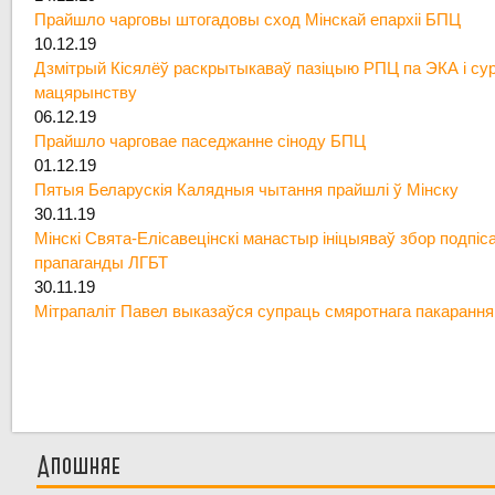
Прайшло чарговы штогадовы сход Мінскай епархіі БПЦ
10.12.19
Дзмітрый Кісялёў раскрытыкаваў пазіцыю РПЦ па ЭКА і су
мацярынству
06.12.19
Прайшло чарговае паседжанне сіноду БПЦ
01.12.19
Пятыя Беларускія Калядныя чытання прайшлі ў Мінску
30.11.19
Мінскі Свята-Елісавецінскі манастыр ініцыяваў збор подпіс
прапаганды ЛГБТ
30.11.19
Мітрапаліт Павел выказаўся супраць смяротнага пакарання
Апошняе