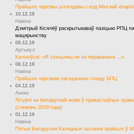
Прайшло чарговы штогадовы сход Мінскай епархі
10.12.19
Навіна
Дзмітрый Кісялёў раскрытыкаваў пазіцыю РПЦ па
мацярынству
09.12.19
Артыкул
Каліноўскі: «Я злачынец не па перакананні ...»
06.12.19
Навіна
Прайшло чарговае паседжанне сіноду БПЦ
04.12.19
Анонс
Літургіі на беларускай мове ў праваслаўных храм
(снежань 2019 года)
01.12.19
Навіна
Пятыя Беларускія Калядныя чытання прайшлі ў М