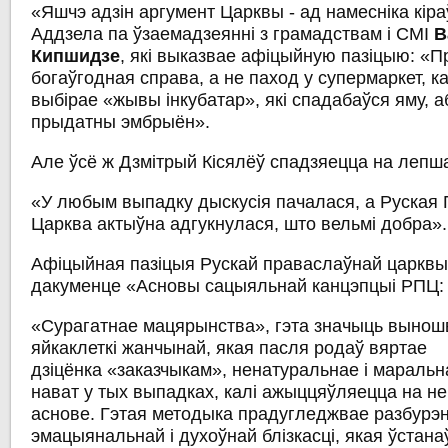
«Яшчэ адзін аргумент Царквы - ад намесніка кіра
Аддзела па ўзаемадзеянні з грамадствам і СМІ
В
Кипшидзе
, які выказвае афіцыйную пазіцыю: «П
богаўгодная справа, а не паход у супермаркет, ка
выбірае «жывы інкубатар», які спадабаўся яму, 
прыдатны эмбрыён».
Але ўсё ж Дзмітрый Кісялёў спадзяецца на лепш
«У любым выпадку дыскусія пачалася, а Руская
Царква актыўна адгукнулася, што вельмі добра».
Афіцыйная пазіцыя Рускай праваслаўнай царквы
дакуменце «Асновы сацыяльнай канцэпцыі РПЦ:
«Сурагатнае мацярынства», гэта значыць выно
яйкаклеткі жанчынай, якая пасля родаў вяртае
дзіцёнка «заказчыкам», ненатуральнае і мараль
нават у тых выпадках, калі ажыццяўляецца на 
аснове. Гэтая методыка прадугледжвае разбурэ
эмацыянальнай і духоўнай блізкасці, якая ўстан