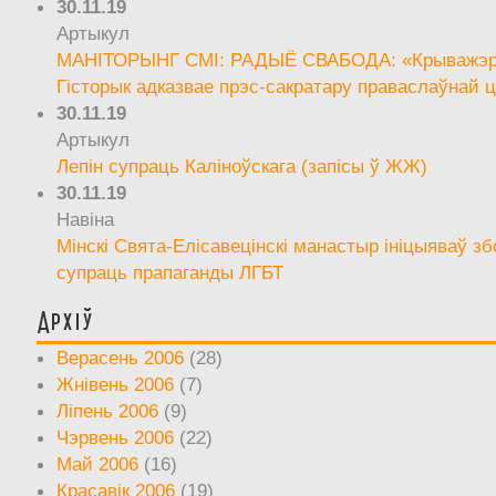
30.11.19
Артыкул
МАНІТОРЫНГ СМІ: РАДЫЁ СВАБОДА: «Крыважэрн
Гісторык адказвае прэс-сакратару праваслаўнай ц
30.11.19
Артыкул
Лепін супраць Каліноўскага (запісы ў ЖЖ)
30.11.19
Навіна
Мінскі Свята-Елісавецінскі манастыр ініцыяваў зб
супраць прапаганды ЛГБТ
Архіў
Верасень 2006
(28)
Жнівень 2006
(7)
Ліпень 2006
(9)
Чэрвень 2006
(22)
Май 2006
(16)
Красавік 2006
(19)