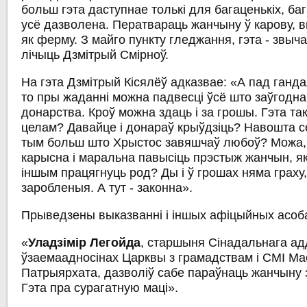
больш гэта даступнае толькі для багаценькіх, ба
усё дазволена. Ператвараць жанчыну ў карову, 
як ферму. З майго пункту гледжання, гэта - звы
лічыць Дзмітрый Смірноў.
На гэта Дзмітрый Кісялёў адказвае: «А пад ганд
то пры жаданні можна падвесці ўсё што заўгодна.
донарства. Кроў можна здаць і за грошы. Гэта та
целам? Давайце і донараў крыўдзіць? Навошта с
тым больш што Хрыстос завяшчаў любоў? Можа,
карысна і маральна павысіць прэстыж жанчын, я
іншым працягнуць род? Ды і ў грошах няма граху,
заробленыя. А тут - законна».
Прыведзены выказванні і іншых афіцыйных асоба
«
Уладзімір Легойда
, старшыня Сінадальнага ад
ўзаемаадносінах Царквы з грамадствам і СМІ Ма
Патрыярхата, дазволіў сабе параўнаць жанчыну 
Гэта пра сурагатную маці».