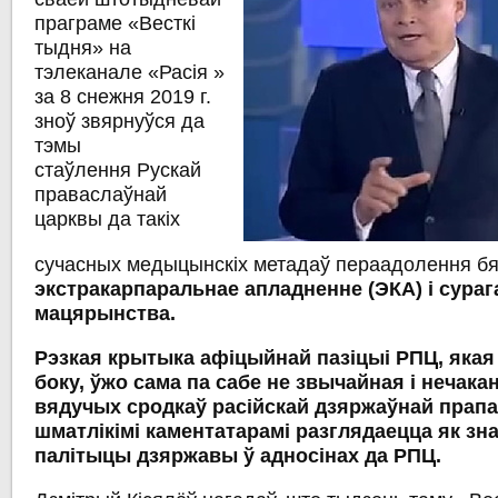
праграме «Весткі
тыдня» на
тэлеканале «Расія »
за 8 снежня 2019 г.
зноў звярнуўся да
тэмы
стаўлення Рускай
праваслаўнай
царквы да такіх
сучасных медыцынскіх метадаў пераадолення бя
экстракарпаральнае апладненне (ЭКА) і сураг
мацярынства.
Рэзкая крытыка афіцыйнай пазіцыі РПЦ, якая 
боку, ўжо сама па сабе не звычайная і нечакан
вядучых сродкаў расійскай дзяржаўнай прапа
шматлікімі каментатарамі разглядаецца як зн
палітыцы дзяржавы ў адносінах да РПЦ.