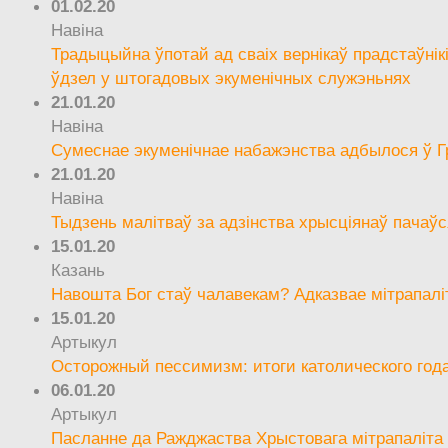
01.02.20
Навіна
Традыцыйна ўпотай ад сваіх вернікаў прадстаўнік
ўдзел у штогадовых экуменічных служэньнях
21.01.20
Навіна
Сумеснае экуменічнае набажэнства адбылося ў Г
21.01.20
Навіна
Тыдзень малітваў за адзінства хрысціянаў пачаўс
15.01.20
Казань
Навошта Бог стаў чалавекам? Адказвае мітрапалі
15.01.20
Артыкул
Осторожный пессимизм: итоги католического год
06.01.20
Артыкул
Пасланне да Ражджаства Хрыстовага мітрапаліта 