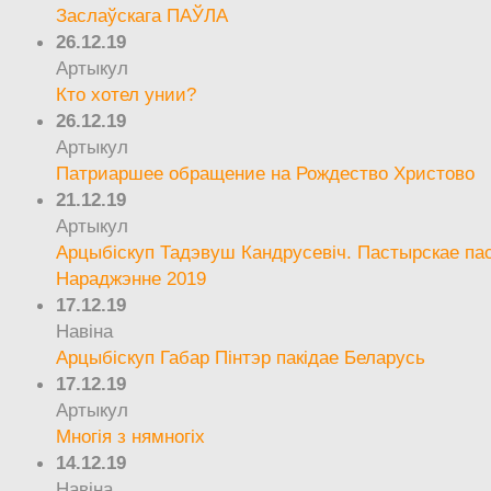
Заслаўскага ПАЎЛА
26.12.19
Артыкул
Кто хотел унии?
26.12.19
Артыкул
Патриаршее обращение на Рождество Христово
21.12.19
Артыкул
Арцыбіскуп Тадэвуш Кандрусевіч. Пастырскае па
Нараджэнне 2019
17.12.19
Навіна
Арцыбіскуп Габар Пінтэр пакідае Беларусь
17.12.19
Артыкул
Многія з нямногіх
14.12.19
Навіна