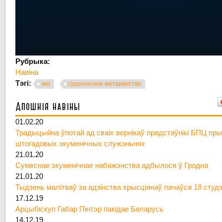
Рубрыка:
Навіна
Тэгі:
эко
суррогатное материнство
Апошнія навіны
01.02.20
Традыцыйна ўпотай ад сваіх вернікаў прадстаўнікі БПЦ пры
штогадовых экуменічных служэньнях
21.01.20
Сумеснае экуменічнае набажэнства адбылося ў Гродна
21.01.20
Тыдзень малітваў за адзінства хрысціянаў пачаўся 18 студ
17.12.19
Арцыбіскуп Габар Пінтэр пакідае Беларусь
14.12.19