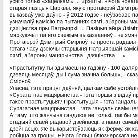
ўсяго толькі «хацелкамі» ... Зрэшты, нічога новага
старая пазіцыя Царквы, якую протаіерэй Дзімітр
выказваў ужо даўно - ў 2012 годзе - неўзабаве па
узначаліў Камісію па пытаннях сям'і, абароны ма
дзяцінства пры Патрыярхіі ... Пазіцыя айца Дзімі
мяркуючы і па яго свежым выказванняў , не змяні
Протаіерэй Дзімітрый Смірноў не проста радавы с
гэтага часу дзеючы старшыня Патрыяршай камісі
сям'і, абароны мацярынства і дзяцінства ... »
«Прастытутку ты здымаеш на гадзіну - 100 даляра
дзевяць месяцаў, ды і сума значна больш», - ска
Смірноў.
Уласна, гэта працяг даўняй, цалкам сабе устойлів
«Сурагатнае мацярынства - гэта горшы з відаў п
такое прастытуцыя? Прастытуцыя - гэта гандаль 
Сурагатнае мацярынства - гэта гандаль сваім ц
А таму што жанчына гандлюе не толькі, так бы м
стадыяй сваёй радавой дзейнасці, а нават сама
дзейнасцю. Яе выкарыстоўваюць як ферму, як ка
робіцца за грошы. Нічога больш блюзнерскага н