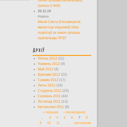
Лепін супраць Каліноўскага
(запісы ў ЖЖ)
30.11.19
Навіна
Мінскі Свята-Елісавецінскі
манастыр ініцыяваў збор
подпісаў за закон супраць
прапаганды ЛГБТ
Архіў
Ліпень 2012
(11)
Чэрвень 2012
(9)
Май 2012
(4)
Красавік 2012
(22)
Сакавік 2012
(17)
Люты 2012
(18)
Студзень 2012
(25)
Снежань 2011
(44)
Лістапад 2011
(13)
Кастрычнік 2011
(8)
« першая
‹ папярэдняя
Старонкі
…
3
4
5
6
7
8
9
10
11
…
наступная