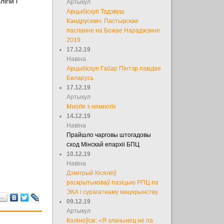
гій і
Артыкул
Арцыбіскуп Тадэвуш
Кандрусевіч. Пастырскае
пасланне на Божае Нараджэнне
2019
17.12.19
Навіна
Арцыбіскуп Габар Пінтэр пакідае
Беларусь
17.12.19
Артыкул
Многія з нямногіх
14.12.19
Навіна
Прайшло чарговы штогадовы
сход Мінскай епархіі БПЦ
10.12.19
Навіна
Дзмітрый Кісялёў
раскрытыкаваў пазіцыю РПЦ па
ЭКА і сурагатнаму мацярынству
а…
09.12.19
Артыкул
Каліноўскі: «Я злачынец не па