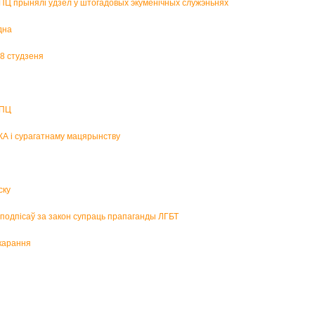
БПЦ прынялі ўдзел у штогадовых экуменічных служэньнях
дна
18 студзеня
БПЦ
КА і сурагатнаму мацярынству
ску
р подпісаў за закон супраць прапаганды ЛГБТ
карання