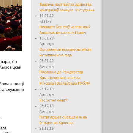
Тыдзень малітваў за адзінства
хрысціянаў пачаўся 18 студзеня
15.01.20
Казань
Навошта Бог стаў чалавекам?
Адказвае мітрапаліт Павел.
15.01.20
Артыкул
Осторожный пессимизм: итоги
католического года
06.01.20
стыра, ён
Артыкул
Жыровіцкай
Пасланне да Ражджаства
Хрыстовага мітрапаліта
абрачыннасці
Мінскага і Заслаўскага ПАЎЛА
ага служэння
26.12.19
Артыкул
Кто хотел унии?
26.12.19
Артыкул
.
Патриаршее обращение на
Рождество Христово
нага
21.12.19