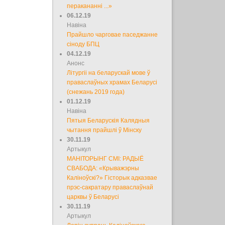
перакананні ...»
06.12.19
Навіна
Прайшло чарговае паседжанне
сіноду БПЦ
04.12.19
Анонс
Літургіі на беларускай мове ў
праваслаўных храмах Беларусі
(снежань 2019 года)
01.12.19
Навіна
Пятыя Беларускія Калядныя
чытання прайшлі ў Мінску
30.11.19
Артыкул
МАНІТОРЫНГ СМІ: РАДЫЁ
СВАБОДА: «Крыважэрны
Каліноўскі?» Гісторык адказвае
прэс-сакратару праваслаўнай
царквы ў Беларусі
30.11.19
Артыкул