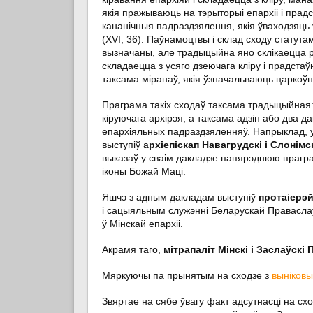
якія пражываюць на тэрыторыі епархіі і прад
кананічныя падраздзялення, якія ўваходзяць 
(XVI, 36). Паўнамоцтвы і склад сходу статута
вызначаны, але традыцыйна яно склікаецца ра
складаецца з усяго дзеючага кліру і прадстаў
таксама міранаў, якія ўзначальваюць царкоў
Праграма такіх сходаў таксама традыцыйная
кіруючага архірэя, а таксама адзін або два д
епархіяльных падраздзяленняў. Напрыклад, у
выступіў а
рхіепіскап Навагрудскі і Слонімс
выказаў у сваім дакладзе папярэднюю прагр
іконы Божай Маці.
Яшчэ з адным дакладам выступіў
протаіерэ
і сацыяльным служэнні Беларускай Правасла
ў Мінскай епархіі.
Акрамя таго,
мітрапаліт Мінскі і Заслаўскі
Мяркуючы па прынятым на сходзе з
выніков
Звяртае на сябе ўвагу факт адсутнасці на с