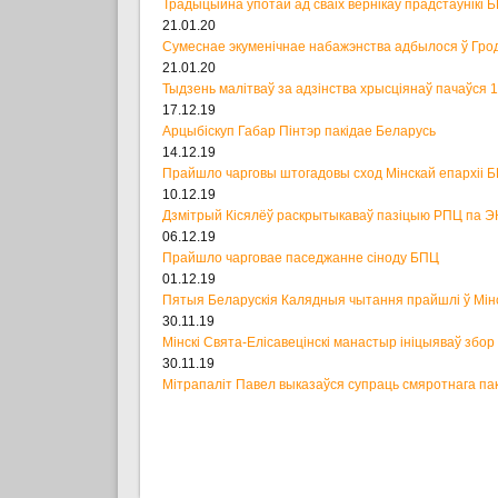
Традыцыйна ўпотай ад сваіх вернікаў прадстаўнікі 
21.01.20
Сумеснае экуменічнае набажэнства адбылося ў Гро
21.01.20
Тыдзень малітваў за адзінства хрысціянаў пачаўся 
17.12.19
Арцыбіскуп Габар Пінтэр пакідае Беларусь
14.12.19
Прайшло чарговы штогадовы сход Мінскай епархіі 
10.12.19
Дзмітрый Кісялёў раскрытыкаваў пазіцыю РПЦ па Э
06.12.19
Прайшло чарговае паседжанне сіноду БПЦ
01.12.19
Пятыя Беларускія Калядныя чытання прайшлі ў Мін
30.11.19
Мінскі Свята-Елісавецінскі манастыр ініцыяваў збо
30.11.19
Мітрапаліт Павел выказаўся супраць смяротнага па