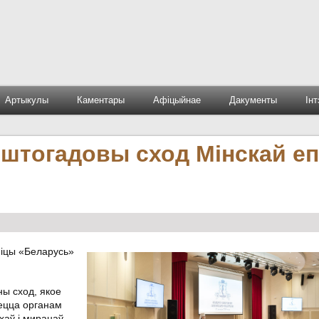
Артыкулы
Каментары
Афіцыйнае
Дакументы
Ін
штогадовы сход Мінскай еп
ніцы «Беларусь»
ны сход, якое
яецца органам
ахаў і миранаў