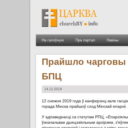
На галоўную
Пра партал
Навіны
Прайшло чарговы 
БПЦ
14.12.2019
12 снежня 2019 года ў канферэнц-зале гасці
горада Мінска прайшоў сход Мінскай епархіі.
У адпаведнасці са статутам РПЦ, «Епархіяль
ўзначальвае дыяцэзіяльным архірэем, з'яўл
кіравання епархіяй і складаецца з кліру, ман