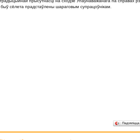
традыцыйнай прысутнасці на сходзе Упаўнаважанага па справах рэлі
ан быў сёлета прадстаўлены шараговым супрацоўнікам.
Падзяліцц