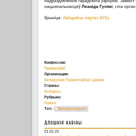
падраздзялення гарадскога ўзроўню. Замест 
нацыянальнасцяў
Леаніда Гулякі
, гэта орг
Крыніца:
Афіцыйны партал БПЦ
Конфессии:
Праваслаўе
Организации:
Беларуская Правослаўная Царква
Страны:
Беларусь
Рубрыка:
Навіна
Тэгі:
Мінская епархія
Апошнія навіны
01.02.20