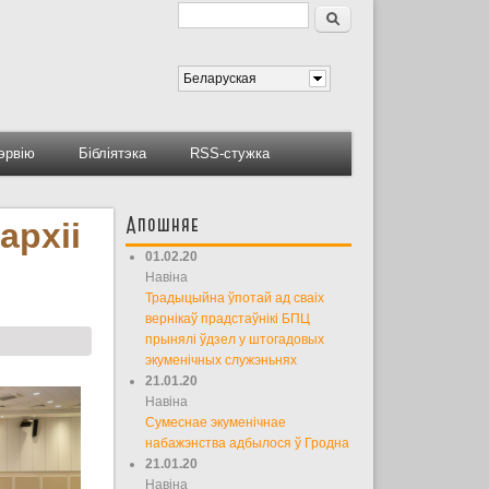
Пошук
Форма пошуку
Беларуская
тэрвію
Бібліятэка
RSS-стужка
Апошняе
архіі
01.02.20
Навіна
Традыцыйна ўпотай ад сваіх
вернікаў прадстаўнікі БПЦ
прынялі ўдзел у штогадовых
экуменічных служэньнях
21.01.20
Навіна
Сумеснае экуменічнае
набажэнства адбылося ў Гродна
21.01.20
Навіна