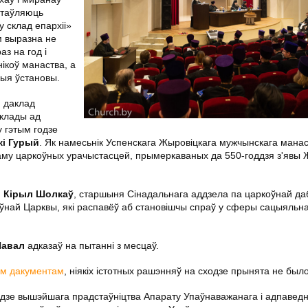
стаўляюць
у склад епархіі»
м выразна не
з на год і
нікоў манаства, а
ныя ўстановы.
: даклад
аклады ад
 гэтым годзе
кі Гурый
. Як намесьнік Успенскага Жыровіцкага мужчынскага мана
аму царкоўных урачыстасцей, прымеркаваных да 550-годдзя з'явы 
й Кірыл Шолкаў
, старшыня Сінадальнага аддзела па царкоўнай д
ўнай Царквы, які распавёў аб становішчы спраў у сферы сацыяльн
 Павал
адказаў на пытанні з месцаў.
ым дакументам
, ніякіх істотных рашэнняў на сходзе прынята не было
ходзе вышэйшага прадстаўніцтва Апарату Упаўнаважанага і адпавед