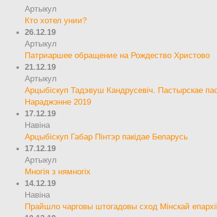
Артыкул
Кто хотел унии?
26.12.19
Артыкул
Патриаршее обращение на Рождество Христово
21.12.19
Артыкул
Арцыбіскуп Тадэвуш Кандрусевіч. Пастырскае па
Нараджэнне 2019
17.12.19
Навіна
Арцыбіскуп Габар Пінтэр пакідае Беларусь
17.12.19
Артыкул
Многія з нямногіх
14.12.19
Навіна
Прайшло чарговы штогадовы сход Мінскай епархі