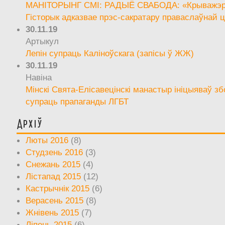
МАНІТОРЫНГ СМІ: РАДЫЁ СВАБОДА: «Крыважэрн
Гісторык адказвае прэс-сакратару праваслаўнай ц
30.11.19
Артыкул
Лепін супраць Каліноўскага (запісы ў ЖЖ)
30.11.19
Навіна
Мінскі Свята-Елісавецінскі манастыр ініцыяваў зб
супраць прапаганды ЛГБТ
Архіў
Люты 2016
(8)
Студзень 2016
(3)
Снежань 2015
(4)
Лістапад 2015
(12)
Кастрычнік 2015
(6)
Верасень 2015
(8)
Жнівень 2015
(7)
Ліпень 2015
(6)