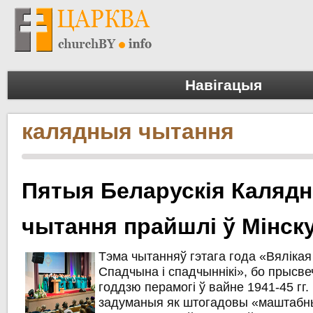
Навігацыя
калядныя чытання
Пятыя Беларускія Каляд
чытання прайшлі ў Мінск
Тэма чытанняў гэтага года «Вялікая
Спадчына і спадчыннікі», бо прысве
годдзю перамогі ў вайне 1941-45 гг.
задуманыя як штогадовы «маштабн