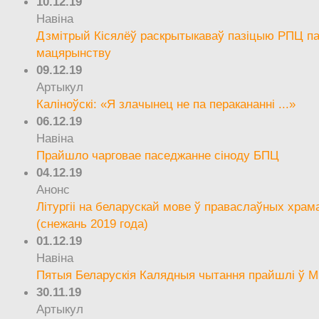
10.12.19
Навіна
Дзмітрый Кісялёў раскрытыкаваў пазіцыю РПЦ па
мацярынству
09.12.19
Артыкул
Каліноўскі: «Я злачынец не па перакананні ...»
06.12.19
Навіна
Прайшло чарговае паседжанне сіноду БПЦ
04.12.19
Анонс
Літургіі на беларускай мове ў праваслаўных храм
(снежань 2019 года)
01.12.19
Навіна
Пятыя Беларускія Калядныя чытання прайшлі ў М
30.11.19
Артыкул