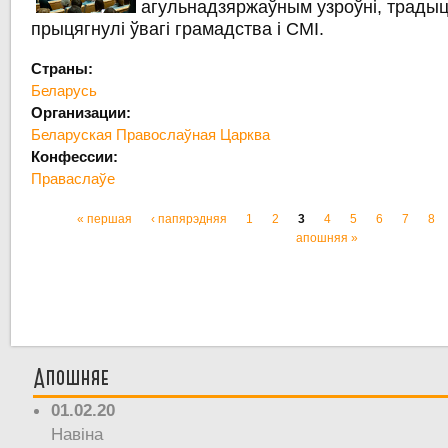
агульнадзяржаўным узроўні, трады
прыцягнулі ўвагі грамадства і СМІ.
Страны:
Беларусь
Организации:
Беларуская Правослаўная Царква
Конфессии:
Праваслаўе
« першая
‹ папярэдняя
1
2
3
4
5
6
7
8
Старонкі
апошняя »
Апошняе
01.02.20
Навіна