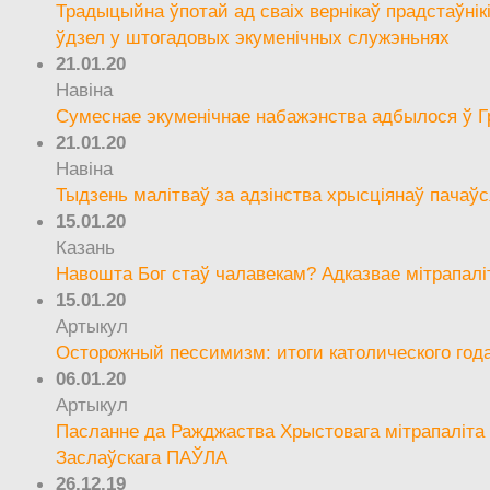
Традыцыйна ўпотай ад сваіх вернікаў прадстаўнік
ўдзел у штогадовых экуменічных служэньнях
21.01.20
Навіна
Сумеснае экуменічнае набажэнства адбылося ў Г
21.01.20
Навіна
Тыдзень малітваў за адзінства хрысціянаў пачаўс
15.01.20
Казань
Навошта Бог стаў чалавекам? Адказвае мітрапалі
15.01.20
Артыкул
Осторожный пессимизм: итоги католического год
06.01.20
Артыкул
Пасланне да Ражджаства Хрыстовага мітрапаліта 
Заслаўскага ПАЎЛА
26.12.19