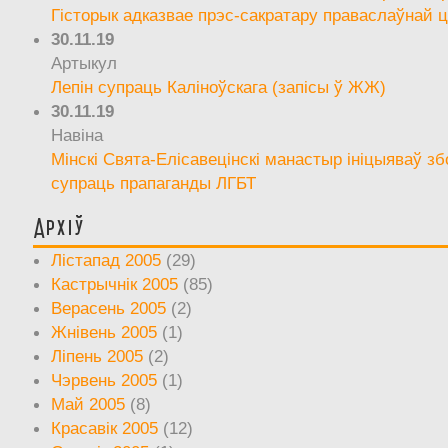
Гісторык адказвае прэс-сакратару праваслаўнай ц
30.11.19
Артыкул
Лепін супраць Каліноўскага (запісы ў ЖЖ)
30.11.19
Навіна
Мінскі Свята-Елісавецінскі манастыр ініцыяваў зб
супраць прапаганды ЛГБТ
Архіў
Лістапад 2005
(29)
Кастрычнік 2005
(85)
Верасень 2005
(2)
Жнівень 2005
(1)
Ліпень 2005
(2)
Чэрвень 2005
(1)
Май 2005
(8)
Красавік 2005
(12)