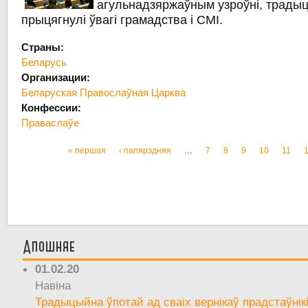
агульнадзяржаўным узроўні, трады
прыцягнулі ўвагі грамадства і СМІ.
Страны:
Беларусь
Организации:
Беларуская Правослаўная Царква
Конфессии:
Праваслаўе
« першая
‹ папярэдняя
…
7
8
9
10
11
Старонкі
Апошняе
01.02.20
Навіна
Традыцыйна ўпотай ад сваіх вернікаў прадстаўнік