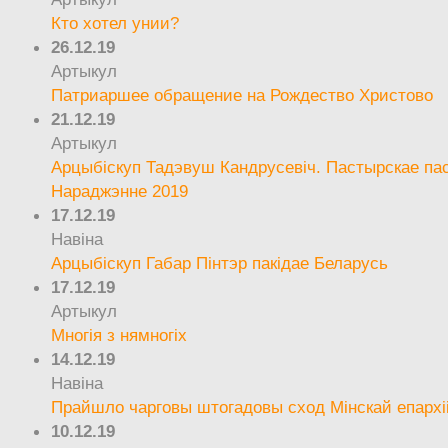
Кто хотел унии?
26.12.19
Артыкул
Патриаршее обращение на Рождество Христово
21.12.19
Артыкул
Арцыбіскуп Тадэвуш Кандрусевіч. Пастырскае па
Нараджэнне 2019
17.12.19
Навіна
Арцыбіскуп Габар Пінтэр пакідае Беларусь
17.12.19
Артыкул
Многія з нямногіх
14.12.19
Навіна
Прайшло чарговы штогадовы сход Мінскай епархі
10.12.19