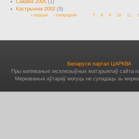
Сакавік 2005
(1)
Кастрычнік 2002
(5)
« першая
‹ папярэдняя
…
7
8
9
10
11
Старонкі
Беларускі партал ЦАРКВА
Пры капіяваньні эксклюзыўных матэрыялаў сайта п
Меркаваньні аўтараў могуць не супадаць зь мерка