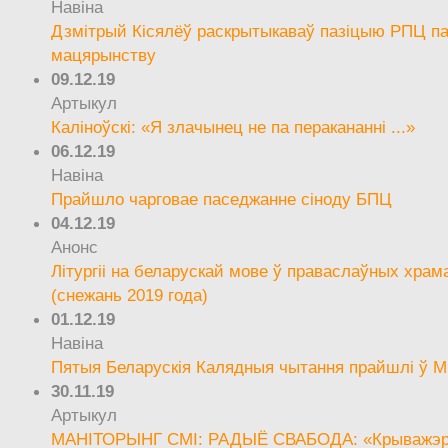
Навіна
Дзмітрый Кісялёў раскрытыкаваў пазіцыю РПЦ па
мацярынству
09.12.19
Артыкул
Каліноўскі: «Я злачынец не па перакананні ...»
06.12.19
Навіна
Прайшло чарговае паседжанне сіноду БПЦ
04.12.19
Анонс
Літургіі на беларускай мове ў праваслаўных храм
(снежань 2019 года)
01.12.19
Навіна
Пятыя Беларускія Калядныя чытання прайшлі ў М
30.11.19
Артыкул
МАНІТОРЫНГ СМІ: РАДЫЁ СВАБОДА: «Крыважэрн