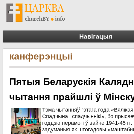
Навігацыя
канферэнцыі
Пятыя Беларускія Каляд
чытання прайшлі ў Мінск
Тэма чытанняў гэтага года «Вялікая
Спадчына і спадчыннікі», бо прысве
годдзю перамогі ў вайне 1941-45 гг.
задуманыя як штогадовы «маштабн