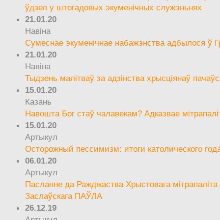
ўдзел у штогадовых экуменічных служэньнях
21.01.20
Навіна
Сумеснае экуменічнае набажэнства адбылося ў Г
21.01.20
Навіна
Тыдзень малітваў за адзінства хрысціянаў пачаўс
15.01.20
Казань
Навошта Бог стаў чалавекам? Адказвае мітрапалі
15.01.20
Артыкул
Осторожный пессимизм: итоги католического год
06.01.20
Артыкул
Пасланне да Ражджаства Хрыстовага мітрапаліта 
Заслаўскага ПАЎЛА
26.12.19
Артыкул