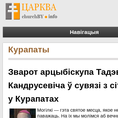
Навігацыя
Курапаты
Зварот арцыбіскупа Тад
Кандрусевіча ў сувязі з 
у Курапатах
Могілкі — гэта святое месца, якое 
паважаць. На іх мы молімся аб вечн