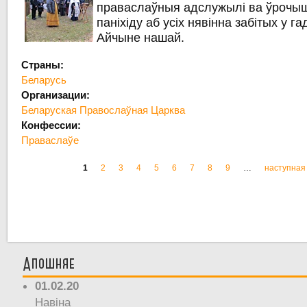
праваслаўныя адслужылі ва ўрочы
паніхіду аб усіх нявінна забітых у га
Айчыне нашай.
Страны:
Беларусь
Организации:
Беларуская Правослаўная Царква
Конфессии:
Праваслаўе
1
2
3
4
5
6
7
8
9
…
наступная 
Старонкі
Апошняе
01.02.20
Навіна