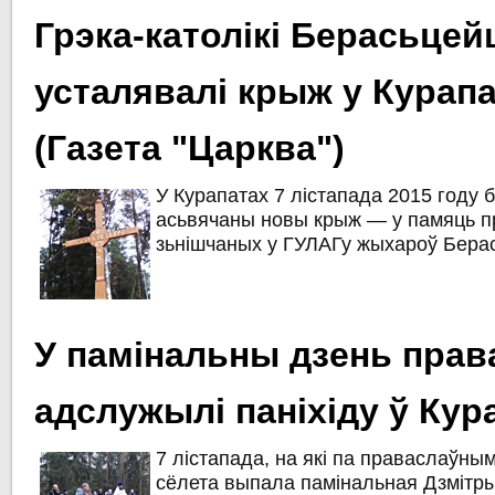
Грэка-католікі Берасьц
усталявалі крыж у Курап
(Газета "Царква")
У Курапатах 7 лістапада 2015 году 
асьвячаны новы крыж — у памяць п
зьнішчаных у ГУЛАГу жыхароў Бер
У памінальны дзень пра
адслужылі паніхіду ў Кур
7 лістапада, на які па праваслаўн
сёлета выпала памінальная Дзмітры