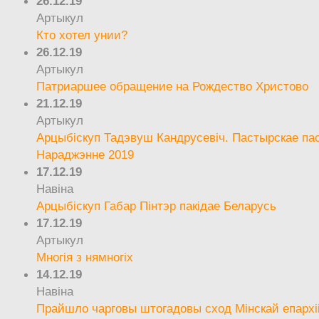
26.12.19
Артыкул
Кто хотел унии?
26.12.19
Артыкул
Патриаршее обращение на Рождество Христово
21.12.19
Артыкул
Арцыбіскуп Тадэвуш Кандрусевіч. Пастырскае па
Нараджэнне 2019
17.12.19
Навіна
Арцыбіскуп Габар Пінтэр пакідае Беларусь
17.12.19
Артыкул
Многія з нямногіх
14.12.19
Навіна
Прайшло чарговы штогадовы сход Мінскай епархі