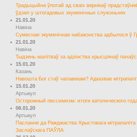
Традыцыйна ўпотай ад сваіх вернікаў прадстаўнік
ўдзел у штогадовых экуменічных служэньнях
21.01.20
Навіна
Сумеснае экуменічнае набажэнства адбылося ў Г
21.01.20
Навіна
Тыдзень малітваў за адзінства хрысціянаў пачаўс
15.01.20
Казань
Навошта Бог стаў чалавекам? Адказвае мітрапалі
15.01.20
Артыкул
Осторожный пессимизм: итоги католического год
06.01.20
Артыкул
Пасланне да Ражджаства Хрыстовага мітрапаліта 
Заслаўскага ПАЎЛА