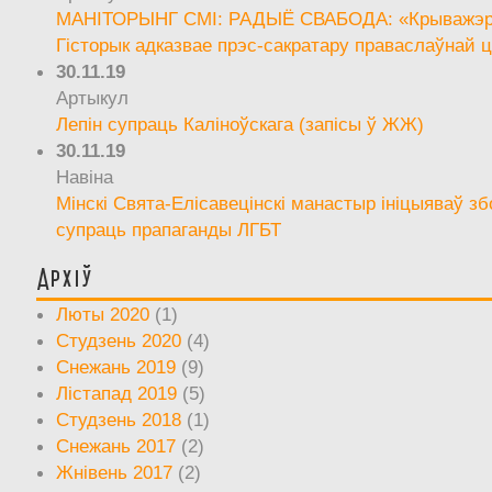
МАНІТОРЫНГ СМІ: РАДЫЁ СВАБОДА: «Крыважэрн
Гісторык адказвае прэс-сакратару праваслаўнай ц
30.11.19
Артыкул
Лепін супраць Каліноўскага (запісы ў ЖЖ)
30.11.19
Навіна
Мінскі Свята-Елісавецінскі манастыр ініцыяваў зб
супраць прапаганды ЛГБТ
Архіў
Люты 2020
(1)
Студзень 2020
(4)
Снежань 2019
(9)
Лістапад 2019
(5)
Студзень 2018
(1)
Снежань 2017
(2)
Жнівень 2017
(2)