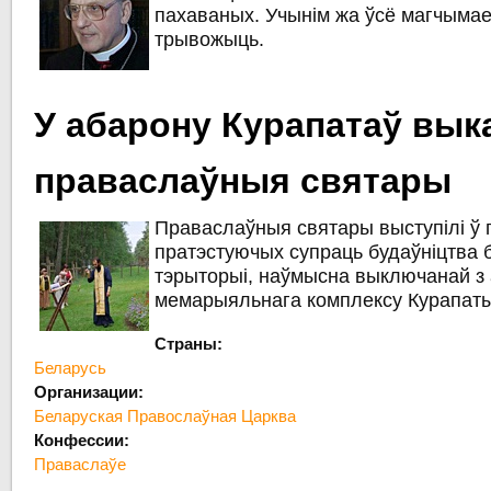
пахаваных. Учынім жа ўсё магчымае,
трывожыць.
У абарону Курапатаў вык
праваслаўныя святары
Праваслаўныя святары выступілі ў
пратэстуючых супраць будаўніцтва б
тэрыторыі, наўмысна выключанай з
мемарыяльнага комплексу Курапаты
Страны:
Беларусь
Организации:
Беларуская Правослаўная Царква
Конфессии:
Праваслаўе