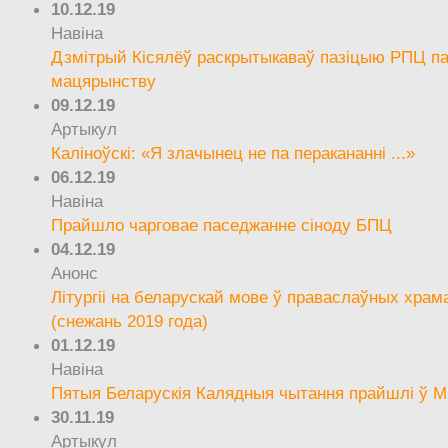
10.12.19
Навіна
Дзмітрый Кісялёў раскрытыкаваў пазіцыю РПЦ па
мацярынству
09.12.19
Артыкул
Каліноўскі: «Я злачынец не па перакананні ...»
06.12.19
Навіна
Прайшло чарговае паседжанне сіноду БПЦ
04.12.19
Анонс
Літургіі на беларускай мове ў праваслаўных храм
(снежань 2019 года)
01.12.19
Навіна
Пятыя Беларускія Калядныя чытання прайшлі ў М
30.11.19
Артыкул