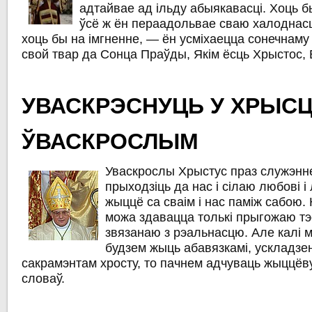
адтайвае ад ільду абыякавасці. Хоць б
ўсё ж ён пераадольвае сваю халоднасц
хоць бы на імгненне, — ён усміхаецца сонечнаму 
свой твар да Сонца Праўды, Якім ёсць Хрыстос, 
УВАСКРЭСНУЦЬ У ХРЫС
ЎВАСКРОСЛЫМ
Уваскрослы Хрыстус праз служэнн
прыходзіць да нас і сілаю любові і
жыццё са сваім і нас паміж сабою. 
можа здавацца толькі прыгожаю т
звязанаю з рэальнасцю. Але калі 
будзем жыць абавязкамі, ускладзе
сакрамэнтам хросту, то пачнем адчуваць жыццёв
словаў.