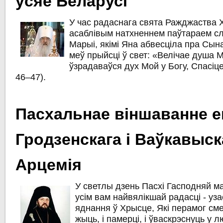
ўсяе Беларусі
У час радаснага свята Ражджаства 
асаблівым натхненнем паўтараем с
Марыі, якімі Яна абвесціла пра Сына
меў прыйсці ў свет: «Велічае душа М
ўзрадаваўся дух Мой у Богу, Спасіцел
46–47).
Пасхальнае віншаванне е
Гродзенскага і Ваўкавыск
Арцемія
У светлы дзень Пасхі Гасподняй м
усім вам найвялікшай радасці - уз
яднання ў Хрысце, Які перамог смер
жыць, і памерці, і ўваскрэснуць у 