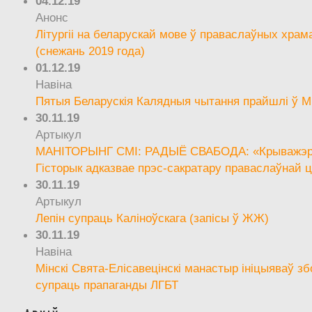
04.12.19
Анонс
Літургіі на беларускай мове ў праваслаўных храм
(снежань 2019 года)
01.12.19
Навіна
Пятыя Беларускія Калядныя чытання прайшлі ў М
30.11.19
Артыкул
МАНІТОРЫНГ СМІ: РАДЫЁ СВАБОДА: «Крыважэрн
Гісторык адказвае прэс-сакратару праваслаўнай ц
30.11.19
Артыкул
Лепін супраць Каліноўскага (запісы ў ЖЖ)
30.11.19
Навіна
Мінскі Свята-Елісавецінскі манастыр ініцыяваў зб
супраць прапаганды ЛГБТ