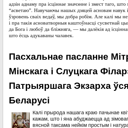
адзін аднаму пра ісціннае значэнне і змест таго, шт
“асветаю”. Навучаючы нашых дзяцей асновам навук
ўзровень сваіх ведаў, мы добра робім. Але калі мы н
і пра такія асноватворныя каштоўнасці сусветнай цы
да Бога і любоў да бліжняга, — мы далёкія ад ісцінна
што ёсць адукаваны чалавек.
Пасхальнае пасланне Міт
Мінскага і Слуцкага Філар
Патрыяршага Экзарха ўс
Беларусі
Калі прырода нашага краю пачынае кві
кажам, што і яна абуджаецца ад зімоваг
вясной таксама нейкім простым і нату