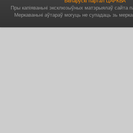
Беларускі партал ЦАРКВА
Пры капіяваньні эксклюзыўных матэрыялаў сайта п
Меркаваньні аўтараў могуць не супадаць зь мерка