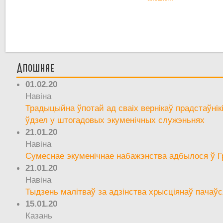
Апошняе
01.02.20
Навіна
Традыцыйна ўпотай ад сваіх вернікаў прадстаўнік
ўдзел у штогадовых экуменічных служэньнях
21.01.20
Навіна
Сумеснае экуменічнае набажэнства адбылося ў Г
21.01.20
Навіна
Тыдзень малітваў за адзінства хрысціянаў пачаўс
15.01.20
Казань