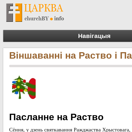
Навігацыя
Віншаванні на Раство і П
Пасланне на Раство
Сёння, у дзень святкавання Ражджаства Хрыстовага,