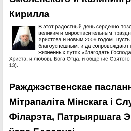
Кирилла
В этот радостный день сердечно поз
великим и мироспасительным празд
Христова и новым 2009 годом. Пусть
благоуспешным, и да сопровождают 
жизненных путях «благодать Господ
Христа, и любовь Бога Отца, и общение Святого Д
13).
Ражджэственскае паслан
Мітрапаліта Мінскага і Сл
Філарэта, Патрыяршага Э