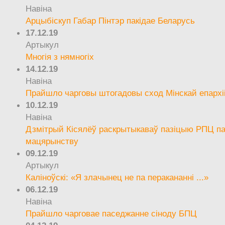
Навіна
Арцыбіскуп Габар Пінтэр пакідае Беларусь
17.12.19
Артыкул
Многія з нямногіх
14.12.19
Навіна
Прайшло чарговы штогадовы сход Мінскай епархі
10.12.19
Навіна
Дзмітрый Кісялёў раскрытыкаваў пазіцыю РПЦ па
мацярынству
09.12.19
Артыкул
Каліноўскі: «Я злачынец не па перакананні ...»
06.12.19
Навіна
Прайшло чарговае паседжанне сіноду БПЦ