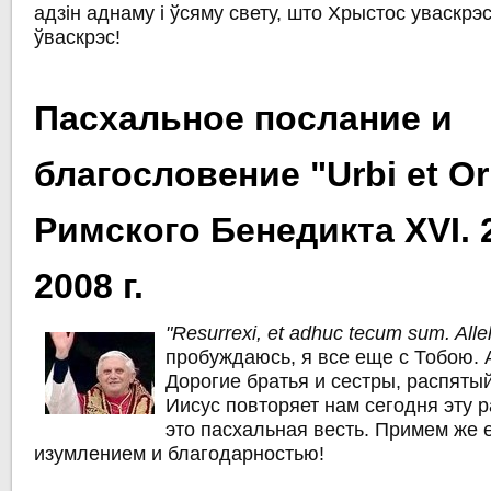
адзін аднаму і ўсяму свету, што Хрыстос уваскрэ
ўваскрэс!
Пасхальное послание и
благословение "Urbi et O
Римского Бенедикта XVI. 
2008 г.
"Resurrexi, et adhuc tecum sum. Allel
пробуждаюсь, я все еще с Тобою. 
Дорогие братья и сестры, распяты
Иисус повторяет нам сегодня эту 
это пасхальная весть. Примем же 
изумлением и благодарностью!