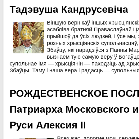
Тадэвуша Кандрусевіча
Вiншую вернікаў іншых хрысцiянскi
асаблiва братняй Праваслаўнай Ц
прыйшоў да ўсiх людзей, i ўсе мы,
розных хрысцiянскiх супольнасцяў,
Збаўцу, якi нарадзiўся з Панны Мар
вызнаем тую самую веру ў Богаўц
супольнае iмя — хрысцiянiн — паходзiць ад Хры
Збаўцы. Таму i наша вера і радасць — супольныя
РОЖДЕСТВЕНСКОЕ ПОС
Патриарха Московского и
Руси Алексия II
Всех вас, дорогие мои, сердеч