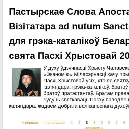
Пастырскае Слова Апост
Візітатара ad nutum Sanct
для грэка-каталікоў Белар
свята Пасхі Хрыстовай 20
У духу ўдзячнасці Хрысту Чалаве
«Эканомію» Міласэрнасці хачу пры
Пасхі Хрыстовай усіх, хто яе свят
каляндара: грэка-каталікоў, братоў
братоў пратэстантаў. Братам прав
будуць святкаваць Пасху паводле 
каляндара, жадаем добрага велікапоснага духоўн
« першая
‹ папярэдняя
1
2
3
4
5
6
7
8
Старонкі
апошняя »