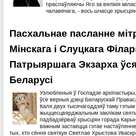
праслаўляючы Яго за вялікія мілас
чалавечага, - вось шчасце хрысція
Пасхальнае пасланне міт
Мінскага і Слуцкага Філар
Патрыяршага Экзарха ўс
Беларусі
Узлюбленыя ў Госпадзе архіпастыры, 
ўсе верныя дзеці Беларускай Права
Каля двух тысячагоддзяў таму гэтым
жыццесцвярджальным заклікам свят
падбадзёрваў хрысціян горада Карын
важным застаецца гэтае настаўленне 
тых, хто сёння святкуе Светлае Хрыстова Уваскр