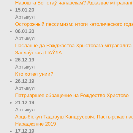
Навошта Бог стаў чалавекам? Адказвае мітрапалі
15.01.20
Артыкул
Осторожный пессимизм: итоги католического год
06.01.20
Артыкул
Пасланне да Ражджаства Хрыстовага мітрапаліта 
Заслаўскага ПАЎЛА
26.12.19
Артыкул
Кто хотел унии?
26.12.19
Артыкул
Патриаршее обращение на Рождество Христово
21.12.19
Артыкул
Арцыбіскуп Тадэвуш Кандрусевіч. Пастырскае па
Нараджэнне 2019
17.12.19