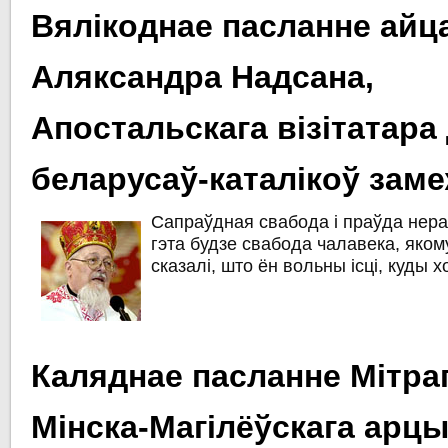
Вялікоднае пасланне айц
Аляксандра Надсана,
Апостальскага візітатара
беларусаў-каталікоў зам
Сапраўдная свабода і праўда нера
гэта будзе свабода чалавека, якому
сказалі, што ён вольны ісці, куды х
Каляднае пасланне Мітра
Мінска-Магілёўскага арцы