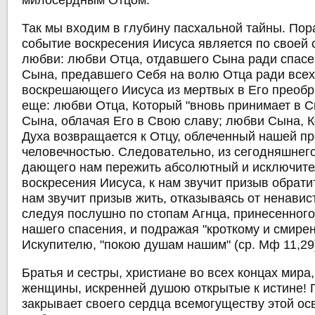
милосердным Отцом.
Так мы входим в глубину пасхальной тайны. Пор
событие воскресения Иисуса является по своей 
любви: любви Отца, отдавшего Сына ради спасе
Сына, предавшего Себя на волю Отца ради всех
воскрешающего Иисуса из мертвых в Его преобр
еще: любви Отца, Который "вновь принимает в С
Сына, облачая Его в Свою славу; любви Сына, 
Духа возвращается к Отцу, облеченный нашей п
человечностью. Следовательно, из сегодняшнего
дающего нам пережить абсолютный и исключит
воскресения Иисуса, к нам звучит призыв обрати
нам звучит призыв жить, отказываясь от ненавист
следуя послушно по стопам Агнца, принесенного
нашего спасения, и подражая "кроткому и смире
Искупителю, "покою душам нашим" (ср. Мф 11,29
Братья и сестры, христиане во всех концах мира
женщины, искренней душою открытые к истине! П
закрывает своего сердца всемогуществу этой 