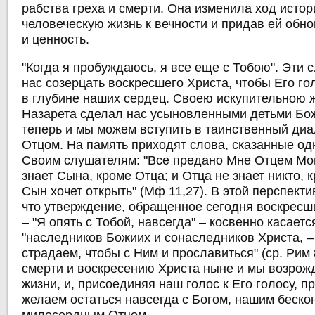
рабства греха и смерти. Она изменила ход истор
человеческую жизнь к вечности и придав ей обн
и ценность.
"Когда я пробуждаюсь, я все еще с Тобою". Эти
нас созерцать воскресшего Христа, чтобы Его го
в глубине наших сердец. Своею искупительною 
Назарета сделал нас усыновленными детьми Бож
теперь и мы можем вступить в таинственный ди
Отцом. На память приходят слова, сказанные о
Своим слушателям: "Все предано Мне Отцем Мои
знает Сына, кроме Отца; и Отца не знает никто, 
Сын хочет открыть" (Мф 11,27). В этой перспект
что утверждение, обращенное сегодня воскресш
– "Я опять с Тобой, навсегда" – косвенно касается
"наследников Божиих и сонаследников Христа, –
страдаем, чтобы с Ним и прославиться" (ср. Рим 
смерти и воскресению Христа ныне и мы возрож
жизни, и, присоединяя наш голос к Его голосу, п
желаем остаться навсегда с Богом, нашим беско