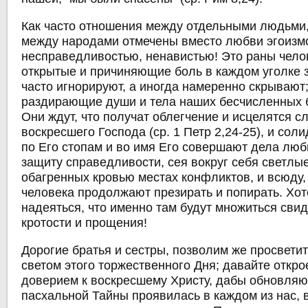
Как часто отношения между отдельными людьми,
между народами отмечены вместо любви эгоизм
несправедливостью, ненавистью! Это раны чело
открытые и причиняющие боль в каждом уголке з
часто игнорируют, а иногда намеренно скрывают;
раздирающие души и тела наших бесчисленных б
Они ждут, что получат облегчение и исцелятся 
воскресшего Господа (ср. 1 Петр 2,24-25), и соли
по Его стопам и во имя Его совершают дела люб
защиту справедливости, сея вокруг себя светлы
обагренных кровью местах конфликтов, и всюду,
человека продолжают презирать и попирать. Хо
надеяться, что именно там будут множиться сви
кротости и прощения!
Дорогие братья и сестры, позволим же просвети
светом этого торжественного Дня; давайте откр
доверием к воскресшему Христу, дабы обновля
пасхальной Тайны проявилась в каждом из нас, 