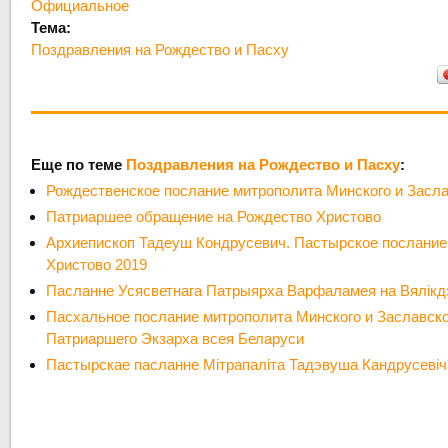
Официальное
Тема:
Поздравления на Рождество и Пасху
Еще по теме
Поздравления на Рождество и Пасху
:
Рождественское послание митрополита Минского и Засл
Патриаршее обращение на Рождество Христово
Архиепископ Тадеуш Кондрусевич. Пастырское послание
Христово 2019
Пасланне Усясветнага Патрыярха Варфаламея на Вялікд
Пасхальное послание митрополита Минского и Заславско
Патриаршего Экзарха всея Беларуси
Пастырскае пасланне Мітрапаліта Тадэвуша Кандрусевіча 