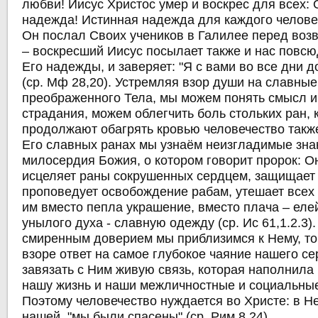
любви! Иисус Христос умер и воскрес для всех: 
надежда! Истинная надежда для каждого человек
Он послал Своих учеников в Галилее перед воз
– воскресший Иисус посылает также и нас повсю
Его надежды, и заверяет: "Я с вами во все дни д
(ср. Мф 28,20). Устремляя взор души на славные
преображенного Тела, мы можем понять смысл и
страдания, можем облегчить боль стольких ран, 
продолжают обагрять кровью человечество также
Его славных ранах мы узнаём неизгладимые зна
милосердия Божия, о котором говорит пророк: Он 
исцеляет раны сокрушенных сердцем, защищает
проповедует освобождение рабам, утешает всех
им вместо пепла украшение, вместо плача – еле
унылого духа - славную одежду (ср. Ис 61,1.2.3).
смиренным доверием мы приблизимся к Нему, то
взоре ответ на самое глубокое чаяние нашего се
завязать с Ним живую связь, которая наполнил
нашу жизнь и наши межличностные и социальны
Поэтому человечество нуждается во Христе: в Н
нашей, "мы были спасены" (ср. Рим 8,24).