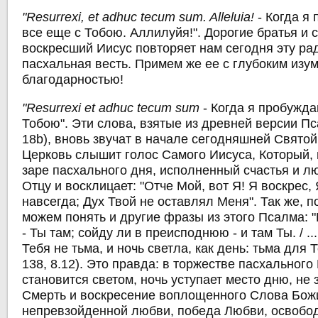
"Resurrexi, et adhuc tecum sum. Alleluia!
- Когда я
все еще с Тобою. Аллилуйя!". Дорогие братья и 
воскресший Иисус повторяет нам сегодня эту рад
пасхальная весть. Примем же ее с глубоким изу
благодарностью!
"Resurrexi et adhuc tecum sum
- Когда я пробужда
Тобою". Эти слова, взятые из древней версии Пс
18b), вновь звучат в начале сегодняшней Святой
Церковь слышит голос Самого Иисуса, Который, 
заре пасхального дня, исполненный счастья и л
Отцу и восклицает: "Отче Мой, вот Я! Я воскрес, 
навсегда; Дух Твой не оставлял Меня". Так же, п
можем понять и другие фразы из этого Псалма: "
- Ты там; сойду ли в преисподнюю - и там Ты. / ...
Тебя не тьма, и ночь светла, как день: тьма для Т
138, 8.12). Это правда: в торжестве пасхальног
становится светом, ночь уступает место дню, не
Смерть и воскресение воплощенного Слова Божи
непревзойденной любви, победа Любви, освобо