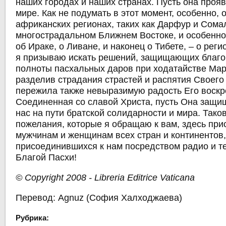
наших городах и наших странах. Пусть она проя
мире. Как не подумать в этот момент, особенно, 
африканских регионах, таких как Дарфур и Сома
многострадальном Ближнем Востоке, и особенно
об Ираке, о Ливане, и наконец о Тибете, – о реги
я призываю искать решений, защищающих благо
полноты пасхальных даров при ходатайстве Мар
разделив страдания страстей и распятия Своего
пережила также невыразимую радость Его воскр
Соединенная со славой Христа, пусть Она защи
нас на пути братской солидарности и мира. Так
пожелания, которые я обращаю к вам, здесь при
мужчинам и женщинам всех стран и континентов
присоединившихся к нам посредством радио и т
Благой Пасхи!
© Copyright 2008 - Libreria Editrice Vaticana
Перевод: Agnuz (София Халходжаева)
Рубрика: