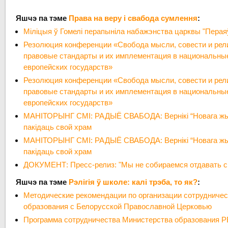
Яшчэ па тэме
Права на веру і свабода сумлення
:
Міліцыя ў Гомелі перапыніла набажэнства царквы "Перая
Резолюция конференции «Свобода мысли, совести и рел
правовые стандарты и их имплементация в национальны
европейских государств»
Резолюция конференции «Свобода мысли, совести и рел
правовые стандарты и их имплементация в национальны
европейских государств»
МАНІТОРЫНГ СМІ: РАДЫЁ СВАБОДА: Вернікі “Новага жы
пакідаць свой храм
МАНІТОРЫНГ СМІ: РАДЫЁ СВАБОДА: Вернікі “Новага жы
пакідаць свой храм
ДОКУМЕНТ: Пресс-релиз: "Мы не собираемся отдавать с
Яшчэ па тэме
Рэлігія ў школе: калі трэба, то як?
:
Методические рекомендации по организации сотрудниче
образования с Белорусской Православной Церковью
Программа сотрудничества Министерства образования Р