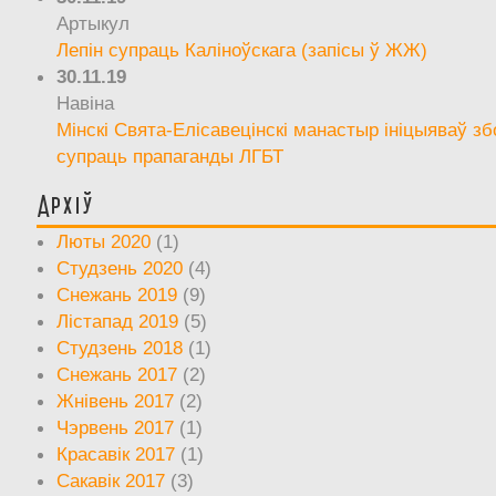
Артыкул
Лепін супраць Каліноўскага (запісы ў ЖЖ)
30.11.19
Навіна
Мінскі Свята-Елісавецінскі манастыр ініцыяваў зб
супраць прапаганды ЛГБТ
Архіў
Люты 2020
(1)
Студзень 2020
(4)
Снежань 2019
(9)
Лістапад 2019
(5)
Студзень 2018
(1)
Снежань 2017
(2)
Жнівень 2017
(2)
Чэрвень 2017
(1)
Красавік 2017
(1)
Сакавік 2017
(3)