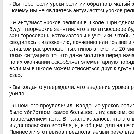
- Вы перенесли уроки религии обратно в малый 
Почему Вы не являетесь энтузиастом уроков рел
- Я энтузиаст уроков религии в школе. При одном
будут творческие занятия, что в их атмосфере бу
заинтересованы катехизаторы и ученики. Чтобы 
сводилась к изложению, поучению или грызне и
слишком раскрепощенных типов в течение 20 мин
таких ситуациях то, что даже молитва перед нач
по их окончании оскорбляет элементарную поря
если мы в школе можем относиться друг к другу 
«за».
- Вы когда-то утверждали, что введение уроков 
убило.
- Я немного преувеличил. Введение уроков рели
было убийством, самое большое… ну, скажем, с
повреждением тела. В начале казалось, что это 
и для польского Костёла, и, в общем, для нашег
Принёс ли этот вызов предполагаемый результат