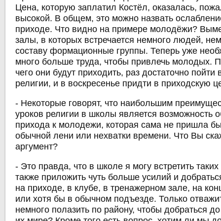
Цена, которую заплатил Костёл, оказалась, пож
высокой. В общем, это можно назвать ослаблени
приходе. Что видно на примере молодёжи? Вы
залы, в которых встречается немного людей, не
составу формационные группы. Теперь уже нео
много больше труда, чтобы привлечь молодых. П
чего они будут приходить, раз достаточно пойти 
религии, и в воскресенье придти в приходскую ц
- Некоторые говорят, что наибольшим преимуще
уроков религии в школы является возможность 
прихода к молодежи, которая сама не пришла бы
обычной лени или нехватки времени. Что Вы ска
аргумент?
- Это правда, что в школе я могу встретить таки
также приложить чуть больше усилий и добраться
на приходе, в клубе, в тренажерном зале, на кон
или хотя бы в обычном подъезде. Только отважи
немного полазить по району, чтобы добраться д
их мире? Кроме того есть вопрос, хотим ли мы д