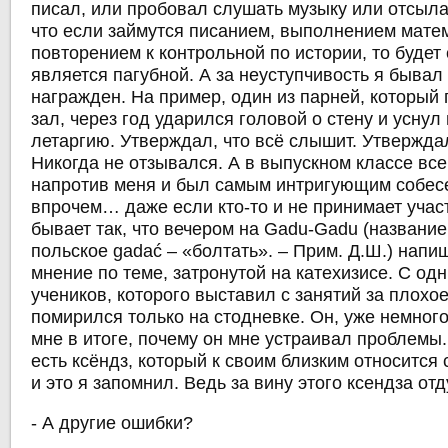
писал, или пробовал слушать музыку или отсыл
что если займутся писанием, выполнением мате
повторением к контрольной по истории, то будет 
является пагубной. А за неуступчивость я бывал
награжден. На пример, один из парней, который
зал, через год ударился головой о стену и уснул
летаргию. Утверждал, что всё слышит. Утверждал
Никогда не отзывался. А в выпускном классе вс
напротив меня и был самым интригующим собес
впрочем… даже если кто-то и не принимает участ
бывает так, что вечером на Gadu-Gadu (название
польское gadać – «болтать». – Прим. Д.Ш.) напи
мнение по теме, затронутой на катехизисе. С од
учеников, которого выставил с занятий за плохо
помирился только на стодневке. Он, уже немног
мне в итоге, почему он мне устраивал проблемы.
есть ксёндз, который к своим близким относится
и это я запомнил. Ведь за вину этого ксендза о
- А другие ошибки?