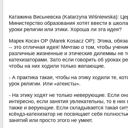
Катажина Висьневска (Katarzyna Wiśniewska):
Це
Министерство образования хотят ввести в школ
уроки религии или этики. Хороша ли эта идея?
Марек Косач ОР (Marek Kosacz OP):
Этика, обяза
-- это отличная идея! Мечтаю о том, чтобы учен
различные жизненные и этические дилеммы не т
катехизаторами. Зато если говорить об уроках р
чтобы на них ходили только желающие.
- А практика такая, чтобы на этику ходили те, ко
урок религии. Или «атеисты».
- На этику ходят не только неверующие. Если он
интересно, если занятия увлекательны, то в них
также и верующие. Если складывается такая сит
ксёндз-катехизатор не посвящает себя полност
занятий или просто этого не умеет.