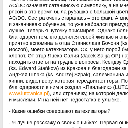
AC/DC означает сатанинскую символику, а на м
рясой в это время была рубашка с большой цве
AC/DC. Сестра очень старалась – это факт. А мне
я заканчиваю обучение, то уже набрался премуд
лучше. Теперь я чуточку присмирел. Однако бол
благодарен тем, кто делился своей жизнью и оп
приятно вспоминать отца Станислава Бочоня (ks.
Boczoń), моего катехизатора. Ох, у него порой б
хлопот. От отца Яцека Салия (Jacеk Salija OP) на
находить ответы на трудные вопросы. Ксендзу Э
(ks. Edward Stańkow) из Кракова я благодарен за 
Анджея Шпака (ks. Andrzej Szpak), салезианина
хиппи, видел веру, которая передвигает горы. По
благодарности к ним я создал «Паяльник» (LUT
www.lutownica.pl
), или страничку, на которой де
и мыслями. И на ней нет недостатка в улыбке.
- Какие ошибки совершают катехизаторы?
- Я лучше расскажу о своих ошибках. Первая оши