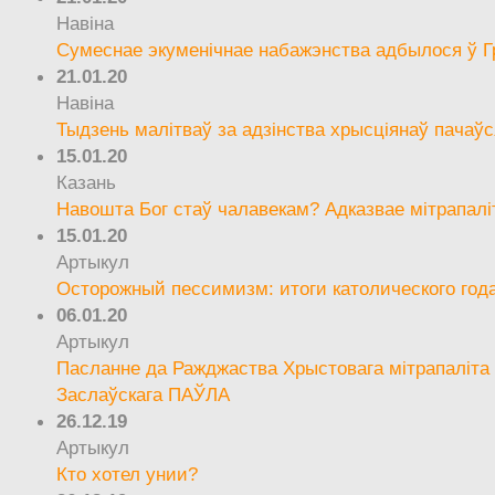
Навіна
Сумеснае экуменічнае набажэнства адбылося ў Г
21.01.20
Навіна
Тыдзень малітваў за адзінства хрысціянаў пачаўс
15.01.20
Казань
Навошта Бог стаў чалавекам? Адказвае мітрапалі
15.01.20
Артыкул
Осторожный пессимизм: итоги католического год
06.01.20
Артыкул
Пасланне да Ражджаства Хрыстовага мітрапаліта 
Заслаўскага ПАЎЛА
26.12.19
Артыкул
Кто хотел унии?