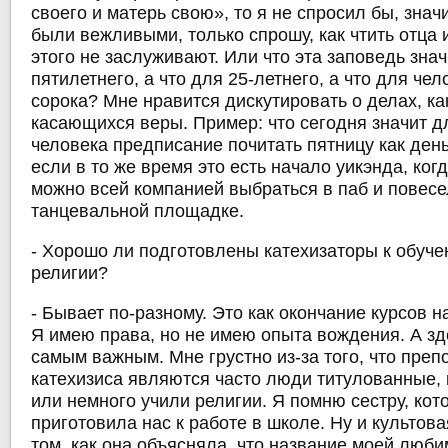
своего и матерь свою», то я не спросил бы, знач
были вежливыми, только спрошу, как чтить отца 
этого не заслуживают. Или что эта заповедь зна
пятилетнего, а что для 25-летнего, а что для че
сорока? Мне нравится дискутировать о делах, ка
касающихся веры. Пример: что сегодня значит 
человека предписание почитать пятницу как день
если в то же время это есть начало уикэнда, ког
можно всей компанией выбраться в паб и повесе
танцевальной площадке.
- Хорошо ли подготовлены катехизаторы к обуч
религии?
- Бывает по-разному. Это как окончание курсов 
Я имею права, но не имею опыта вождения. А зд
самым важным. Мне грустно из-за того, что пре
катехизиса являются часто люди титулованные, 
или немного учили религии. Я помню сестру, ко
приготовила нас к работе в школе. Ну и культова
том, как она объясняла, что название моей люби