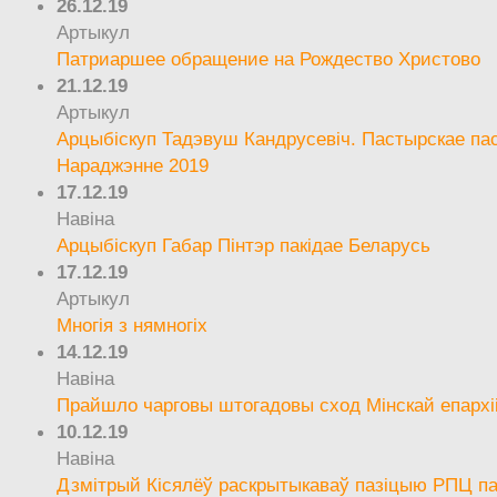
26.12.19
Артыкул
Патриаршее обращение на Рождество Христово
21.12.19
Артыкул
Арцыбіскуп Тадэвуш Кандрусевіч. Пастырскае па
Нараджэнне 2019
17.12.19
Навіна
Арцыбіскуп Габар Пінтэр пакідае Беларусь
17.12.19
Артыкул
Многія з нямногіх
14.12.19
Навіна
Прайшло чарговы штогадовы сход Мінскай епархі
10.12.19
Навіна
Дзмітрый Кісялёў раскрытыкаваў пазіцыю РПЦ па