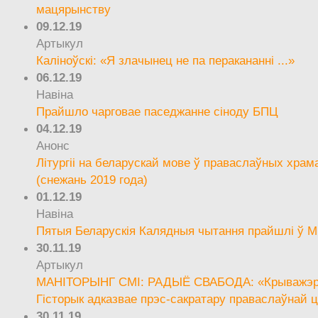
мацярынству
09.12.19
Артыкул
Каліноўскі: «Я злачынец не па перакананні ...»
06.12.19
Навіна
Прайшло чарговае паседжанне сіноду БПЦ
04.12.19
Анонс
Літургіі на беларускай мове ў праваслаўных храм
(снежань 2019 года)
01.12.19
Навіна
Пятыя Беларускія Калядныя чытання прайшлі ў М
30.11.19
Артыкул
МАНІТОРЫНГ СМІ: РАДЫЁ СВАБОДА: «Крыважэрн
Гісторык адказвае прэс-сакратару праваслаўнай ц
30.11.19