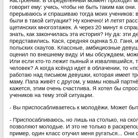
настроении. В определённый момент проходит м
говорит ему: учись, чтобы не быть таким как они.
прерываюсь и спрашиваю тогда моих учеников: в
были в такой ситуации? Ну конечно! И летят рас
щетинских многоэтажек. А через 20 минут я спра
знать, как закончилась эта история? Ну да: эти 
представились. Кася, средняя оценка 5,0. Ганя,
польских скаутов. Классные, амбициозные девушк
оценил по внешнему виду. И мы обсуждаем, можн
Или если кто-то лежит пьяный и извалявшийся, 
человек? А когда ксёндз идет в облачении, то «п
работаю над письмом девушки, которая имеет тр
маму. Папа живёт с другом, у мамы новый партн
кажется, этим очень счастлива. Я хотел бы спро
учеников на тему этой ситуации.
- Вы приспосабливаетесь к молодёжи. Может бы
- Приспосабливаюсь, но лишь на столько, на ско
позволяют молодые. И это не только в раскрепо
пример, один класс отучил меня ругаться... Они с