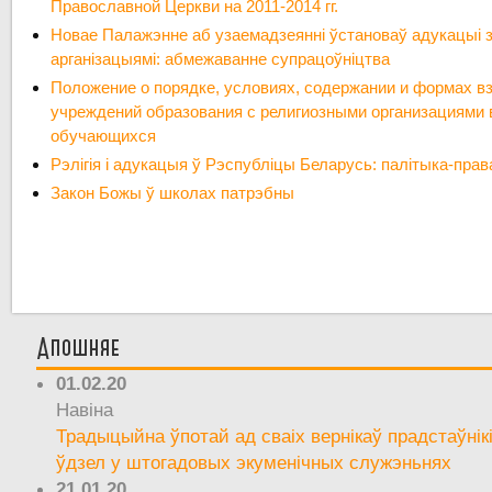
Православной Церкви на 2011-2014 гг.
Новае Палажэнне аб узаемадзеянні ўстановаў адукацыі з 
арганізацыямі: абмежаванне супрацоўніцтва
Положение о порядке, условиях, содержании и формах в
учреждений образования с религиозными организациями 
обучающихся
Рэлігія і адукацыя ў Рэспубліцы Беларусь: палітыка-пра
Закон Божы ў школах патрэбны
Апошняе
01.02.20
Навіна
Традыцыйна ўпотай ад сваіх вернікаў прадстаўнік
ўдзел у штогадовых экуменічных служэньнях
21.01.20