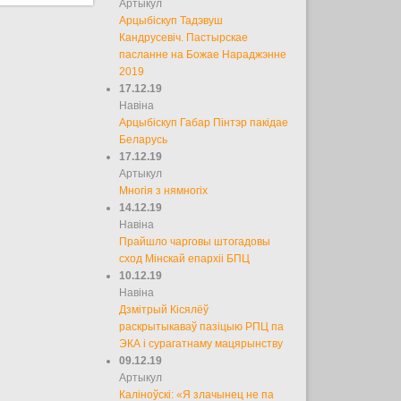
Артыкул
Арцыбіскуп Тадэвуш
Кандрусевіч. Пастырскае
пасланне на Божае Нараджэнне
2019
17.12.19
Навіна
Арцыбіскуп Габар Пінтэр пакідае
Беларусь
17.12.19
Артыкул
Многія з нямногіх
14.12.19
Навіна
Прайшло чарговы штогадовы
сход Мінскай епархіі БПЦ
10.12.19
Навіна
Дзмітрый Кісялёў
раскрытыкаваў пазіцыю РПЦ па
ЭКА і сурагатнаму мацярынству
09.12.19
Артыкул
Каліноўскі: «Я злачынец не па