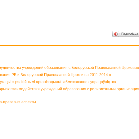
Падзяліцц
рудничества учреждений образования с Белорусской Православной Церковью
ания РБ и Белорусской Православной Церкви на 2011-2014 гг.
кацыі з рэлігійнымі арганізацыямі: абмежаванне супрацоўніцтва
ормах взаимодействия учреждений образования с религиозными организация
ка-прававыя аспекты.