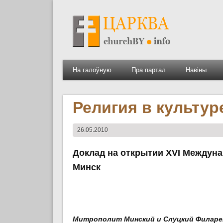
На галоўную
Пра партал
Навіны
Религия в культур
26.05.2010
Доклад на открытии XVI Междуна
Минск
Митрополит Минский и Слуцкий Филар