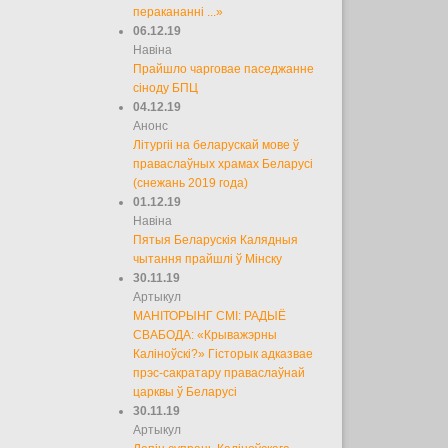
перакананні ...»
06.12.19
Навіна
Прайшло чарговае паседжанне
сіноду БПЦ
04.12.19
Анонс
Літургіі на беларускай мове ў
праваслаўных храмах Беларусі
(снежань 2019 года)
01.12.19
Навіна
Пятыя Беларускія Калядныя
чытання прайшлі ў Мінску
30.11.19
Артыкул
МАНІТОРЫНГ СМІ: РАДЫЁ
СВАБОДА: «Крыважэрны
Каліноўскі?» Гісторык адказвае
прэс-сакратару праваслаўнай
царквы ў Беларусі
30.11.19
Артыкул