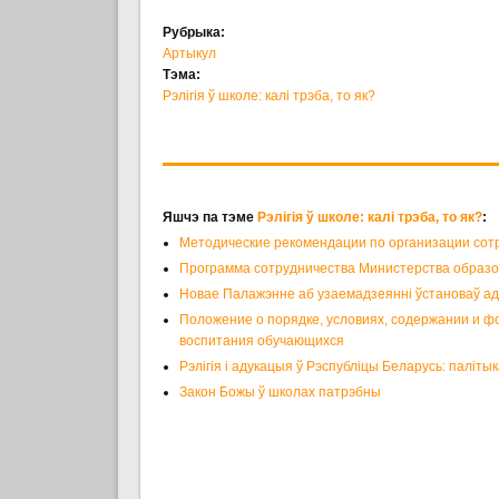
Рубрыка:
Артыкул
Тэма:
Рэлігія ў школе: калі трэба, то як?
Яшчэ па тэме
Рэлігія ў школе: калі трэба, то як?
:
Методические рекомендации по организации сот
Программа сотрудничества Министерства образов
Новае Палажэнне аб узаемадзеянні ўстановаў аду
Положение о порядке, условиях, содержании и ф
воспитания обучающихся
Рэлігія і адукацыя ў Рэспубліцы Беларусь: паліты
Закон Божы ў школах патрэбны