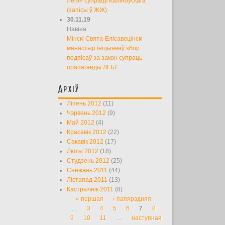
Лепін супраць Каліноўскага
(запісы ў ЖЖ)
30.11.19
Навіна
Мінскі Свята-Елісавецінскі
манастыр ініцыяваў збор
подпісаў за закон супраць
прапаганды ЛГБТ
Архіў
Ліпень 2012
(11)
Чэрвень 2012
(9)
Май 2012
(4)
Красавік 2012
(22)
Сакавік 2012
(17)
Люты 2012
(18)
Студзень 2012
(25)
Снежань 2011
(44)
Лістапад 2011
(13)
Кастрычнік 2011
(8)
« першая
‹ папярэдняя
Старонкі
…
3
4
5
6
7
8
9
10
11
…
наступная