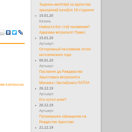
Тыдзень малітваў за адзінства
хрысціянаў пачаўся 18 студзеня
15.01.20
Казань
Навошта Бог стаў чалавекам?
а…
Адказвае мітрапаліт Павел.
15.01.20
Артыкул
Осторожный пессимизм: итоги
католического года
06.01.20
Артыкул
Пасланне да Ражджаства
Хрыстовага мітрапаліта
Мінскага і Заслаўскага ПАЎЛА
ми в вопросах
26.12.19
Артыкул
Кто хотел унии?
26.12.19
Артыкул
Патриаршее обращение на
Рождество Христово
21.12.19