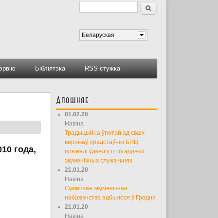
Пошук
Форма пошуку
Беларуская
тэрвію
Бібліятэка
RSS-стужка
Апошняе
01.02.20
Навіна
Традыцыйна ўпотай ад сваіх
вернікаў прадстаўнікі БПЦ
10 года,
прынялі ўдзел у штогадовых
экуменічных служэньнях
21.01.20
Навіна
Сумеснае экуменічнае
набажэнства адбылося ў Гродна
21.01.20
Навіна