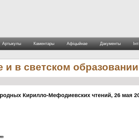
Артыкулы
Каментары
Афіцыйнае
Дакументы
Ін
е и в светском образовании
родных Кирилло-Мефодиевских чтений, 26 мая 20
ет