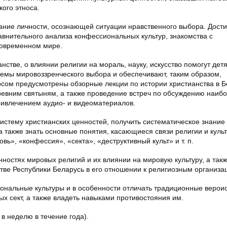
ого этноса.
ние личности, осознающей ситуации нравственного выбора. Дости
авнительного анализа конфессиональных культур, знакомства с
современном мире.
нстве, о влиянии религии на мораль, науку, искусство помогут дет
емы мировоззренческого выбора и обеспечивают, таким образом,
рсом предусмотрены обзорные лекции по истории христианства в Б
ревним святыням, а также проведение встреч по обсуждению наиб
ривлечением аудио- и видеоматериалов.
истему христианских ценностей, получить систематическое знание
а также знать основные понятия, касающиеся связи религии и культ
ь», «конфессия», «секта», «деструктивный культ» и т. п.
остях мировых религий и их влиянии на мировую культуру, а так
ве Республики Беларусь в его отношении к религиозным организа
ональные культуры и в особенности отличать традиционные верои
ых сект, а также владеть навыками противостояния им.
в неделю в течение года).