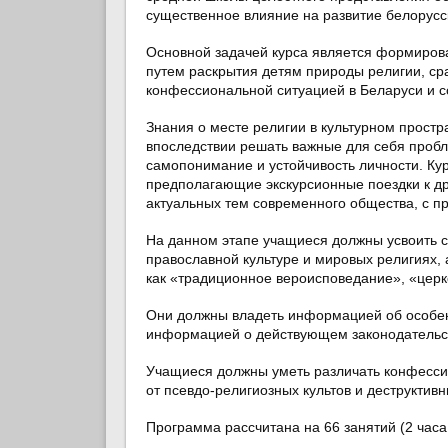
существенное влияние на развитие белорусск
Основной задачей курса является формирова
путем раскрытия детям природы религии, ср
конфессиональной ситуацией в Беларуси и 
Знания о месте религии в культурном простра
впоследствии решать важные для себя пробл
самопонимание и устойчивость личности. Ку
предполагающие экскурсионные поездки к д
актуальных тем современного общества, с п
На данном этапе учащиеся должны усвоить с
православной культуре и мировых религиях, 
как «традиционное вероисповедание», «церков
Они должны владеть информацией об особенн
информацией о действующем законодательст
Учащиеся должны уметь различать конфесси
от псевдо-религиозных культов и деструктивн
Программа рассчитана на 66 занятий (2 часа 