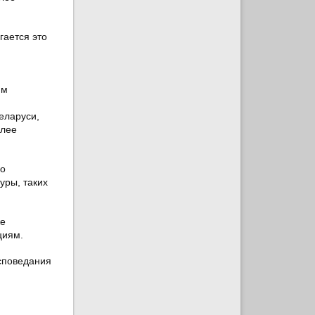
гается это
ям
еларуси,
олее
 о
уры, таких
же
циям.
споведания