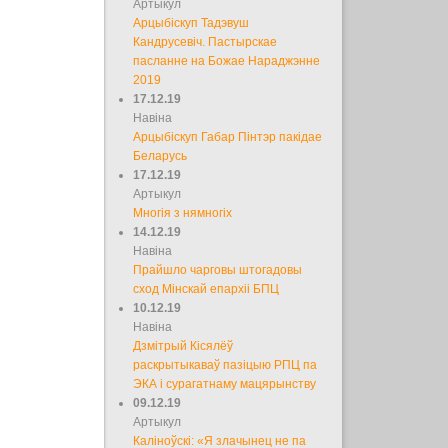
Артыкул
Арцыбіскуп Тадэвуш
Кандрусевіч. Пастырскае
пасланне на Божае Нараджэнне
2019
17.12.19
Навіна
Арцыбіскуп Габар Пінтэр пакідае
Беларусь
17.12.19
Артыкул
Многія з нямногіх
14.12.19
Навіна
Прайшло чарговы штогадовы
сход Мінскай епархіі БПЦ
10.12.19
Навіна
Дзмітрый Кісялёў
раскрытыкаваў пазіцыю РПЦ па
ЭКА і сурагатнаму мацярынству
09.12.19
Артыкул
Каліноўскі: «Я злачынец не па