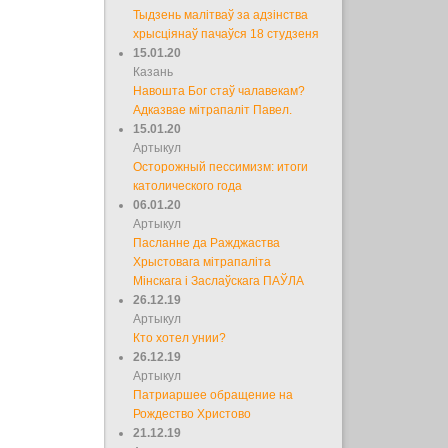
Тыдзень малітваў за адзінства
хрысціянаў пачаўся 18 студзеня
15.01.20
Казань
Навошта Бог стаў чалавекам?
Адказвае мітрапаліт Павел.
15.01.20
Артыкул
Осторожный пессимизм: итоги
католического года
06.01.20
Артыкул
Пасланне да Ражджаства
Хрыстовага мітрапаліта
Мінскага і Заслаўскага ПАЎЛА
26.12.19
Артыкул
Кто хотел унии?
26.12.19
Артыкул
Патриаршее обращение на
Рождество Христово
21.12.19