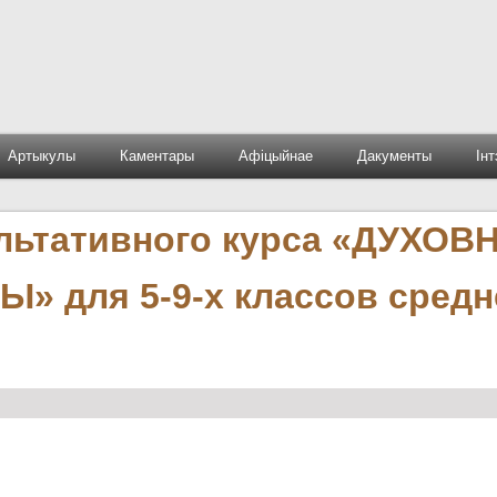
Артыкулы
Каментары
Афіцыйнае
Дакументы
Ін
ьтативного курса «ДУХОВ
 для 5-9-х классов средн