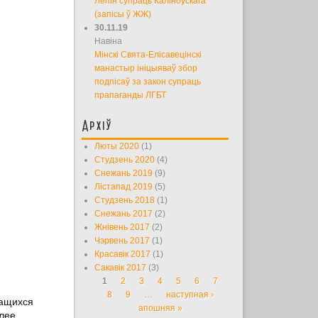
Лепін супраць Каліноўскага
(запісы ў ЖЖ)
30.11.19
Навіна
Мінскі Свята-Елісавецінскі
манастыр ініцыяваў збор
подпісаў за закон супраць
прапаганды ЛГБТ
Архіў
Люты 2020
(1)
Студзень 2020
(4)
Снежань 2019
(9)
Лістапад 2019
(5)
Студзень 2018
(1)
Снежань 2017
(2)
Жнівень 2017
(2)
Чэрвень 2017
(1)
Красавік 2017
(1)
Сакавік 2017
(3)
1
2
3
4
5
6
7
Старонкі
8
9
…
наступная ›
чащихся
апошняя »
олее