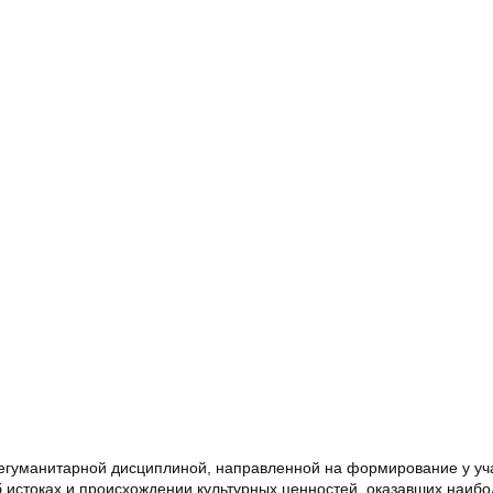
егуманитарной дисциплиной, направленной на формирование у у
 истоках и происхождении культурных ценностей, оказавших наиб