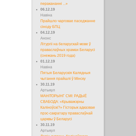
перакананні ...»
06.12.19
Навіна
Прайшло чарговае паседжанне
сіноду БПЦ
04.12.19
Анонс
Літургіі на беларускай мове ў
праваслаўных храмах Беларусі
(снежань 2019 года)
01.12.19
Навіна
Пятыя Беларускія Калядныя
чытання прайшлі ў Мінску
30.11.19
Артыкул
МАНІТОРЫНГ СМІ: РАДЫЁ
СВАБОДА: «Крыважэрны
Каліноўскі?» Гісторык адказвае
прэс-сакратару праваслаўнай
царквы ў Беларусі
30.11.19
Артыкул