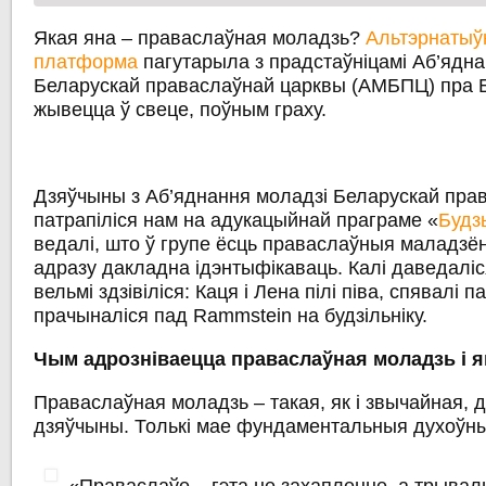
Якая яна – праваслаўная моладзь?
Альтэрнатыў
платформа
пагутарыла з прадстаўніцамі Аб’ядна
Беларускай праваслаўнай царквы (АМБПЦ) пра Бог
жывецца ў свеце, поўным граху.
Дзяўчыны з Аб’яднання моладзі Беларускай пра
патрапіліся нам на адукацыйнай праграме «
Будзь
ведалі, што ў групе ёсць праваслаўныя маладзёны
адразу дакладна ідэнтыфікаваць. Калі даведаліся
вельмі здзівіліся: Каця і Лена пілі піва, спявалі па
прачыналіся пад Rammstein на будзільніку.
Чым адрозніваецца праваслаўная моладзь і як
Праваслаўная моладзь – такая, як і звычайная, 
дзяўчыны. Толькі мае фундаментальныя духоўны