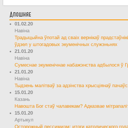
Апошняе
01.02.20
Навіна
Традыцыйна ўпотай ад сваіх вернікаў прадстаўнік
ўдзел у штогадовых экуменічных служэньнях
21.01.20
Навіна
Сумеснае экуменічнае набажэнства адбылося ў Г
21.01.20
Навіна
Тыдзень малітваў за адзінства хрысціянаў пачаўс
15.01.20
Казань
Навошта Бог стаў чалавекам? Адказвае мітрапалі
15.01.20
Артыкул
Осторожный пессимизм: итоги католического год