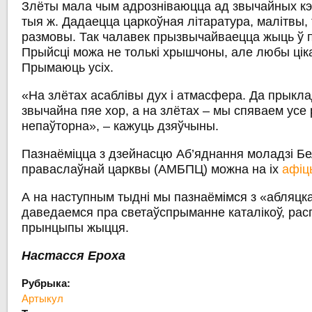
Злёты мала чым адрозніваюцца ад звычайных кэ
тыя ж. Дадаецца царкоўная літаратура, малітвы
размовы. Так чалавек прызвычайваецца жыць ў 
Прыйсці можа не толькі хрышчоны, але любы цік
Прымаюць усіх.
«На злётах асаблівы дух і атмасфера. Да прыкладу
звычайна пяе хор, а на злётах – мы спяваем усе 
непаўторна», – кажуць дзяўчыны.
Пазнаёміцца з дзейнасцю Аб’яднання моладзі Б
праваслаўнай царквы (АМБПЦ) можна на іх
афіц
А на наступным тыдні мы пазнаёмімся з «абляцк
даведаемся пра светаўспрыманне каталікоў, расп
прынцыпы жыцця.
Настасся Ероха
Рубрыка:
Артыкул