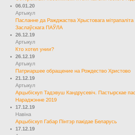
06.01.20
Артыкул
Пасланне да Ражджаства Хрыстовага мітрапаліта 
Заслаўскага ПАЎЛА
26.12.19
Артыкул
Кто хотел унии?
26.12.19
Артыкул
Патриаршее обращение на Рождество Христово
21.12.19
Артыкул
Арцыбіскуп Тадэвуш Кандрусевіч. Пастырскае па
Нараджэнне 2019
17.12.19
Навіна
Арцыбіскуп Габар Пінтэр пакідае Беларусь
17.12.19