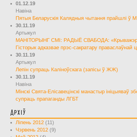
01.12.19
Навіна
Пятыя Беларускія Калядныя чытання прайшлі ў М
30.11.19
Артыкул
МАНІТОРЫНГ СМІ: РАДЫЁ СВАБОДА: «Крыважэрн
Гісторык адказвае прэс-сакратару праваслаўнай ц
30.11.19
Артыкул
Лепін супраць Каліноўскага (запісы ў ЖЖ)
30.11.19
Навіна
Мінскі Свята-Елісавецінскі манастыр ініцыяваў зб
супраць прапаганды ЛГБТ
Архіў
Ліпень 2012
(11)
Чэрвень 2012
(9)
Май 2012
(4)