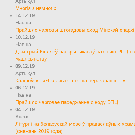
Артыкул
Многія з нямногіх
14.12.19
Навіна
Прайшло чарговы штогадовы сход Мінскай епархі
10.12.19
Навіна
Дзмітрый Кісялёў раскрытыкаваў пазіцыю РПЦ па
мацярынству
09.12.19
Артыкул
Каліноўскі: «Я злачынец не па перакананні ...»
06.12.19
Навіна
Прайшло чарговае паседжанне сіноду БПЦ
04.12.19
Анонс
Літургіі на беларускай мове ў праваслаўных храм
(снежань 2019 года)