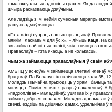
гомасэксуальныя адносіны грахом. Як да людзей,
шчыра расказваюць дзяўчыны.
Але ладзіць з імі нейкія сумесныя мерапрыемств
рашуча адмаўляюцца.
«Гэта ж ісці супраць нашых прынцыпаў. Правасл
мяккім і ласкавым для ўсіх», – лічыць
Каця
. На с
звычайна пайсці тыя рэлігіі, якія гоняцца за кол
Праваслаўе – гэта якасць, а не колькасць.
Чым жа займаюцца праваслаўныя ў сваім аб’
АМБПЦ у асноўным займаецца злётамі членаў м
брацтваў. Па Беларусі іх налічваецца каля 35, 12 з
Моладзь звычайна прыходзіць у храм і бачыць та
моляцца. Паміж імі вялікі разрыў пакаленняў. А 
«падхоплівае» маладзёнаў, уцягвае іх у правас
займае добрымі справамі. Моладзь дапамагае ў 
свечкі, ездзіць па дзіцячых дамах, удзельнічае ў 