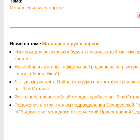
Тэма:
Моладзевы рух у царкве
Яшчэ па тэме
Моладзевы рух у царкве
:
«Вечары для закаханых» будуць праводзіцца ў мінскім а
касцёле
Як асобныя святары і афіцэры на Гродзеншчыне рыхтуюц
свету» ("Наша Ніва")
Ліст да мітрапаліта Паўла і яго адказ наконт фестывалю
на "Лініі Сталіна"
Фестываль праваслаўнай моладзі пройдзе на "Лініі Сталін
Положение о структурном подразделении Белорусской П
«Объединение молодёжи Белорусской Православной Це