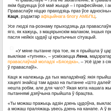
«Праваслаўе – гэта не захапленне, а трывал
якім будуецца ўсё маё жыццё – і прафесійнае, і а
Праваслаўе ніццю праходзіць праз ўсе адносіны
Каця
, рэдактар
афіцыйнага блогу АМБПЦ
.
Усе людзі па-рознаму прыходзяць да праваслаўя
яго, як кажуць, з мацярынскім малаком, іншыя п
пасля нейкіх цудаў ці крытычных сітуацый.
«У мяне пытанне пра тое, як я прыйшла ў цар
выклікае «тупняк», – усміхаецца
Лена
, мадэрата
праваслаўнай моладзі «Бяседка»
. – Усё ідзе з с
ў праваслаўі».
Каця ж належыць да тых маладзёнаў, якія прыйшл
хацелі знайсці там адказ на пытанне «Што дале
нешта робім, але для чаго? Якая мэта нашага жыц
пытаннямі дзяўчына прыйшла ў брацтва.
«Ты можаш пражыць адзін дзень цудоўна, выклас
а можаш праляжаць увесь дзень на канапе. А ў в