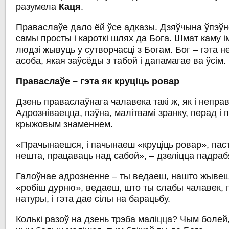
разумела
Каця
.
Праваслаўе дало ёй ўсе адказы. Дзяўчына ўпэўн
самы просты і кароткі шлях да Бога. Шмат каму 
людзі жывуць у сутворчасці з Богам. Бог – гэта н
асоба, якая заўсёды з табой і дапамагае ва ўсім.
Праваслаўе – гэта як круціць ровар
Дзень праваслаўнага чалавека такі ж, як і непра
Адрозніваецца, пэўна, малітвамі зранку, перад і 
крыжовым знаменнем.
«Прачынаешся, і пачынаеш «круціць ровар», пас
нешта, працаваць над сабой», – дзеліцца падра
Галоўнае адрозненне – ты ведаеш, нашто жывеш.
«робіш дурню», ведаеш, што ты слабы чалавек, 
натуры, і гэта дае сілы на барацьбу.
Колькі разоў на дзень трэба маліцца? Чым болей