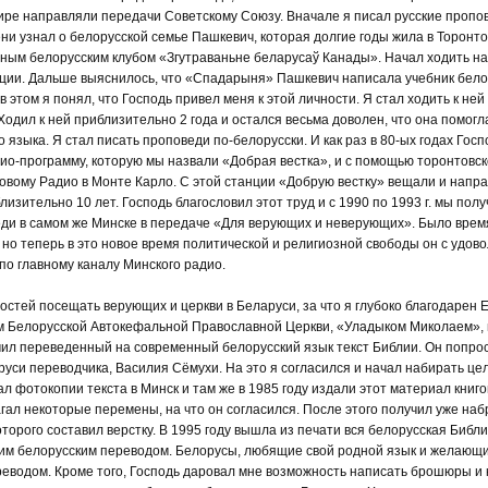
ре направляли передачи Советскому Союзу. Вначале я писал русские пропов
ни узнал о белорусской семье Пашкевич, которая долгие годы жила в Торонто
ным белорусским клубом «Згутраваньне беларусаў Канады». Начал ходить на 
ации. Дальше выяснилось, что «Спадарыня» Пашкевич написала учебник бело
в этом я понял, что Господь привел меня к этой личности. Я стал ходить к не
Ходил к ней приблизительно 2 года и остался весьма доволен, что она помогл
языка. Я стал писать проповеди по-белорусски. И как раз в 80-ых годах Госп
ио-программу, которую мы назвали «Добрая вестка», и с помощью торонтовс
вому Радио в Монте Карло. С этой станции «Добрую вестку» вещали и напр
изительно 10 лет. Господь благословил этот труд и с 1990 по 1993 г. мы пол
ди в самом же Минске в передаче «Для верующих и неверующих». Было время
 но теперь в это новое время политической и религиозной свободы он с удов
по главному каналу Минского радио.
стей посещать верующих и церкви в Беларуси, за что я глубоко благодарен Е
ом Белорусской Автокефальной Православной Церкви, «Уладыком Миколаем», в
учил переведенный на современный белорусский язык текст Библии. Он попро
аруси переводчика, Василия Сёмухи. На это я согласился и начал набирать ц
ал фотокопии текста в Минск и там же в 1985 году издали этот материал книго
ал некоторые перемены, на что он согласился. После этого получил уже на
торого составил верстку. В 1995 году вышла из печати вся белорусская Библи
им белорусским переводом. Белорусы, любящие свой родной язык и желающи
реводом. Кроме того, Господь даровал мне возможность написать брошюры и к