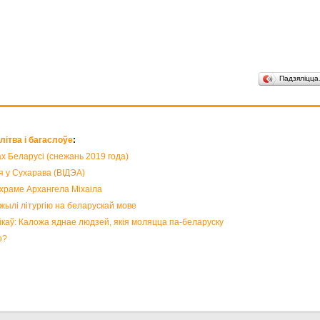
Падзяліцц
ітва і багаслоўе
:
ах Беларусі (снежань 2019 года)
я у Сухарава (ВІДЭА)
 храме Архангела Міхаіла
жылі літургію на беларускай мове
каў: Каложа яднае людзей, якія моляцца па-беларуску
о?