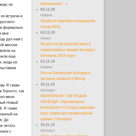
перакананні ...»
еди, их
06.12.19
.
Навіна
их встречи и
Прайшло чарговае паседжанне
русского
сіноду БПЦ
й и формально
04.12.19
а мне
Анонс
одь дал нам с
Літургіі на беларускай мове ў
кой миссии
праваслаўных храмах Беларусі
авляли на
(снежань 2019 года)
учили еще
01.12.19
, когда ее
Навіна
ольствием
Пятыя Беларускія Калядныя
чытання прайшлі ў Мінску
30.11.19
му. Я также
Артыкул
 Торонто, так
МАНІТОРЫНГ СМІ: РАДЫЁ
сил меня
СВАБОДА: «Крыважэрны
елый Новый
Каліноўскі?» Гісторык адказвае
й. Я также
прэс-сакратару праваслаўнай
бранный на
царквы ў Беларусі
я. До
30.11.19
е читать
Артыкул
ниги с