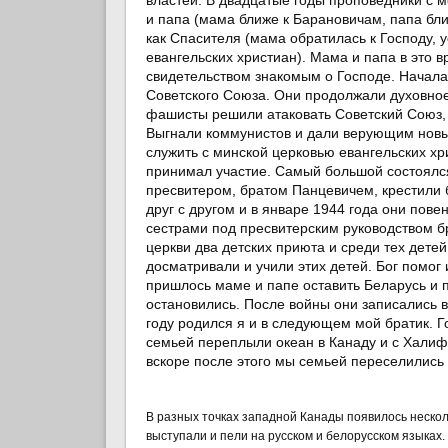
и папа (мама ближе к Барановичам, папа бли
как Спасителя (мама обратилась к Господу, 
евангельских христиан). Мама и папа в это в
свидетельством знакомым о Господе. Начала
Советского Союза. Они продолжали духовное
фашисты решили атаковать Советский Союз, 
Выгнали коммунистов и дали верующим новы
служить с минской церковью евангельских хр
принимал участие. Самый большой состоялся 
пресвитером, братом Панцевичем, крестили 
друг с другом и в январе 1944 года они пов
сестрами под пресвитерским руководством б
церкви два детских приюта и среди тех дет
досматривали и учили этих детей. Бог помог
пришлось маме и папе оставить Беларусь и п
остановились. После войны они записались в
году родился я и в следующем мой братик. Г
семьей переплыли океан в Канаду и с Халиф
вскоре после этого мы семьей переселились 
В разных точках западной Канады появилось неско
выступали и пели на русском и белорусском языках. 