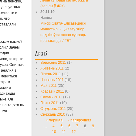
Лепін супраць Каліноўскага
л на пенсию,
(запісы ў ЖЖ)
и для устных
30.11.19
можности и
Навіна
о, что
Мінскі Свята-Елісавецінскі
оставляли
манастыр ініцыяваў збор
подпісаў за закон супраць
прапаганды ЛГБТ
сском языке?
к ли? Зачем
Архіў
годня
усов, которые
Верасень 2011
(1)
усов. Они того
Жнівень 2011
(2)
 реалия в
Ліпень 2011
(11)
змениться
Чэрвень 2011
(18)
естрам-
Май 2011
(25)
усским
Красавік 2011
(6)
 однажды
Сакавік 2011
(12)
ыке. Он
Люты 2011
(10)
 на то, что вы
Студзень 2011
(25)
аем».
Снежань 2010
(33)
« першая
‹ папярэдняя
Старонкі
…
4
5
6
7
8
9
10
11
12
…