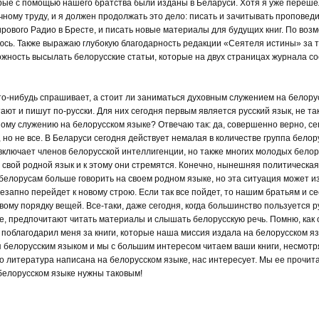
рые с помощью нашего братства были изданы в Беларуси. Хотя я уже переше
ычному труду, и я должен продолжать это дело: писать и зачитывать проповед
рового Радио в Бресте, и писать новые материалы для будущих книг. По воз
сь. Также выражаю глубокую благодарность редакции «Сеятеля истины» за т
жность высылать белорусские статьи, которые на двух страницах журнала с
то-нибудь спрашивает, а стоит ли заниматься духовным служением на белору
ают и пишут по-русски. Для них сегодня первым является русский язык, не та
ному служению на белорусском языке? Отвечаю так: да, совершенно верно, се
но не все. В Беларуси сегодня действует немалая в количестве группа белор
 включает членов белорусской интеллигенции, но также многих молодых белор
 свой родной язык и к этому они стремятся. Конечно, нынешняя политическая
белорусам больше говорить на своем родном языке, но эта ситуация может и
запно перейдет к новому строю. Если так все пойдет, то нашим братьям и с
ому порядку вещей. Все-таки, даже сегодня, когда большинство пользуется р
е, предпочитают читать материалы и слышать белорусскую речь. Помню, как
 поблагодарил меня за книги, которые наша миссия издала на белорусском яз
 белорусским языком и мы с большим интересом читаем ваши книги, несмотря
то литература написана на белорусском языке, нас интересует. Мы ее прочит
белорусском языке нужны таковым!