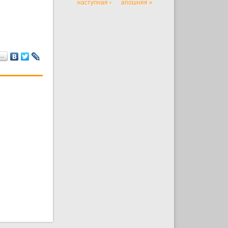
наступная ›
апошняя »
а…