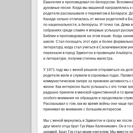
Евангелия и проповедовал по-белорусски. Вспоминаю
духовные песни. Когда мы машиной направлялись к 
родители рассказывали о пережитом в Беларуси. Для
Канаде сильно отличалась от жизни родителей в Бел
по национальности, а белорусы. И точно так. Дома
собраниях среди славян я впервые услышал русскую
Библии и проповедовали на этом языке. Когда занима
школе. Стал посещать этот курс и более формально
литературу, когда стал учиться в Саскачеванском у
переехали в город Эдмонтон в провинции Альберта. 
и литературе, получив степень магистра.
У 1971 году мы с женой решили отправиться на долг
родители жили и служили в сороковых годах. Провел
коммунистическом лагере за прежнюю активность с 
жизни. Как интересно было услышать с его точки з
радушно приняли в минской единственной в то время
особого внимания не обращали и продолжали служить
Рассказывал о том, как во время войны они чаще пр
принимал во внимание с большим интересом.
Мы с женой вернулись в Эдмонтон и сразу же после
друг моего отца брат Гук Иван Каленикович. Он в т
церквей. Брат Гук стал моим учителем. Мы вместе 