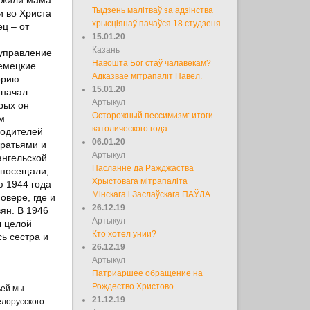
Тыдзень малітваў за адзінства
и во Христа
хрысціянаў пачаўся 18 студзеня
ц – от
15.01.20
Казань
 управление
Навошта Бог стаў чалавекам?
немецкие
Адказвае мітрапаліт Павел.
орию.
15.01.20
 начал
Артыкул
рых он
Осторожный пессимизм: итоги
м
католического года
родителей
06.01.20
братьями и
Артыкул
ангельской
Пасланне да Ражджаства
 посещали,
Хрыстовага мітрапаліта
ю 1944 года
Мінскага і Заслаўскага ПАЎЛА
овере, где и
26.12.19
ян. В 1946
Артыкул
ы целой
Кто хотел унии?
ь сестра и
26.12.19
Артыкул
Патриаршее обращение на
Рождество Христово
ьей мы
21.12.19
елорусского