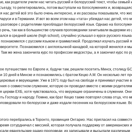
, как родители учили нас читать русский и белорусский текст, чтобы семьей
съезду, то репетировались, потом выступали на богослужениях и, возвращаяс
 нас детей всё это было очень интересно, и их рассказы показывали, что жиз
аруси и в Германии. И вот во всем этом наш «тата» убеждал нас детей, что м
 в разговоре с родителями преобладал белорусский язык. Однако на богослуж
 речь, так как в большинстве случаев проповедники зачитывали выдержки из 
лся в средней школе (high school), случайно услышал о курсе русского языка
 познакомился с русским языком и грамматикой. Продолжал изучать русский я
ниверситете. Познакомился с англоязычной канадкой, на которой женился и м
Там же жена закончила курс по профессии медсестры, а я закончил курс по р
ое путешествие по Европе и, будучи там, решили посетить Минск, столицу БС
и 10 дней в Минске и познакомились с братом Кецко А.М. Он несколько лет пр
церковью и верующими. Уже в 1971 году был на свободе и принимал участие в
рения о совместном служении, которую он проводил вместе с моими родителям
 церкви ЕХБ, хотя чувствовалось, что верующие ограничены в служении. Они
 Господу и народу. Помню, как брат Кецко также повторял слова отца, что 
оповедовали по-белорусски и даже издали песенник на белорусском языке. Вс
 этого перебрались в Торонто, провинция Онтарио. Нас пригласил на совмес
о время сотурдничал с миссией, которая получала поддержку от американских и
писали евангельские радио-проповеди, их записывали и высылали различным