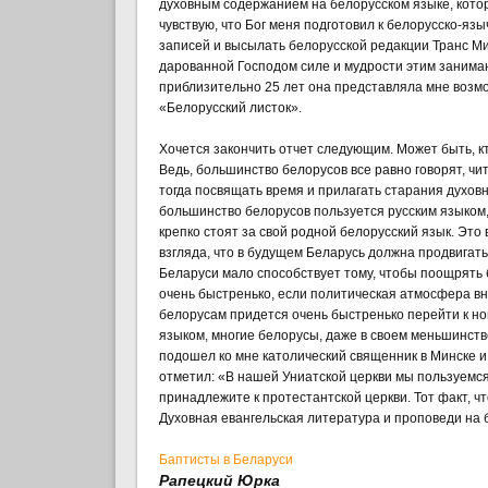
духовным содержанием на белорусском языке, кото
чувствую, что Бог меня подготовил к белорусско-яз
записей и высылать белорусской редакции Транс Ми
дарованной Господом силе и мудрости этим занимаю
приблизительно 25 лет она представляла мне возмо
«Белорусский листок».
Хочется закончить отчет следующим. Может быть, к
Ведь, большинство белорусов все равно говорят, чит
тогда посвящать время и прилагать старания духов
большинство белорусов пользуется русским языком, 
крепко стоят за свой родной белорусский язык. Это
взгляда, что в будущем Беларусь должна продвигать
Беларуси мало способствует тому, чтобы поощрять 
очень быстренько, если политическая атмосфера вне
белорусам придется очень быстренько перейти к нов
языком, многие белорусы, даже в своем меньшинств
подошел ко мне католический священник в Минске и
отметил: «В нашей Униатской церкви мы пользуемся
принадлежите к протестантской церкви. Тот факт, ч
Духовная евангельская литература и проповеди на 
Баптисты в Беларуси
Рапецкий Юрка