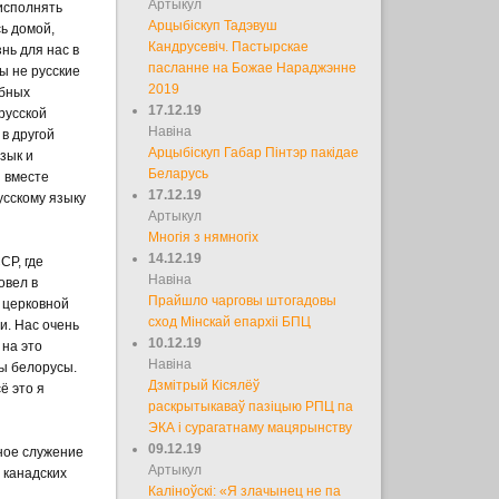
Артыкул
 исполнять
Арцыбіскуп Тадэвуш
ь домой,
Кандрусевіч. Пастырскае
нь для нас в
пасланне на Божае Нараджэнне
ы не русские
2019
ебных
17.12.19
русской
Навіна
 в другой
Арцыбіскуп Габар Пінтэр пакідае
зык и
Беларусь
ы вместе
17.12.19
усскому языку
Артыкул
Многія з нямногіх
14.12.19
СР, где
Навіна
овел в
Прайшло чарговы штогадовы
 церковной
сход Мінскай епархіі БПЦ
и. Нас очень
10.12.19
 на это
Навіна
мы белорусы.
Дзмітрый Кісялёў
ё это я
раскрытыкаваў пазіцыю РПЦ па
ЭКА і сурагатнаму мацярынству
09.12.19
тное служение
Артыкул
 канадских
Каліноўскі: «Я злачынец не па