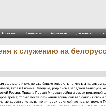
Артыкулы
Каментары
Афіцыйнае
Дакументы
Ін
еня к служению на белорус
ыл еще мальчиком, но уже бацько говорил мне, что мы на самом д
дители, Яков и Евгения Репецкие, родились в западной Беларуси, ко
рской России. Пришла Первая Мировая война и семьи родителей в
орое время; только после окончания войны они вернулись к своим
дную деревню, узнали, что их территория сейчас под контролем П
 молодежью посещали деревни восточной расширенной Польши, где