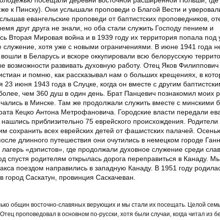
же к Пинску). Они услышали проповеди о Благой Вести и уверовал
услышав евангельские проповеди от баптистских проповедников, оте
ремя друг друга не знали, но оба стали служить Господу пением и
сь Вторая Мировая война и в 1939 году их территория попала под
 служение, хотя уже с новыми ограничениями. В июне 1941 года 
вошли в Беларусь и вскоре оккупировали всю белорусскую террит
е возможности развивать духовную работу. Отец Яков Филиппович
истиан и помню, как рассказывал нам о больших крещениях, в кото
23 июня 1943 года в Слуцке, когда он вместе с другим баптистски
более, чем 360 душ в один день. Брат Панцевич познакомил моих 
енчались в Минске. Там же продолжали служить вместе с минскими 
рата Кецко Антона Метрофановича. Городские власти передали ев
ей нашлись приблизительно 75 еврейского происхождения. Родители
 им сохранить всех еврейских детей от фашистских палачей. Осень
осле длинного путешествия они очутились в немецком городе Ганн
 лагерь «дэпистов», где продолжали духовное служение среди слав
од спустя родителям открылась дорога переправиться в Канаду. М
акса поездом направились в западную Канаду. В 1951 году родилас
в город Саскатун, провинция Саскачеван.
лько общин восточно-славяных верующих и мы стали их посещать. Целой сем
Отец проповедовал в основном по-русски, хотя были случаи, когда читал из б