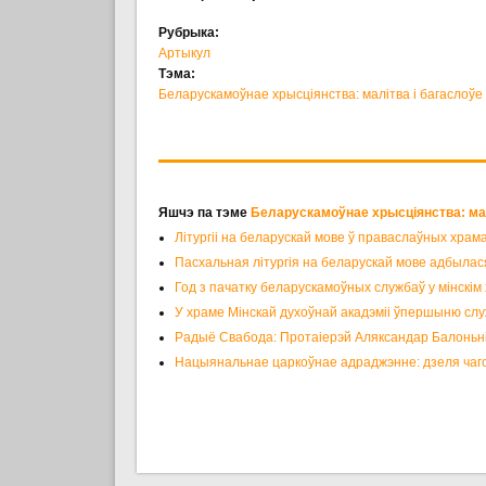
Рубрыка:
Артыкул
Тэма:
Беларускамоўнае хрысціянства: малітва і багаслоўе
Яшчэ па тэме
Беларускамоўнае хрысціянства: мал
Літургіі на беларускай мове ў праваслаўных храм
Пасхальная літургія на беларускай мове адбылас
Год з пачатку беларускамоўных службаў у мінскім
У храме Мінскай духоўнай акадэміі ўпершыню слу
Радыё Свабода: Протаіерэй Аляксандар Балоньні
Нацыянальнае царкоўнае адраджэнне: дзеля чаг