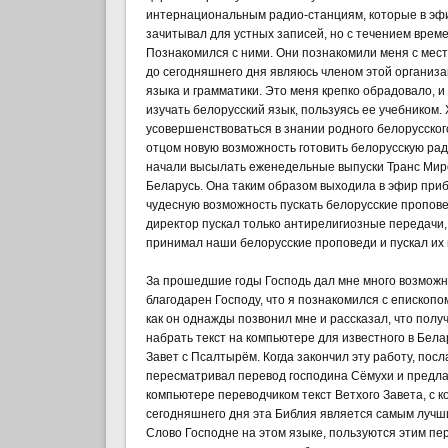
интернациональным радио-станциям, которые в эфи
зачитывал для устных записей, но с течением време
Познакомился с ними. Они познакомили меня с мест
до сегодняшнего дня являюсь членом этой организ
языка и грамматики. Это меня крепко обрадовало, и 
изучать белорусский язык, пользуясь ее учебником. 
усовершенствоваться в знании родного белорусского 
отцом новую возможность готовить белорусскую рад
начали высылать еженедельные выпуски Транс Миро
Беларусь. Она таким образом выходила в эфир прибл
чудесную возможность пускать белорусские пропове
директор пускал только антирелигиозные передачи,
принимал наши белорусские проповеди и пускал их 
За прошедшие годы Господь дал мне много возможно
благодарен Господу, что я познакомился с епископ
как он однажды позвонил мне и рассказал, что пол
набрать текст на компьютере для известного в Бел
Завет с Псалтырём. Когда закончил эту работу, посл
пересматривал перевод господина Сёмухи и предлаг
компьютере переводчиком текст Ветхого Завета, с ко
сегодняшнего дня эта Библия является самым лучш
Слово Господне на этом языке, пользуются этим пе