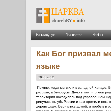
На галоўную
Пра партал
Навіны
Как Бог призвал м
языке
20.01.2012
Помню, когда мы жили в западной Канаде. Б
русские, а белорусы. Дело в том, что мои ро
территория находилась под управлением Ца
ринулись вглубь России и там прожили некот
деревушкам. Вернулись домой, и пребыв в ро
властей. В двадцатые годы проповедники с