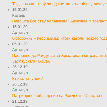
Тыдзень малітваў за адзінства хрысціянаў пачаўс
15.01.20
Казань
Навошта Бог стаў чалавекам? Адказвае мітрапалі
15.01.20
Артыкул
Осторожный пессимизм: итоги католического год
06.01.20
Артыкул
Пасланне да Ражджаства Хрыстовага мітрапаліта 
Заслаўскага ПАЎЛА
26.12.19
Артыкул
Кто хотел унии?
26.12.19
Артыкул
Патриаршее обращение на Рождество Христово
21.12.19