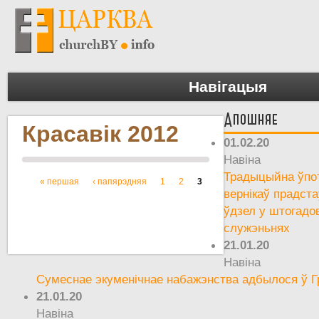
Навігацыя
Апошняе
Красавік 2012
01.02.20
Навіна
Традыцыйна ўпот
« першая
‹ папярэдняя
1
2
3
Старонкі
вернікаў прадста
ўдзел у штогадо
служэньнях
21.01.20
Навіна
Сумеснае экуменічнае набажэнства адбылося ў Г
21.01.20
Навіна