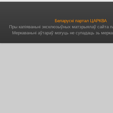
Беларускі партал ЦАРКВА
Пры капіяваньні эксклюзыўных матэрыялаў сайта п
Меркаваньні аўтараў могуць не супадаць зь мерка