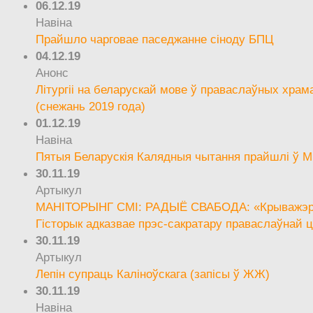
06.12.19
Навіна
Прайшло чарговае паседжанне сіноду БПЦ
04.12.19
Анонс
Літургіі на беларускай мове ў праваслаўных храм
(снежань 2019 года)
01.12.19
Навіна
Пятыя Беларускія Калядныя чытання прайшлі ў М
30.11.19
Артыкул
МАНІТОРЫНГ СМІ: РАДЫЁ СВАБОДА: «Крыважэрн
Гісторык адказвае прэс-сакратару праваслаўнай ц
30.11.19
Артыкул
Лепін супраць Каліноўскага (запісы ў ЖЖ)
30.11.19
Навіна