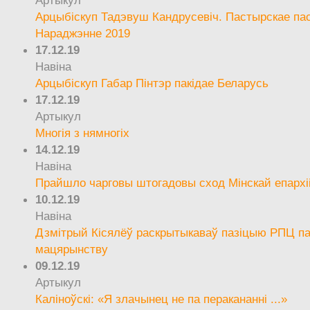
Артыкул
Арцыбіскуп Тадэвуш Кандрусевіч. Пастырскае па
Нараджэнне 2019
17.12.19
Навіна
Арцыбіскуп Габар Пінтэр пакідае Беларусь
17.12.19
Артыкул
Многія з нямногіх
14.12.19
Навіна
Прайшло чарговы штогадовы сход Мінскай епархі
10.12.19
Навіна
Дзмітрый Кісялёў раскрытыкаваў пазіцыю РПЦ па
мацярынству
09.12.19
Артыкул
Каліноўскі: «Я злачынец не па перакананні ...»