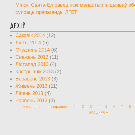
Мінскі Свята-Елісавецінскі манастыр ініцыяваў зб
супраць прапаганды ЛГБТ
Архіў
Сакавік 2014
(12)
Люты 2014
(5)
Студзень 2014
(6)
Снежань 2013
(11)
Лістапад 2013
(4)
Кастрычнік 2013
(2)
Верасень 2013
(3)
Жнівень 2013
(11)
Ліпень 2013
(4)
Чэрвень 2013
(3)
« першая
‹ папярэдняя
1
2
3
4
5
6
7
8
Старонкі
апошняя »