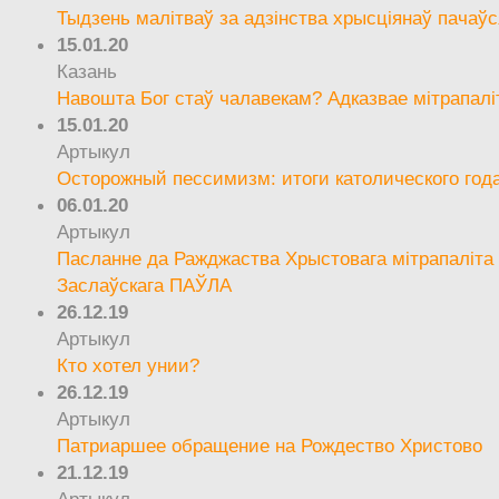
Тыдзень малітваў за адзінства хрысціянаў пачаўс
15.01.20
Казань
Навошта Бог стаў чалавекам? Адказвае мітрапалі
15.01.20
Артыкул
Осторожный пессимизм: итоги католического год
06.01.20
Артыкул
Пасланне да Ражджаства Хрыстовага мітрапаліта 
Заслаўскага ПАЎЛА
26.12.19
Артыкул
Кто хотел унии?
26.12.19
Артыкул
Патриаршее обращение на Рождество Христово
21.12.19