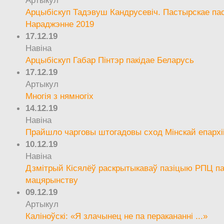
Артыкул
Арцыбіскуп Тадэвуш Кандрусевіч. Пастырскае па
Нараджэнне 2019
17.12.19
Навіна
Арцыбіскуп Габар Пінтэр пакідае Беларусь
17.12.19
Артыкул
Многія з нямногіх
14.12.19
Навіна
Прайшло чарговы штогадовы сход Мінскай епархі
10.12.19
Навіна
Дзмітрый Кісялёў раскрытыкаваў пазіцыю РПЦ па
мацярынству
09.12.19
Артыкул
Каліноўскі: «Я злачынец не па перакананні ...»