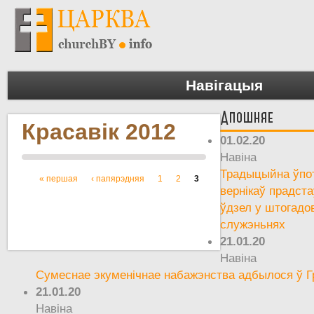
Навігацыя
Апошняе
Красавік 2012
01.02.20
Навіна
Традыцыйна ўпот
« першая
‹ папярэдняя
1
2
3
Старонкі
вернікаў прадста
ўдзел у штогадо
служэньнях
21.01.20
Навіна
Сумеснае экуменічнае набажэнства адбылося ў Г
21.01.20
Навіна