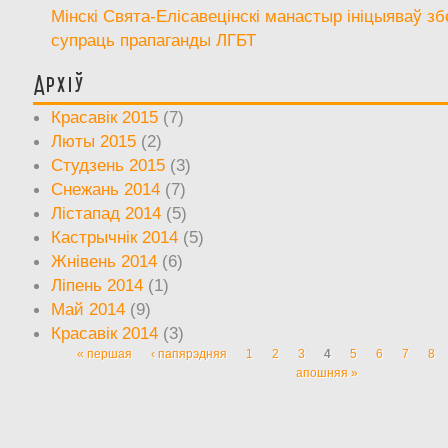
Мінскі Свята-Елісавецінскі манастыр ініцыяваў зб
супраць прапаганды ЛГБТ
Архіў
Красавік 2015
(7)
Люты 2015
(2)
Студзень 2015
(3)
Снежань 2014
(7)
Лістапад 2014
(5)
Кастрычнік 2014
(5)
Жнівень 2014
(6)
Ліпень 2014
(1)
Май 2014
(9)
Красавік 2014
(3)
« першая
‹ папярэдняя
1
2
3
4
5
6
7
8
Старонкі
апошняя »