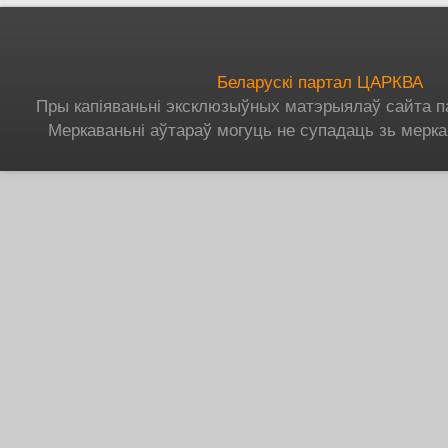
Беларускі партал ЦАРКВА
Пры капіяваньні эксклюзыўных матэрыялаў сайта п
Меркаваньні аўтараў могуць не супадаць зь мерка