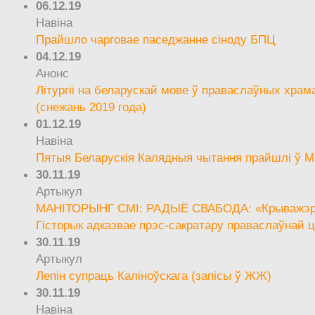
06.12.19
Навіна
Прайшло чарговае паседжанне сіноду БПЦ
04.12.19
Анонс
Літургіі на беларускай мове ў праваслаўных храм
(снежань 2019 года)
01.12.19
Навіна
Пятыя Беларускія Калядныя чытання прайшлі ў М
30.11.19
Артыкул
МАНІТОРЫНГ СМІ: РАДЫЁ СВАБОДА: «Крыважэрн
Гісторык адказвае прэс-сакратару праваслаўнай ц
30.11.19
Артыкул
Лепін супраць Каліноўскага (запісы ў ЖЖ)
30.11.19
Навіна