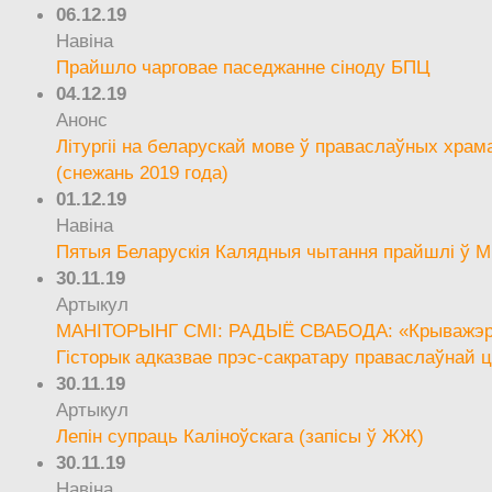
06.12.19
Навіна
Прайшло чарговае паседжанне сіноду БПЦ
04.12.19
Анонс
Літургіі на беларускай мове ў праваслаўных храм
(снежань 2019 года)
01.12.19
Навіна
Пятыя Беларускія Калядныя чытання прайшлі ў М
30.11.19
Артыкул
МАНІТОРЫНГ СМІ: РАДЫЁ СВАБОДА: «Крыважэрн
Гісторык адказвае прэс-сакратару праваслаўнай ц
30.11.19
Артыкул
Лепін супраць Каліноўскага (запісы ў ЖЖ)
30.11.19
Навіна