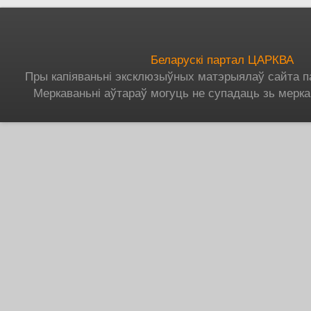
Беларускі партал ЦАРКВА
Пры капіяваньні эксклюзыўных матэрыялаў сайта п
Меркаваньні аўтараў могуць не супадаць зь мерка