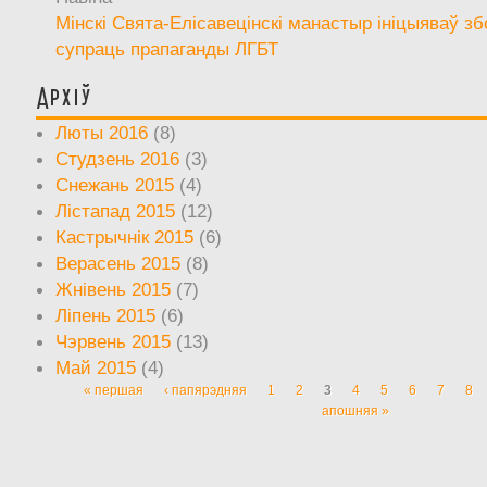
Мінскі Свята-Елісавецінскі манастыр ініцыяваў зб
супраць прапаганды ЛГБТ
Архіў
Люты 2016
(8)
Студзень 2016
(3)
Снежань 2015
(4)
Лістапад 2015
(12)
Кастрычнік 2015
(6)
Верасень 2015
(8)
Жнівень 2015
(7)
Ліпень 2015
(6)
Чэрвень 2015
(13)
Май 2015
(4)
« першая
‹ папярэдняя
1
2
3
4
5
6
7
8
Старонкі
апошняя »