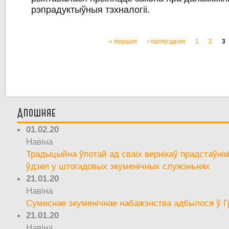
рэпрадуктыўныя тэхналогіі.
« першая
‹ папярэдняя
1
2
3
Старонкі
Апошняе
01.02.20
Навіна
Традыцыйна ўпотай ад сваіх вернікаў прадстаўнік
ўдзел у штогадовых экуменічных служэньнях
21.01.20
Навіна
Сумеснае экуменічнае набажэнства адбылося ў Г
21.01.20
Навіна