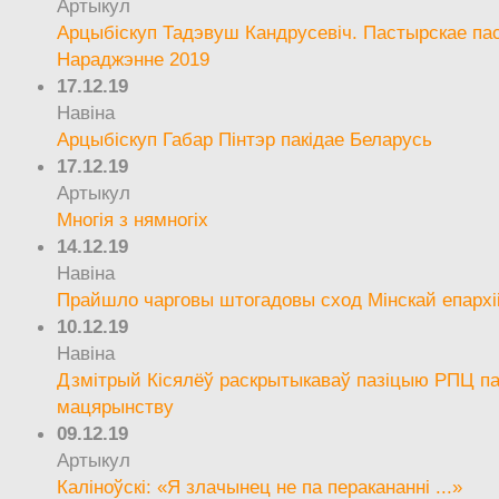
Артыкул
Арцыбіскуп Тадэвуш Кандрусевіч. Пастырскае па
Нараджэнне 2019
17.12.19
Навіна
Арцыбіскуп Габар Пінтэр пакідае Беларусь
17.12.19
Артыкул
Многія з нямногіх
14.12.19
Навіна
Прайшло чарговы штогадовы сход Мінскай епархі
10.12.19
Навіна
Дзмітрый Кісялёў раскрытыкаваў пазіцыю РПЦ па
мацярынству
09.12.19
Артыкул
Каліноўскі: «Я злачынец не па перакананні ...»