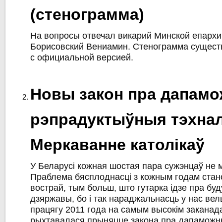
(стенограмма)
На вопросы отвечал викарий Минской епархи
Борисовский Вениамин. Стенограмма сущест
с официальной версией.
Новы закон пра дапам
рэпрадуктыўныя тэхнало
Меркаванне католікаў
У Беларусі кожная шостая пара сужэнцаў не 
Праблема бясплоднасці з кожным годам стан
вострай, тым больш, што гутарка ідзе пра б
дзяржавы, бо і так нараджальнасць у нас вель
працягу 2011 года на самым высокім заканад
рыхтавалася прыняцце закона пра дапамож