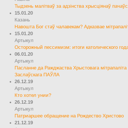
Тыдзень малітваў за адзінства хрысціянаў пачаўс
15.01.20
Казань
Навошта Бог стаў чалавекам? Адказвае мітрапалі
15.01.20
Артыкул
Осторожный пессимизм: итоги католического год
06.01.20
Артыкул
Пасланне да Ражджаства Хрыстовага мітрапаліта 
Заслаўскага ПАЎЛА
26.12.19
Артыкул
Кто хотел унии?
26.12.19
Артыкул
Патриаршее обращение на Рождество Христово
21.12.19