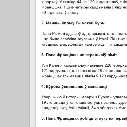
іерархаў. У выніку, 44 са 120 кардыналаў, я
Францішка. Яшчэ чатыры кардыналы з ліку н
80-гадовага ўзросту.
2. Меншы ўплыў Рымскай Курыі
Папа Рымскі адышоў ад традыцыі, што намін
што было асабліва заўважна ў Італіі. Панты
кардынала прэфектам кангрэгацыі і іх адказн
3. Папа Францішак не перавысіў ліміт
Уся Калегія кардыналаў налічвае 228 іерарх
121 кардынала, але толькі да 28 лістапада, 
Францішак трымаецца лічбы ў 120 кардыналаў
4. Еўропа ўпершыню ў меншасці
Упершыню ў гісторыі іерархі з Еўропы ўтвар
19 лістапада ў канклаве могуць прыняць удзе
прадстаўнікоў Азіі і Акіяніі, 34 з абедзвюх А
5. Папа Францішак робіць стаўку на пер