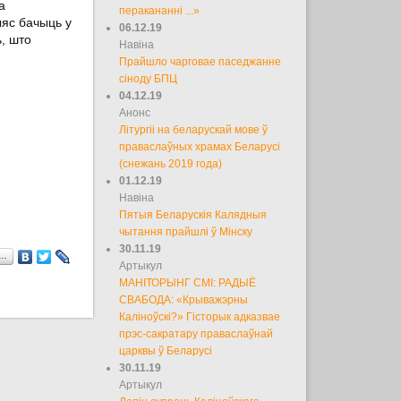
а
перакананні ...»
яс бачыць у
06.12.19
, што
Навіна
Прайшло чарговае паседжанне
сіноду БПЦ
04.12.19
Анонс
Літургіі на беларускай мове ў
праваслаўных храмах Беларусі
(снежань 2019 года)
01.12.19
Навіна
Пятыя Беларускія Калядныя
чытання прайшлі ў Мінску
30.11.19
а…
Артыкул
МАНІТОРЫНГ СМІ: РАДЫЁ
СВАБОДА: «Крыважэрны
Каліноўскі?» Гісторык адказвае
прэс-сакратару праваслаўнай
царквы ў Беларусі
30.11.19
Артыкул