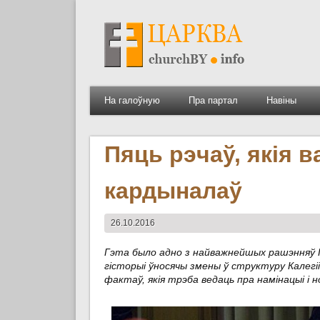
На галоўную
Пра партал
Навіны
Пяць рэчаў, якія 
кардыналаў
26.10.2016
Гэта было адно з найважнейшых рашэнняў 
гісторыі ўносячы змены ў структуру Калегіі
фактаў, якія трэба ведаць пра намінацыі і н