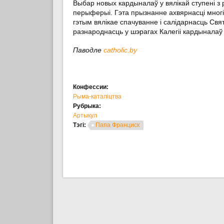
Выбар новых кардыналаў у вялікай ступені з
перыферыі. Гэта прызнанне ахвярнасці мног
гэтым вялікае спачуванне і салідарнасць Св
разнароднасць у шэрагах Калегіі кардыналаў
Паводле
catholic.by
Конфессии:
Рыма-каталіцтва
Рубрыка:
Артыкул
Тэгі:
Папа Франциск