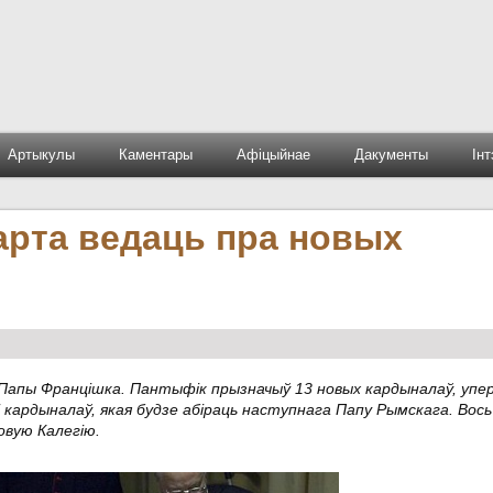
Артыкулы
Каментары
Афіцыйнае
Дакументы
Ін
варта ведаць пра новых
Папы Францішка. Пантыфік прызначыў 13 новых кардыналаў, уп
 кардыналаў, якая будзе абіраць наступнага Папу Рымскага. Вось
овую Калегію.