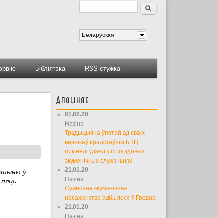
Пошук
Форма пошуку
Беларуская
тэрвію
Бібліятэка
RSS-стужка
Апошняе
01.02.20
Навіна
Традыцыйна ўпотай ад сваіх
вернікаў прадстаўнікі БПЦ
прынялі ўдзел у штогадовых
экуменічных служэньнях
21.01.20
ершыню ў
Навіна
 пяць
Сумеснае экуменічнае
набажэнства адбылося ў Гродна
21.01.20
Навіна