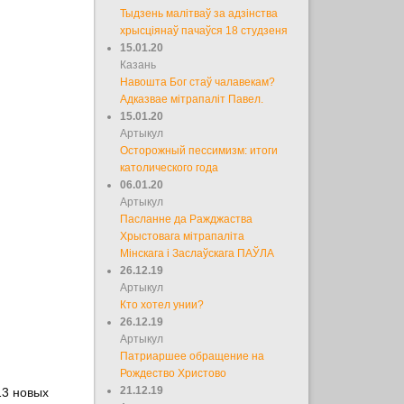
Тыдзень малітваў за адзінства
хрысціянаў пачаўся 18 студзеня
15.01.20
Казань
Навошта Бог стаў чалавекам?
Адказвае мітрапаліт Павел.
15.01.20
Артыкул
Осторожный пессимизм: итоги
католического года
06.01.20
Артыкул
Пасланне да Ражджаства
Хрыстовага мітрапаліта
Мінскага і Заслаўскага ПАЎЛА
26.12.19
Артыкул
Кто хотел унии?
26.12.19
Артыкул
Патриаршее обращение на
Рождество Христово
21.12.19
13 новых