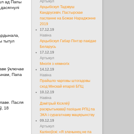
Артыкул
тул ад Папы
Арцыбіскуп Тадэвуш
дасягнулі
Кандрусевіч. Пастырскае
пасланне на Божае Нараджэнне
2019
17.12.19
ардынала,
Навіна
ы тытул
Арцыбіскуп Габар Пінтэр пакідае
Беларусь
17.12.19
Артыкул
Многія з нямногіх
лаве ўключае
14.12.19
чынам, Папа
Навіна
Прайшло чарговы штогадовы
сход Мінскай епархіі БПЦ
10.12.19
Навіна
клаве. Пасля
Дзмітрый Кісялёў
ў, 18
раскрытыкаваў пазіцыю РПЦ па
ЭКА і сурагатнаму мацярынству
09.12.19
Артыкул
Каліноўскі: «Я злачынец не па