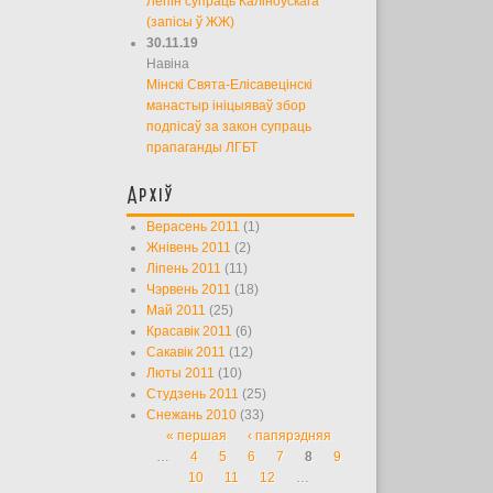
Лепін супраць Каліноўскага
(запісы ў ЖЖ)
30.11.19
Навіна
Мінскі Свята-Елісавецінскі
манастыр ініцыяваў збор
подпісаў за закон супраць
прапаганды ЛГБТ
Архіў
Верасень 2011
(1)
Жнівень 2011
(2)
Ліпень 2011
(11)
Чэрвень 2011
(18)
Май 2011
(25)
Красавік 2011
(6)
Сакавік 2011
(12)
Люты 2011
(10)
Студзень 2011
(25)
Снежань 2010
(33)
« першая
‹ папярэдняя
Старонкі
…
4
5
6
7
8
9
10
11
12
…