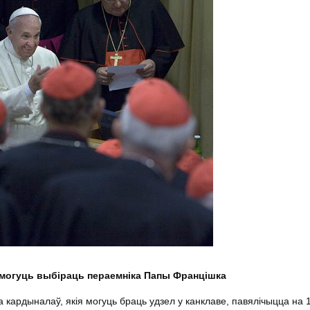
 змогуць выбіраць пераемніка Папы Францішка
ба кардыналаў, якія могуць браць удзел у канклаве, павялічыцца на 