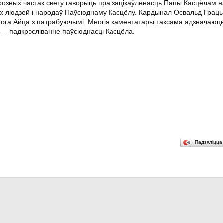
 розных частак свету гаворыць пра зацікаўленасць Папы Касцёлам н
іх людзей і народаў Паўсюднаму Касцёлу. Кардынал Освальд Грацы
ятога Айца з патрабуючымі. Многія каментатары таксама адзначаюць
 — падкрэсліванне паўсюднасці Касцёла.
Падзяліцц