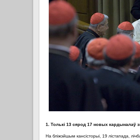
1. Толькі 13 сярод 17 новых кардыналаў
На бліжэйшым кансісторыі, 19 лістапада, ліч