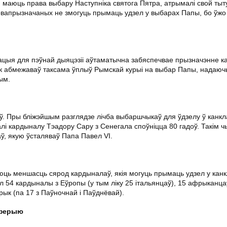
кія маюць права выбару Наступніка святога Пятра, атрымалі свой ты
овапрызначаных не змогуць прымаць удзел у выбарах Папы, бо ўжо 
ацыя для пэўнай дыяцэзіі аўтаматычна забяспечвае прызначэнне к
фік абмежаваў таксама ўплыў Рымскай курыі на выбар Папы, надаюч
ым.
аў. Пры бліжэйшым разглядзе лічба выбаршчыкаў для ўдзелу ў канк
калі кардыналу Тэадору Сару з Сенегала споўніцца 80 гадоў. Такім 
, якую ўсталяваў Папа Павел VI.
аюць меншасць сярод кардыналаў, якія могуць прымаць удзел у кан
л 54 кардыналы з Еўропы (у тым ліку 25 італьянцаў), 15 афрыканца
мерык (па 17 з Паўночнай і Паўднёвай).
ыферыю