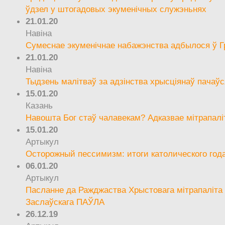
ўдзел у штогадовых экуменічных служэньнях
21.01.20
Навіна
Сумеснае экуменічнае набажэнства адбылося ў Г
21.01.20
Навіна
Тыдзень малітваў за адзінства хрысціянаў пачаўс
15.01.20
Казань
Навошта Бог стаў чалавекам? Адказвае мітрапалі
15.01.20
Артыкул
Осторожный пессимизм: итоги католического год
06.01.20
Артыкул
Пасланне да Ражджаства Хрыстовага мітрапаліта 
Заслаўскага ПАЎЛА
26.12.19