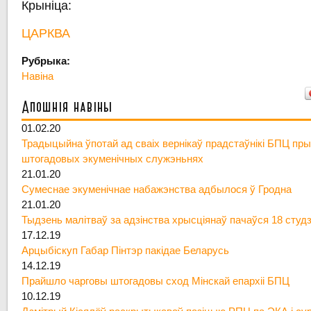
Крыніца:
ЦАРКВА
Рубрыка:
Навіна
Апошнія навіны
01.02.20
Традыцыйна ўпотай ад сваіх вернікаў прадстаўнікі БПЦ пры
штогадовых экуменічных служэньнях
21.01.20
Сумеснае экуменічнае набажэнства адбылося ў Гродна
21.01.20
Тыдзень малітваў за адзінства хрысціянаў пачаўся 18 студ
17.12.19
Арцыбіскуп Габар Пінтэр пакідае Беларусь
14.12.19
Прайшло чарговы штогадовы сход Мінскай епархіі БПЦ
10.12.19