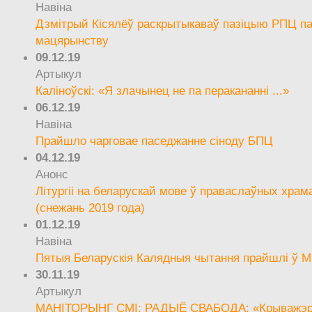
Навіна
Дзмітрый Кісялёў раскрытыкаваў пазіцыю РПЦ па
мацярынству
09.12.19
Артыкул
Каліноўскі: «Я злачынец не па перакананні ...»
06.12.19
Навіна
Прайшло чарговае паседжанне сіноду БПЦ
04.12.19
Анонс
Літургіі на беларускай мове ў праваслаўных храм
(снежань 2019 года)
01.12.19
Навіна
Пятыя Беларускія Калядныя чытання прайшлі ў М
30.11.19
Артыкул
МАНІТОРЫНГ СМІ: РАДЫЁ СВАБОДА: «Крыважэрн