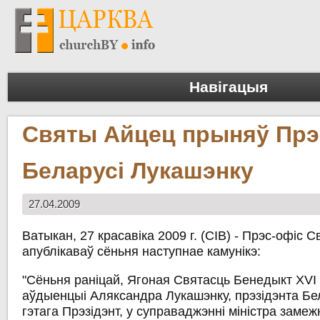
Навігацыя
Святы Айцец прыняў Прэ
Беларусі Лукашэнку
27.04.2009
Ватыкан, 27 красавіка 2009 г. (СІВ) - Прэс-офіс 
апублікаваў сёньня наступнае камунікэ:
"Сёньня раніцай, Ягоная Святасць Бенедыкт XVI
аўдыенцыі Аляксандра Лукашэнку, прэзідэнта Бе
гэтага Прэзідэнт, у суправаджэнні міністра заме