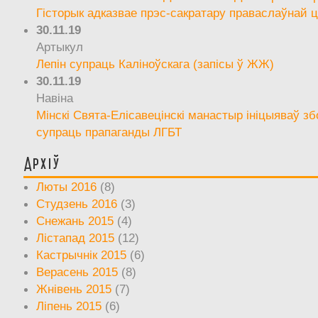
Гісторык адказвае прэс-сакратару праваслаўнай ц
30.11.19
Артыкул
Лепін супраць Каліноўскага (запісы ў ЖЖ)
30.11.19
Навіна
Мінскі Свята-Елісавецінскі манастыр ініцыяваў зб
супраць прапаганды ЛГБТ
Архіў
Люты 2016
(8)
Студзень 2016
(3)
Снежань 2015
(4)
Лістапад 2015
(12)
Кастрычнік 2015
(6)
Верасень 2015
(8)
Жнівень 2015
(7)
Ліпень 2015
(6)