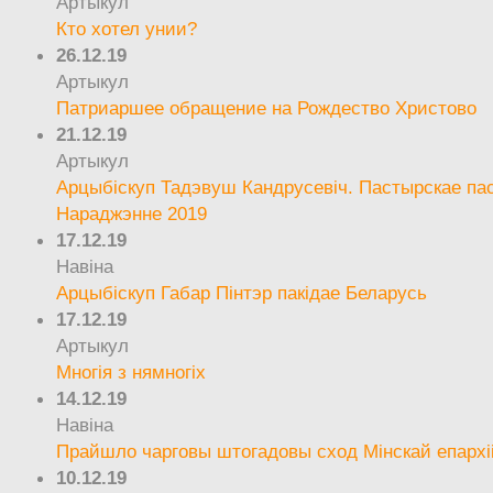
Артыкул
Кто хотел унии?
26.12.19
Артыкул
Патриаршее обращение на Рождество Христово
21.12.19
Артыкул
Арцыбіскуп Тадэвуш Кандрусевіч. Пастырскае па
Нараджэнне 2019
17.12.19
Навіна
Арцыбіскуп Габар Пінтэр пакідае Беларусь
17.12.19
Артыкул
Многія з нямногіх
14.12.19
Навіна
Прайшло чарговы штогадовы сход Мінскай епархі
10.12.19