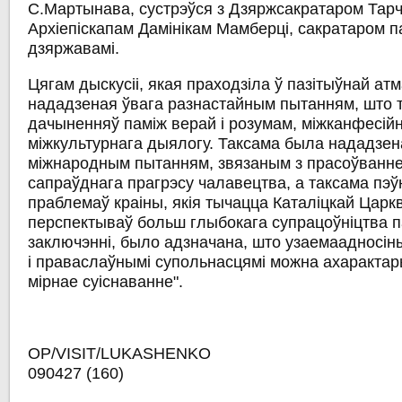
С.Мартынава, сустрэўся з Дзяржсакратаром Тарч
Архіепіскапам Дамінікам Мамберці, сакратаром п
дзяржавамі.
Цягам дыскусіі, якая праходзіла ў пазітыўнай а
нададзеная ўвага разнастайным пытанням, што 
дачыненняў паміж верай і розумам, міжканфесійн
міжкультурнага дыялогу. Таксама была нададзен
міжнародным пытанням, звязаным з прасоўваннем
сапраўднага прагрэсу чалавецтва, а таксама пэ
праблемаў краіны, якія тычацца Каталіцкай Царкв
перспектываў больш глыбокага супрацоўніцтва па
заключэнні, было адзначана, што узаемаадносіны
і праваслаўнымі супольнасцямі можна ахарактары
мірнае суіснаванне".
OP/VISIT/LUKASHEN
090427 (160)