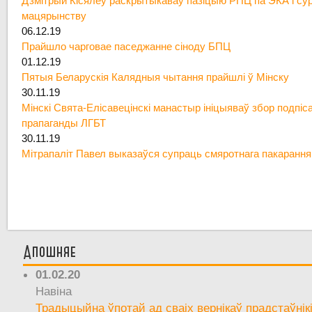
Дзмітрый Кісялёў раскрытыкаваў пазіцыю РПЦ па ЭКА і су
мацярынству
06.12.19
Прайшло чарговае паседжанне сіноду БПЦ
01.12.19
Пятыя Беларускія Калядныя чытання прайшлі ў Мінску
30.11.19
Мінскі Свята-Елісавецінскі манастыр ініцыяваў збор подпіс
прапаганды ЛГБТ
30.11.19
Мітрапаліт Павел выказаўся супраць смяротнага пакарання
Апошняе
01.02.20
Навіна
Традыцыйна ўпотай ад сваіх вернікаў прадстаўнік