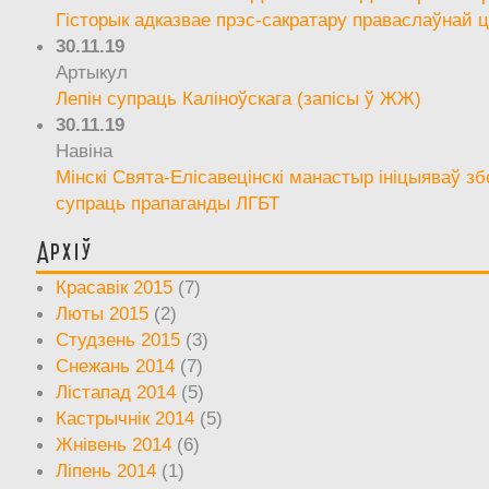
Гісторык адказвае прэс-сакратару праваслаўнай ц
30.11.19
Артыкул
Лепін супраць Каліноўскага (запісы ў ЖЖ)
30.11.19
Навіна
Мінскі Свята-Елісавецінскі манастыр ініцыяваў зб
супраць прапаганды ЛГБТ
Архіў
Красавік 2015
(7)
Люты 2015
(2)
Студзень 2015
(3)
Снежань 2014
(7)
Лістапад 2014
(5)
Кастрычнік 2014
(5)
Жнівень 2014
(6)
Ліпень 2014
(1)