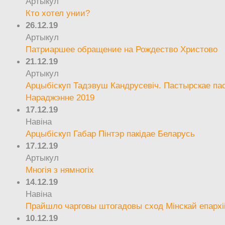
Артыкул
Кто хотел унии?
26.12.19
Артыкул
Патриаршее обращение на Рождество Христово
21.12.19
Артыкул
Арцыбіскуп Тадэвуш Кандрусевіч. Пастырскае па
Нараджэнне 2019
17.12.19
Навіна
Арцыбіскуп Габар Пінтэр пакідае Беларусь
17.12.19
Артыкул
Многія з нямногіх
14.12.19
Навіна
Прайшло чарговы штогадовы сход Мінскай епархі
10.12.19