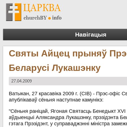
Навігацыя
Святы Айцец прыняў Прэ
Беларусі Лукашэнку
27.04.2009
Ватыкан, 27 красавіка 2009 г. (СІВ) - Прэс-офіс 
апублікаваў сёньня наступнае камунікэ:
"Сёньня раніцай, Ягоная Святасць Бенедыкт XVI
аўдыенцыі Аляксандра Лукашэнку, прэзідэнта Бе
гэтага Прэзідэнт, у суправаджэнні міністра заме