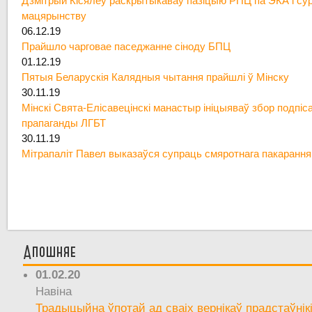
Дзмітрый Кісялёў раскрытыкаваў пазіцыю РПЦ па ЭКА і су
мацярынству
06.12.19
Прайшло чарговае паседжанне сіноду БПЦ
01.12.19
Пятыя Беларускія Калядныя чытання прайшлі ў Мінску
30.11.19
Мінскі Свята-Елісавецінскі манастыр ініцыяваў збор подпіс
прапаганды ЛГБТ
30.11.19
Мітрапаліт Павел выказаўся супраць смяротнага пакарання
Апошняе
01.02.20
Навіна
Традыцыйна ўпотай ад сваіх вернікаў прадстаўнік