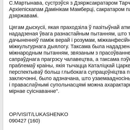
С.Мартынава, сустрэўся з Дзяржсакратаром Тарч
Архіепіскапам Дамінікам Мамберці, сакратаром п
дзяржавамі.
Цягам дыскусіі, якая праходзіла ў пазітыўнай а
нададзеная ўвага разнастайным пытанням, што 
дачыненняў паміж верай і розумам, міжканфесійн
міжкультурнага дыялогу. Таксама была нададзен
міжнародным пытанням, звязаным з прасоўваннем
сапраўднага прагрэсу чалавецтва, а таксама пэ
праблемаў краіны, якія тычацца Каталіцкай Царкв
перспектываў больш глыбокага супрацоўніцтва па
заключэнні, было адзначана, што узаемаадносіны
і праваслаўнымі супольнасцямі можна ахарактары
мірнае суіснаванне".
OP/VISIT/LUKASHEN
090427 (160)