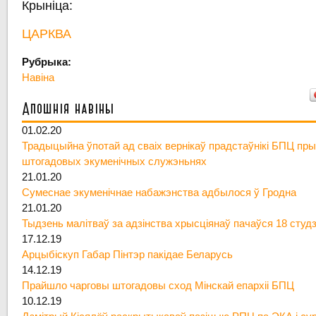
Крыніца:
ЦАРКВА
Рубрыка:
Навіна
Апошнія навіны
01.02.20
Традыцыйна ўпотай ад сваіх вернікаў прадстаўнікі БПЦ пры
штогадовых экуменічных служэньнях
21.01.20
Сумеснае экуменічнае набажэнства адбылося ў Гродна
21.01.20
Тыдзень малітваў за адзінства хрысціянаў пачаўся 18 студ
17.12.19
Арцыбіскуп Габар Пінтэр пакідае Беларусь
14.12.19
Прайшло чарговы штогадовы сход Мінскай епархіі БПЦ
10.12.19