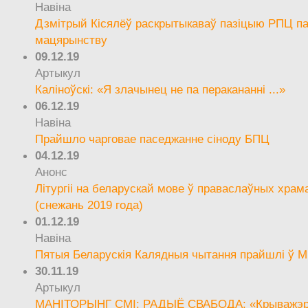
Навіна
Дзмітрый Кісялёў раскрытыкаваў пазіцыю РПЦ па
мацярынству
09.12.19
Артыкул
Каліноўскі: «Я злачынец не па перакананні ...»
06.12.19
Навіна
Прайшло чарговае паседжанне сіноду БПЦ
04.12.19
Анонс
Літургіі на беларускай мове ў праваслаўных храм
(снежань 2019 года)
01.12.19
Навіна
Пятыя Беларускія Калядныя чытання прайшлі ў М
30.11.19
Артыкул
МАНІТОРЫНГ СМІ: РАДЫЁ СВАБОДА: «Крыважэрн