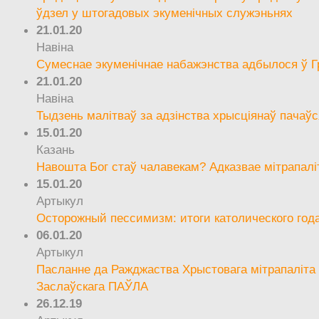
ўдзел у штогадовых экуменічных служэньнях
21.01.20
Навіна
Сумеснае экуменічнае набажэнства адбылося ў Г
21.01.20
Навіна
Тыдзень малітваў за адзінства хрысціянаў пачаўс
15.01.20
Казань
Навошта Бог стаў чалавекам? Адказвае мітрапалі
15.01.20
Артыкул
Осторожный пессимизм: итоги католического год
06.01.20
Артыкул
Пасланне да Ражджаства Хрыстовага мітрапаліта 
Заслаўскага ПАЎЛА
26.12.19