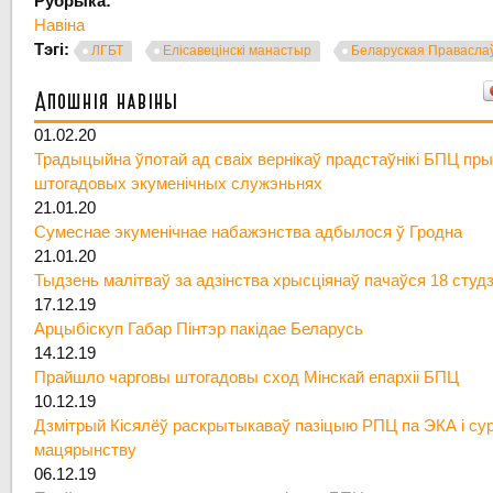
Рубрыка:
Навіна
Тэгі:
ЛГБТ
Елісавецінскі манастыр
Беларуская Правасла
Апошнія навіны
01.02.20
Традыцыйна ўпотай ад сваіх вернікаў прадстаўнікі БПЦ пры
штогадовых экуменічных служэньнях
21.01.20
Сумеснае экуменічнае набажэнства адбылося ў Гродна
21.01.20
Тыдзень малітваў за адзінства хрысціянаў пачаўся 18 студ
17.12.19
Арцыбіскуп Габар Пінтэр пакідае Беларусь
14.12.19
Прайшло чарговы штогадовы сход Мінскай епархіі БПЦ
10.12.19
Дзмітрый Кісялёў раскрытыкаваў пазіцыю РПЦ па ЭКА і су
мацярынству
06.12.19