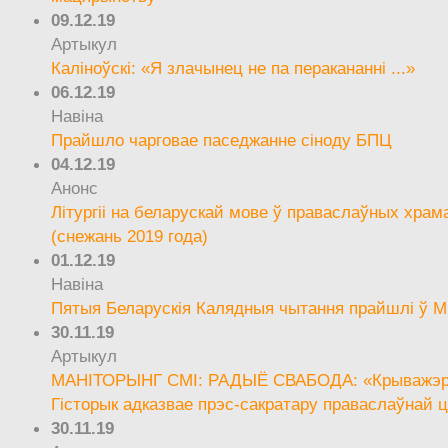
09.12.19
Артыкул
Каліноўскі: «Я злачынец не па перакананні ...»
06.12.19
Навіна
Прайшло чарговае паседжанне сіноду БПЦ
04.12.19
Анонс
Літургіі на беларускай мове ў праваслаўных храм
(снежань 2019 года)
01.12.19
Навіна
Пятыя Беларускія Калядныя чытання прайшлі ў М
30.11.19
Артыкул
МАНІТОРЫНГ СМІ: РАДЫЁ СВАБОДА: «Крыважэрн
Гісторык адказвае прэс-сакратару праваслаўнай ц
30.11.19