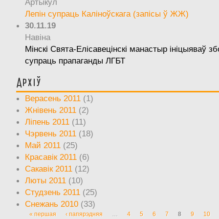
Артыкул
Лепін супраць Каліноўскага (запісы ў ЖЖ)
30.11.19
Навіна
Мінскі Свята-Елісавецінскі манастыр ініцыяваў зб
супраць прапаганды ЛГБТ
Архіў
Верасень 2011
(1)
Жнівень 2011
(2)
Ліпень 2011
(11)
Чэрвень 2011
(18)
Май 2011
(25)
Красавік 2011
(6)
Сакавік 2011
(12)
Люты 2011
(10)
Студзень 2011
(25)
Снежань 2010
(33)
« першая
‹ папярэдняя
…
4
5
6
7
8
9
10
Старонкі