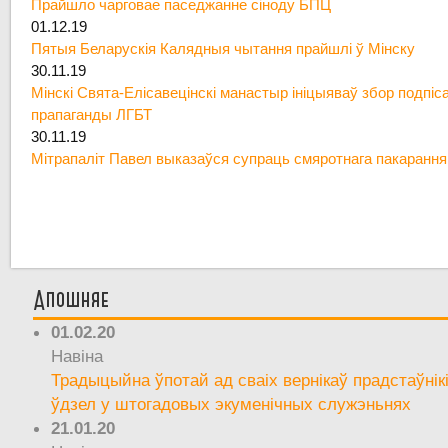
Прайшло чарговае паседжанне сіноду БПЦ
01.12.19
Пятыя Беларускія Калядныя чытання прайшлі ў Мінску
30.11.19
Мінскі Свята-Елісавецінскі манастыр ініцыяваў збор подпіс
прапаганды ЛГБТ
30.11.19
Мітрапаліт Павел выказаўся супраць смяротнага пакарання
Апошняе
01.02.20
Навіна
Традыцыйна ўпотай ад сваіх вернікаў прадстаўнік
ўдзел у штогадовых экуменічных служэньнях
21.01.20