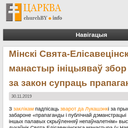
Навігацыя
Мінскі Свята-Елісавецінск
манастыр ініцыяваў збор
за закон супраць прапаг
30.11.2019
З
заклікам
падпісаць
зварот да Лукашэнк
і за пр
забароне «прапаганды і публічнай дэманстрацыі 
іншых палавых скрыўленняў непаўналетнім» высту
духаўнік Свята-Елісавецінскага манастыра (у На