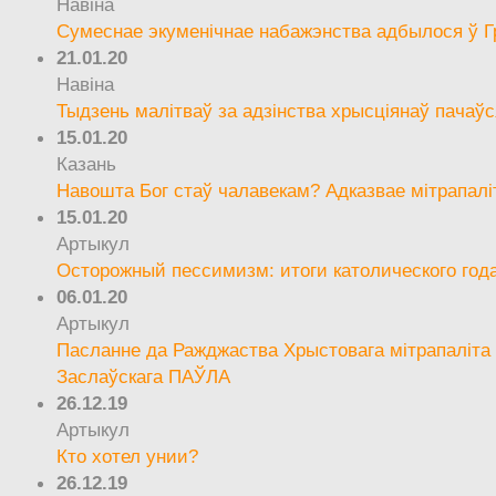
Навіна
Сумеснае экуменічнае набажэнства адбылося ў Г
21.01.20
Навіна
Тыдзень малітваў за адзінства хрысціянаў пачаўс
15.01.20
Казань
Навошта Бог стаў чалавекам? Адказвае мітрапалі
15.01.20
Артыкул
Осторожный пессимизм: итоги католического год
06.01.20
Артыкул
Пасланне да Ражджаства Хрыстовага мітрапаліта 
Заслаўскага ПАЎЛА
26.12.19
Артыкул
Кто хотел унии?
26.12.19