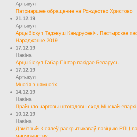
Артыкул
Патриаршее обращение на Рождество Христово
21.12.19
Артыкул
Арцыбіскуп Тадэвуш Кандрусевіч. Пастырскае па
Нараджэнне 2019
17.12.19
Навіна
Арцыбіскуп Габар Пінтэр пакідае Беларусь
17.12.19
Артыкул
Многія з нямногіх
14.12.19
Навіна
Прайшло чарговы штогадовы сход Мінскай епархі
10.12.19
Навіна
Дзмітрый Кісялёў раскрытыкаваў пазіцыю РПЦ па
мацярынству