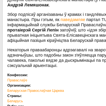
Андрэй Лемяшонак
.
Збор подпісаў арганізаваны ў крамах і гандлёвы
манастыра. Пры гэтым, як
паведамляе
партал TU
інфармацыйнай службы Беларускай Праваслаўн
протаіерэй Сергій Лепін
запэўніў, што «ідэя збі
прыватная ініцыятыва Свята-Елісавецінскага ма
афіцыйная пазіцыя кіраўніцтва Беларускай прав
Некаторыя праваабаронцы адрэагавалі на зваро
адзначыўшы, што падобны закон з'яўляецца пар
чалавека, паколькі вядзе да дыскрымінацыі па 
сэксуальнай арыентацыі.
Конфессии:
Праваслаўе
Организации:
Беларуская Правослаўная Царква
Страны:
Беларусь