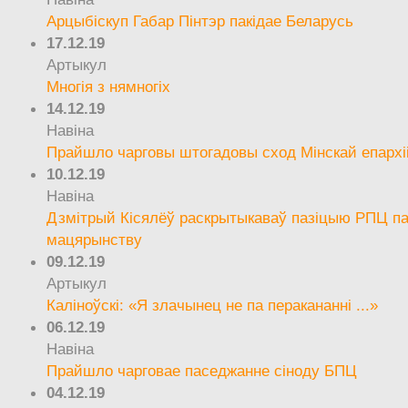
Арцыбіскуп Габар Пінтэр пакідае Беларусь
17.12.19
Артыкул
Многія з нямногіх
14.12.19
Навіна
Прайшло чарговы штогадовы сход Мінскай епархі
10.12.19
Навіна
Дзмітрый Кісялёў раскрытыкаваў пазіцыю РПЦ па
мацярынству
09.12.19
Артыкул
Каліноўскі: «Я злачынец не па перакананні ...»
06.12.19
Навіна
Прайшло чарговае паседжанне сіноду БПЦ
04.12.19