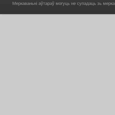
Меркаваньні аўтараў могуць не супадаць зь мерка