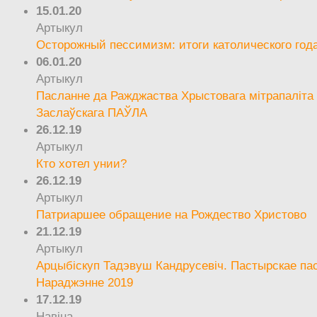
15.01.20
Артыкул
Осторожный пессимизм: итоги католического год
06.01.20
Артыкул
Пасланне да Ражджаства Хрыстовага мітрапаліта 
Заслаўскага ПАЎЛА
26.12.19
Артыкул
Кто хотел унии?
26.12.19
Артыкул
Патриаршее обращение на Рождество Христово
21.12.19
Артыкул
Арцыбіскуп Тадэвуш Кандрусевіч. Пастырскае па
Нараджэнне 2019
17.12.19
Навіна