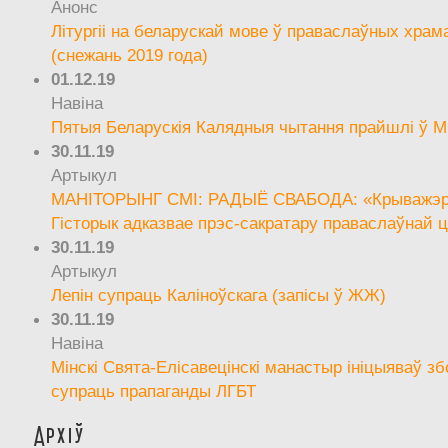
Анонс
Літургіі на беларускай мове ў праваслаўных храм
(снежань 2019 года)
01.12.19
Навіна
Пятыя Беларускія Калядныя чытання прайшлі ў М
30.11.19
Артыкул
МАНІТОРЫНГ СМІ: РАДЫЁ СВАБОДА: «Крыважэрн
Гісторык адказвае прэс-сакратару праваслаўнай ц
30.11.19
Артыкул
Лепін супраць Каліноўскага (запісы ў ЖЖ)
30.11.19
Навіна
Мінскі Свята-Елісавецінскі манастыр ініцыяваў зб
супраць прапаганды ЛГБТ
Архіў