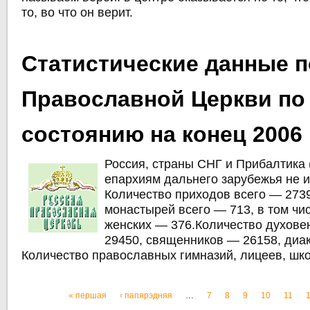
то, во что он верит.
Статистические данные п
Православной Церкви по
состоянию на конец 2006 
Россия, страны СНГ и Прибалтика 
епархиям дальнего зарубежья не и
Количество приходов всего — 273
монастырей всего — 713, в том чи
женских — 376.Количество духове
29450, священников — 26158, диа
Количество православных гимназий, лицеев, шк
« першая
‹ папярэдняя
…
7
8
9
10
11
Старонкі