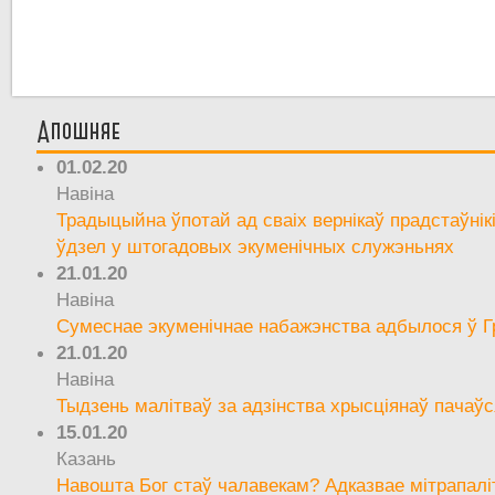
Апошняе
01.02.20
Навіна
Традыцыйна ўпотай ад сваіх вернікаў прадстаўнік
ўдзел у штогадовых экуменічных служэньнях
21.01.20
Навіна
Сумеснае экуменічнае набажэнства адбылося ў Г
21.01.20
Навіна
Тыдзень малітваў за адзінства хрысціянаў пачаўс
15.01.20
Казань
Навошта Бог стаў чалавекам? Адказвае мітрапалі