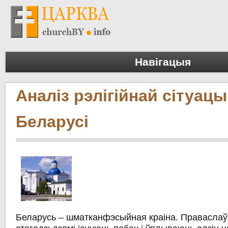
Навігацыя
Аналіз рэлігійнай сітуацы
Беларусі
Беларусь – шматканфэсыйная краіна. Праваслаўе 