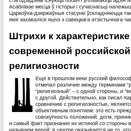
стагодзьдзямі існуюць побач і ўплываюць адзін н
Асаблівае месца ў гісторыі і сучаснасьці належы
Царкоўна-дзяржаўныя стасункі ўскладняюцца так
якія захаваліся яшчэ з савецкага атэістычнага ча
Штрихи к характеристике
современной российской
религиозности
Еще в прошлом веке русский философ
отмечал различие между терминами “р
“религиозный” – с одной стороны, и “в
с другой. Действительно, как писал Ка
сравнению с религиозностью, являетс
объективным понятием: это есть преж
совокупность положений, догм, прини
и самый факт признания их истиной со стороны
называем верой: в центре оказывается не то, что