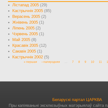
Лістапад 2005
(29)
Кастрычнік 2005
(85)
Верасень 2005
(2)
Жнівень 2005
(1)
Ліпень 2005
(2)
Чэрвень 2005
(1)
Май 2005
(8)
Красавік 2005
(12)
Сакавік 2005
(1)
Кастрычнік 2002
(5)
« першая
‹ папярэдняя
…
7
8
9
10
11
Старонкі
Беларускі партал ЦАРКВА
Пры капіяваньні эксклюзыўных матэрыялаў сайта п