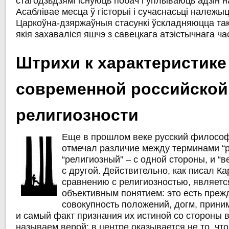
стагодзьдзямі існуюць побач і ўплываюць адзін н
Асаблівае месца ў гісторыі і сучаснасьці належы
Царкоўна-дзяржаўныя стасункі ўскладняюцца так
якія захаваліся яшчэ з савецкага атэістычнага ча
Штрихи к характеристике
современной российской
религиозности
Еще в прошлом веке русский философ
отмечал различие между терминами “р
“религиозный” – с одной стороны, и “в
с другой. Действительно, как писал Ка
сравнению с религиозностью, являетс
объективным понятием: это есть преж
совокупность положений, догм, прини
и самый факт признания их истиной со стороны
называем верой: в центре оказывается не то, что