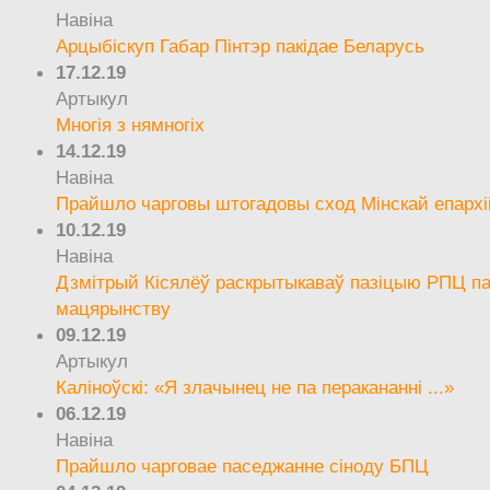
Навіна
Арцыбіскуп Габар Пінтэр пакідае Беларусь
17.12.19
Артыкул
Многія з нямногіх
14.12.19
Навіна
Прайшло чарговы штогадовы сход Мінскай епархі
10.12.19
Навіна
Дзмітрый Кісялёў раскрытыкаваў пазіцыю РПЦ па
мацярынству
09.12.19
Артыкул
Каліноўскі: «Я злачынец не па перакананні ...»
06.12.19
Навіна
Прайшло чарговае паседжанне сіноду БПЦ