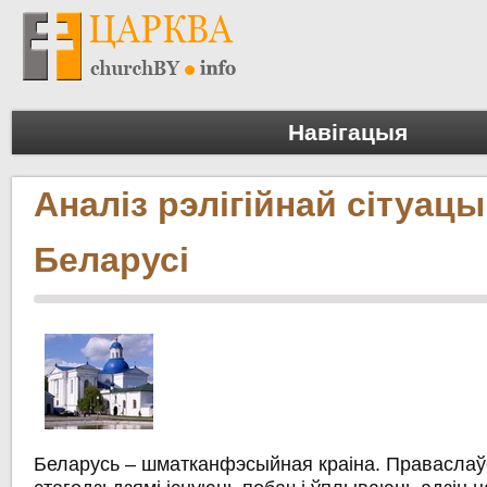
Навігацыя
Аналіз рэлігійнай сітуацы
Беларусі
Беларусь – шматканфэсыйная краіна. Праваслаўе 