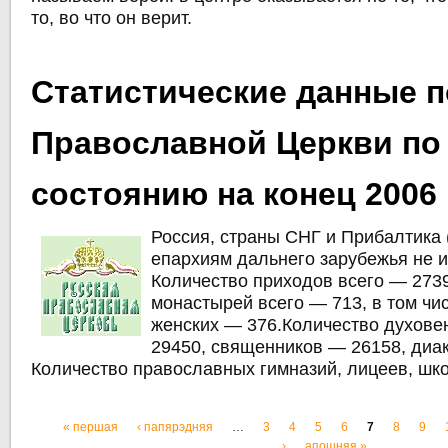
то, во что он верит.
Статистические данные п
Православной Церкви по
состоянию на конец 2006 
Россия, страны СНГ и Прибалтика 
епархиям дальнего зарубежья не и
Количество приходов всего — 273
монастырей всего — 713, в том чи
женских — 376.Количество духове
29450, священников — 26158, диа
Количество православных гимназий, лицеев, шк
« першая
‹ папярэдняя
…
3
4
5
6
7
8
9
Старонкі
›
апошняя »