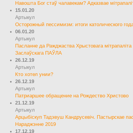
Навошта Бог стаў чалавекам? Адказвае мітрапалі
15.01.20
Артыкул
Осторожный пессимизм: итоги католического год
06.01.20
Артыкул
Пасланне да Ражджаства Хрыстовага мітрапаліта 
Заслаўскага ПАЎЛА
26.12.19
Артыкул
Кто хотел унии?
26.12.19
Артыкул
Патриаршее обращение на Рождество Христово
21.12.19
Артыкул
Арцыбіскуп Тадэвуш Кандрусевіч. Пастырскае па
Нараджэнне 2019
17.12.19