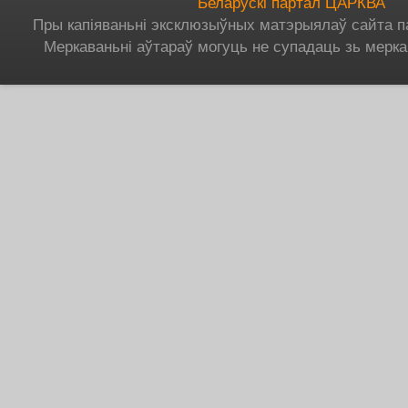
Беларускі партал ЦАРКВА
Пры капіяваньні эксклюзыўных матэрыялаў сайта п
Меркаваньні аўтараў могуць не супадаць зь мерка