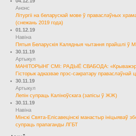
04.12.19
Анонс
Літургіі на беларускай мове ў праваслаўных храм
(снежань 2019 года)
01.12.19
Навіна
Пятыя Беларускія Калядныя чытання прайшлі ў М
30.11.19
Артыкул
МАНІТОРЫНГ СМІ: РАДЫЁ СВАБОДА: «Крыважэрн
Гісторык адказвае прэс-сакратару праваслаўнай ц
30.11.19
Артыкул
Лепін супраць Каліноўскага (запісы ў ЖЖ)
30.11.19
Навіна
Мінскі Свята-Елісавецінскі манастыр ініцыяваў зб
супраць прапаганды ЛГБТ