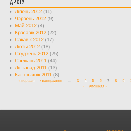
Архіў
Ліпень 2012
(11)
Чэрвень 2012
(9)
Май 2012
(4)
Красавік 2012
(22)
Сакавік 2012
(17)
Люты 2012
(18)
Студзень 2012
(25)
Снежань 2011
(44)
Лістапад 2011
(13)
Кастрычнік 2011
(8)
« першая
‹ папярэдняя
…
3
4
5
6
7
8
9
Старонкі
›
апошняя »