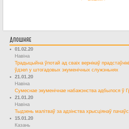
Апошняе
01.02.20
Навіна
Традыцыйна ўпотай ад сваіх вернікаў прадстаўнік
ўдзел у штогадовых экуменічных служэньнях
21.01.20
Навіна
Сумеснае экуменічнае набажэнства адбылося ў Г
21.01.20
Навіна
Тыдзень малітваў за адзінства хрысціянаў пачаўс
15.01.20
Казань