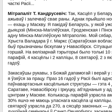
часткі Расіі...
Мітрапаліт Т. Кандрусевіч:
Так, Касцёл у Белар
ажываў і залечваў свае раны. Аднак прыйшло н
— ехаць у Маскву. Я пакідаў Беларусь, у якой уж
дыяцэзіі (Мінска-Магілёўская, Гродзенская і Пінс
адну Мінска-Магілёўскую Мітраполію. Мой сябар,
Хрыста Валадара ў г. Маркс (Саратаўская вобла
быў прызначаны біскупам у Навасібірск. Сітуацыя
горшай. На велізарнай тэрыторыі было толькі 10
парафій, 4 касцёлы і 2 капліцы, 8 святароў, 2 з я
гадоў.
Закасаўшы рукавы, з Божай дапамогай і верай у 
я ўзяўся за працу. Праз 16 гадоў у Расіі былі ад
паўнавартасныя касцёльныя структуры — гэта 4 д
Саратаве, Навасібірску і Іркуцку, аб’яднаныя у а
цэнтрам у Маскве. Колькасць парафій узрасла ама
30% яшчэ не маюць уласнага касцёла ці капліцы
святароў узрасла да 270, а сясцёр законных — 
духоўнай семінарыі ў Санкт-Пецярбургу, заснавана