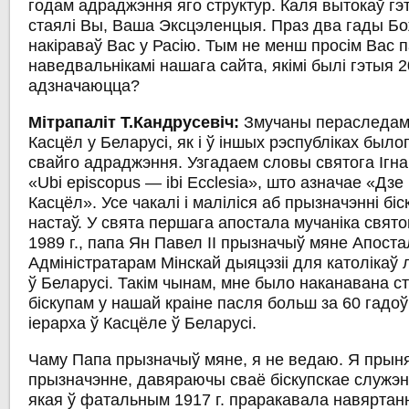
годам адраджэння яго структур. Каля вытокаў гэ
стаялі Вы, Ваша Эксцэленцыя. Праз два гады Б
накіраваў Вас у Расію. Тым не менш просім Вас п
наведвальнікамі нашага сайта, якімі былі гэтыя 
адзначаюцца?
Мітрапаліт Т.Кандрусевіч:
Змучаны пераследам 
Касцёл у Беларусі, як і ў іншых рэспубліках было
свайго адраджэння. Узгадаем словы святога Ігна
«Ubi episcopus — ibi Ecclesia», што азначае «Дзе 
Касцёл». Усе чакалі і маліліся аб прызначэнні біск
настаў. У свята першага апостала мучаніка свято
1989 г., папа Ян Павел ІІ прызначыў мяне Апоста
Адміністратарам Мінскай дыяцэзіі для католікаў 
ў Беларусі. Такім чынам, мне было наканавана 
біскупам у нашай краіне пасля больш за 60 гадоў
іерарха ў Касцёле ў Беларусі.
Чаму Папа прызначыў мяне, я не ведаю. Я прыня
прызначэнне, давяраючы сваё біскупскае служэн
якая ў фатальным 1917 г. праракавала навяртанн