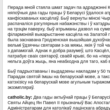
Перада мной стаяла шмат задач па адраджэнні К
няпоўныя два гады працы ў Беларусі ўдалося ат
канфіскаваных касцёлаў. Быў вернуты мінскі Чы
распачаліся рэгулярныя набажэнствы і ў катэдры,
на трэцім паверху, быў атрыманы дазвол на суме
філармоніяй выкарыстанне касцёла на Залатой го
была заснавана Гродзенская вышэйшая духоўна
вельмі ўдзячны святарам з-за мяжы, якія ў той ч
з дапамогай. Аднак я добра разумеў, што Касцёл
патрабуе сваіх святароў, сваёй крыві, бо на «пер
нельга доўга жыць, яна неабходна для таго, каб
Быў падрыхтаваны і выдадзены накладам у 50 т
Парадак святой Імшы на беларускай мове, а так
катэхізісу на беларускай мове агульным тыражом
экзэмпляраў.
catholic.by:
Два гады актыўнай працы ў Беларусі
Святы Айцец Ян Павел ІІ прызначыў Вас Апостал
Адміністратарам для католікаў лацінскага абрад