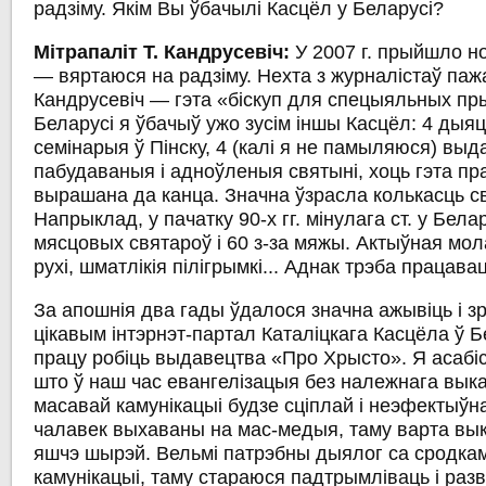
радзіму. Якім Вы ўбачылі Касцёл у Беларусі?
Мітрапаліт Т. Кандрусевіч:
У 2007 г. прыйшло н
— вяртаюся на радзіму. Нехта з журналістаў паж
Кандрусевіч — гэта «біскуп для спецыяльных пр
Беларусі я ўбачыў ужо зусім іншы Касцёл: 4 дыяцэз
семінарыя ў Пінску, 4 (калі я не памыляюся) выд
пабудаваныя і адноўленыя святыні, хоць гэта п
вырашана да канца. Значна ўзрасла колькасць св
Напрыклад, у пачатку 90-х гг. мінулага ст. у Бел
мясцовых святароў і 60 з-за мяжы. Актыўная мо
рухі, шматлікія пілігрымкі... Аднак трэба працава
За апошнія два гады ўдалося значна ажывіць і з
цікавым інтэрнэт-партал Каталіцкага Касцёла ў Б
працу робіць выдавецтва «Про Хрысто». Я асабі
што ў наш час евангелізацыя без належнага вык
масавай камунікацыі будзе сціплай і неэфектыўн
чалавек выхаваны на мас-медыя, таму варта вык
яшчэ шырэй. Вельмі патрэбны дыялог са сродка
камунікацыі, таму стараюся падтрымліваць і разв