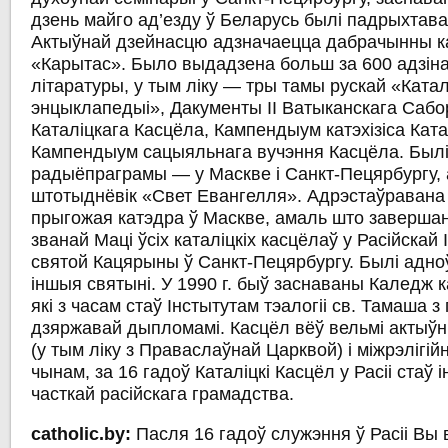
дзень майго ад’езду ў Беларусь былі падрыхтава
Актыўнай дзейнасцю адзначаецца дабрачынны ка
«Карытас». Было выдадзена больш за 600 адзіна
літаратуры, у тым ліку — тры тамы рускай «Катал
энцыклапедыі», Дакументы ІІ Ватыканскага Сабору
Каталіцкага Касцёла, Кампендыум катэхізіса Ката
Кампендыум сацыяльнага вучэння Касцёла. Былі
радыёпраграмы — у Маскве і Санкт-Пецярбургу, 
штотыднёвік «Свет Евангелля». Адрэстаўравана в
прыгожая катэдра ў Маскве, амаль што завершан
званай Маці ўсіх каталіцкіх касцёлаў у Расійскай
святой Кацярыны ў Санкт-Пецярбургу. Былі адноў
іншыя святыні. У 1990 г. быў заснаваны Каледж ка
які з часам стаў Інстытутам тэалогіі св. Тамаша 
дзяржавай дыпломамі. Касцёл вёў вельмі актыўн
(у тым ліку з Праваслаўнай Царквой) і міжрэлігій
чынам, за 16 гадоў Каталіцкі Касцёл у Расіі стаў 
часткай расійскага грамадства.
catholic.by:
Пасля 16 гадоў служэння ў Расіі Вы 