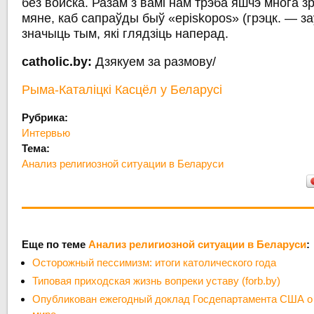
без войска. Разам з вамі нам трэба яшчэ многа зр
мяне, каб сапраўды быў «episkopos» (грэцк. — заў
значыць тым, які глядзіць наперад.
catholic.by:
Дзякуем за размову/
Рыма-Каталіцкі Касцёл у Беларусі
Рубрика:
Интервью
Тема:
Анализ религиозной ситуации в Беларуси
Еще по теме
Анализ религиозной ситуации в Беларуси
:
Осторожный пессимизм: итоги католического года
Типовая приходская жизнь вопреки уставу (forb.by)
Опубликован ежегодный доклад Госдепартамента США о 