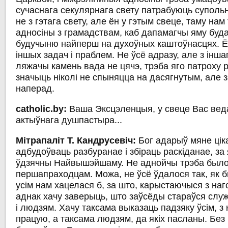
сучаснага секулярнага свету патрабуюць супольн
не з гэтага свету, але ён у гэтым свеце, таму нам
адносіны з грамадствам, каб дапамагчы яму буд
будучыню найперш на духоўных каштоўнасцях. Ё
іншых задач і праблем. Не ўсё адразу, але з інша
ляжачы камень вада не цячэ, трэба яго патроху р
значыць ніколі не спыняцца на дасягнутым, але з
наперад.
catholic.by:
Ваша Эксцэленцыя, у свеце Вас вед
актыўнага душпастыра...
Мітрапаліт Т. Кандрусевіч:
Бог адарыў мяне ці
адбудоўваць разбуранае і збіраць раскіданае, за 
ўдзячны Найвышэйшаму. Не аднойчы трэба было 
першапраходцам. Можа, не ўсё ўдалося так, як 
усім нам хацелася б, за што, карыстаючыся з на
аднак хачу заверыць, што заўсёды стараўся слу
і людзям. Хачу таксама выказаць падзяку ўсім, з 
працую, а таксама людзям, да якіх пасланы. Без