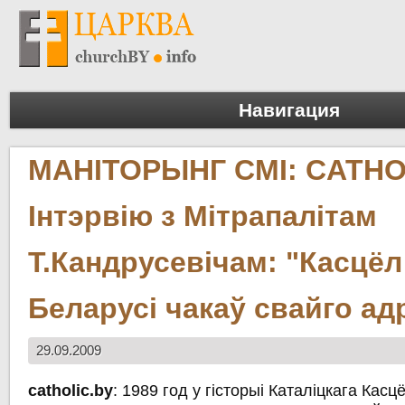
Навигация
МАНІТОРЫНГ СМІ: CATHO
Інтэрвію з Мітрапалітам
Т.Кандрусевічам: "Касцёл
Беларусі чакаў свайго а
29.09.2009
catholic.by
: 1989 год у гісторыі Каталіцкага Касц