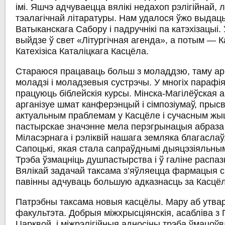
імі. Яшчэ адчуваецца вялікі недахоп рэлігійнай, лі
тэалагічнай літаратуры. Нам удалося ўжо выдаць
Ватыканскага Сабору і падручнікі па катэхізацыі. 
выйдзе ў свет «Літургічная агенда», а потым —
Катехізіса Каталіцкага Касцёла.
Стараюся працаваць больш з моладдзю, таму ар
моладзі і моладзевыя сустрэчы. У многіх парафі
працуюць біблейскія курсы. Мінска-Магілёўская а
арганізуе шмат канферэнцый і сімпозіумаў, прыс
актуальным праблемам у Касцёле і сучасным жыц
пастырскае значэнне мела перэгрынацыя абраза
Міласэрнага і рэліквій нашага земляка благаслаў
Сапоцькі, якая стала сапраўднымі дыяцэзіяльным
Трэба ўзмацніць душпастырства і ў галіне распаз
Вялікай задачай таксама з’яўляецца фармацыя с
павінны адчуваць большую адказнасць за Касцёл
Патрэбны таксама новыя касцёлы. Мару аб утвар
факультэта. Добрыя міжхрысціянскія, асабліва з
Царквой, і міжрэлігійныя адносіны трэба ўмацоўва