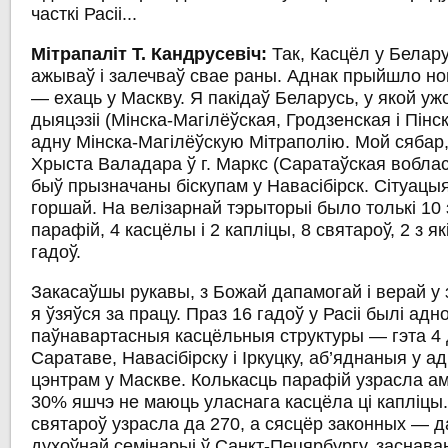
часткі Расіі...
Мітрапаліт Т. Кандрусевіч:
Так, Касцёл у Белар
ажываў і залечваў свае раны. Аднак прыйшло н
— ехаць у Маскву. Я пакідаў Беларусь, у якой уж
дыяцэзіі (Мінска-Магілёўская, Гродзенская і Пінс
адну Мінска-Магілёўскую Мітраполію. Мой сябар,
Хрыста Валадара ў г. Маркс (Саратаўская вобла
быў прызначаны біскупам у Навасібірск. Сітуацыя
горшай. На велізарнай тэрыторыі было толькі 10
парафій, 4 касцёлы і 2 капліцы, 8 святароў, 2 з я
гадоў.
Закасаўшы рукавы, з Божай дапамогай і верай у 
я ўзяўся за працу. Праз 16 гадоў у Расіі былі ад
паўнавартасныя касцёльныя структуры — гэта 4 д
Саратаве, Навасібірску і Іркуцку, аб’яднаныя у а
цэнтрам у Маскве. Колькасць парафій узрасла ама
30% яшчэ не маюць уласнага касцёла ці капліцы
святароў узрасла да 270, а сясцёр законных — 
духоўнай семінарыі ў Санкт-Пецярбургу, заснавана