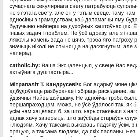
сучаснага секулярнага свету патрабуюць супольн
не з гэтага свету, але ён у гэтым свеце, таму нам
адносіны з грамадствам, каб дапамагчы яму буд
будучыню найперш на духоўных каштоўнасцях. Ё
іншых задач і праблем. Не ўсё адразу, але з інша
ляжачы камень вада не цячэ, трэба яго патроху р
значыць ніколі не спыняцца на дасягнутым, але з
наперад.
catholic.by:
Ваша Эксцэленцыя, у свеце Вас вед
актыўнага душпастыра...
Мітрапаліт Т. Кандрусевіч:
Бог адарыў мяне ці
адбудоўваць разбуранае і збіраць раскіданае, за 
ўдзячны Найвышэйшаму. Не аднойчы трэба было 
першапраходцам. Можа, не ўсё ўдалося так, як 
усім нам хацелася б, за што, карыстаючыся з на
аднак хачу заверыць, што заўсёды стараўся слу
і людзям. Хачу таксама выказаць падзяку ўсім, з 
працую, а таксама людзям, да якіх пасланы. Без