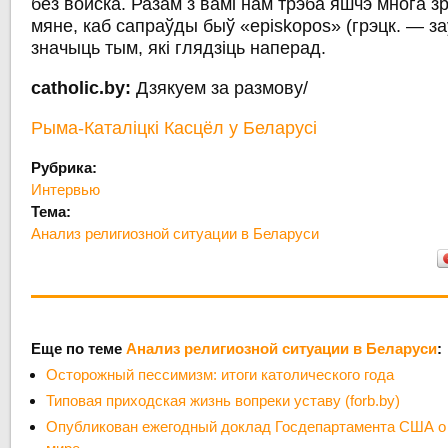
без войска. Разам з вамі нам трэба яшчэ многа зр
мяне, каб сапраўды быў «episkopos» (грэцк. — заў
значыць тым, які глядзіць наперад.
catholic.by:
Дзякуем за размову/
Рыма-Каталіцкі Касцёл у Беларусі
Рубрика:
Интервью
Тема:
Анализ религиозной ситуации в Беларуси
Еще по теме
Анализ религиозной ситуации в Беларуси
:
Осторожный пессимизм: итоги католического года
Типовая приходская жизнь вопреки уставу (forb.by)
Опубликован ежегодный доклад Госдепартамента США о 