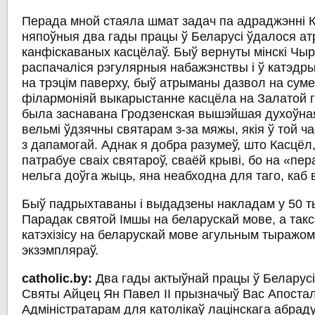
Перада мной стаяла шмат задач па адраджэнні К
няпоўныя два гады працы ў Беларусі ўдалося ат
канфіскаваных касцёлаў. Быў вернуты мінскі Чы
распачаліся рэгулярныя набажэнствы і ў катэдры,
на трэцім паверху, быў атрыманы дазвол на суме
філармоніяй выкарыстанне касцёла на Залатой го
была заснавана Гродзенская вышэйшая духоўна
вельмі ўдзячны святарам з-за мяжы, якія ў той ч
з дапамогай. Аднак я добра разумеў, што Касцёл
патрабуе сваіх святароў, сваёй крыві, бо на «пер
нельга доўга жыць, яна неабходна для таго, каб
Быў падрыхтаваны і выдадзены накладам у 50 т
Парадак святой Імшы на беларускай мове, а так
катэхізісу на беларускай мове агульным тыражом
экзэмпляраў.
catholic.by:
Два гады актыўнай працы ў Беларусі
Святы Айцец Ян Павел ІІ прызначыў Вас Апостал
Адміністратарам для католікаў лацінскага абрад