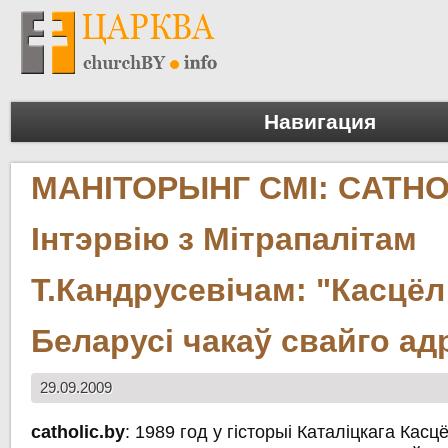
Навигация
МАНІТОРЫНГ СМІ: CATHO
Інтэрвію з Мітрапалітам
Т.Кандрусевічам: "Касцёл
Беларусі чакаў свайго а
29.09.2009
catholic.by
: 1989 год у гісторыі Каталіцкага Касц