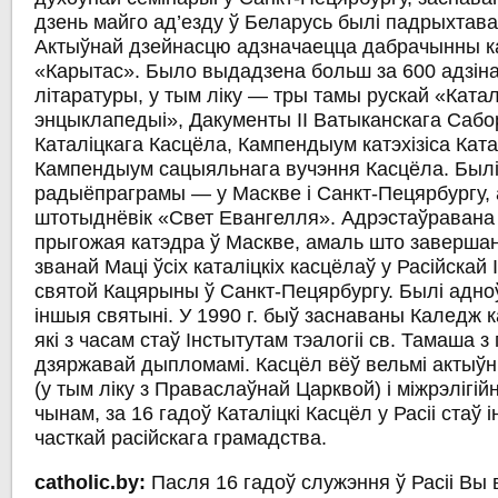
дзень майго ад’езду ў Беларусь былі падрыхтава
Актыўнай дзейнасцю адзначаецца дабрачынны ка
«Карытас». Было выдадзена больш за 600 адзіна
літаратуры, у тым ліку — тры тамы рускай «Катал
энцыклапедыі», Дакументы ІІ Ватыканскага Сабору
Каталіцкага Касцёла, Кампендыум катэхізіса Ката
Кампендыум сацыяльнага вучэння Касцёла. Былі
радыёпраграмы — у Маскве і Санкт-Пецярбургу, 
штотыднёвік «Свет Евангелля». Адрэстаўравана в
прыгожая катэдра ў Маскве, амаль што завершан
званай Маці ўсіх каталіцкіх касцёлаў у Расійскай
святой Кацярыны ў Санкт-Пецярбургу. Былі адноў
іншыя святыні. У 1990 г. быў заснаваны Каледж ка
які з часам стаў Інстытутам тэалогіі св. Тамаша 
дзяржавай дыпломамі. Касцёл вёў вельмі актыўн
(у тым ліку з Праваслаўнай Царквой) і міжрэлігій
чынам, за 16 гадоў Каталіцкі Касцёл у Расіі стаў 
часткай расійскага грамадства.
catholic.by:
Пасля 16 гадоў служэння ў Расіі Вы 