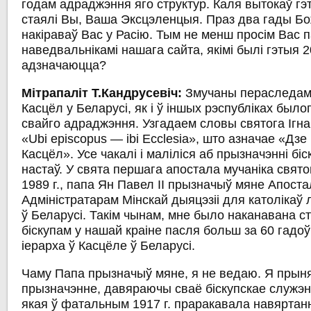
годам адраджэння яго структур. Каля вытокаў гэ
стаялі Вы, Ваша Эксцэленцыя. Праз два гады Б
накіраваў Вас у Расію. Тым не менш просім Вас п
наведвальнікамі нашага сайта, якімі былі гэтыя 
адзначаюцца?
Мітрапаліт Т.Кандрусевіч:
Змучаны пераследам 
Касцёл у Беларусі, як і ў іншых рэспубліках было
свайго адраджэння. Узгадаем словы святога Ігна
«Ubi episcopus — ibi Ecclesia», што азначае «Дзе 
Касцёл». Усе чакалі і маліліся аб прызначэнні біск
настаў. У свята першага апостала мучаніка свято
1989 г., папа Ян Павел ІІ прызначыў мяне Апоста
Адміністратарам Мінскай дыяцэзіі для католікаў 
ў Беларусі. Такім чынам, мне было наканавана 
біскупам у нашай краіне пасля больш за 60 гадоў
іерарха ў Касцёле ў Беларусі.
Чаму Папа прызначыў мяне, я не ведаю. Я прыня
прызначэнне, давяраючы сваё біскупскае служэн
якая ў фатальным 1917 г. праракавала навяртанн