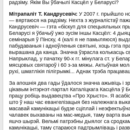
радзіму. Якім Вы ўбачылі Касцёл у Беларусі?
Мітрапаліт Т. Кандрусевіч:
У 2007 г. прыйшло н
— вяртаюся на радзіму. Нехта з журналістаў паж
Кандрусевіч — гэта «біскуп для спецыяльных пр
Беларусі я ўбачыў ужо зусім іншы Касцёл: 4 дыяцэз
семінарыя ў Пінску, 4 (калі я не памыляюся) выд
пабудаваныя і адноўленыя святыні, хоць гэта п
вырашана да канца. Значна ўзрасла колькасць св
Напрыклад, у пачатку 90-х гг. мінулага ст. у Бел
мясцовых святароў і 60 з-за мяжы. Актыўная мо
рухі, шматлікія пілігрымкі... Аднак трэба працава
За апошнія два гады ўдалося значна ажывіць і з
цікавым інтэрнэт-партал Каталіцкага Касцёла ў Б
працу робіць выдавецтва «Про Хрысто». Я асабі
што ў наш час евангелізацыя без належнага вык
масавай камунікацыі будзе сціплай і неэфектыўн
чалавек выхаваны на мас-медыя, таму варта вык
яшчэ шырэй. Вельмі патрэбны дыялог са сродка
камунікацыі, таму стараюся падтрымліваць і разв