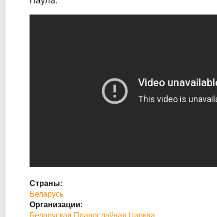
Паўла.
Страны:
Беларусь
Организации:
Беларуская Правослаўная Царква