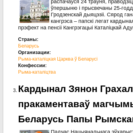
распачаўся 24 траўня, праводзіц
ўпершыню і прысвечаны 25-год
Гродзенскай дыяцэзіі. Сярод га
кангрэса – папскі легат кардына
прэфект на пенсіі Кангрэгацыі Каталіцкай Аду
Страны:
Беларусь
Организации:
Рыма-каталіцкая Царква ў Беларусі
Конфессии:
Рыма-каталіцтва
Кардынал Зянон Грахал
пракаментаваў магчым
Беларусь Папы Рымска
Падчас Нацыянальнага эўхарыст