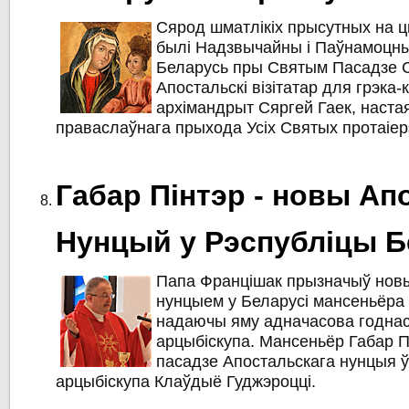
Сярод шматлікіх прысутных на 
былі Надзвычайны і Паўнамоцны
Беларусь пры Святым Пасадзе С
Апостальскі візітатар для грэка-
архімандрыт Сяргей Гаек, наста
праваслаўнага прыхода Усіх Святых протаіе
Габар Пінтэр - новы Ап
Нунцый у Рэспубліцы Б
Папа Францішак прызначыў нов
нунцыем у Беларусі мансеньёра 
надаючы яму адначасова годна
арцыбіскупа. Мансеньёр Габар П
пасадзе Апостальскага нунцыя ў
арцыбіскупа Клаўдыё Гуджэроцці.