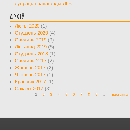
супраць прапаганды ЛГБТ
Архіў
Люты 2020
(1)
Студзень 2020
(4)
Снежань 2019
(9)
Лістапад 2019
(5)
Студзень 2018
(1)
Снежань 2017
(2)
Жнівень 2017
(2)
Чэрвень 2017
(1)
Красавік 2017
(1)
Сакавік 2017
(3)
1
2
3
4
5
6
7
8
9
…
наступная 
Старонкі