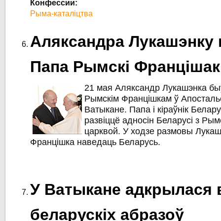
Конфессии:
Рыма-каталіцтва
Аляксандра Лукашэнку
Папа Рымскі Францішак
21 мая Аляксандр Лукашэнка б
Рымскім Францішкам ў Апосталь
Ватыкане. Папа і кіраўнік Белар
развіццё адносін Беларусі з Рым
царквой. У ходзе размовы Лукаш
Францішка наведаць Беларусь.
У Ватыкане адкрылася 
беларускіх абразоў