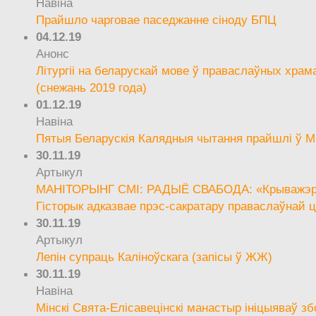
Навіна
Прайшло чарговае паседжанне сіноду БПЦ
04.12.19
Анонс
Літургіі на беларускай мове ў праваслаўных храм
(снежань 2019 года)
01.12.19
Навіна
Пятыя Беларускія Калядныя чытання прайшлі ў М
30.11.19
Артыкул
МАНІТОРЫНГ СМІ: РАДЫЁ СВАБОДА: «Крыважэрн
Гісторык адказвае прэс-сакратару праваслаўнай ц
30.11.19
Артыкул
Лепін супраць Каліноўскага (запісы ў ЖЖ)
30.11.19
Навіна
Мінскі Свята-Елісавецінскі манастыр ініцыяваў зб