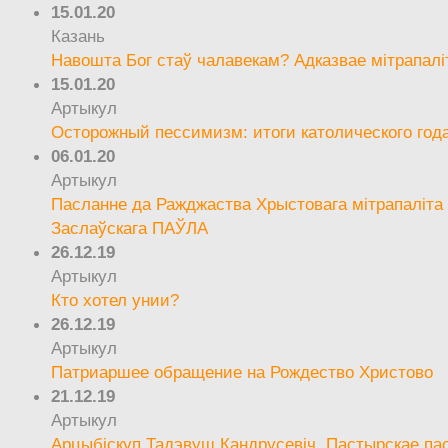
15.01.20
Казань
Навошта Бог стаў чалавекам? Адказвае мітрапалі
15.01.20
Артыкул
Осторожный пессимизм: итоги католического год
06.01.20
Артыкул
Пасланне да Ражджаства Хрыстовага мітрапаліта 
Заслаўскага ПАЎЛА
26.12.19
Артыкул
Кто хотел унии?
26.12.19
Артыкул
Патриаршее обращение на Рождество Христово
21.12.19
Артыкул
Арцыбіскуп Тадэвуш Кандрусевіч. Пастырскае па