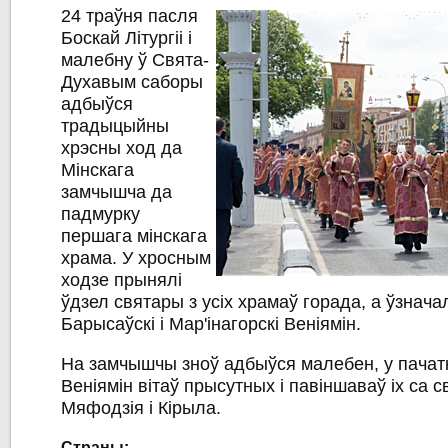
24 траўня пасля
Боскай Літургіі і
малебну ў Свята-
Духавым саборы
адбыўся
традыцыйны
хрэсны ход да
Мінскага
замчышча да
падмурку
першага мінскага
храма. У хросным
ходзе прынялі
ўдзел святары з усіх храмаў горада, а ўзначал
Барысаўскі і Мар'інагорскі Веніямін.
На замчышчы зноў адбыўся малебен, у пачатк
Веніямін вітаў прысутных і павіншаваў іх са 
Мяфодзія і Кірыла.
Страны: