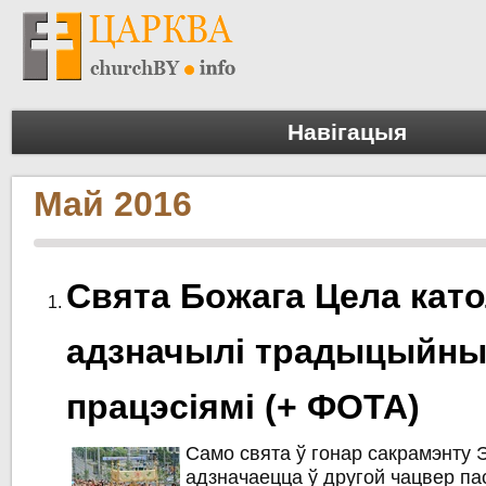
Навігацыя
Май 2016
Свята Божага Цела като
адзначылі традыцыйны
працэсіямі (+ ФОТА)
Само свята ў гонар сакрамэнту 
адзначаецца ў другой чацвер па