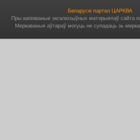
Беларускі партал ЦАРКВА
Пры капіяваньні эксклюзыўных матэрыялаў сайта п
Меркаваньні аўтараў могуць не супадаць зь мерка