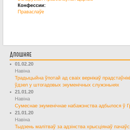
Конфессии:
Праваслаўе
Апошняе
01.02.20
Навіна
Традыцыйна ўпотай ад сваіх вернікаў прадстаўнік
ўдзел у штогадовых экуменічных служэньнях
21.01.20
Навіна
Сумеснае экуменічнае набажэнства адбылося ў Г
21.01.20
Навіна
Тыдзень малітваў за адзінства хрысціянаў пачаўс