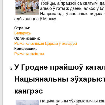
Тройцы, а працэсіі са святымі д
альбо ў гэты ж дзень, альбо ў б
Напрыклад, ў апошнюю нядзелю 
адбываецца ў Мінску.
Страны:
Беларусь
Организации:
Рыма-каталіцкая Царква ў Беларусі
Конфессии:
Рыма-каталіцтва
У Гродне прайшоў катал
Нацыянальны эўхарыс
кангрэс
Нацыянальны эўхарыстычны канг