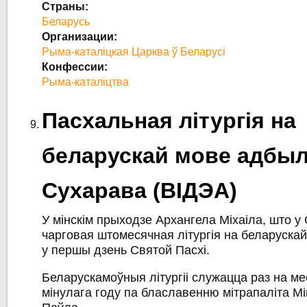
Страны:
Беларусь
Организации:
Рыма-каталіцкая Царква ў Беларусі
Конфессии:
Рыма-каталіцтва
Пасхальная літургія на
беларускай мове адбыл
Сухарава (ВІДЭА)
У мінскім прыходзе Архангела Міхаіла, што 
чарговая штомесячная літургія на беларускай 
у першы дзень Святой Пасхі.
Беларускамоўныя літургіі служацца раз на ме
мінулага году па блаславенню мітрапаліта Мі