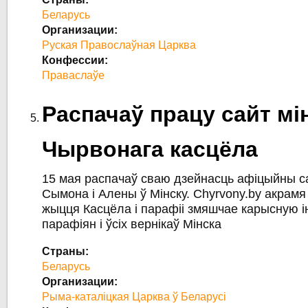
Беларусь
Организации:
Руская Правослаўная Царква
Конфессии:
Праваслаўе
Распачаў працу сайт мі
Чырвонага касцёла
15 мая распачаў сваю дзейнасць афіцыйны са
Сымона і Алены ў Мінску. Сhyrvony.by акрамя
жыцця Касцёла і парафіі змяшчае карысную
парафіян і ўсіх вернікаў Мінска
Страны:
Беларусь
Организации:
Рыма-каталіцкая Царква ў Беларусі