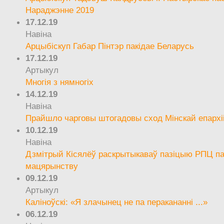
Нараджэнне 2019
17.12.19
Навіна
Арцыбіскуп Габар Пінтэр пакідае Беларусь
17.12.19
Артыкул
Многія з нямногіх
14.12.19
Навіна
Прайшло чарговы штогадовы сход Мінскай епархі
10.12.19
Навіна
Дзмітрый Кісялёў раскрытыкаваў пазіцыю РПЦ па
мацярынству
09.12.19
Артыкул
Каліноўскі: «Я злачынец не па перакананні ...»
06.12.19