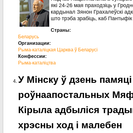
які 24-26 мая праходзіць у Гродн
кардынал Зянон Грахалеўскі адк
што трэба зрабіць, каб Пантыфі
Страны:
Беларусь
Организации:
Рыма-каталіцкая Царква ў Беларусі
Конфессии:
Рыма-каталіцтва
У Мінску ў дзень памяці
роўнаапостальных Мяфо
Кірыла адбыліся трад
хрэсны ход і малебен