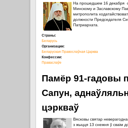
На прошедшем 16 декабря 
Минскому и Заславскому Пав
митрополита ходатайствова
должности Председателя Си
Патриархата.
Страны:
Беларусь
Организации:
Беларуская Правослаўная Царква
Конфессии:
Праваслаўе
Памёр 91-гадовы п
Сапун, аднаўляльн
цэркваў
Вясковы святар неверагоднага
з жыцця 13 снежня ў сваім д