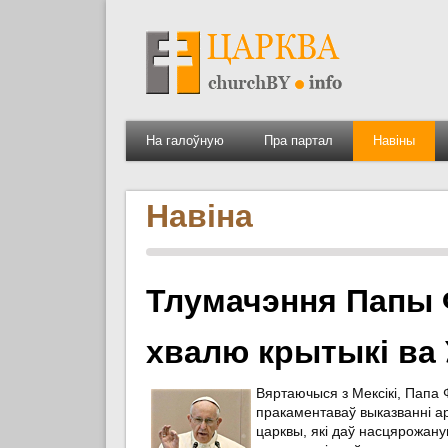
На галоўную
Пра партал
Навіны
Навіна
Тлумачэння Папы 
хвалю крытыкі ва 
Вяртаючыся з Мексікі, Папа 
пракаментаваў выказванні ар
царквы, які даў насцярожану