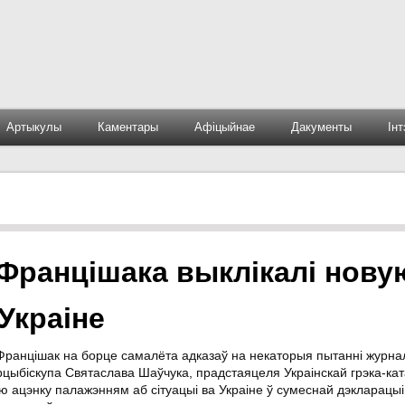
Артыкулы
Каментары
Афіцыйнае
Дакументы
Ін
Францішака выклікалі нову
Украіне
Францішак на борце самалёта адказаў на некаторыя пытанні журнал
цыбіскупа Святаслава Шаўчука, прадстаяцеля Украінскай грэка-кат
ю ацэнку палажэнням аб сітуацыі ва Украіне ў сумеснай дэкларацыі