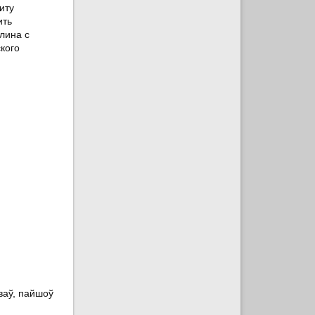
иту
ить
лина с
кого
кваў, пайшоў