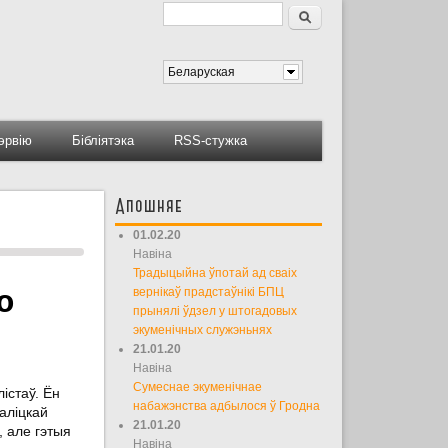
Пошук
Форма пошуку
Беларуская
тэрвію
Бібліятэка
RSS-стужка
Апошняе
01.02.20
Навіна
Традыцыйна ўпотай ад сваіх
ю
вернікаў прадстаўнікі БПЦ
прынялі ўдзел у штогадовых
экуменічных служэньнях
21.01.20
Навіна
Сумеснае экуменічнае
істаў. Ён
набажэнства адбылося ў Гродна
аліцкай
21.01.20
, але гэтыя
Навіна