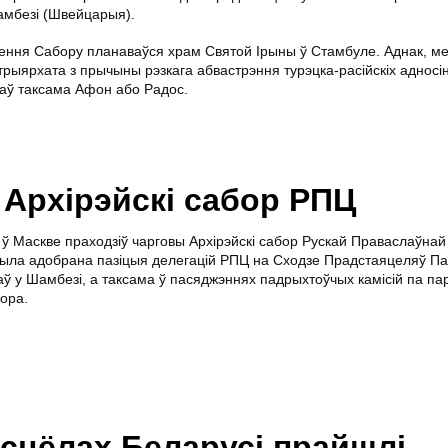
амбезі (Швейцарыя).
ення Сабору планаваўся храм Святой Ірыны ў Стамбуле. Аднак, м
ыярхата з прычыны рэзкага абвастрэння турэцка-расійскіх адносін.
аў таксама Афон або Радос.
 Архірэйскі сабор РПЦ
 ў Маскве праходзіў чарговы Архірэйскі сабор Рускай Праваслаўнай
ыла адобрана пазіцыя делегацій РПЦ на Сходзе Прадстаяцеляў П
ў у Шамбезі, а таксама ў пасяджэннях падрыхтоўчых камісій па па
ора.
сцёлах Беларусі прайшлі