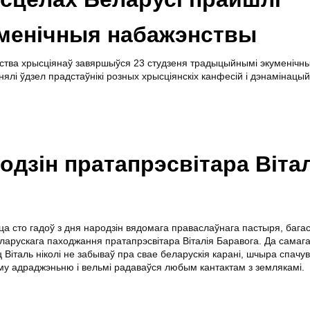
менічныя набажэнствы
нства хрысціянаў завяршыўся 23 студзеня традыцыйнымі экуменічн
нялі ўдзел прадстаўнікі розных хрысціянскіх канфесій і дэнамінацый
одзін пратапрэсвітара Віта
ца сто гадоў з дня народзін вядомага праваслаўнага пастыря, бага
ларускага паходжання пратапрэсвітара Віталія Баравога. Да самага
 Віталь ніколі не забываў пра свае беларускія карані, шчыра спачу
у адраджэньню і вельмі радаваўся любым кантактам з землякамі.