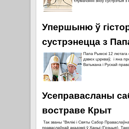
тлумачэнні зноў сустрэтыя з
Упершыню ў гісто
сустрэнецца з Па
Папа Рымскі 12 лютага 
дзвюх цэркваў, і яна п
Ватыкана і Рускай прав
Усеправасланы саб
востраве Крыт
Так званы "Вялікі і Святы Сабор Праваслаўна
праваслаўнай акадэміі ў Ханыі (Грэцыя). Т