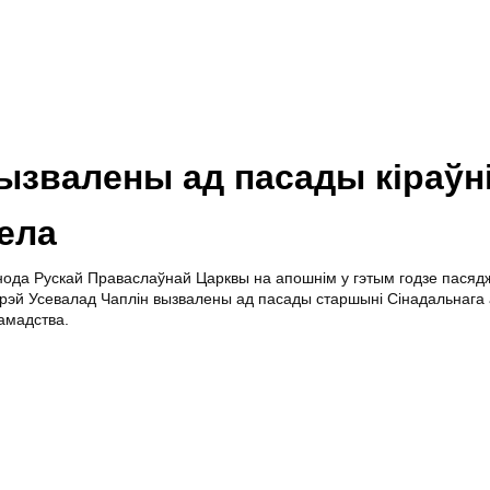
ызвалены ад пасады кіраўн
ела
ода Рускай Праваслаўнай Царквы на апошнім у гэтым годзе пасядж
іерэй Усевалад Чаплін вызвалены ад пасады старшыні Сінадальнага
амадства.