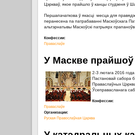
Цэркваў, якое прайшло ў канцы студзеня ў Ш
Першапачаткова ў якасці месца для правядз
перанесена па патрабаванні Маскоўскага Патр
альтэрнатывы Маскоўскі патрыярх прапаноўв
Конфессии:
Праваслаўе
У Маскве прайшоў
2-3 лютага 2016 года
Пастановай сабора б
Праваслаўных Цэрква
Ўсеправасланага саб
Конфессии:
Праваслаўе
Организации:
Руская Правослаўная Царква
У катэдральных ка