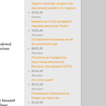
Тыдзень малітваў за адзінства
хрысціянаў пачаўся 18 студзеня
15.01.20
Казань
Навошта Бог стаў чалавекам?
Адказвае мітрапаліт Павел.
15.01.20
Артыкул
Осторожный пессимизм: итоги
аўнікоў
католического года
осінах
06.01.20
Артыкул
Пасланне да Ражджаства
Хрыстовага мітрапаліта
Мінскага і Заслаўскага ПАЎЛА
26.12.19
Артыкул
Кто хотел унии?
26.12.19
Артыкул
Патриаршее обращение на
Рождество Христово
 у Крыцкай
21.12.19
аўных