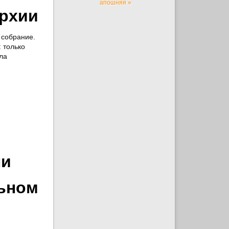
апошняя »
архии
 собрание.
 только
ла
ли
ьном