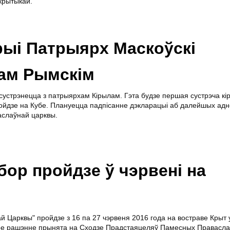
 крытыкай.
рыі Патрыярх Маскоўскі
пам Рымскім
сустрэнецца з патрыярхам Кірылам. Гэта будзе першая сустрэча кір
ройдзе на Кубе. Плануецца падпісанне дэкларацыі аб далейшых адн
аслаўнай царквы.
ор пройдзе ў чэрвені на
й Царквы" пройдзе з 16 па 27 чэрвеня 2016 года на востраве Крыт
акое рашэнне прынята на Сходзе Прадстаяцеляў Памесных Правасл