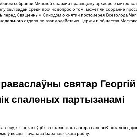
общем собрании Минской епархии правящему архиерею митропол
лу был задан среди прочих вопрос о том, может ли собрание прос
ть перед Священным Синодом о снятии протоиерея Всеволода Чап
нодального отдела по взаимодействию Церкви и общества Московс
раваслаўны святар Георгій
ік спаленых партызанамі
 лёсу, які некалі ўцёк са сталінскага лагера і аднавіў некалькі цэр
оме ў вёсцы Пачапава Баранавічскага раёну.