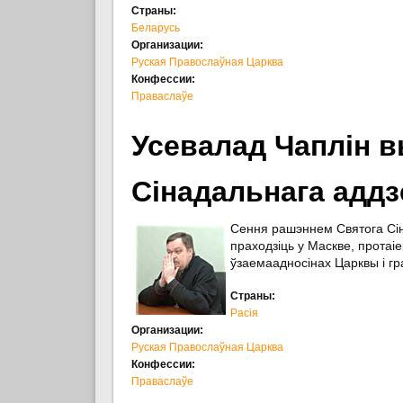
Страны:
Беларусь
Организации:
Руская Правослаўная Царква
Конфессии:
Праваслаўе
Усевалад Чаплін в
Сінадальнага аддз
Сення рашэннем Святога Сін
праходзіць у Маскве, прота
ўзаемаадносінах Царквы і гр
Страны:
Расія
Организации:
Руская Правослаўная Царква
Конфессии:
Праваслаўе