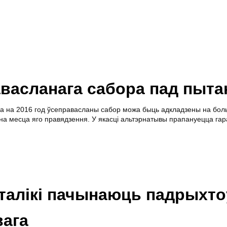
авасланага сабора пад пыт
 на 2016 год ўсеправасланы сабор можа быць адкладзены на боль
на месца яго правядзення. У якасці альтэрнатывы прапануецца гар
аталікі пачынаюць падрыхто
вага