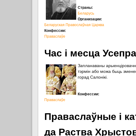
Страны:
Беларусь
Организации:
Беларуская Правослаўная Царква
Конфессии:
Праваслаўе
Час і месца Усепр
Запланаваны арыенціровачна
тэрмін або можа быць змене
горад Салонікі.
Конфессии:
Праваслаўе
Праваслаўные і к
да Раства Хрысто