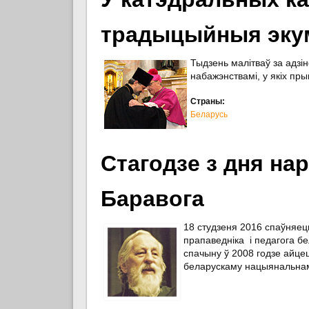
традыцыйныя эку
Тыдзень малітваў за адзі
набажэнствамі, у якіх пры
Страны:
Беларусь
Стагодзе з дня нар
Баравога
18 студзеня 2016 спаўняец
прапаведніка і педагога бе
спачыну ў 2008 годзе айцец
беларускаму нацыянальнам