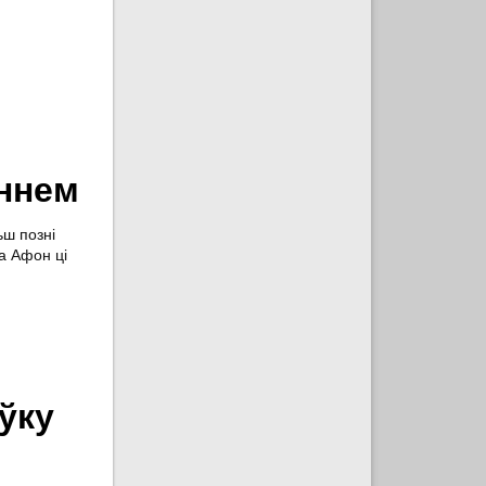
аннем
ш позні
а Афон ці
ўку