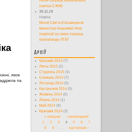
Лепін супраць Каліноўскага
(запісы ў ЖЖ)
30.11.19
Навіна
Мінскі Свята-Елісавецінскі
манастыр ініцыяваў збор
подпісаў за закон супраць
прапаганды ЛГБТ
іка
Архіў
Красавік 2015
(7)
Люты 2015
(2)
Студзень 2015
(3)
энні, якое
Снежань 2014
(7)
 аддзела па
Лістапад 2014
(5)
Кастрычнік 2014
(5)
Жнівень 2014
(6)
Ліпень 2014
(1)
Май 2014
(9)
Красавік 2014
(3)
« першая
‹ папярэдняя
Старонкі
1
2
3
4
5
6
7
8
9
…
наступная ›