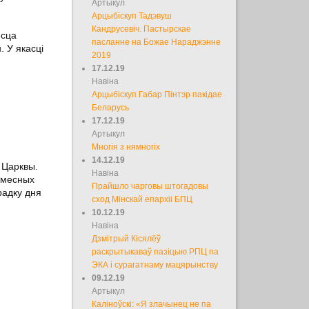
Артыкул
Арцыбіскуп Тадэвуш
Кандрусевіч. Пастырскае
есца
пасланне на Божае Нараджэнне
 У якасці
2019
17.12.19
Навіна
Арцыбіскуп Габар Пінтэр пакідае
Беларусь
17.12.19
Артыкул
Многія з нямногіх
14.12.19
 Царквы.
Навіна
амесных
Прайшло чарговы штогадовы
радку дня
сход Мінскай епархіі БПЦ
10.12.19
Навіна
Дзмітрый Кісялёў
раскрытыкаваў пазіцыю РПЦ па
ЭКА і сурагатнаму мацярынству
09.12.19
Артыкул
Каліноўскі: «Я злачынец не па