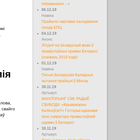
перакананні ...»
06.12.19
Навіна
Прайшло чарговае паседжанне
сіноду БПЦ
ымі
04.12.19
.
Анонс
Літургіі на беларускай мове ў
праваслаўных храмах Беларусі
(снежань 2019 года)
01.12.19
Навіна
лія
Пятыя Беларускія Калядныя
чытання прайшлі ў Мінску
30.11.19
Артыкул
МАНІТОРЫНГ СМІ: РАДЫЁ
слова,
СВАБОДА: «Крыважэрны
 свайго
Каліноўскі?» Гісторык адказвае
ваў
прэс-сакратару праваслаўнай
царквы ў Беларусі
30.11.19
Артыкул