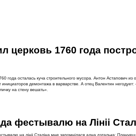
л церковь 1760 года постр
60 года осталась куча строительного мусора. Антон Астапович из
 инициаторов демонтажа в варварстве. А отец Валентин негодует:
личку на стену вешать».
да фестывалю на Лініі Стал
стывалю на лініі Сталіна мне запомнілася адна дэталька: Плануец