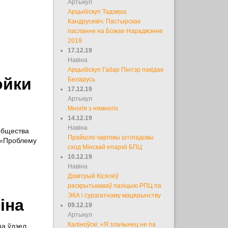
Артыкул
Арцыбіскуп Тадэвуш
Кандрусевіч. Пастырскае
пасланне на Божае Нараджэнне
2019
17.12.19
Навіна
Арцыбіскуп Габар Пінтэр пакідае
ойки
Беларусь
17.12.19
Артыкул
Многія з нямногіх
14.12.19
Навіна
 общества
Прайшло чарговы штогадовы
 «Проблему
сход Мінскай епархіі БПЦ
10.12.19
Навіна
Дзмітрый Кісялёў
раскрытыкаваў пазіцыю РПЦ па
ЭКА і сурагатнаму мацярынству
іна
09.12.19
Артыкул
Каліноўскі: «Я злачынец не па
ца ўдзел