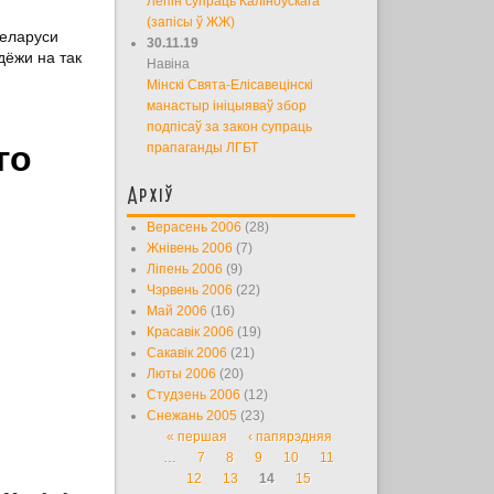
Лепін супраць Каліноўскага
(запісы ў ЖЖ)
Беларуси
30.11.19
дёжи на так
Навіна
Мінскі Свята-Елісавецінскі
манастыр ініцыяваў збор
подпісаў за закон супраць
го
прапаганды ЛГБТ
Архіў
Верасень 2006
(28)
Жнівень 2006
(7)
Ліпень 2006
(9)
Чэрвень 2006
(22)
Май 2006
(16)
Красавік 2006
(19)
Сакавік 2006
(21)
Люты 2006
(20)
Студзень 2006
(12)
Снежань 2005
(23)
« першая
‹ папярэдняя
Старонкі
…
7
8
9
10
11
12
13
14
15