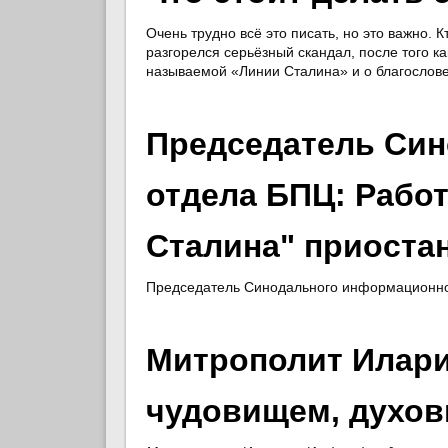
Очень трудно всё это писать, но это важно. К
разгорелся серьёзный скандал, после того к
называемой «Линии Сталина» и о благослове
Председатель Си
отдела БПЦ: Работ
Сталина" приоста
Председатель Синодального информационног
Митрополит Илари
чудовищем, духо