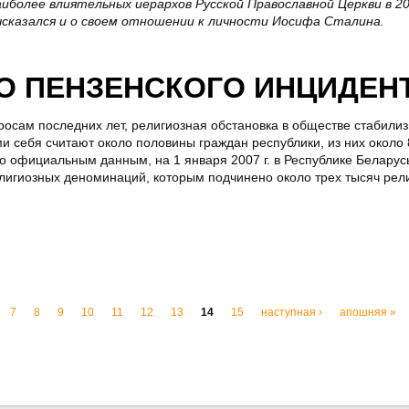
иболее влиятельных иерархов Русской Православной Церкви в 20
ысказался и о своем отношении к личности Иосифа Сталина.
О ПЕНЗЕНСКОГО ИНЦИДЕН
просам последних лет, религиозная обстановка в обществе стабили
 себя считают около половины граждан республики, из них около
о официальным данным, на 1 января 2007 г. в Республике Беларус
лигиозных деноминаций, которым подчинено около трех тысяч рел
7
8
9
10
11
12
13
14
15
наступная ›
апошняя »