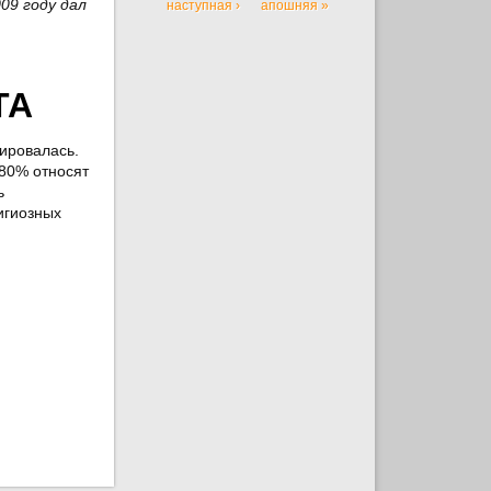
09 году дал
наступная ›
апошняя »
ТА
зировалась.
 80% относят
ь
игиозных