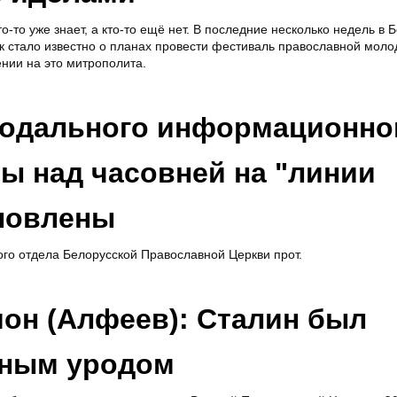
то-то уже знает, а кто-то ещё нет. В последние несколько недель в 
ак стало известно о планах провести фестиваль православной моло
нии на это митрополита.
нодального информационно
ы над часовней на "линии
новлены
о отдела Белорусской Православной Церкви прот.
он (Алфеев): Сталин был
вным уродом