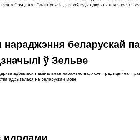
скапа Слуцкага і Салігорскага, які заўседы адкрыты для зносін і ве
ня нараджэння беларускай па
значылі ў Зельве
царкве адбылася памінальнае набажэнства, якое традыцыйна пра
ства адбывалася на беларускай мове.
с идолами