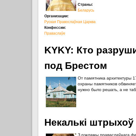
Страны:
Беларусь
Организации:
Руская Правослаўная Царква
Конфессии:
Праваслаўе
KYKY: Кто разруши
под Брестом
От памятника архитектуры 17
охраны памятников обвиняет
нужно было решать, а не таб
Некалькі штрыхоў 
З рэкламы праваслаўнага фе