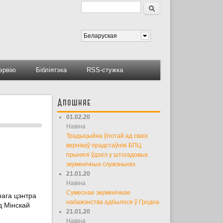
Пошук
Форма пошуку
Беларуская
тэрвію
Бібліятэка
RSS-стужка
Апошняе
01.02.20
Навіна
Традыцыйна ўпотай ад сваіх
вернікаў прадстаўнікі БПЦ
прынялі ўдзел у штогадовых
экуменічных служэньнях
21.01.20
Навіна
Сумеснае экуменічнае
нага цэнтра
набажэнства адбылося ў Гродна
д Мінскай
21.01.20
Навіна