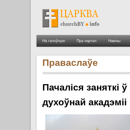
На галоўную
Пра партал
Навіны
Праваслаўе
Пачаліся заняткі 
духоўнай акадэміі