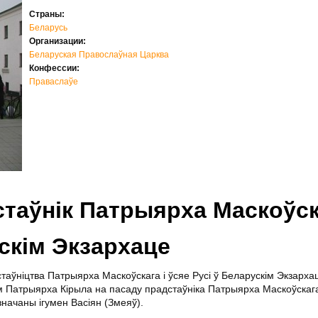
Страны:
Беларусь
Организации:
Беларуская Правослаўная Царква
Конфессии:
Праваслаўе
таўнік Патрыярха Маскоўска
ускім Экзархаце
таўніцтва Патрыярха Маскоўскага і ўсяе Русі ў Беларускім Экзархаце
м Патрыярха Кірыла на пасаду прадстаўніка Патрыярха Маскоўскага 
начаны ігумен Васіян (Змеяў).