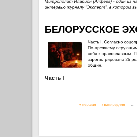
Митрополит Иларион (Алфеев) - один из на
интервью журналу "Эксперт", в котором в
БЕЛОРУССКОЕ ЭХ
Часть I. Согласно соцо
По-прежнему верующими
себя к православным. П
зарегистрировано 25 ре
общин.
Часть I
« першая
‹ папярэдняя
…
Старонкі