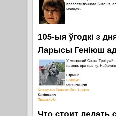
праасвяшчэннага Антонія, епі
моладзь.
105-ыя ўгодкі з д
Ларысы Геніюш ад
У мясцовай Свята-Троіцкай 
памяць пра паэтку. Набажэн
Страны:
Беларусь
Организации:
Беларуская Правослаўная Царква
Конфессии:
Праваслаўе
Что стоит делать 