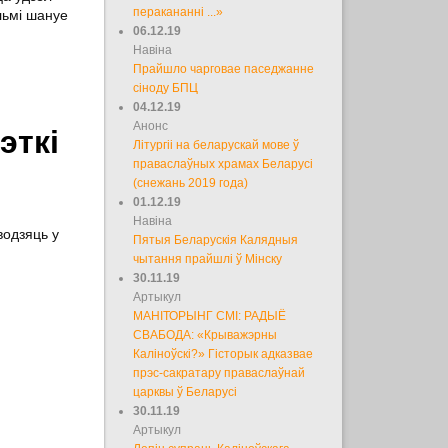
перакананні ...»
льмі шануе
06.12.19
Навіна
Прайшло чарговае паседжанне
сіноду БПЦ
04.12.19
Анонс
эткі
Літургіі на беларускай мове ў
праваслаўных храмах Беларусі
(снежань 2019 года)
01.12.19
Навіна
водзяць у
Пятыя Беларускія Калядныя
чытання прайшлі ў Мінску
30.11.19
Артыкул
МАНІТОРЫНГ СМІ: РАДЫЁ
СВАБОДА: «Крыважэрны
Каліноўскі?» Гісторык адказвае
прэс-сакратару праваслаўнай
царквы ў Беларусі
30.11.19
Артыкул