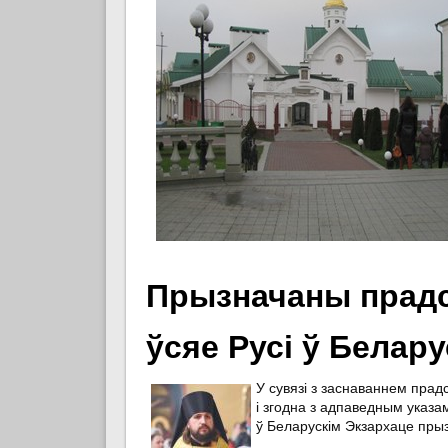
Прызначаны прадс
ўсяе Русі ў Белар
У сувязі з заснаваннем прадс
і згодна з адпаведным указа
ў Беларускім Экзархаце прыз