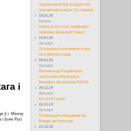
Тыдзень малітваў за адзінства
хрысціянаў пачаўся 18 студзеня
15.01.20
Казань
Навошта Бог стаў чалавекам?
Адказвае мітрапаліт Павел.
15.01.20
Артыкул
Осторожный пессимизм: итоги
католического года
06.01.20
Артыкул
Пасланне да Ражджаства
Хрыстовага мітрапаліта
Мінскага і Заслаўскага ПАЎЛА
га і
26.12.19
Артыкул
Кто хотел унии?
26.12.19
Артыкул
 ў г. Мінску
Патриаршее обращение на
і ўсяе Русі
Рождество Христово
21.12.19