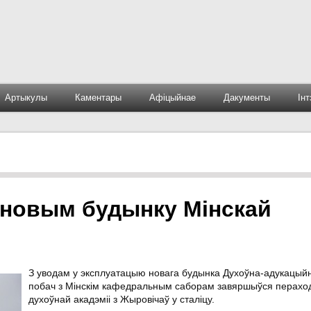
Артыкулы
Каментары
Афіцыйнае
Дакументы
Ін
ў новым будынку Мінскай
З уводам у эксплуатацыю новага будынка Духоўна-адукацый
побач з Мінскім кафедральным саборам завяршыўся перахо
духоўнай акадэміі з Жыровічаў у сталіцу.