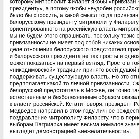
которому митрополит Филарет якобы «привязан 
президенту», а потому якобы неудобен российск
было бы спросить, а какой смысл тогда привязан
белорусскому президенту митрополиту Филарет
ориентированного на российскую власть митроп
мы не будем этого спрашивать, поскольку тезис 
привязанности не имеет под собой никаких осно
деле отношения белорусского предстоятеля пра
и белорусского президента не так просты и одноз
может показаться на первый взгляд. Просто в то
«никодимовской» традиции принято всей душой 
поддерживать существующую власть. Но это от
предполагает какой-то личной привязанности. 
белорусский предстоятель в Москве, он точно т
естественным и безболезненным образом оказал
к власти российской. Кстати говоря, президент 
Медведев направил в этом году личное рождест
поздравление митрополиту Филарету, что в пери
выборам Патриарха имеет весьма немалое значе
выглядит демонстрацией «нежелательности».