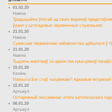
01.02.20
Навіна
Традыцыйна ўпотай ад сваіх вернікаў прадстаўнік
ўдзел у штогадовых экуменічных служэньнях
21.01.20
Навіна
Сумеснае экуменічнае набажэнства адбылося ў Г
21.01.20
Навіна
Тыдзень малітваў за адзінства хрысціянаў пачаўс
15.01.20
Казань
Навошта Бог стаў чалавекам? Адказвае мітрапалі
15.01.20
Артыкул
Осторожный пессимизм: итоги католического год
06.01.20
Артыкул