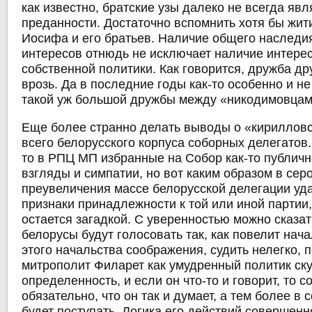
как известно, братские узы далеко не всегда яв
преданности. Достаточно вспомнить хотя бы жит
Иосифа и его братьев. Наличие общего наследи
интересов отнюдь не исключает наличие интерес
собственной политики. Как говорится, дружба др
врозь. Да в последние годы как-то особенно и н
такой уж большой дружбы между «никодимовцам
Еще более странно делать выводы о «кириллов
всего белорусского корпуса соборных делегатов.
то в РПЦ МП избранные на Собор как-то публичн
взгляды и симпатии, но вот каким образом в сер
преувеличения массе белорусской делегации уд
признаки принадлежности к той или иной партии,
остается загадкой. С уверенностью можно сказат
белорусы будут голосовать так, как повелит нача
этого начальства соображения, судить нелегко, 
митрополит Филарет как умудренный политик ск
определенность, и если он что-то и говорит, то с
обязательно, что он так и думает, а тем более в 
будет поступать. Логика его действий совершенн