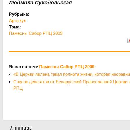
Людмила Суходольская
Рубрыка:
Артыкул
Тэма:
Памесны Сабор РПЦ 2009
Яшчэ па тэме
Памесны Сабор РПЦ 2009
:
«В Церкви явлена такая полнота жизни, которая несравн
Список делегатов от Беларусской Православной Церкви
РПЦ
Апошняе