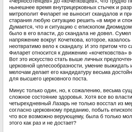
«черносотенцев» до «кочетковцев», что трудно п
нынешнее время внутрицерковных стычек и раз
митрополит Филарет не выносит скандалов и при
старания любую ситуацию решить «в мире и спо
Думается, что и ситуацию с епископом Диомидом 
было в его власти, до скандала не довел. Сумел
напряжение вокруг Кочеткова, которое, казалось
неотвратимо вело к скандалу. И это притом что 
Филарет относится к движению «кочетковства» в
Вот это искусство стать выше личных предпочте
церковной целесообразности, умение выжидать и
мелочам делает его кандидатуру весьма достой
для высшего церковного поста.
Минус только один, но, к сожалению, весьма су
сложное состояние здоровья. Хотя все во власт
четырехдневный Лазарь не только восстал из мер
согласно церковному преданию, побыть епископо
что все возможно верующему, была б только мол
этого как раз и не достает?