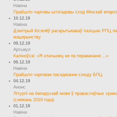
Навіна
Прайшло чарговы штогадовы сход Мінскай епархі
10.12.19
Навіна
Дзмітрый Кісялёў раскрытыкаваў пазіцыю РПЦ па
мацярынству
09.12.19
Артыкул
Каліноўскі: «Я злачынец не па перакананні ...»
06.12.19
Навіна
Прайшло чарговае паседжанне сіноду БПЦ
04.12.19
Анонс
Літургіі на беларускай мове ў праваслаўных храм
(снежань 2019 года)
01.12.19
Навіна