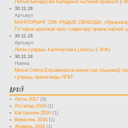
Пятыя Беларускія Калядныя чытання прайшлі ў М
30.11.19
Артыкул
МАНІТОРЫНГ СМІ: РАДЫЁ СВАБОДА: «Крыважэрн
Гісторык адказвае прэс-сакратару праваслаўнай ц
30.11.19
Артыкул
Лепін супраць Каліноўскага (запісы ў ЖЖ)
30.11.19
Навіна
Мінскі Свята-Елісавецінскі манастыр ініцыяваў зб
супраць прапаганды ЛГБТ
Архіў
Люты 2017
(5)
Лістапад 2016
(1)
Кастрычнік 2016
(1)
Верасень 2016
(1)
Жнівень 2016
(1)