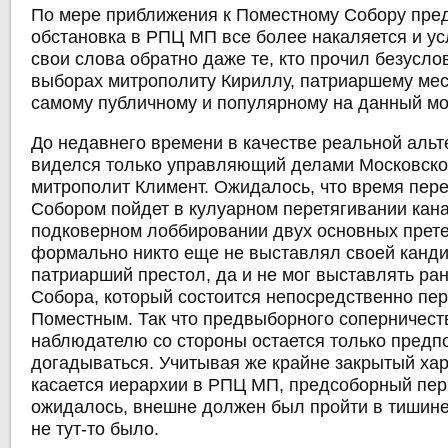
По мере приближения к Поместному Собору пр
обстановка в РПЦ МП все более накаляется и ус
свои слова обратно даже те, кто прочил безусл
выборах митрополиту Кириллу, патриаршему ме
самому публичному и популярному на данный м
До недавнего времени в качестве реальной аль
виделся только управляющий делами Московско
митрополит Климент. Ожидалось, что время пе
Собором пойдет в кулуарном перетягивании кана
подковерном лоббировании двух основных прет
формально никто еще не выставлял своей канд
патриарший престол, да и не мог выставлять ра
Собора, который состоится непосредственно пе
Поместным. Так что предвыборного соперничеств
наблюдателю со стороны остается только предп
догадываться. Учитывая же крайне закрытый хара
касается иерархии в РПЦ МП, предсоборный пер
ожидалось, внешне должен был пройти в тишине
не тут-то было.