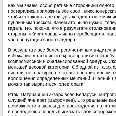
Как мы знаем, особо ретивые сторонники одного
постарались приложить все свои «миссионерские
чтобы столкнуть две фигуры кандидатов с макс
публичным треском. Зачем это было нужно, тепе
гадать. Но, похоже, что в результате столкнове
стороны. «Кирилловцы» явно переборщили, нан
урон репутации своего лидера.
В результате все более реалистичным видится ва
избежание дальнейшего кровопролития потребу
компромиссной и сбалансированной фигуры. Ско
меньшей весовой категории. Об одной из таких 
писали, но в ракурсе не столько реалистичном, с
воплощения определенных мечтаний и чаяний це
можно так выразиться, электората.
Итак, Патриарший экзарх всея Беларуси, митроп
Слуцкий Филарет (Вахромеев). Его реальные кач
возможности и шансы для восхождения на патри
в последнюю очередь высказать свои соображени