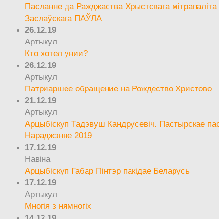
Пасланне да Ражджаства Хрыстовага мітрапаліта 
Заслаўскага ПАЎЛА
26.12.19
Артыкул
Кто хотел унии?
26.12.19
Артыкул
Патриаршее обращение на Рождество Христово
21.12.19
Артыкул
Арцыбіскуп Тадэвуш Кандрусевіч. Пастырскае па
Нараджэнне 2019
17.12.19
Навіна
Арцыбіскуп Габар Пінтэр пакідае Беларусь
17.12.19
Артыкул
Многія з нямногіх
14.12.19