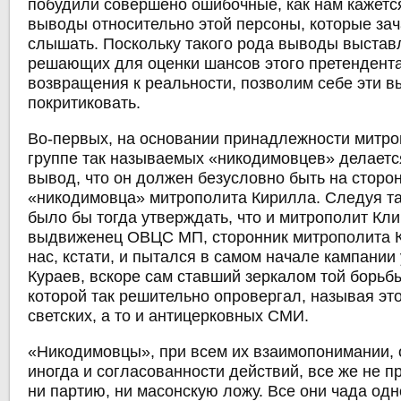
побудили совершено ошибочные, как нам кажется
выводы относительно этой персоны, которые за
слышать. Поскольку такого рода выводы выстав
решающих для оценки шансов этого претендента,
возвращения к реальности, позволим себе эти 
покритиковать.
Во-первых, на основании принадлежности митро
группе так называемых «никодимовцев» делает
вывод, что он должен безусловно быть на сторон
«никодимовца» митрополита Кирилла. Следуя та
было бы тогда утверждать, что и митрополит Кли
выдвиженец ОВЦС МП, сторонник митрополита К
нас, кстати, и пытался в самом начале кампании
Кураев, вскоре сам ставший зеркалом той борьб
которой так решительно опровергал, называя э
светских, а то и антицерковных СМИ.
«Никодимовцы», при всем их взаимопонимании, 
иногда и согласованности действий, все же не 
ни партию, ни масонскую ложу. Все они чада одн