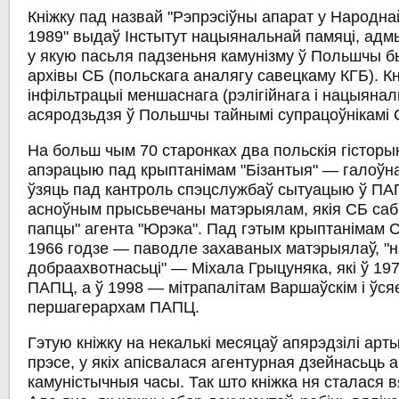
Кніжку пад назвай "Рэпрэсіўны апарат у Народн
1989" выдаў Інстытут нацыянальнай памяці, адм
у якую пасьля падзеньня камунізму ў Польшчы 
архівы СБ (польскага аналягу савецкаму КГБ). К
інфільтрацыі меншаснага (рэлігійнага і нацыянал
асяродзьдзя ў Польшчы тайнымі супрацоўнікамі 
На больш чым 70 старонках два польскія гісторы
апэрацыю пад крыптанімам "Бізантыя" — галоўн
ўзяць пад кантроль спэцслужбаў сытуацыю ў ПАП
асноўным прысьвечаны матэрыялам, якія СБ саб
папцы" агента "Юрэка". Пад гэтым крыптанімам С
1966 годзе — паводле захаваных матэрыялаў, "
добраахвотнасьці" — Міхала Грыцуняка, які ў 197
ПАПЦ, а ў 1998 — мітрапалітам Варшаўскім і ўс
першагерархам ПАПЦ.
Гэтую кніжку на некалькі месяцаў апярэдзілі арт
прэсе, у якіх апісвалася агентурная дзейнасьць 
камуністычныя часы. Так што кніжка ня сталася 