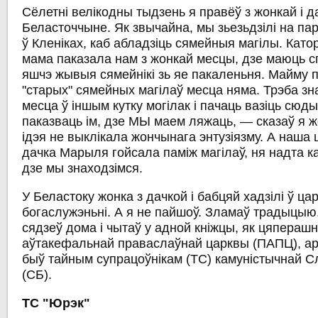
Сёлетні велікодны тыдзень я правёў з жонкай і д
Беласточчыне. Як звычайна, мы зьезьдзілі на па
ў Кленіках, каб абладзіць сямейныя магілы. Като
мама паказала нам з жонкай месцы, дзе маюць с
яшчэ жывыя сямейнікі зь яе пакаленьня. Майму 
"старых" сямейных магілаў месца няма. Трэба зн
месца ў іншым кутку могілак і пачаць вазіць сюд
паказваць ім, дзе МЫ маем ляжаць, — сказаў я ж
ідэя не выклікала жончынага энтузіязму. А наша
дачка Марыля гойсала паміж магілаў, ня надта 
дзе мы знаходзімся.
У Беластоку жонка з дачкой і бабцяй хадзілі ў ца
богаслужэньні. А я не пайшоў. Зламаў традыцыю.
сядзеў дома і чытаў у адной кніжцы, як цяперашн
аўтакефальнай праваслаўнай царквы (ПАПЦ), арх
быў тайным супрацоўнікам (ТС) камуністычнай С
(СБ).
ТС "Юрэк"