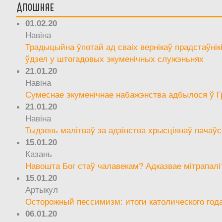
Апошняе
01.02.20
Навіна
Традыцыйна ўпотай ад сваіх вернікаў прадстаўнік
ўдзел у штогадовых экуменічных служэньнях
21.01.20
Навіна
Сумеснае экуменічнае набажэнства адбылося ў Г
21.01.20
Навіна
Тыдзень малітваў за адзінства хрысціянаў пачаўс
15.01.20
Казань
Навошта Бог стаў чалавекам? Адказвае мітрапалі
15.01.20
Артыкул
Осторожный пессимизм: итоги католического год
06.01.20