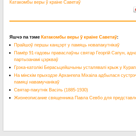
Катакомбы веры ў краіне Саветаў
Яшчэ па тэме
Катакомбы веры ў краіне Саветаў
:
Прайшоў першы канцэрт у памяць новапакутнікаў
Памёр 91-гадовы праваслаўны святар Георгій Сапун, адн
партызанамі цэркваў
Грэка-католікі Берасьцейшчыны усталявалі крыж у Курапа
На мінскім прыходзе Архангела Міхаіла адбылася сустрэ
памяці навамучанікаў
Святар-пакутнік Васіль (1885-1930)
Жизнеописание священника Павла Севбо для представл