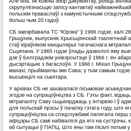
Але яна, як кожны збор дакумэнтаў, робіць вялік
скрупулёзнасьцю запісу кантактаў найважнейшай
польскім праваслаўі з камуністычнымі спэцслужб
больш чым 20 гадоў.
СБ завэрбавала ТС "Юрэка" ў 1966 годзе, калі 2
Грыцуняк, выпускнік Хрысьціянскай тэалягічнай а
стаў кіраўніком канцылярыі тагачаснага мітрапа
Сьцяпана. У 1965 годзе ўлады дазволілі яму вы
дзе ў Бялградзкім унівэрсытэце ў 1966 г. ён аба
дысэртацыю з багаслоўя. У 1966 г. Міхал Грыцун
манахі, прыймаючы імя Сава; у тым самым годзе
высьвяцілі на сьвятара.
У архівах СБ не захавалася пісьмовае асьведча
згодзе на супрацоўніцтва з СБ. Гэты факт, відаць
мітрапаліту Саву сьцьвярджаць у інтэрвію і ў а
для польскай прэсы ў пачатку гэтага году, што я
супрацоўніцтва са спэцслужбамі палягала перш з
афіцэры СБ самі набіваліся да яго на сустрэчы, к
аб сытуацыі ў ПАПЦ. Што яны там пісалі потым у