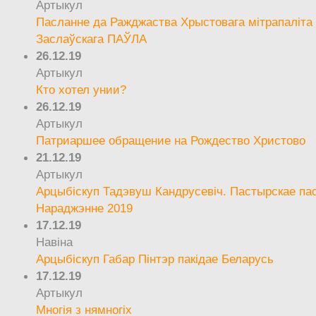
Артыкул
Пасланне да Ражджаства Хрыстовага мітрапаліта 
Заслаўскага ПАЎЛА
26.12.19
Артыкул
Кто хотел унии?
26.12.19
Артыкул
Патриаршее обращение на Рождество Христово
21.12.19
Артыкул
Арцыбіскуп Тадэвуш Кандрусевіч. Пастырскае па
Нараджэнне 2019
17.12.19
Навіна
Арцыбіскуп Габар Пінтэр пакідае Беларусь
17.12.19
Артыкул
Многія з нямногіх