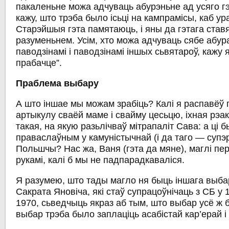
пакаленьне можа адчуваць абурэньне ад усяго гэ
кажу, што трэба было ісьці на кампрамісы, каб ур
Старэйшыя гэта памятаюць, і яны да гэтага ста
разуменьнем. Усім, хто можа адчуваць сябе абур
паводзінамі і паводзінамі іншых сьвятароў, кажу я
прабачце”.
Праблема выбару
А што іншае мы можам зрабіць? Калі я распавёў 
артыкулу сваёй маме і свайму цесьцю, іхная рэа
такая, на якую разьлічваў мітрапаліт Сава: а ці 
праваслаўным у камуністычнай (і да таго — супэ
Польшчы? Нас жа, Ваня (гэта да мяне), маглі п
рукамі, калі б мы не падпарадкаваліся.
Я разумею, што тады магло ня быць іншага выба
Сакрата Яновіча, які стаў супрацоўнічаць з СБ у 1
1970, сьведчыць якраз аб тым, што выбар усё ж бы
выбар трэба было заплаціць асабістай кар’ерай 