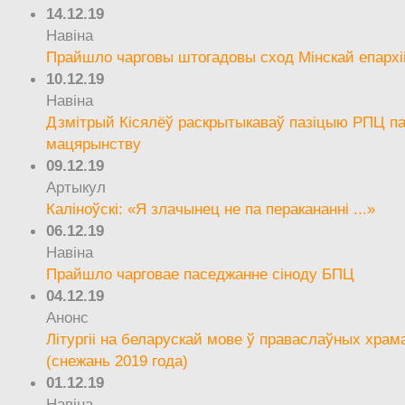
14.12.19
Навіна
Прайшло чарговы штогадовы сход Мінскай епархі
10.12.19
Навіна
Дзмітрый Кісялёў раскрытыкаваў пазіцыю РПЦ па
мацярынству
09.12.19
Артыкул
Каліноўскі: «Я злачынец не па перакананні ...»
06.12.19
Навіна
Прайшло чарговае паседжанне сіноду БПЦ
04.12.19
Анонс
Літургіі на беларускай мове ў праваслаўных храм
(снежань 2019 года)
01.12.19
Навіна