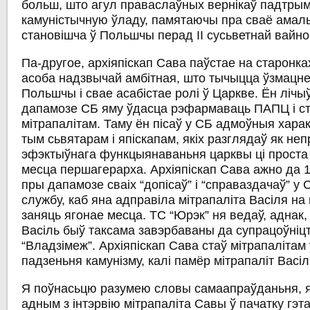
больш, што агул праваслаўных вернікаў падтрым
камуністычную ўладу, памятаючы пра сваё амал
становішча ў Польшчы перад ІІ сусьветнай вайно
Па-другое, архіяпіскап Сава паўстае на старонка
асоба надзвычай амбітная, што тычыцца ўзмацн
Польшчы і свае асабістае ролі ў Царкве. Ён лічы
дапамозе СБ яму ўдасца рэфармаваць ПАПЦ і ст
мітрапалітам. Таму ён пісаў у СБ адмоўныя харак
тым сьвятарам і япіскапам, якіх разглядаў як н
эфэктыўнага функцыянаваньня царквы ці проста 
месца першагерарха. Архіяпіскап Сава ажно да 1
пры дапамозе сваіх “допісаў” і “справаздачаў” у 
службу, каб яна адправіла мітрапаліта Васіля на 
заняць ягонае месца. ТС “Юрэк” ня ведаў, аднак,
Васіль быў таксама завэрбаваны да супрацоўніцт
“Владзімеж”. Архіяпіскап Сава стаў мітрапалітам
падзеньня камунізму, калі памёр мітрапаліт Васіл
Я поўнасьцю разумею словы самаапраўданьня, як
адным з інтэрвію мітрапаліта Савы ў пачатку гэт