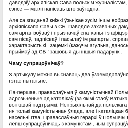
даводзіў архіяпіскап Сава польскім журналістам,
сэнсе — маглі напісаць што заўгодна.
Але са згаданай кніжкі ўзьнікае зусім іншы вобра
архіяпіскапа Савы з СБ. Паводле захаваных даку
сам арганізоўваў і прызначаў спатканьні з афіцэ
сам пісаў, падпісваў і пасылаў ім рапарты, справ
характарыстыкі і зацемкі (кажучы агульна, даносы)
прыймаў ад СБ грашовыя ды іншыя падарункі.
Чаму супрацоўнічаў?
З артыкулу можна выснаваць два ўзаемадапаўн
гэтае пытаньне.
Па-першае, праваслаўныя ў камуністычнай Поль
адрозьненьне ад католікаў (за якімі стаяў Ватыкан
вонкавай падтрымкі. Непрыхільнай да польскаг
ня толькі камуністычная ўлада, але і каталіцкая
насельніцтва. Праваслаўныя герархі ў Польшчы
лепш супрацоўнічаць з камуністамі, чым супраціў