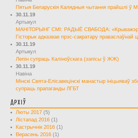
Пятыя Беларускія Калядныя чытання прайшлі ў М
30.11.19
Артыкул
МАНІТОРЫНГ СМІ: РАДЫЁ СВАБОДА: «Крыважэрн
Гісторык адказвае прэс-сакратару праваслаўнай ц
30.11.19
Артыкул
Лепін супраць Каліноўскага (запісы ў ЖЖ)
30.11.19
Навіна
Мінскі Свята-Елісавецінскі манастыр ініцыяваў зб
супраць прапаганды ЛГБТ
Архіў
Люты 2017
(5)
Лістапад 2016
(1)
Кастрычнік 2016
(1)
Верасень 2016
(1)