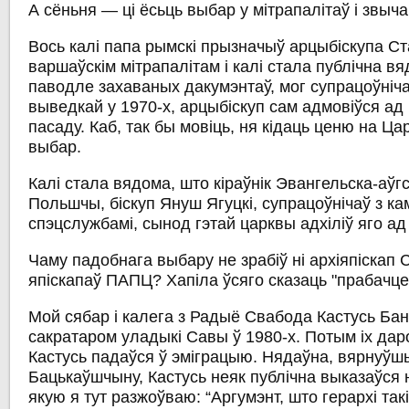
А сёньня — ці ёсьць выбар у мітрапалітаў і звыч
Вось калі папа рымскі прызначыў арцыбіскупа Ст
варшаўскім мітрапалітам і калі стала публічна вя
паводле захаваных дакумэнтаў, мог супрацоўніча
выведкай у 1970-х, арцыбіскуп сам адмовіўся ад 
пасаду. Каб, так бы мовіць, ня кідаць ценю на Цар
выбар.
Калі стала вядома, што кіраўнік Эвангельска-аўг
Польшчы, біскуп Януш Ягуцкі, супрацоўнічаў з к
спэцслужбамі, сынод гэтай царквы адхіліў яго ад
Чаму падобнага выбару не зрабіў ні архіяпіскап 
япіскапаў ПАПЦ? Хапіла ўсяго сказаць "прабачце
Мой сябар і калега з Радыё Свабода Кастусь Ба
сакратаром уладыкі Савы ў 1980-х. Потым іх дар
Кастусь падаўся ў эміграцыю. Нядаўна, вярнуўш
Бацькаўшчыну, Кастусь неяк публічна выказаўся н
якую я тут разжоўваю: “Аргумэнт, што герархі та