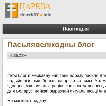
Навігацыя
Пасьлявелікодны блог
20.05.2009
Гэты блог я меркаваў напісаць адразу пасьля Вя
падыйшлі іншыя, больш напорыстыя тэмы. А тэма
здаецца, ужо пачала траціць сваю актуальнасьц
для Беларусі нейкай выразнай актуальнасьці ян
На магілах продкаў