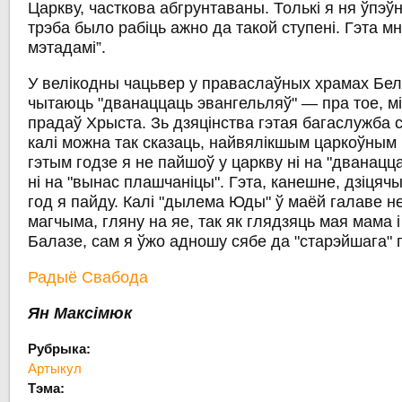
Царкву, часткова абгрунтаваны. Толькі я ня ўпэў
трэба было рабіць ажно да такой ступені. Гэта 
мэтадамі”.
У велікодны чацьвер у праваслаўных храмах Бе
чытаюць "дванаццаць эвангельляў" — пра тое, м
прадаў Хрыста. Зь дзяцінства гэтая багаслужба 
калі можна так сказаць, найвялікшым царкоўным
гэтым годзе я не пайшоў у царкву ні на "дванацц
ні на "вынас плашчаніцы". Гэта, канешне, дзіцяч
год я пайду. Калі "дылема Юды" ў маёй галаве не
магчыма, гляну на яе, так як глядзяць мая мама і
Балазе, сам я ўжо адношу сябе да "старэйшага" 
Радыё Свабода
Ян Максімюк
Рубрыка:
Артыкул
Тэма: