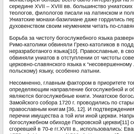
середине XVII – XVIII вв. большинство униатских
теологов, филологов писали на латинском и пол
Униатские монахи-базилиане даже гордились п
духовенством своим неумением читать по-славянс
Борьба за чистоту богослужебного языка развер
Римо-католики обвиняли Греко-католиков в под
неразработаного языка[10]. Православные, в св
обвиняли униатов в отступлении от чистоты сов
церковно-славянского языка к “несовершенному л
польскому) языку, особенно латыни.
Несомненно, главным фактором в приоритете тог
определяющим направление богослужебной и о
являются богослужебные книги. Униатское бого
Замойского собора 1720 г. проводились по стар
православным книгам [36, 12]. И подтверждение
перечни имущества а той или иной церкви. Напр
богослужебном обиходе Покровской церкви[11] с
сгоревшей в 70-е гг.XVIII в., использовались: Ев