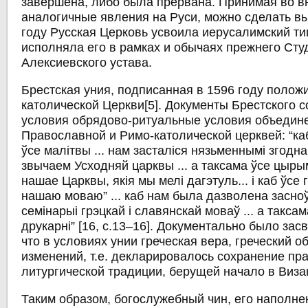
завершена, либо была прервана. Принимая во 
аналогичные явления на Руси, можно сделать вы
году Русская Церковь усвоила иерусалимский ти
исполняла его в рамках и обычаях прежнего Сту
Алексиевского устава.
Брестская уния, подписанная в 1596 году полож
католической Церкви[5]. Документы Брестского 
условия обрядово-ритуальные условия объедин
Православной и Римо-католической церквей: “ка
ўсе малітвы ... нам засталіся нязьменнымі згодн
звычаем Усходняй царквы ... а таксама ўсе цыры
нашае Царквы, якія мы мелі дагэтуль... і каб ўсе 
нашаю моваю” ... каб нам была дазволена засно
семінарыі грэцкай і славянскай моваў ... а такса
друкарні” [16, c.13–16]. Документально было зас
что в условиях унии греческая вера, греческий о
изменений, т.е. декларировалось сохранение пр
литургической традиции, берущей начало в Виза
Таким образом, богослужебный чин, его наполне