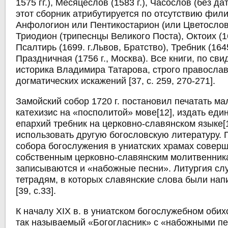
1575 гг.), Месяцеслов (1583 г.), Часослов (без д
этот сборник атрибутируется по отсутствию фили
Анфологион или Пентикостарион (или Цветослов
Триодион (трипеснцы Великого Поста), Октоих (16
Псалтирь (1699. г.Львов, Братство), Требник (16
Праздничная (1756 г., Москва). Все книги, по сви
историка Владимира Татарова, строго православ
догматических искажений [37, с. 259, 270-271].
Замойский собор 1720 г. постановил печатать ма
катехизис на «посполитой» мове[12], издать еди
епархий требник на церковно-славянском языке[1
использовать другую богословскую литературу. 
собора богослужения в униатских храмах совер
собственным церковно-славянским молитвенника
записываются и «набожные песни». Литургия сл
тетрадям, в которых славянские слова были на
[39, с.33].
К началу XIX в. в униатском богослужебном оби
так называемый «Богогласник» с «набожными пе