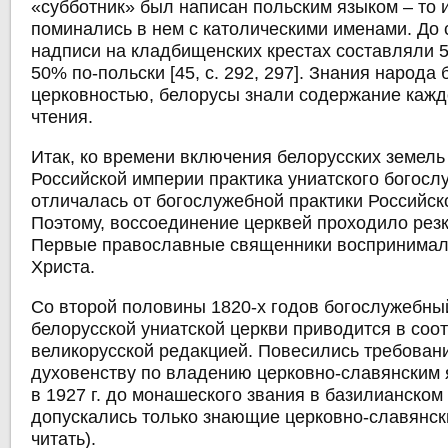
«субботник» был написан польским языком – то 
поминались в нем с католическими именами. До 
надписи на кладбищенских крестах составляли 5
50% по-польски [45, с. 292, 297]. Знания народа
церковностью, белорусы знали содержание кажд
чтения.
Итак, ко времени включения белорусских земель
Российской империи практика униатского богосл
отличалась от богослужебной практики Российск
Поэтому, воссоединение церквей проходило резк
Первые православные священники воспринимали
Христа.
Со второй половины 1820-х годов богослужебны
белорусской униатской церкви приводится в соот
великорусской редакцией. Повесились требовани
духовенству по владению церковно-славянским 
в 1927 г. до монашеского звания в базилианском
допускались только знающие церковно-славянс
читать).