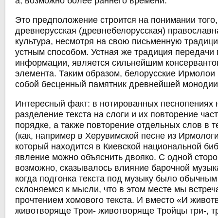
а, возможно более раннего времени.
Это предположение строится на понимании того,
древнерусская (древнебелорусская) православн
культура, несмотря на свою письменную традиц
устным способом. Устная же традиция передачи
информации, является сильнейшим консерванто
элемента. Таким образом, белорусские Ирмолои
собой бесценный памятник древнейшей монодии
Интересный факт: в нотированных песнопениях
разделение текста на слоги и их повторение час
порядке, а также повторение отдельных слов в т
(как, например в Херувимской песне из Ирмологи
который находится в Киевской национальной библ
явление можно объяснить двояко. С одной сторо
возможно, сказывалось влияние барочной музык
когда подгонка текста под музыку было обычны
склоняемся к мысли, что в этом месте мы встре
прочтением хомового текста. И вместо «И живот
животворяще Трои- животворяще Тройцы три-, тр