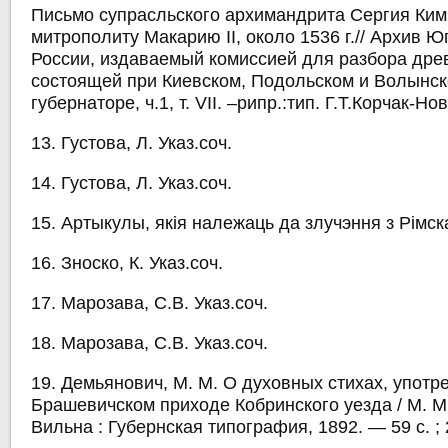
Письмо супрасльского архимандрита Сергия Ким
митрополиту Макарию II, около 1536 г.// Архив 
России, издаваемый комиссией для разбора древ
состоящей при Киевском, Подольском и Волынск
губернаторе, ч.1, т. VII. –рипр.:тип. Г.Т.Корчак-Но
13. Густова, Л. Указ.соч.
14. Густова, Л. Указ.соч.
15. Артыкулы, якія належаць да злучэння з Рімск
16. Зноско, К. Указ.соч.
17. Марозава, С.В. Указ.соч.
18. Марозава, С.В. Указ.соч.
19. Демьянович, М. М. О духовных стихах, употр
Брашевичском приходе Кобринского уезда / М. М
Вильна : Губернская типография, 1892. — 59 с. ; 