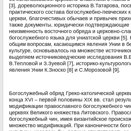
[3], дореволюционного историка В.Татарова, по
практического состава богослужебно-певческих к
церкви, благочестивых обычаев и привычек прихо
также документы, юридически подтверждающие
неизменность восточного обряда и церковно-сла
богослужебного языка для униатской церкви [5].
общим вопросам, касающимся явления Унии в б
культуре, основывалось на множестве источнико
выделяем источниковедческие исследования В.Б
В.Тепловой и З.Зуевой [7], историко-культуролог
явления Унии К.Зноско [8] и C.Морозовой [9].
Богослужебный обряд Греко-католической церкв
конца XVI – первой половины XIX вв. стал резул
модификации православного богослужебного чин
церквях Великого княжества Литовского. Право
богослужебный чин, имея византийское происхо
множество модификаций. При каноничности бог