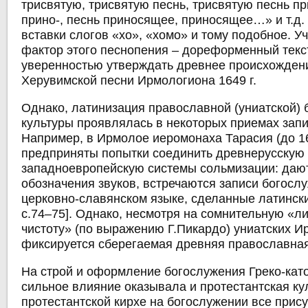
трисвятую, трисвятую песнь, трисвятую песнь при-
прино-, песнь приносящее, приносящее…» и т.д.
вставки слогов «хо», «хомо» и тому подобное. 
фактор этого песнопения – дореформенный текс
уверенностью утверждать древнее происхожден
Херувимской песни Ирмологиона 1649 г.
Однако, латинизация православной (униатской)
культуры проявлялась в некоторых приемах запис
Например, в Ирмолое иеромонаха Тарасия (до 16
предприняты попытки соединить древнерусскую
западноевропейскую системы сольмизации: даю
обозначения звуков, встречаются записи богосл
церковно-славянском языке, сделанные латински
с.74–75]. Однако, несмотря на сомнительную «л
чистоту» (по выражению Г.Пикардо) униатских И
фиксируется сберегаемая древняя православна
На строй и оформление богослужения Греко-кат
сильное влияние оказывала и протестантская ку
протестантской кирхе на богослужении все прис