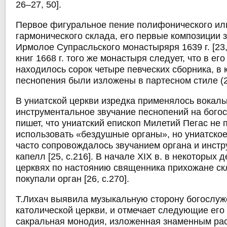
26–27, 50].
Первое фигуральное пение полифонического ил
гармонического склада, его первые композиции
Ирмолое Супрасльского монастыряря 1639 г. [23, 
книг 1668 г. того же монастыря следует, что в ег
находилось сорок четыре певческих сборника, в 
песнопения были изложены в партесном стиле (24
В униатской церкви изредка применялось вокаль
инструментальное звучание песнопений на богос
пишет, что униатский епископ Милетий Пегас не 
использовать «бездушные органы», но униатско
часто сопровождалось звучанием органа и инст
капелл [25, с.216]. В начале XIX в. в некоторых 
церквях по настоянию священника прихожане с
покупали орган [26, с.270].
Т.Лихач выявила музыкальную сторону богослуж
католической церкви, и отмечает следующие его
сакральная монодия, изложенная знаменным ра