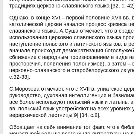
традициях церковно-славянского языка [32, с. 42]
Однако, в конце XVI – первой половине XVII вв. 
католической церкви начался процесс кризиса ц
славянского языка. А.Суша отмечает, что в сред
использования церковно-славянского языка пр
наступление польского и латинского языков, в ре
вначале происходит демократизация богослужебн
сближение с народным произношением в виде н
просторечия, появления полонизмов), а затем –
церковно-славянского и старобелорусского из уп
с.32-33].
С.Морозова отмечает, что с XVII в. униатское це
руководство, духовная интеллигенция и базили
все более используют польский язык и латынь, а 
вв. польский язык употребляют на всех уровнях 
иерархической лестницы[9] [34, с.8].
Обращает на себя внимание тот факт, что в библ
монастырей больше всего было литературы на л