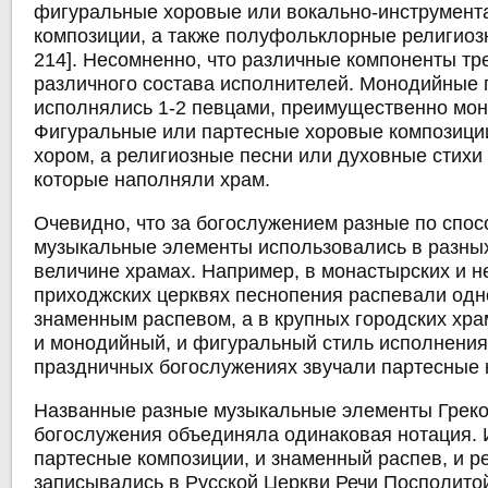
фигуральные хоровые или вокально-инструмен
композиции, а также полуфольклорные религиозн
214]. Несомненно, что различные компоненты т
различного состава исполнителей. Монодийные
исполнялись 1-2 певцами, преимущественно мон
Фигуральные или партесные хоровые композици
хором, а религиозные песни или духовные стихи
которые наполняли храм.
Очевидно, что за богослужением разные по спо
музыкальные элементы использовались в разных
величине храмах. Например, в монастырских и 
приходжских церквях песнопения распевали од
знаменным распевом, а в крупных городских хр
и монодийный, и фигуральный стиль исполнения,
праздничных богослужениях звучали партесные 
Названные разные музыкальные элементы Греко
богослужения объединяла одинаковая нотация. 
партесные композиции, и знаменный распев, и р
записывались в Русской Церкви Речи Посполитой 