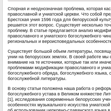
Спорная и неоднозначная проблема, которая кас
православной и униатской церкви. Что собой пр
Брестская уния 1596 года для белорусской куль
решается этот вопрос. Существует несколько точ
проблему. В статье предлагается анализ модиф
православного и униатского богослужебного чина
региональных и вероисповедальных особенност
Существует большой объем литературы, посвя
унии на белорусских землях. В своей работе мы
внимание на те источники, которые так или инач
проблемами модификации православного и униа
богослужебного обряда, богослужебного языка, 
богослужебной литературы.
В основу статьи положена наша работа о рефор
богослужебного устава в Великом княжестве Лито
[1], исследования современных белорусских учен
особенностях музыкального искусства униатской 
об использовании церковно-славянского языка в