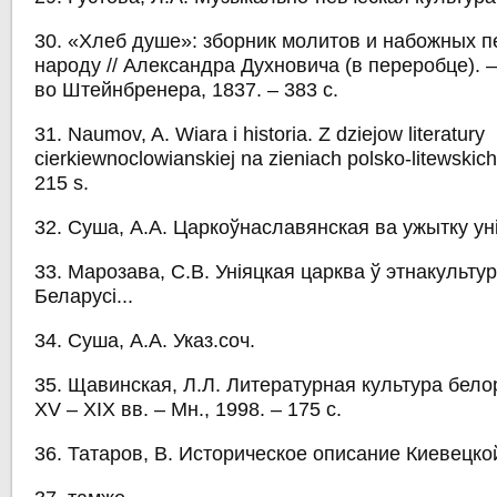
30. «Хлеб душе»: зборник молитов и набожных п
народу // Александра Духновича (в переробце). –
во Штейнбренера, 1837. – 383 с.
31. Naumov, A. Wiara i historia. Z dziejow literatury
cierkiewnoclowianskiej na zieniach polsko-litewskic
215 s.
32. Суша, А.А. Царкоўнаславянская ва ужытку уні
33. Марозава, С.В. Уніяцкая царква ў этнакульту
Беларусі...
34. Суша, А.А. Указ.соч.
35. Щавинская, Л.Л. Литературная культура бел
XV – XIX вв. – Мн., 1998. – 175 с.
36. Татаров, В. Историческое описание Киевецк