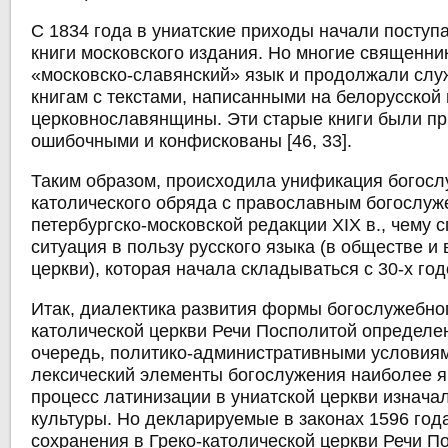
С 1834 года в униатские приходы начали поступ
книги московского издания. Но многие священни
«московско-славянский» язык и продолжали слу
книгам с текстами, написанными на белорусской
церковнославянщины. Эти старые книги были п
ошибочными и конфискованы [46, 33].
Таким образом, происходила унификация богосл
католического обряда с православным богослуж
петербургско-московской редакции XIX в., чему 
ситуация в пользу русского языка (в обществе и 
церкви), которая начала складываться с 30-х год
Итак, диалектика развития формы богослужебног
католической церкви Речи Посполитой определе
очередь, политико-административными условия
лексический элементы богослужения наиболее я
процесс латинизации в униатской церкви изнача
культуры. Но декларируемые в законах 1596 год
сохранения в Греко-католической церкви Речи П