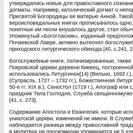
утверждались новые для православного сознани
догматы. Например, католический догмат о непо
Пресвятой Богородицы ее матерью Анной. Такой 
вероисповедальных книгах прописывалось одно,
понятные им песни внушалось другое, стал обыч
Упомянутый «Богогласник», изданный предполо
Почаевской Лавре, активно вытеснял богослужеб
приходского литургического обихода [40, с.241, 2
Богослужебные книги, латинизированные, также 
Покровской церкви деревни Киевец, построенной 
использовались Литургинон[14] (Вильно, 1692 г.)
(Супрасль, 1727 – 1732 гг.), Божественная Литург
50-е гг. XIX в.), Сеностол (1719 г.), Апограф или
праздник Тела Господня, Служба священномуче
[41, с. 273].
Содержание Апостола и Евангелия, которые исп
униатской церкви, изменений не имели. В Служе
наблюдается разница между православной тради
в молитвах на проскомидии упоминается не 5 хле