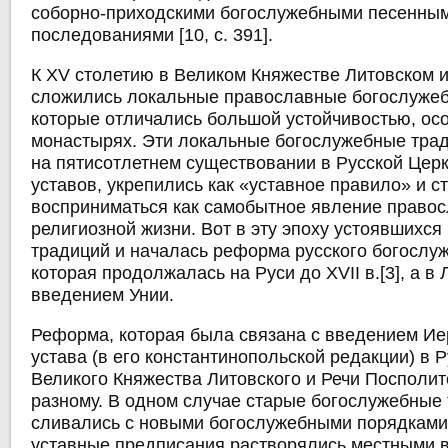
соборно-приходскими богослужебными песенны
последованиями [10, с. 391].
К XV столетию в Великом Княжестве Литовском 
сложились локальные православные богослужеб
которые отличались большой устойчивостью, ос
монастырях. Эти локальные богослужебные тра
на пятисотлетнем существовании в Русской Цер
уставов, укрепились как «уставное правило» и с
восприниматься как самобытное явление право
религиозной жизни. Вот в эту эпоху устоявшихс
традиций и началась реформа русского богослуж
которая продолжалась на Руси до XVII в.[3], а в
введением Унии.
Реформа, которая была связана с введением Ие
устава (в его константинопольской редакции) в 
Великого Княжества Литовского и Речи Посполит
разному. В одном случае старые богослужебные
сливались с новыми богослужебными порядками,
уставные предписания растворялись местными 