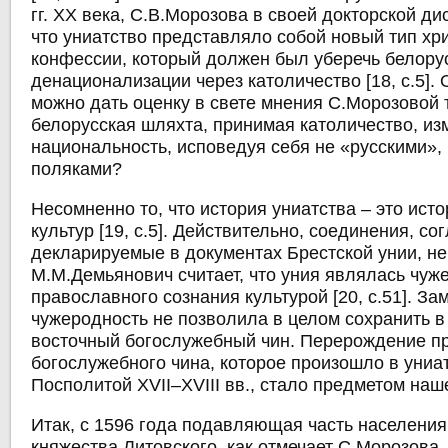
гг. ХХ века, С.В.Морозова в своей докторской ди
что униатство представляло собой новый тип хр
конфессии, который должен был уберечь белору
денационализации через католичество [18, с.5]. 
можно дать оценку в свете мнения С.Морозовой т
белорусская шляхта, принимая католичество, из
национальность, исповедуя себя не «русскими», 
поляками?
Несомненно то, что история униатства – это ист
культур [19, с.5]. Действительно, соединения, со
декларируемые в документах Брестской унии, не
М.М.Демьянович считает, что уния являлась чуж
православного сознания культурой [20, с.51]. Зам
чужеродность не позволила в целом сохранить в
восточный богослужебный чин. Перерождение п
богослужебного чина, которое произошло в униа
Посполитой XVII–XVIII вв., стало предметом наш
Итак, с 1596 года подавляющая часть населения
княжества Литовского, как отмечает С.Морозова,