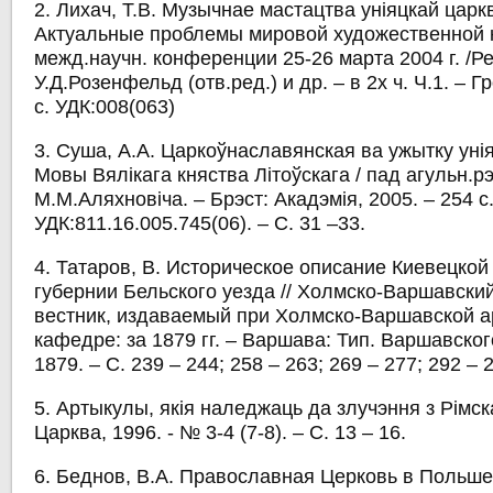
2. Лихач, Т.В. Музычнае мастацтва уніяцкай царкв
Актуальные проблемы мировой художественной 
межд.научн. конференции 25-26 марта 2004 г. /Р
У.Д.Розенфельд (отв.ред.) и др. – в 2х ч. Ч.1. – Г
с. УДК:008(063)
3. Суша, А.А. Царкоўнаславянская ва ужытку уні
Мовы Вялікага княства Літоўскага / пад агульн.рэ
М.М.Аляхновіча. – Брэст: Акадэмія, 2005. – 254 с
УДК:811.16.005.745(06). – С. 31 –33.
4. Татаров, В. Историческое описание Киевецко
губернии Бельского уезда // Холмско-Варшавск
вестник, издаваемый при Холмско-Варшавской 
кафедре: за 1879 гг. – Варшава: Тип. Варшавског
1879. – С. 239 – 244; 258 – 263; 269 – 277; 292 – 
5. Артыкулы, якія наледжаць да злучэння з Рімс
Царква, 1996. - № 3-4 (7-8). – С. 13 – 16.
6. Беднов, В.А. Православная Церковь в Польше