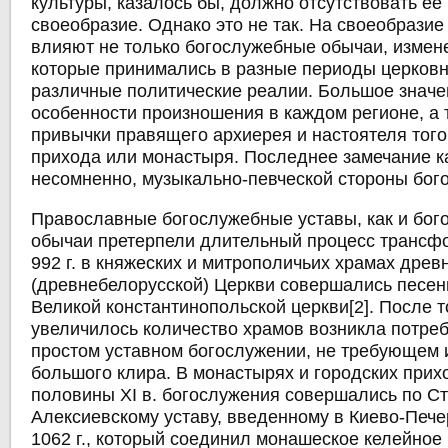
культуры, казалось бы, должно отсутствовать е
своеобразие. Однако это не так. На своеобрази
влияют не только богослужебные обычаи, измене
которые принимались в разные периоды церковно
различные политические реалии. Большое знач
особенности произношения в каждом регионе, а 
привычки правящего архиерея и настоятеля того
прихода или монастыря. Последнее замечание к
несомненно, музыкально-певческой стороны бог
Православные богослужебные уставы, как и бо
обычаи претерпели длительный процесс трансфо
992 г. в княжеских и митрополичьих храмах древ
(древнебелорусской) Церкви совершались песе
Великой константинопольской церкви[2]. После то
увеличилось количество храмов возникла потреб
простом уставном богослужении, не требующем 
большого клира. В монастырях и городских прих
половины XI в. богослужения совершались по Ст
Алексиевскому уставу, введенному в Киево-Пече
1062 г., который соединил монашеское келейное