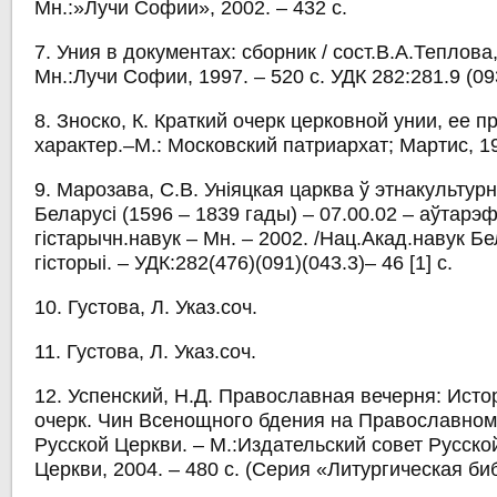
Мн.:»Лучи Софии», 2002. – 432 с.
7. Уния в документах: сборник / сост.В.А.Теплова,
Мн.:Лучи Софии, 1997. – 520 с. УДК 282:281.9 (09
8. Зноско, К. Краткий очерк церковной унии, ее 
характер.–М.: Московский патриархат; Мартис, 19
9. Марозава, С.В. Уніяцкая царква ў этнакультур
Беларусі (1596 ­– 1839 гады) – 07.00.02 – аўтарэф
гістарычн.навук – Мн. – 2002. /Нац.Акад.навук Бел
гісторыі. – УДК:282(476)(091)(043.3)– 46 [1] с.
10. Густова, Л. Указ.соч.
11. Густова, Л. Указ.соч.
12. Успенский, Н.Д. Православная вечерня: Исто
очерк. Чин Всенощного бдения на Православном
Русской Церкви. – М.:Издательский совет Русск
Церкви, 2004. – 480 с. (Серия «Литургическая би