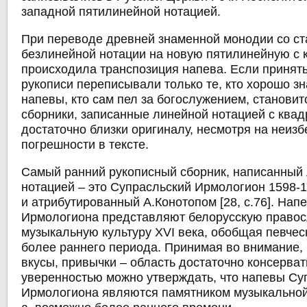
западной пятилинейной нотацией.
При переводе древней знаменной монодии со ст
безлинейной нотации на новую пятилинейную с 
происходила транспозиция напева. Если принять
рукописи переписывали только те, кто хорошо зн
напевы, кто сам пел за богослужением, становитс
сборники, записанные линейной нотацией с квад
достаточно близки оригиналу, несмотря на неиз
погрешности в тексте.
Самый ранний рукописный сборник, написанный
нотацией – это Супрасльский Ирмологион 1598-1
и атрибутированный А.Конотопом [28, с.76]. Нап
Ирмологиона представляют белорусскую правос
музыкальную культуру XVI века, обобщая певчес
более раннего периода. Принимая во внимание,
вкусы, привычки – область достаточно консерват
уверенностью можно утверждать, что напевы Су
Ирмологиона являются памятником музыкальной 