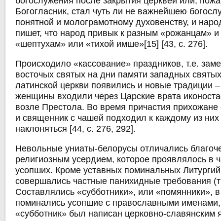
богослужения после закрытия церквей или, пожа
Богогласник, стал чуть ли не важнейшею богосл
понятной и молограмотному духовенству, и народ
пишет, что народ привык к разным «рожанцам» и
«шептухам» или «тихой имше»[15] [43, с. 276].
Происходило «кассование» праздников, т.е. зам
восточых святых на дни памяти западных святы
латинской церкви появились и новые традиции –
женщины входили через Царские врата иконоста
возле Престола. Во время причастия прихожане 
и священник с чашей подходил к каждому из них
наклоняться [44, с. 276, 292].
Невольные униаты-белорусы отличались благоч
религиозным усердием, которое проявлялось в 
усопших. Кроме уставных поминальных Литургий
совершались частные панихидные требования (т
Составлялись «субботники», или «помянники», в
поминались усопшие с православными именами,
«субботник» был написан церковно-славянским 