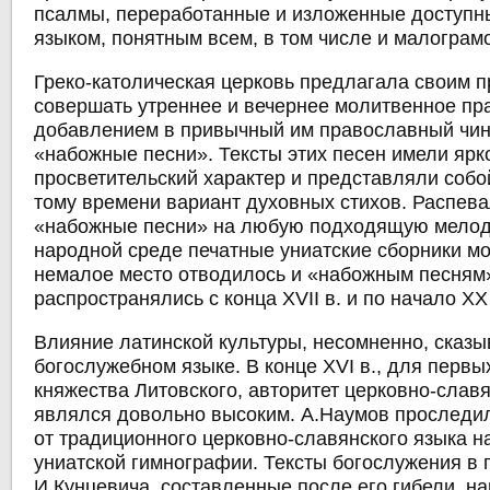
псалмы, переработанные и изложенные доступ
языком, понятным всем, в том числе и малограм
Греко-католическая церковь предлагала своим 
совершать утреннее и вечернее молитвенное пр
добавлением в привычный им православный чин
«набожные песни». Тексты этих песен имели яр
просветительский характер и представляли соб
тому времени вариант духовных стихов. Распева
«набожные песни» на любую подходящую мелод
народной среде печатные униатские сборники мо
немалое место отводилось и «набожным песням
распространялись с конца XVII в. и по начало ХХ в
Влияние латинской культуры, несомненно, сказы
богослужебном языке. В конце XVI в., для первы
княжества Литовского, авторитет церковно-слав
являлся довольно высоким. А.Наумов проследил
от традиционного церковно-славянского языка н
униатской гимнографии. Тексты богослужения в 
И.Кунцевича, составленные после его гибели, н