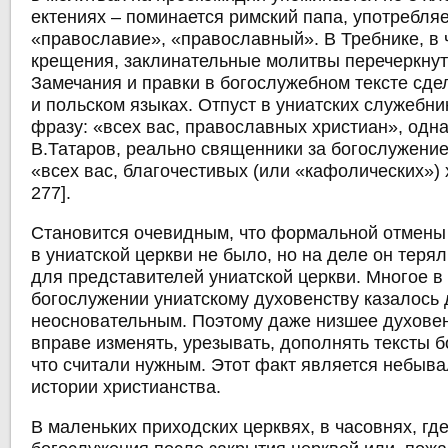
ектениях – поминается римский папа, употребля
«православие», «православный». В Требнике, в 
крещения, заклинательные молитвы перечеркнут
Замечания и правки в богослужебном тексте сде
и польском языках. Отпуст в униатских служебн
фразу: «всех вас, православных христиан», одна
В.Татаров, реально священники за богослужени
«всех вас, благочестивых (или «кафолических») х
277].
Становится очевидным, что формальной отмены 
в униатской церкви не было, но на деле он теря
для представителей униатской церкви. Многое в
богослужении униатскому духовенству казалось 
неосновательным. Поэтому даже низшее духовен
вправе изменять, урезывать, дополнять тексты 
что считали нужным. Этот факт является небыв
истории христианства.
В маленьких приходских церквях, в часовнях, г