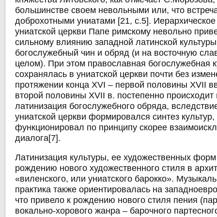
большинстве своем невольными или, что встреч
доброхотными униатами [21, с.5]. Иерархическо
униатской церкви Папе римскому невольно приве
сильному влиянию западной латинской культуры
богослужебный чин и обряд (и на восточную сла
целом). При этом православная богослужебная к
сохранялась в униатской церкви почти без измен
протяжении конца XVI – первой половины XVII вв
второй половины XVII в. постепенно происходит
латинизация богослужебного обряда, вследствие
униатской церкви формировался синтез культур,
функционировал по принципу скорее взаимоиск
диалога[7].
Латинизация культуры, ее художественных форм
рождению нового художественного стиля в архите
«виленского, или униатского барокко». Музыкал
практика также ориентировалась на западноевр
что привело к рождению нового стиля пения (пар
вокально-хорового жанра – барочного партесного 