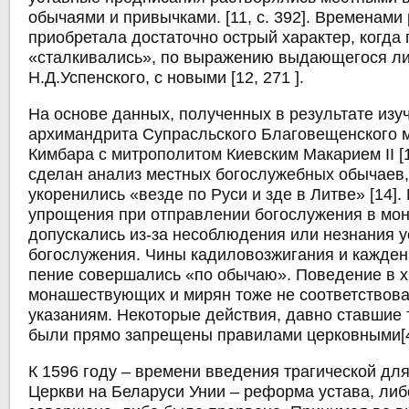
обычаями и привычками. [11, с. 392]. Временам
приобретала достаточно острый характер, когда
«сталкивались», по выражению выдающегося ли
Н.Д.Успенского, с новыми [12, 271 ].
На основе данных, полученных в результате изу
архимандрита Супрасльского Благовещенского 
Кимбара с митрополитом Киевским Макарием II [
сделан анализ местных богослужебных обычаев,
укоренились «везде по Руси и зде в Литве» [14]
упрощения при отправлении богослужения в мон
допускались из-за несоблюдения или незнания у
богослужения. Чины кадиловозжигания и кажден
пение совершались «по обычаю». Поведение в 
монашествующих и мирян тоже не соответствов
указаниям. Некоторые действия, давно ставшие
были прямо запрещены правилами церковными[4] 
К 1596 году – времени введения трагической дл
Церкви на Беларуси Унии – реформа устава, ли