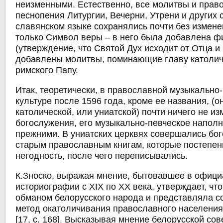
неизменными. Естественно, все молитвы и прав
песнопения Литургии, Вечерни, Утрени и других 
славянском языке сохранялись почти без измен
только Символ веры – в него была добавлена ф
(утверждение, что Святой Дух исходит от Отца и 
добавлены молитвы, поминающие главу католич
римского Папу.
Итак, теоретически, в православной музыкально
культуре после 1596 года, кроме ее названия, (о
католической, или униатской) почти ничего не и
богослужения, его музыкально-певческое напол
прежними. В униатских церквях совершались бо
старым православным книгам, которые постепен
негодность, после чего переписывались.
К.Зноско, выражая мнение, бытовавшее в офиц
историографии с XIX по ХХ века, утверждает, чт
обманом белорусского народа и представляла со
метод окатоличивания православного населения
[17, с. 168]. Высказывая мнение белорусской сов