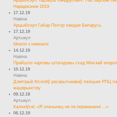
Арцыбіскуп Тадэвуш Кандрусевіч. Пастырскае па
Нараджэнне 2019
17.12.19
Навіна
Арцыбіскуп Габар Пінтэр пакідае Беларусь
17.12.19
Артыкул
Многія з нямногіх
14.12.19
Навіна
Прайшло чарговы штогадовы сход Мінскай епархі
10.12.19
Навіна
Дзмітрый Кісялёў раскрытыкаваў пазіцыю РПЦ па
мацярынству
09.12.19
Артыкул
Каліноўскі: «Я злачынец не па перакананні ...»
06.12.19