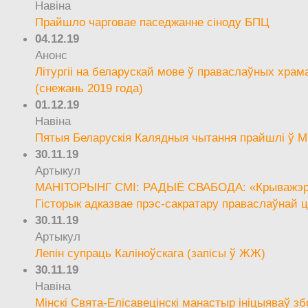
Навіна
Прайшло чарговае паседжанне сіноду БПЦ
04.12.19
Анонс
Літургіі на беларускай мове ў праваслаўных храм
(снежань 2019 года)
01.12.19
Навіна
Пятыя Беларускія Калядныя чытання прайшлі ў М
30.11.19
Артыкул
МАНІТОРЫНГ СМІ: РАДЫЁ СВАБОДА: «Крыважэрн
Гісторык адказвае прэс-сакратару праваслаўнай ц
30.11.19
Артыкул
Лепін супраць Каліноўскага (запісы ў ЖЖ)
30.11.19
Навіна
Мінскі Свята-Елісавецінскі манастыр ініцыяваў зб