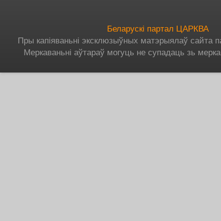
Беларускі партал ЦАРКВА
Пры капіяваньні эксклюзыўных матэрыялаў сайта п
Меркаваньні аўтараў могуць не супадаць зь мерка