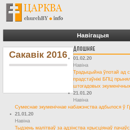
Навігацыя
Апошняе
Сакавік 2016
01.02.20
Навіна
Традыцыйна ўпотай ад св
прадстаўнікі БПЦ прынял
штогадовых экуменічны
21.01.20
Навіна
Сумеснае экуменічнае набажэнства адбылося ў Г
21.01.20
Навіна
Тыдзень малітваў за адзінства хрысціянаў пачаўс