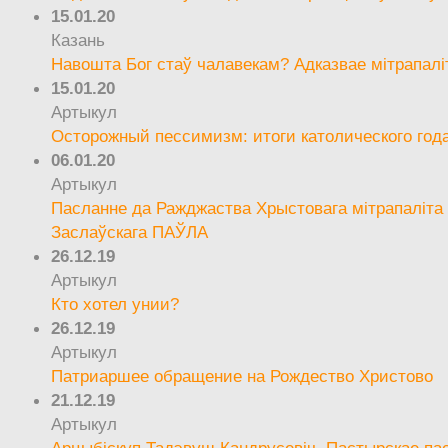
15.01.20
Казань
Навошта Бог стаў чалавекам? Адказвае мітрапалі
15.01.20
Артыкул
Осторожный пессимизм: итоги католического год
06.01.20
Артыкул
Пасланне да Ражджаства Хрыстовага мітрапаліта 
Заслаўскага ПАЎЛА
26.12.19
Артыкул
Кто хотел унии?
26.12.19
Артыкул
Патриаршее обращение на Рождество Христово
21.12.19
Артыкул