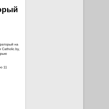
торый
араторый на
Catholic.by,
ітрыю
ро 11