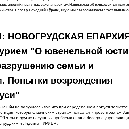
чыць апошніх прынятых законапраектаў. Напрыклад аб рэпрадуктыўным зда
ярынства. Нават у Заходняй Еўропе, якую мы атаясамліваем з татальным а
: НОВОГРУДСКАЯ ЕПАРХИЯ
Гурием "О ювенельной юсти
разрушению семьи и
и. Попытки возрождения
уси"
как бы не получилось так, что при определенном попустительстве
стиция, которую славянским странам пытается «презентовать» Зап
. Об этом и других насущных проблемах наша беседа с управляющ
вогрудским и Лидским ГУРИЕМ.