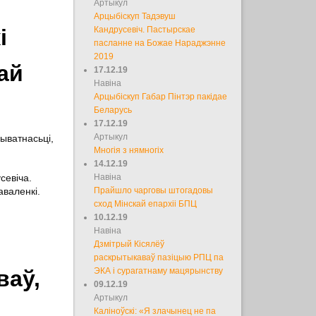
Артыкул
Арцыбіскуп Тадэвуш
і
Кандрусевіч. Пастырскае
пасланне на Божае Нараджэнне
2019
ай
17.12.19
Навіна
Арцыбіскуп Габар Пінтэр пакідае
Беларусь
17.12.19
Артыкул
рыватнасьці,
Многія з нямногіх
14.12.19
севіча.
Навіна
аваленкі.
Прайшло чарговы штогадовы
сход Мінскай епархіі БПЦ
10.12.19
Навіна
Дзмітрый Кісялёў
раскрытыкаваў пазіцыю РПЦ па
ваў,
ЭКА і сурагатнаму мацярынству
09.12.19
Артыкул
Каліноўскі: «Я злачынец не па