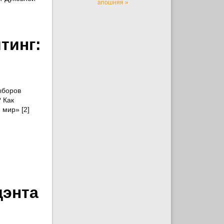
апошняя »
тинг:
ыборов
 Как
 мир» [2]
дэнта