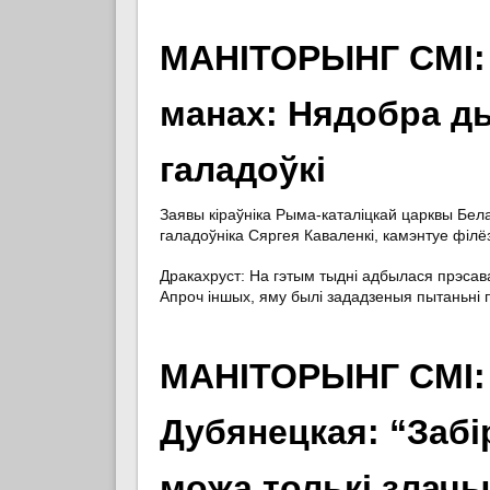
МАНІТОРЫНГ СМІ:
манах: Нядобра д
галадоўкі
Заявы кіраўніка Рыма-каталіцкай царквы Белар
галадоўніка Сяргея Каваленкі, камэнтуе філё
Дракахруст
: На гэтым тыдні адбылася прэса
Апроч іншых, яму былі зададзеныя пытаньні пр
МАНІТОРЫНГ СМІ:
Дубянецкая: “Забі
можа толькі злач