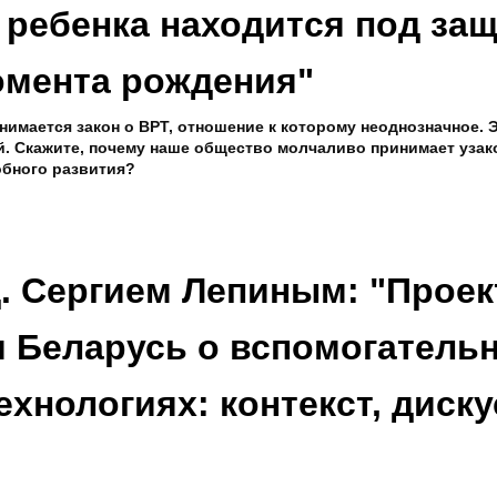
 ребенка находится под за
омента рождения"
нимается закон о ВРТ, отношение к которому неоднозначное. Э
й. Скажите, почему наше общество молчаливо принимает узак
обного развития?
. Сергием Лепиным: "Проек
и Беларусь о вспомогатель
хнологиях: контекст, диску