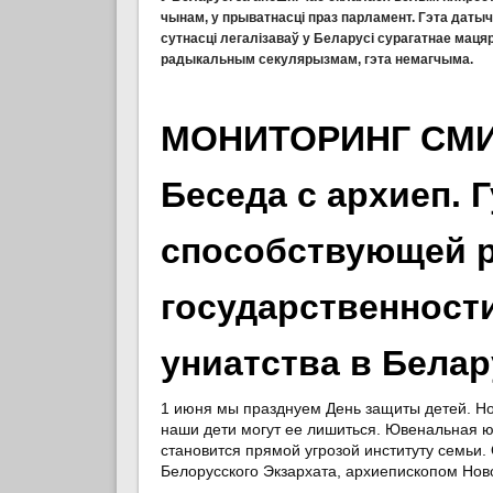
чынам, у прыватнасці праз парламент. Гэта даты
сутнасці легалізаваў у Беларусі сурагатнае мац
радыкальным секулярызмам, гэта немагчыма.
МОНИТОРИНГ СМИ
Беседа с архиеп. 
способствующей 
государственност
униатства в Белар
1 июня мы празднуем День защиты детей. Но 
наши дети могут ее лишиться. Ювенальная ю
становится прямой угрозой институту семьи
Белорусского Экзархата, архиепископом Но