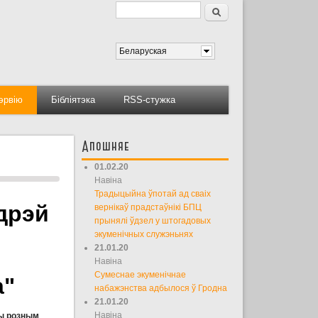
Пошук
Форма пошуку
Беларуская
тэрвію
Бібліятэка
RSS-стужка
Апошняе
01.02.20
Навіна
Традыцыйна ўпотай ад сваіх
дрэй
вернікаў прадстаўнікі БПЦ
прынялі ўдзел у штогадовых
экуменічных служэньнях
21.01.20
Навіна
Сумеснае экуменічнае
а"
набажэнства адбылося ў Гродна
21.01.20
Навіна
ны розным