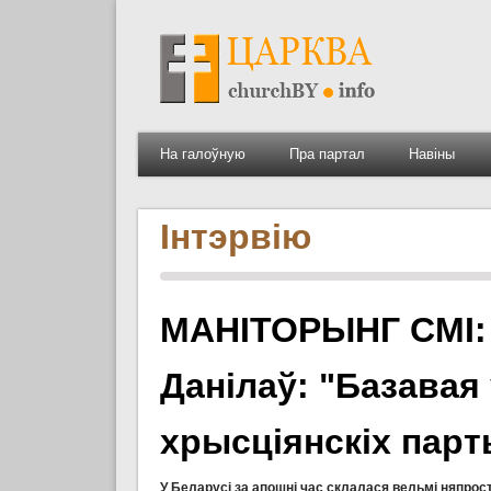
На галоўную
Пра партал
Навіны
Інтэрвію
МАНІТОРЫНГ СМІ:
Данілаў: "Базавая
хрысціянскіх парт
У Беларусі за апошні час склалася вельмі няпрост