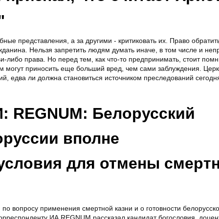
"
ные представления, а за другими - критиковать их. Право обратить
ажданина. Нельзя запретить людям думать иначе, в том числе и неп
-либо права. Но перед тем, как что-то предпринимать, стоит помни
могут приносить еще больший вред, чем сами заблуждения. Церк
ий, едва ли должна становиться источником преследований сегод
 REGNUM: Белорусский
оруссии вполне
условия для отмены смерт
 по вопросу применения смертной казни и о готовности белорусск
корреспонденту ИА REGNUM рассказал кандидат богословия, доцен