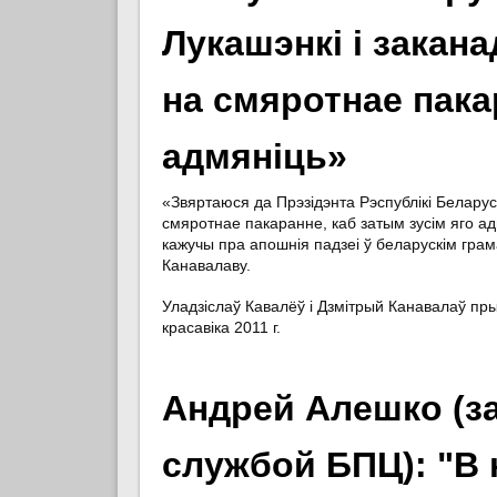
Лукашэнкі і закан
на смяротнае пака
адмяніць»
«Звяртаюся да Прэзідэнта Рэспублікі Белару
смяротнае пакаранне, каб затым зусім яго ад
кажучы пра апошнія падзеі ў беларускім гра
Канавалаву.
Уладзіслаў Кавалёў і Дзмітрый Канавалаў пры
красавіка 2011 г.
Андрей Алешко (
службой БПЦ): "В 