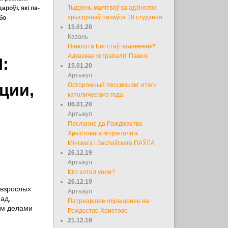
Тыдзень малітваў за адзінства
роўі, які па-
хрысціянаў пачаўся 18 студзеня
бо
15.01.20
Казань
Навошта Бог стаў чалавекам?
Адказвае мітрапаліт Павел.
:
15.01.20
Артыкул
ции,
Осторожный пессимизм: итоги
католического года
06.01.20
Артыкул
Пасланне да Ражджаства
Хрыстовага мітрапаліта
Мінскага і Заслаўскага ПАЎЛА
26.12.19
Артыкул
Кто хотел унии?
26.12.19
 взрослых
Артыкул
ад,
Патриаршее обращение на
им делами
Рождество Христово
21.12.19