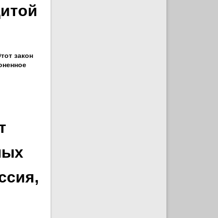
щитой
тот закон
оненное
т
ных
ссия,