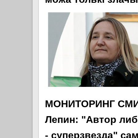
МОНИТОРИНГ СМИ:
Лепин: "Автор либ
- суперзвезда" са