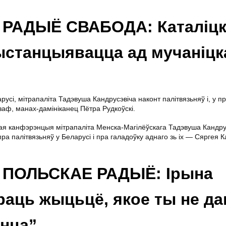
 РАДЫЁ СВАБОДА: Каталіцк
ыстанцыявацца ад мучаніцк
усі, мітрапаліта Тадэвуша Кандрусэвіча наконт палітвязьняў і, у п
заф, манах-дамініканец Пётра Рудкоўскі.
вая канфэрэнцыя мітрапаліта Менска-Магілёўскага Тадэвуша Кандру
а палітвязьняў у Беларусі і пра галадоўку аднаго зь іх — Сяргея К
 ПОЛЬСКАЕ РАДЫЁ: Ірына
раць жыцьцё, якое ты не да
ынца”