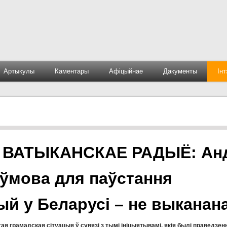
Артыкулы
Каментары
Афіцыйнае
Дакументы
Ін
 ВАТЫКАНСКАЕ РАДЫЁ: Ан
 ўмова для паўстання
ый у Беларусі – не выканан
ая грамадская сітуацыя ў сувязі з тымі ініцыятывамі, якія былі праведзе