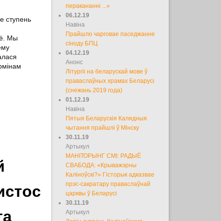
перакананні ...»
06.12.19
е ступень
Навіна
Прайшло чарговае паседжанне
цё. Мы
сіноду БПЦ
ему
04.12.19
алася
Анонс
эрмінам
Літургіі на беларускай мове ў
праваслаўных храмах Беларусі
(снежань 2019 года)
01.12.19
Навіна
Пятыя Беларускія Калядныя
чытання прайшлі ў Мінску
30.11.19
Артыкул
МАНІТОРЫНГ СМІ: РАДЫЁ
й
СВАБОДА: «Крыважэрны
Каліноўскі?» Гісторык адказвае
прэс-сакратару праваслаўнай
истос
царквы ў Беларусі
30.11.19
та
Артыкул