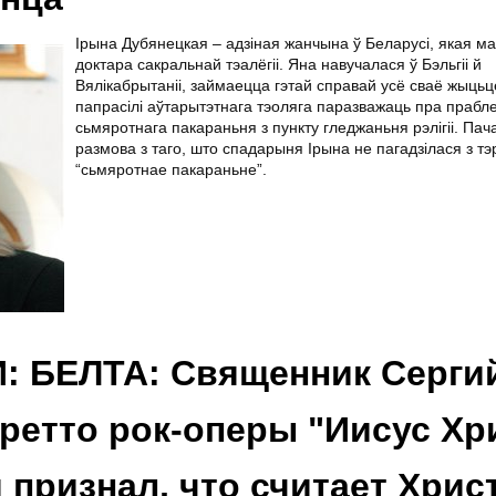
Ірына Дубянецкая – адзіная жанчына ў Беларусі, якая ма
доктара сакральнай тэалёгіі. Яна навучалася ў Бэльгіі й
Вялікабрытаніі, займаецца гэтай справай усё сваё жыць
папрасілі аўтарытэтнага тэоляга паразважаць пра прабл
сьмяротнага пакараньня з пункту гледжаньня рэлігіі. Пач
размова з таго, што спадарыня Ірына не пагадзілася з т
“сьмяротнае пакараньне”.
 БЕЛТА: Священник Серги
ретто рок-оперы "Иисус Хр
м признал, что считает Хрис