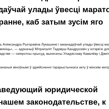
адаўчай улады ўвесці мара
ранне, каб затым зусім яго
сь Аляксандра Рыгоравіча Лукашэнкі і заканадаўчай улады ўвесці м
мяніць», — адзначыў Мітрапаліт Тадэвуш Кандрусевіч у інтэрв’ю для 
мадстве — смяротны прысуд, вынесены Уладзіславу Кавалёву і Дзм
знаныя віноўнымі ў здзяйсненні тэрарыстычнага акту ў мінскім мет
заведующий юридической
нашем законодательстве, к