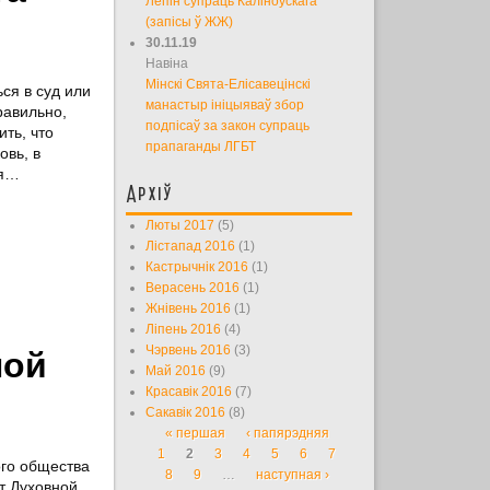
Лепін супраць Каліноўскага
(запісы ў ЖЖ)
30.11.19
Навіна
Мінскі Свята-Елісавецінскі
ся в суд или
манастыр ініцыяваў збор
равильно,
подпісаў за закон супраць
ть, что
прапаганды ЛГБТ
овь, в
ня…
Архіў
Люты 2017
(5)
Лістапад 2016
(1)
Кастрычнік 2016
(1)
Верасень 2016
(1)
Жнівень 2016
(1)
Ліпень 2016
(4)
Чэрвень 2016
(3)
ной
Май 2016
(9)
Красавік 2016
(7)
Сакавік 2016
(8)
« першая
‹ папярэдняя
Старонкі
1
2
3
4
5
6
7
ого общества
8
9
…
наступная ›
т Духовной