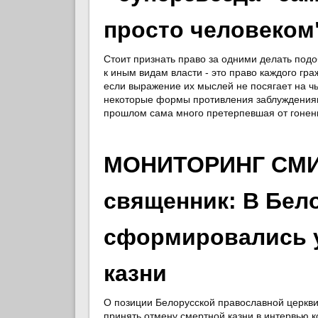
просто человеком
Стоит признать право за одними делать подоб
к иным видам власти - это право каждого гр
если выражение их мыслей не посягает на чьи
некоторые формы противления заблуждениям 
прошлом сама много претерпевшая от гонен
МОНИТОРИНГ СМИ:
священник: В Бел
сформировались 
казни
О позиции Белорусской православной церкви
принять отмену смертной казни в интервью 