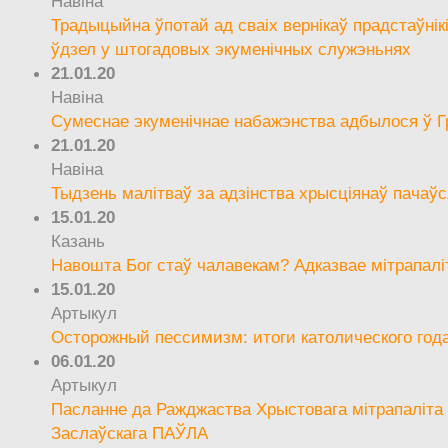
Навіна
Традыцыйна ўпотай ад сваіх вернікаў прадстаўнік
ўдзел у штогадовых экуменічных служэньнях
21.01.20
Навіна
Сумеснае экуменічнае набажэнства адбылося ў Г
21.01.20
Навіна
Тыдзень малітваў за адзінства хрысціянаў пачаўс
15.01.20
Казань
Навошта Бог стаў чалавекам? Адказвае мітрапалі
15.01.20
Артыкул
Осторожный пессимизм: итоги католического год
06.01.20
Артыкул
Пасланне да Ражджаства Хрыстовага мітрапаліта 
Заслаўскага ПАЎЛА