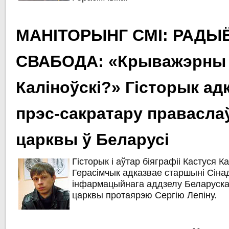
МАНІТОРЫНГ СМІ: РАДЫ
СВАБОДА: «Крыважэрны
Каліноўскі?» Гісторык ад
прэс-сакратару правасла
царквы ў Беларусі
Гісторык і аўтар біяграфіі Кастуся К
Герасімчык адказвае старшыні Сіна
інфармацыйнага аддзелу Беларуск
царквы протаярэю Сергію Лепіну.