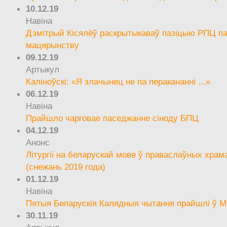
10.12.19
Навіна
Дзмітрый Кісялёў раскрытыкаваў пазіцыю РПЦ па
мацярынству
09.12.19
Артыкул
Каліноўскі: «Я злачынец не па перакананні ...»
06.12.19
Навіна
Прайшло чарговае паседжанне сіноду БПЦ
04.12.19
Анонс
Літургіі на беларускай мове ў праваслаўных храм
(снежань 2019 года)
01.12.19
Навіна
Пятыя Беларускія Калядныя чытання прайшлі ў М
30.11.19