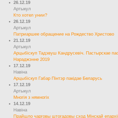
26.12.19
Артыкул
Кто хотел унии?
26.12.19
Артыкул
Патриаршее обращение на Рождество Христово
21.12.19
Артыкул
Арцыбіскуп Тадэвуш Кандрусевіч. Пастырскае па
Нараджэнне 2019
17.12.19
Навіна
Арцыбіскуп Габар Пінтэр пакідае Беларусь
17.12.19
Артыкул
Многія з нямногіх
14.12.19
Навіна
Прайшло чарговы штогадовы сход Мінскай епархі