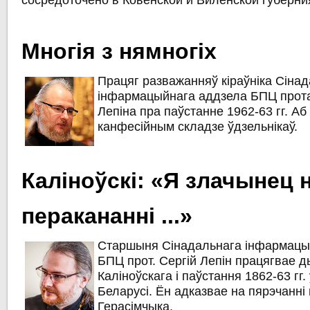
сосредоточено в Ковенской и Виленской губерни
Многія з нямногіх
Працяг разважанняў кіраўніка Сіна
інфармацыйнага аддзела БПЦ прота
Лепіна пра паўстанне 1962-63 гг. А
канфесійным складзе ўдзельнікаў.
Каліноўскі: «Я злачынец 
перакананні ...»
Старшыня Сінадальнага інфармацы
БПЦ прот. Сергій Лепін працягвае д
Каліноўскага і паўстання 1862-63 гг. 
Беларусі. Ён адказвае на пярэчанні 
Герасімчыка.