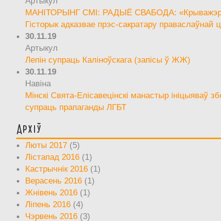
Артыкул
МАНІТОРЫНГ СМІ: РАДЫЁ СВАБОДА: «Крыважэрн
Гісторык адказвае прэс-сакратару праваслаўнай ц
30.11.19
Артыкул
Лепін супраць Каліноўскага (запісы ў ЖЖ)
30.11.19
Навіна
Мінскі Свята-Елісавецінскі манастыр ініцыяваў зб
супраць прапаганды ЛГБТ
Архіў
Люты 2017
(5)
Лістапад 2016
(1)
Кастрычнік 2016
(1)
Верасень 2016
(1)
Жнівень 2016
(1)
Ліпень 2016
(4)
Чэрвень 2016
(3)