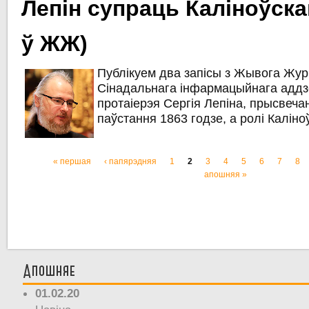
Лепін супраць Каліноўска
ў ЖЖ)
Публікуем два запісы з Жывога Жур
Сінадальнага інфармацыйнага адд
протаіерэя Сергія Лепіна, прысвеча
паўстання 1863 годзе, а ролі Каліноў
« першая
‹ папярэдняя
1
2
3
4
5
6
7
8
Старонкі
апошняя »
Апошняе
01.02.20