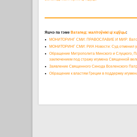
Яшчэ па тэме
Ватапед: малітоўнікі ці хціўцы
:
МОНИТОРИНГ СМИ: ПРАВОСЛАВИЕ И МИР: Ватопе
МОНИТОРИНГ СМИ: РИА Новости: Суд отменил ус
Обращение Митрополита Минского и Слуцкого, Па
заключением под стражу игумена Священной ве
Заявление Священного Синода Вселенского Патри
Обращение к властям Греции в поддержку игуме