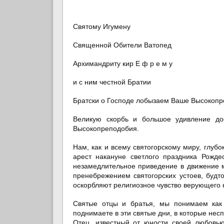
Святому Игумену
Священной Обители Ватопед
Архимандриту кир Е ф р е м у
и с ним честной Братии
Братски о Господе лобызаем Ваше Высокопр
Великую скорбь и большое удивление до
Высокопреподобия.
Нам, как и всему святогорскому миру, глу
арест накануне светлого праздника Рожде
незамедлительное приведение в движение м
пренебрежением святогорских устоев, будт
оскорбляют религиозное чувство верующего
Святые отцы и братья, мы понимаем как 
поднимаете в эти святые дни, в которые не
Отец, известный от юности своей любовь