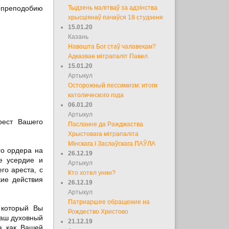
опреподобию
Тыдзень малітваў за адзінства
хрысціянаў пачаўся 18 студзеня
15.01.20
Казань
Навошта Бог стаў чалавекам?
Адказвае мітрапаліт Павел.
15.01.20
Артыкул
Осторожный пессимизм: итоги
католического года
06.01.20
Артыкул
рест Вашего
Пасланне да Ражджаства
Хрыстовага мітрапаліта
Мінскага і Заслаўскага ПАЎЛА
го ордера на
26.12.19
е усердие и
Артыкул
го ареста, с
Кто хотел унии?
кие действия
26.12.19
Артыкул
Патриаршее обращение на
 который Вы
Рождество Христово
Ваш духовный
21.12.19
а как Вашей