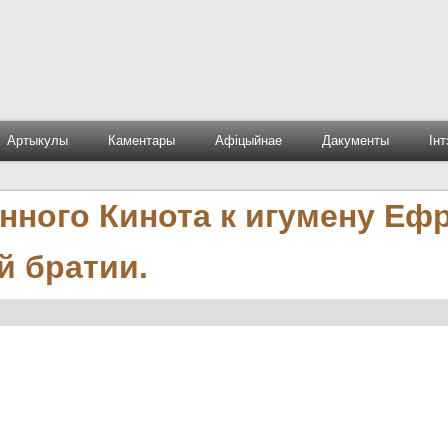
Артыкулы
Каментары
Афіцыйнае
Дакументы
Ін
ного Кинота к игумену Еф
й братии.