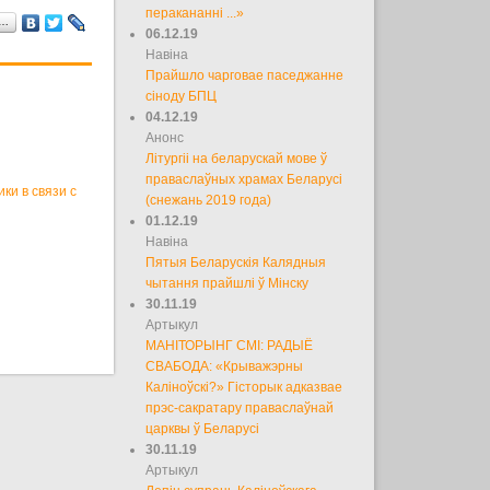
перакананні ...»
а…
06.12.19
Навіна
Прайшло чарговае паседжанне
сіноду БПЦ
04.12.19
Анонс
Літургіі на беларускай мове ў
праваслаўных храмах Беларусі
ки в связи с
(снежань 2019 года)
01.12.19
Навіна
Пятыя Беларускія Калядныя
чытання прайшлі ў Мінску
30.11.19
Артыкул
МАНІТОРЫНГ СМІ: РАДЫЁ
СВАБОДА: «Крыважэрны
Каліноўскі?» Гісторык адказвае
прэс-сакратару праваслаўнай
царквы ў Беларусі
30.11.19
Артыкул