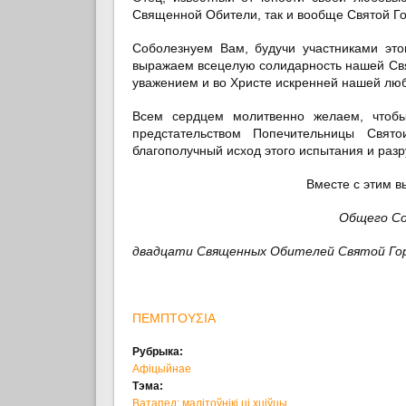
Священной Обители, так и вообще Святой Гор
Соболезнуем Вам, будучи участниками эт
выражаем всецелую солидарность нашей Св
уважением и во Христе искренней нашей лю
Всем сердцем молитвенно желаем, чтоб
предстательством Попечительницы Свят
благополучный исход этого испытания и разр
Вместе с этим 
Общего Со
двадцати Священных Обителей Святой Го
ΠΕΜΠΤΟΥΣΙΑ
Рубрыка:
Афіцыйнае
Тэма:
Ватапед: малітоўнікі ці хціўцы