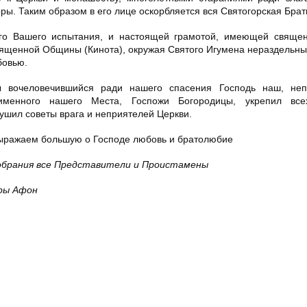
ы. Таким образом в его лице оскорбляется вся Святогорская Брат
ого Вашего испытания, и настоящей грамотой, имеющей священ
ященной Общины (Кинота), окружая Святого Игумена нераздельн
бовью.
ы вочеловечившийся ради нашего спасения Господь наш, не
оименного нашего Места, Госпожи Богородицы, укрепил вс
ушил советы врага и неприятелей Церкви.
выражаем большую о Господе любовь и братолюбие
брания все Представители и Проистамены
ры Афон