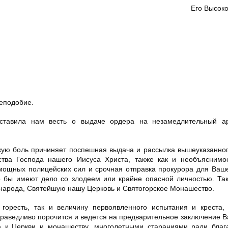
Его Высок
еподобие.
ставила нам весть о выдаче ордера на незамедлительный а
бокую боль причиняет поспешная выдача и рассылка вышеуказанно
ства Господа нашего Иисуса Христа, также как и необъяснимо
ощных полицейских сил и срочная отправка прокурора для Ваше
о бы имеют дело со злодеем или крайне опасной личностью. Та
 народа, Святейшую нашу Церковь и Святогорское Монашество.
горесть, так и величину первоявленного испытания и креста,
справедливо порочится и ведется на предварительное заключение 
ю к Церкви и монашеству, многолетными стараниями ради благ