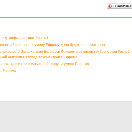
Падзяліцц
д: мифы и истина. Часть 1
ловный приговор игумену Ефрему, дело будет пересмотрено
триаршего Экзарха всея Беларуси Филарета руководству Греческой Республи
ликой обители Ватопед архимандрита Ефрема
архата в связи с ситуацией вокруг игумена Ефрема
на Ефрема