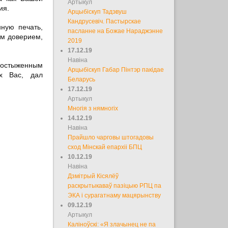
Артыкул
ия.
Арцыбіскуп Тадэвуш
Кандрусевіч. Пастырскае
ную печать,
пасланне на Божае Нараджэнне
ым доверием,
2019
17.12.19
Навіна
постыженным
Арцыбіскуп Габар Пінтэр пакідае
ех Вас, дал
Беларусь
17.12.19
Артыкул
Многія з нямногіх
14.12.19
Навіна
Прайшло чарговы штогадовы
сход Мінскай епархіі БПЦ
10.12.19
Навіна
Дзмітрый Кісялёў
раскрытыкаваў пазіцыю РПЦ па
ЭКА і сурагатнаму мацярынству
09.12.19
Артыкул
Каліноўскі: «Я злачынец не па