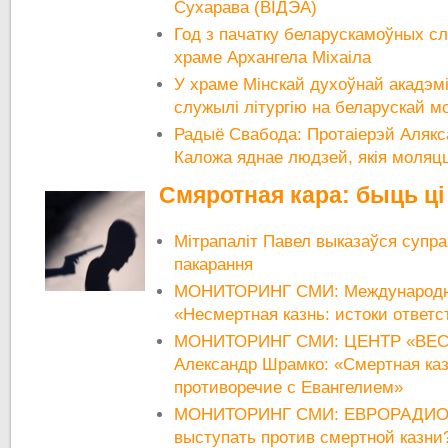
Сухарава (ВІДЭА)
Год з пачатку беларускамоўных сл
храме Архангела Міхаіла
У храме Мінскай духоўнай акадэм
служылі літургію на беларускай м
Радыё Свабода: Протаіерэй Алякс
Каложа яднае людзей, якія моляц
Смяротная кара: быць ці
Мітрапаліт Павел выказаўся супр
пакарання
МОНИТОРИНГ СМИ: Международн
«Несмертная казнь: истоки ответ
МОНИТОРИНГ СМИ: ЦЕНТР «ВЕСН
Александр Шрамко: «Cмертная каз
противоречие с Евангелием»
МОНИТОРИНГ СМИ: ЕВРОРАДИО: 
выступать против смертной казни