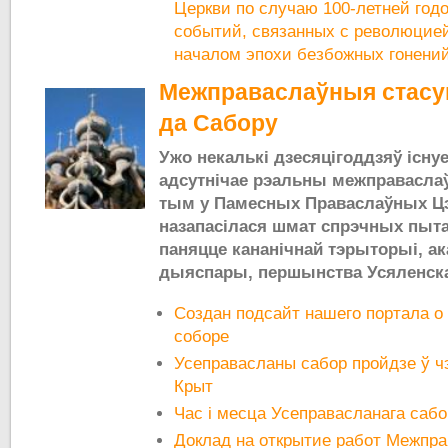
Церкви по случаю 100-летней год
событий, связанных с революцией
началом эпохи безбожных гонени
Межправаслаўныя стасун
да Сабору
Ужо некалькі дзесяцігоддзяў існуе
адсутнічае рэальны межправасла
тым у Памесных Праваслаўных Ц
назапасілася шмат спрэчных пытан
паняцце кананічнай тэрыторыі, а
дыяспары, першынства Усяленск
Создан подсайт нашего портала о
соборе
Усеправасланы сабор пройдзе ў чэ
Крыт
Час і месца Усеправасланага саб
Доклад на открытие работ Межпра