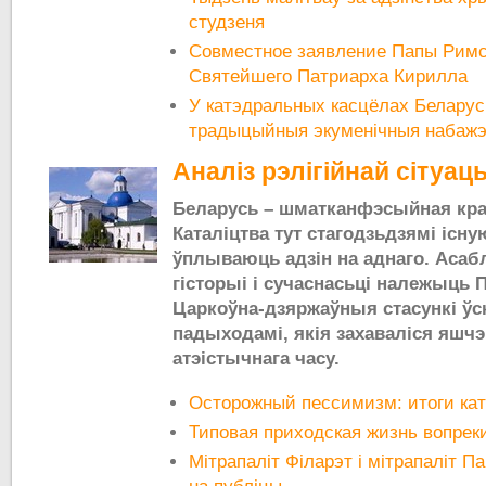
студзеня
Совместное заявление Папы Римс
Святейшего Патриарха Кирилла
У катэдральных касцёлах Беларус
традыцыйныя экуменічныя набаж
Аналіз рэлігійнай сітуац
Беларусь – шматканфэсыйная краі
Каталіцтва тут стагодзьдзямі існу
ўплываюць адзін на аднаго. Асабл
гісторыі і сучаснасьці належыць 
Царкоўна-дзяржаўныя стасункі ўс
падыходамі, якія захаваліся яшчэ
атэістычнага часу.
Осторожный пессимизм: итоги кат
Типовая приходская жизнь вопреки 
Мітрапаліт Філарэт і мітрапаліт Па