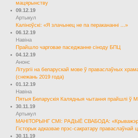
мацярынству
09.12.19
Артыкул
Каліноўскі: «Я злачынец не па перакананні ...»
06.12.19
Навіна
Прайшло чарговае паседжанне сіноду БПЦ
04.12.19
Анонс
Літургіі на беларускай мове ў праваслаўных храм
(снежань 2019 года)
01.12.19
Навіна
Пятыя Беларускія Калядныя чытання прайшлі ў М
30.11.19
Артыкул
МАНІТОРЫНГ СМІ: РАДЫЁ СВАБОДА: «Крыважэрн
Гісторык адказвае прэс-сакратару праваслаўнай ц
30.11.19