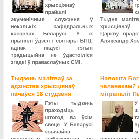
хрысціянаў
г
прайшлі
к
экуменічныя служэння ў
Тыдня малітв
некалькіх кафедральных
хрысціянаў.
касцёлах Беларусі. У іх
Царкву прадст
прынялі ўдзел і святары БПЦ,
Аляксандр Хо
аднак падзеі гэтыя
традыцыйна не ўдастоіліся
згадкі ў праваслаўных СМІ.
Тыдзень малітваў за
Навошта Бог
адзінства хрысціянаў
чалавекам? 
пачаўся 18 студзеня
мітрапаліт П
Гэты тыдзень
праходзіць
ш
штогод ва ўсім
т
свеце. У Беларусі
п
звычайна
м
супольныя набажэнства, на
папулярна вы