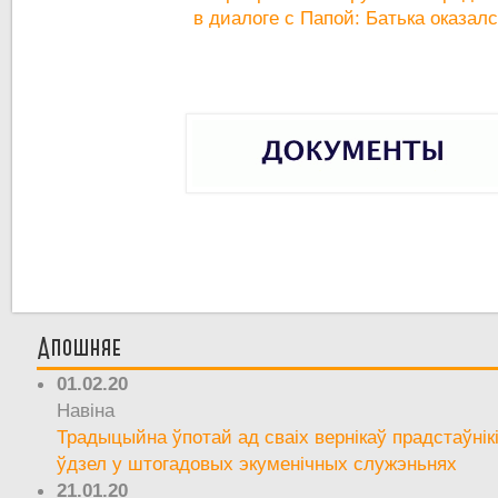
в диалоге с Папой: Батька оказал
Апошняе
01.02.20
Навіна
Традыцыйна ўпотай ад сваіх вернікаў прадстаўнік
ўдзел у штогадовых экуменічных служэньнях
21.01.20