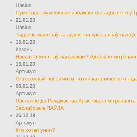
Навіна
Сумеснае экуменічнае набажэнства адбылося ў Г
21.01.20
Навіна
Тыдзень малітваў за адзінства хрысціянаў пачаўс
15.01.20
Казань
Навошта Бог стаў чалавекам? Адказвае мітрапалі
15.01.20
Артыкул
Осторожный пессимизм: итоги католического год
06.01.20
Артыкул
Пасланне да Ражджаства Хрыстовага мітрапаліта 
Заслаўскага ПАЎЛА
26.12.19
Артыкул
Кто хотел унии?