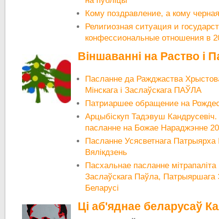
на публіцы
Кому поздравление, а кому черная
Религиозная ситуация и государст
конфессиональные отношения в 2
Віншаванні на Раство і П
Пасланне да Ражджаства Хрыстова
Мінскага і Заслаўскага ПАЎЛА
Патриаршее обращение на Рождес
Арцыбіскуп Тадэвуш Кандрусевіч.
пасланне на Божае Нараджэнне 2
Пасланне Усясветнага Патрыярха
Вялікдзень
Пасхальнае пасланне мітрапаліта 
Заслаўскага Паўла, Патрыяршага 
Беларусі
Ці аб'яднае беларусаў Ка