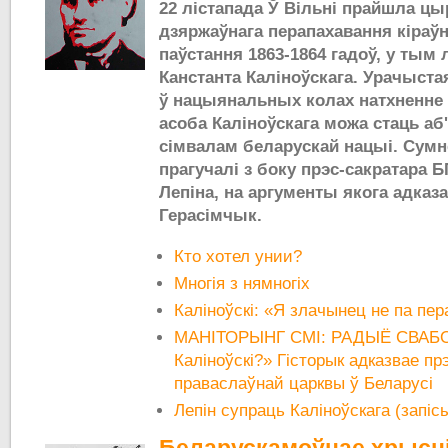
22 лістапада Ў Вільні прайшла ц
дзяржаўнага перапахавання кіраўн
паўстання 1863-1864 гадоў, у тым 
Канстанта Каліноўскага. Урачыста
ў нацыянальных колах натхненне 
асоба Каліноўскага можа стаць а
сімвалам беларускай нацыі. Сумн
прагучалі з боку прэс-сакратара Б
Лепіна, на аргументы якога адказа
Герасімчык.
Кто хотел унии?
Многія з нямногіх
Каліноўскі: «Я злачынец не па пера
МАНІТОРЫНГ СМІ: РАДЫЁ СВАБО
Каліноўскі?» Гісторык адказвае пр
праваслаўнай царквы ў Беларусі
Лепін супраць Каліноўскага (запі