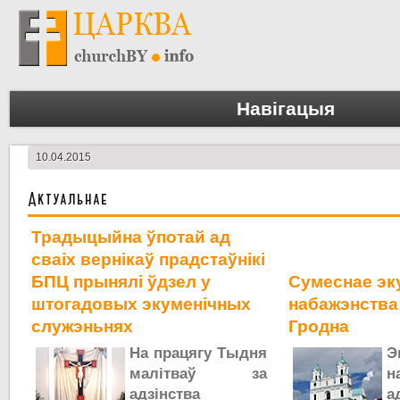
Навігацыя
10.04.2015
Актуальнае
Традыцыйна ўпотай ад
сваіх вернікаў прадстаўнікі
БПЦ прынялі ўдзел у
Сумеснае эк
штогадовых экуменічных
набажэнства
служэньнях
Гродна
На працягу Тыдня
Э
малітваў за
н
адзінства