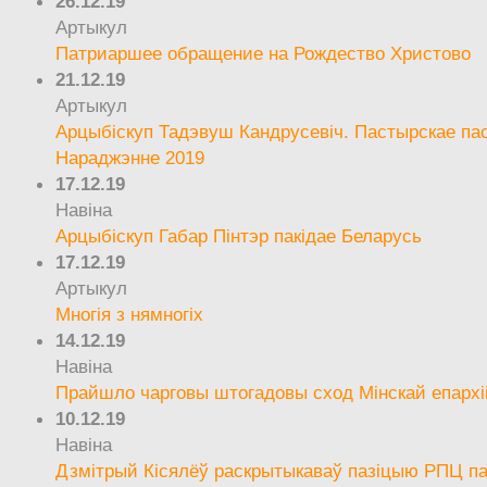
26.12.19
Артыкул
Патриаршее обращение на Рождество Христово
21.12.19
Артыкул
Арцыбіскуп Тадэвуш Кандрусевіч. Пастырскае па
Нараджэнне 2019
17.12.19
Навіна
Арцыбіскуп Габар Пінтэр пакідае Беларусь
17.12.19
Артыкул
Многія з нямногіх
14.12.19
Навіна
Прайшло чарговы штогадовы сход Мінскай епархі
10.12.19
Навіна
Дзмітрый Кісялёў раскрытыкаваў пазіцыю РПЦ па