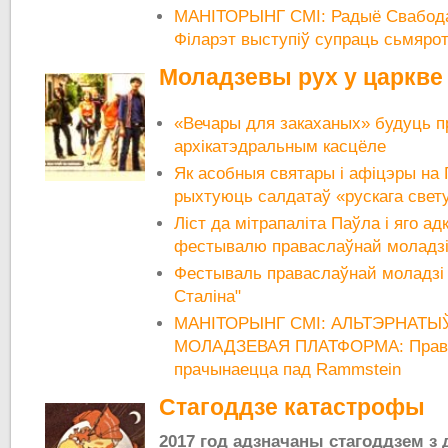
МАНІТОРЫНГ СМІ: Радыё Свабода:
Філарэт выступіў супраць сьмярот
Моладзевы рух у царкве
«Вечары для закаханых» будуць пр
архікатэдральным касцёле
Як асобныя святары і афіцэры на
рыхтуюць салдатаў «рускага свету
Ліст да мітрапаліта Паўла і яго ад
фестывалю праваслаўнай моладзі н
Фестываль праваслаўнай моладзі п
Сталіна"
МАНІТОРЫНГ СМІ: АЛЬТЭРНАТЫ
МОЛАДЗЕВАЯ ПЛАТФОРМА: Права
прачынаецца пад Rammstein
Стагоддзе катастрофы
2017 год адзначаны стагоддзем з