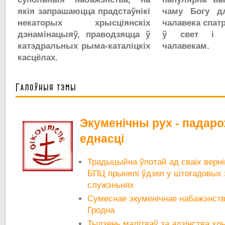
якія запрашаюцца прадстаўнікі
чаму Богу д
некаторых хрысціянскіх
чалавека спат
дэнамінацыяў, праводзяцца ў
ў свет і 
катэдральных рыма-каталіцкіх
чалавекам.
касцёлах.
Галоўныя тэмы
Экуменічны рух - падар
еднасці
Традыцыйна ўпотай ад сваіх вернік
БПЦ прынялі ўдзел у штогадовых 
служэньнях
Сумеснае экуменічнае набажэнст
Гродна
Тыдзень малітваў за адзінства хр