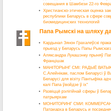
совещания в Шамбези 22-го Февра
Христианско-этическая оценка за
республики Беларусь в сфере со
биомедицинских технологий
Папа Рымскі на шляху да
Кардынал Зянон Грахалеўскі пра
прыезд у Беларусь Папы Рымскаг
Аляксандра Лукашэнку прыняў Па
Францішак
МАНІТОРЫНГ СМІ: РАДЫЁ ВАТЫКА
С.Алейнікам, паслом Беларусі ў В
Беларусі для візіту Пантыфіка ад
калі Папа ўвойдзе ў іх"
Развіццё рэлігійнай сферы ў Белар
патрыярхам
МОНИТОРИНГ СМИ: КОММЕРСАНТ
Патриарха в Беларусь и посредне