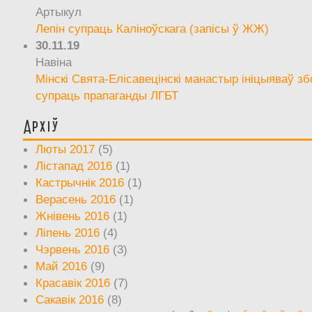
Артыкул
Лепін супраць Каліноўскага (запісы ў ЖЖ)
30.11.19
Навіна
Мінскі Свята-Елісавецінскі манастыр ініцыяваў зб
супраць прапаганды ЛГБТ
Архіў
Люты 2017
(5)
Лістапад 2016
(1)
Кастрычнік 2016
(1)
Верасень 2016
(1)
Жнівень 2016
(1)
Ліпень 2016
(4)
Чэрвень 2016
(3)
Май 2016
(9)
Красавік 2016
(7)
Сакавік 2016
(8)